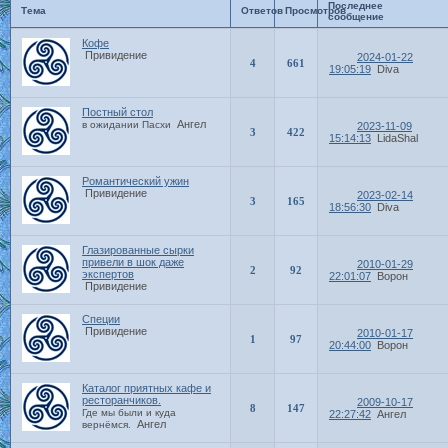
Последнее
Тема
Ответов
Просмотров
сообщение
Кофе
Привидение
2024-01-22
4
661
19:05:19
Diva
Постный стол
Ангел
в ожидании Пасхи
2023-11-09
3
422
15:14:13
LidaShal
Романтический ужин
Привидение
2023-02-14
3
165
18:56:30
Diva
Глазированные сырки
привели в шок даже
2010-01-29
2
92
экспертов
22:01:07
Ворон
Привидение
Специи
Привидение
2010-01-17
1
97
20:44:00
Ворон
Каталог приятных кафе и
ресторанчиков.
2009-10-17
8
147
Где мы были и куда
22:27:42
Ангел
Ангел
вернёмся.