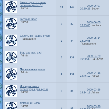
Какая гадость - ваша
заливная рыба! (с)
2009-06-07
13
147
Ангел
20:30:28
Ворон
Готовим мясо
Ангел
2009-06-05
2
82
13:43:03
Котёнок
Салаты на нашем столе
2009-05-14
Привидение
2
84
18:00:58
Привидение
Ваш завтрак, сэр!
Admin
2009-04-29
8
131
10:39:36
Бандитка
Пасхальные куличи
Admin
2009-04-16
1
131
14:46:19
Ангел
Инструменты и
аксессуары для кухни
2009-03-28
0
81
Admin
19:14:11
Admin
Домашний хлеб
Admin
2009-03-28
0
56