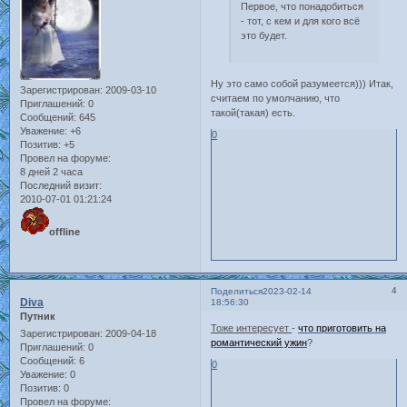
Первое, что понадобиться
- тот, с кем и для кого всё
это будет.
Ну это само собой разумеется))) Итак,
Зарегистрирован
: 2009-03-10
считаем по умолчанию, что
Приглашений:
0
такой(такая) есть.
Сообщений:
645
Уважение:
+6
0
Позитив:
+5
Провел на форуме:
8 дней 2 часа
Последний визит:
2010-07-01 01:21:24
offline
4
Поделиться
2023-02-14
Diva
18:56:30
Путник
Тоже интересует
-
что приготовить на
Зарегистрирован
: 2009-04-18
романтический ужин
?
Приглашений:
0
Сообщений:
6
0
Уважение:
0
Позитив:
0
Провел на форуме: