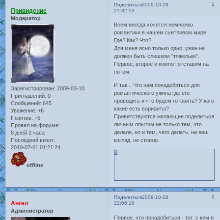
1
Поделиться
2009-10-28
Привидение
21:32:53
Модератор
Всем иногда хочется немножко
романтики в нашем суетливом мире.
Где? Как? Что?
Для меня ясно только одно: ужин не
должен быть слишком "тяжелым".
Первое, второе и компот отставим на
потом.
И так... Что нам понадобиться для
Зарегистрирован
: 2009-03-10
романтического ужина где его
Приглашений:
0
проводить и что будем готовить? У кого
Сообщений:
645
какие есть варианты?
Уважение:
+6
Приветствуются желающие поделиться
Позитив:
+5
личным опытом не только тем, что
Провел на форуме:
делали, но и тем, чего делать, на ваш
8 дней 2 часа
Последний визит:
взгляд, не стоило.
2010-07-01 01:21:24
0
offline
2
Поделиться
2009-10-28
Ангел
22:06:10
Администратор
Первое, что понадобиться - тот, с кем и