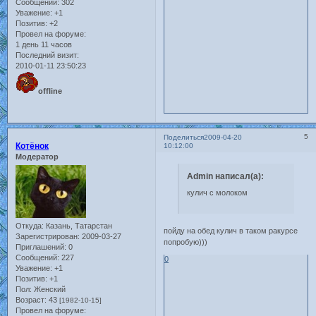
Сообщений:
302
Уважение:
+1
Позитив:
+2
Провел на форуме:
1 день 11 часов
Последний визит:
2010-01-11 23:50:23
offline
5
Поделиться
2009-04-20
Котёнок
10:12:00
Модератор
Admin написал(а):
кулич с молоком
Откуда:
Казань, Татарстан
пойду на обед кулич в таком ракурсе
Зарегистрирован
: 2009-03-27
попробую)))
Приглашений:
0
Сообщений:
227
0
Уважение:
+1
Позитив:
+1
Пол:
Женский
Возраст:
43
[1982-10-15]
Провел на форуме: