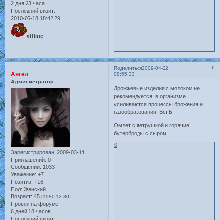
2 дня 23 часа
Последний визит:
2010-05-18 18:42:29
offline
6
Поделиться
2009-04-22
Ангел
08:55:33
Администратор
Дрожжевые изделия с молоком не
рекомендуется: в организме
усиливаются процессы брожения и
газообразования. ВотЪ.
Омлет с петрушкой и горячие
бутерброды с сыром.
0
Зарегистрирован
: 2009-03-14
Приглашений:
0
Сообщений:
1033
Уважение:
+7
Позитив:
+16
Пол:
Женский
Возраст:
45
[1980-12-30]
Провел на форуме:
6 дней 18 часов
Последний визит: