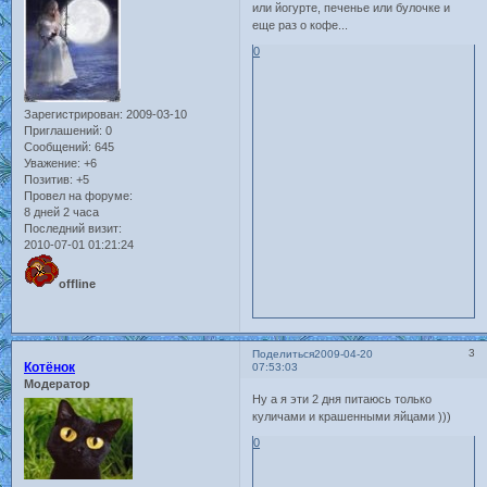
или йогурте, печенье или булочке и
еще раз о кофе...
0
Зарегистрирован
: 2009-03-10
Приглашений:
0
Сообщений:
645
Уважение:
+6
Позитив:
+5
Провел на форуме:
8 дней 2 часа
Последний визит:
2010-07-01 01:21:24
offline
3
Поделиться
2009-04-20
Котёнок
07:53:03
Модератор
Ну а я эти 2 дня питаюсь только
куличами и крашенными яйцами )))
0