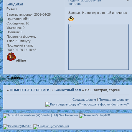
9
Поделиться
2009-04-29
Бандитка
10:39:36
Родич
Завтрак. На сегодня это чай и печенье
Зарегистрирован
: 2009-04-28
Приглашений:
0
Сообщений:
10
0
Уважение:
0
Позитив:
0
Провел на форуме:
1 час 21 минуту
Последний визит:
2009-04-29 14:18:45
offline
Страница:
1
»
ПОМЕСТЬЕ БЕРЕГИНЯ
»
Банкетный зал
»
Ваш завтрак, сэр!>>
Создать форум
|
Помощь по форуму