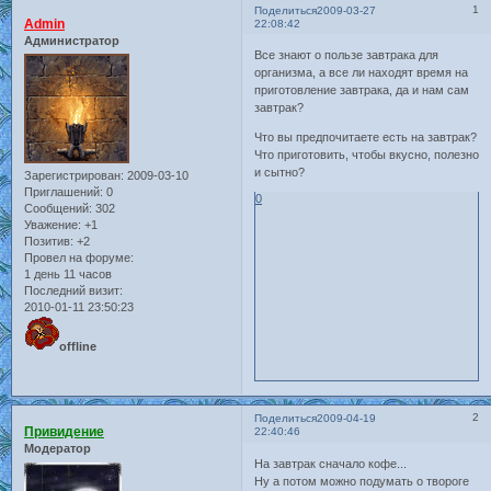
1
Поделиться
2009-03-27
Admin
22:08:42
Администратор
Все знают о пользе завтрака для
организма, а все ли находят время на
приготовление завтрака, да и нам сам
завтрак?
Что вы предпочитаете есть на завтрак?
Что приготовить, чтобы вкусно, полезно
и сытно?
Зарегистрирован
: 2009-03-10
Приглашений:
0
0
Сообщений:
302
Уважение:
+1
Позитив:
+2
Провел на форуме:
1 день 11 часов
Последний визит:
2010-01-11 23:50:23
offline
2
Поделиться
2009-04-19
Привидение
22:40:46
Модератор
На завтрак сначало кофе...
Ну а потом можно подумать о твороге