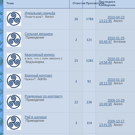
Последнее
Тема
Ответов
Просмотров
сообщение
Идеальная свадьба
Ангел
Помечтаем?
2010-04-23
26
1784
13:22:46
Ангел
Сильная женщина
Привидение
2010-01-25
2
121
03:40:47
Котёнок
Квартирный вопрос
и все, что с ним связано:)
2010-01-23
21
1281
Вядзьмарка
14:58:49
Ангел
Брачный контракт
Admin
Нужен?
2010-01-10
1
92
18:12:09
Ангел
Рожденные по контракту
Привидение
2009-10-29
22
220
10:49:48
Ангел
Рай в шалаше
Привидение
2009-10-17
3
114
13:41:05
Ангел