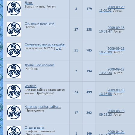
Дети.
Ангел
Быть или нет.
2009-09-29
8
179
11:00:01
Ангел
Он, она и родители
Admin
2009-09-18
27
258
10:31:47
Ангел
Сожительство до свадьбы
Ангел
[
1
2
]
За и против
2009-09-18
51
785
10:23:09
Ангел
Домашнее насилие
Котёнок
2009-09-17
2
194
13:20:34
Ангел
Измена
или всё тайное становится
2009-09-13
23
499
Привидение
явным
13:16:58
Ангел
Котенок, рыбка, зайка...
Привидение
2009-08-13
17
302
09:23:23
Ангел
Отцы и дети
Конфликт поколений
2009-04-04
1
160
Привидение