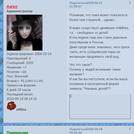
1
Поделиться
2009-09-27
Ангел
21:58:47
Администратор
Понимаю, что тема может показаться
более чем странной... однако...
В мире существует движение childfree,
т.е. - свободных от детей.
В последние года оно стало довольно
популярным в России.
Даже среди моих знакомых, чего греха
таить, есть супружеские пары не
Зарегистрирован
: 2009-03-14
желающие продлевать свой род.
Приглашений:
0
Сообщений:
1033
Что это такое?
Уважение:
+7
Почему у людей возникают такие
Позитив:
+16
желания?
Пол:
Женский
И как бы вы поступили, если бы ваша
Возраст:
45
[1980-12-30]
половина в категоричной форме
Провел на форуме:
заявила: "Никаких детей!"?
6 дней 18 часов
Последний визит:
0
2010-09-13 08:14:15
offline
2
Поделиться
2009-09-28
Привидение
00:05:40