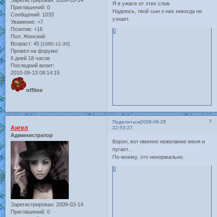
Зарегистрирован
: 2009-03-14
Я в ужасе от этих слов.
Приглашений:
0
Надеюсь, твой сын о них никогда не
Сообщений:
1033
узнает.
Уважение:
+7
Позитив:
+16
0
Пол:
Женский
Возраст:
45
[1980-12-30]
Провел на форуме:
6 дней 18 часов
Последний визит:
2010-09-13 08:14:15
offline
7
Поделиться
2009-09-28
Ангел
22:53:27
Администратор
Ворон, вот именно нежелание меня и
пугает...
По-моему, это ненормально.
0
Зарегистрирован
: 2009-03-14
Приглашений:
0