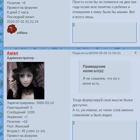
Просто если бы он появился на два-три
Позитив:
+5
года позже мое понятие о ребенке и
Провел на форуме:
отношение к нему были бы иными. Вот
8 дней 2 часа
Последний визит:
и всего лишь.
2010-07-01 01:21:24
0
offline
Ангел
9
Поделиться
2009-09-29 11:00:01
Администратор
Привидение
написал(а):
Я не сожалею, что он у
меня есть.
Тогда формулируй свои мысли более
Зарегистрирован
: 2009-03-14
доступно.
Приглашений:
0
А то, уж извини, из твоих слов именно
Сообщений:
1033
сожаление и было видно.
Уважение:
+7
Позитив:
+16
0
Пол:
Женский
Возраст:
45
[1980-12-30]
Провел на форуме: