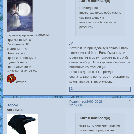
Ангел написал(а):
Привидение, а ты
представляешь себе жизнь
состоявшейся и
полноценной без твоего
ребёнка?
Зарегистрирован
: 2009-03-10
Приглашений:
0
Да.
Сообщений:
645
Хотя я и не принадлежу к поклонникам
Уважение:
+6
движения childfree. Если бы мне мои
Позитив:
+5
мозги на тот момент скорее всего я бы
Провел на форуме:
сделала аборт. Или уделяла бы больше
8 дней 2 часа
Последний визит:
внимания контрацепции.
2010-07-01 01:21:24
Ребенок должен быть рожден
сознательно, а не потому что матери в
куклы поиграть захотелось...
offline
-1
5
Поделиться
2009-09-28
Ворон
22:42:06
Богатырь
Ангел написал(а):
есть супружеские пары не
желающие продлевать