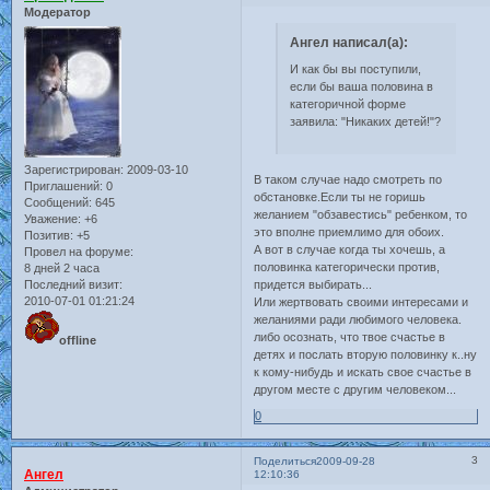
Модератор
Ангел написал(а):
И как бы вы поступили,
если бы ваша половина в
категоричной форме
заявила: "Никаких детей!"?
Зарегистрирован
: 2009-03-10
В таком случае надо смотреть по
Приглашений:
0
обстановке.Если ты не горишь
Сообщений:
645
желанием "обзавестись" ребенком, то
Уважение:
+6
это вполне приемлимо для обоих.
Позитив:
+5
А вот в случае когда ты хочешь, а
Провел на форуме:
половинка категорически против,
8 дней 2 часа
Последний визит:
придется выбирать...
2010-07-01 01:21:24
Или жертвовать своими интересами и
желаниями ради любимого человека.
либо осознать, что твое счастье в
offline
детях и послать вторую половинку к..ну
к кому-нибудь и искать свое счастье в
другом месте с другим человеком...
0
3
Поделиться
2009-09-28
Ангел
12:10:36