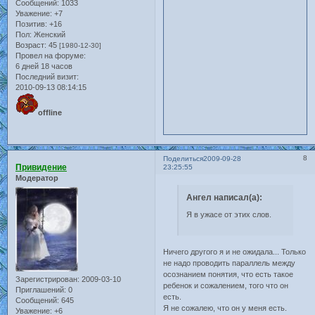
Сообщений:
1033
Уважение:
+7
Позитив:
+16
Пол:
Женский
Возраст:
45
[1980-12-30]
Провел на форуме:
6 дней 18 часов
Последний визит:
2010-09-13 08:14:15
offline
8
Поделиться
2009-09-28
Привидение
23:25:55
Модератор
Ангел написал(а):
Я в ужасе от этих слов.
Ничего другого я и не ожидала... Только
не надо проводить параллель между
осознанием понятия, что есть такое
Зарегистрирован
: 2009-03-10
ребенок и сожалением, того что он
Приглашений:
0
есть.
Сообщений:
645
Я не сожалею, что он у меня есть.
Уважение:
+6