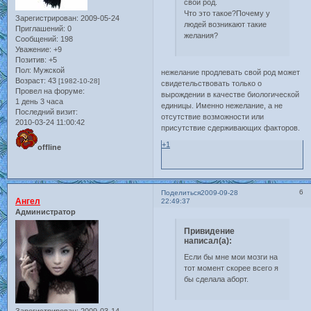
свой род.
Что это такое?Почему у
Зарегистрирован
: 2009-05-24
людей возникают такие
Приглашений:
0
желания?
Сообщений:
198
Уважение:
+9
Позитив:
+5
Пол:
Мужской
нежелание продлевать свой род может
Возраст:
43
[1982-10-28]
свидетельствовать только о
Провел на форуме:
вырождении в качестве биологической
1 день 3 часа
единицы. Именно нежелание, а не
Последний визит:
отсутствие возможности или
2010-03-24 11:00:42
присутствие сдерживающих факторов.
+1
offline
6
Поделиться
2009-09-28
Ангел
22:49:37
Администратор
Привидение
написал(а):
Если бы мне мои мозги на
тот момент скорее всего я
бы сделала аборт.