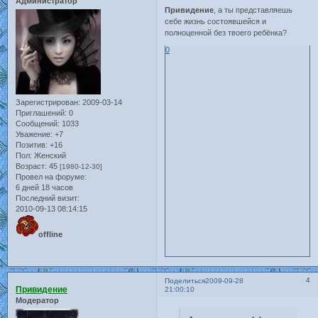
Администратор
Привидение
, а ты представляешь
себе жизнь состоявшейся и
полноценной без твоего ребёнка?
0
Зарегистрирован
: 2009-03-14
Приглашений:
0
Сообщений:
1033
Уважение:
+7
Позитив:
+16
Пол:
Женский
Возраст:
45
[1980-12-30]
Провел на форуме:
6 дней 18 часов
Последний визит:
2010-09-13 08:14:15
offline
4
Поделиться
2009-09-28
Привидение
21:00:10
Модератор