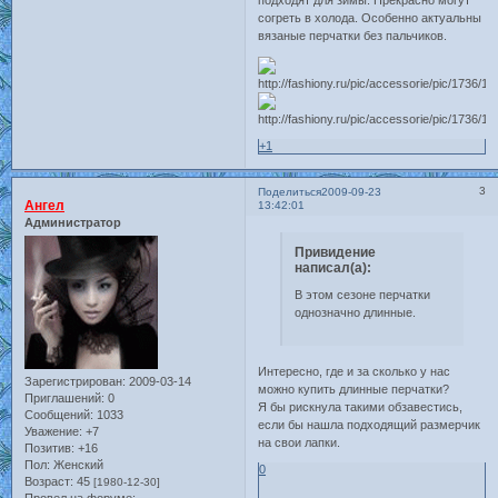
согреть в холода. Особенно актуальны
вязаные перчатки без пальчиков.
+1
3
Поделиться
2009-09-23
Ангел
13:42:01
Администратор
Привидение
написал(а):
В этом сезоне перчатки
однозначно длинные.
Интересно, где и за сколько у нас
Зарегистрирован
: 2009-03-14
можно купить длинные перчатки?
Приглашений:
0
Я бы рискнула такими обзавестись,
Сообщений:
1033
если бы нашла подходящий размерчик
Уважение:
+7
на свои лапки.
Позитив:
+16
Пол:
Женский
0
Возраст:
45
[1980-12-30]
Провел на форуме: