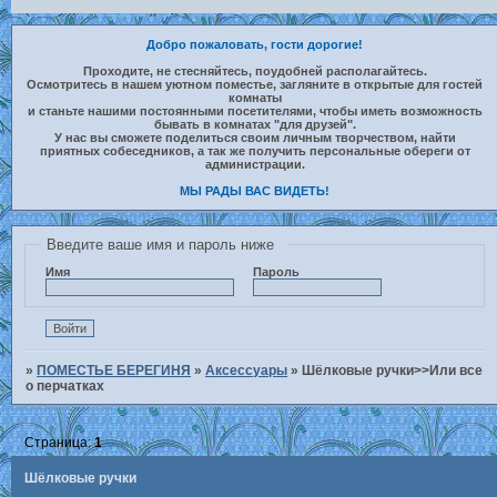
Добро пожаловать, гости дорогие!
Проходите, не стесняйтесь, поудобней располагайтесь.
Осмотритесь в нашем уютном поместье, загляните в открытые для гостей
комнаты
и станьте нашими постоянными посетителями, чтобы иметь возможность
бывать в комнатах "для друзей".
У нас вы сможете поделиться своим личным творчеством, найти
приятных собеседников, а так же получить персональные обереги от
администрации.
МЫ РАДЫ ВАС ВИДЕТЬ!
Введите ваше имя и пароль ниже
Имя
Пароль
»
ПОМЕСТЬЕ БЕРЕГИНЯ
»
Аксессуары
»
Шёлковые ручки>>Или все
о перчатках
Страница:
1
Шёлковые ручки