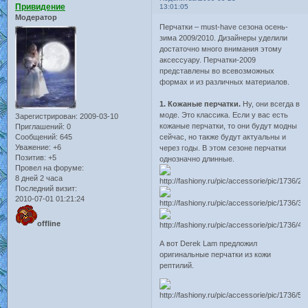
Привидение
13:01:05
Модератор
Перчатки – must-have сезона осень-
зима 2009/2010. Дизайнеры уделили
достаточно много внимания этому
аксессуару. Перчатки-2009
представлены во всевозможных
формах и из различных материалов.
1. Кожаные перчатки.
Ну, они всегда в
моде. Это классика. Если у вас есть
Зарегистрирован
: 2009-03-10
кожаные перчатки, то они будут модны
Приглашений:
0
Сообщений:
645
сейчас, но также будут актуальны и
Уважение:
+6
через годы. В этом сезоне перчатки
Позитив:
+5
однозначно длинные.
Провел на форуме:
8 дней 2 часа
Последний визит:
2010-07-01 01:21:24
offline
А вот Derek Lam предложил
оригинальные перчатки из кожи
рептилий.