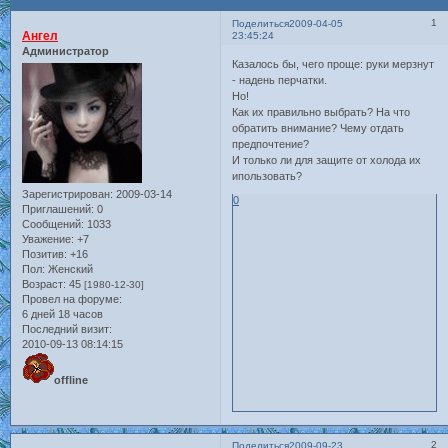
1
Поделиться
2009-04-05
Ангел
23:45:24
Администратор
Казалось бы, чего проще: руки мерзнут
- надень перчатки.
Но!
Как их правильно выбрать? На что
обратить внимание? Чему отдать
предпочтение?
И только ли для защите от холода их
ипользовать?
Зарегистрирован
: 2009-03-14
0
Приглашений:
0
Сообщений:
1033
Уважение:
+7
Позитив:
+16
Пол:
Женский
Возраст:
45
[1980-12-30]
Провел на форуме:
6 дней 18 часов
Последний визит:
2010-09-13 08:14:15
offline
2
Поделиться
2009-09-23