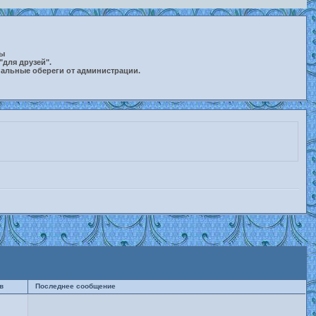
ты
"для друзей".
нальные обереги от администрации.
в
Последнее сообщение