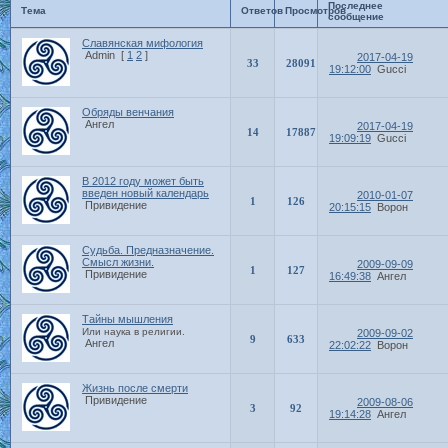
Последнее
Тема
Ответов
Просмотров
сообщение
Славянская мифология
Admin
[
1
2
]
2017-04-19
33
28091
19:12:00
Gucci
Обряды венчания
Ангел
2017-04-19
14
17887
19:09:19
Gucci
В 2012 году может быть
введен новый календарь
2010-01-07
1
126
Привидение
20:15:15
Ворон
Судьба. Предназначение.
Смысл жизни.
2009-09-09
1
127
Привидение
16:49:38
Ангел
Тайны мышления
Или наука в религии.
2009-09-02
9
633
Ангел
22:02:22
Ворон
Жизнь после смерти
Привидение
2009-08-06
3
92
19:14:28
Ангел