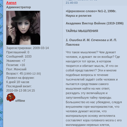
Ангел
21:40:03
Администратор
«Церковное слово» №1-2, 1998г.
Наука и религия
Академик Виктор Вейник (1919-1996)
ТАЙНЫ МЫШЛЕНИЯ
1. Ошибка И. M. Сеченова и И. П.
Павлова
Зарегистрирован
: 2009-03-14
Приглашений:
0
Что такое мышление? Чем думает
Сообщений:
1033
человек, и думает ли он вообще? Где
Уважение:
+7
находится тот орган, в котором
Позитив:
+16
творится и обитает мысль, И что он
Пол:
Женский
собой представляет? Эти и многие
Возраст:
45
[1980-12-30]
подобные вопросы в течение
Провел на форуме:
тысячелетий задаёт себе человек и
6 дней 18 часов
пытается средствами самого
Последний визит:
мышления найти на них ответ,
2010-09-13 08:14:15
разгадать эту величайшую и
запутаннейшую тайну природы.
offline
Большинство из нас убеждено, следуя
внушениям горе-материалистов, что
человек думает мозгом, что
материальную основу интеллекта
составляет кора головного мозга с его
миллиардами нервных клеток,