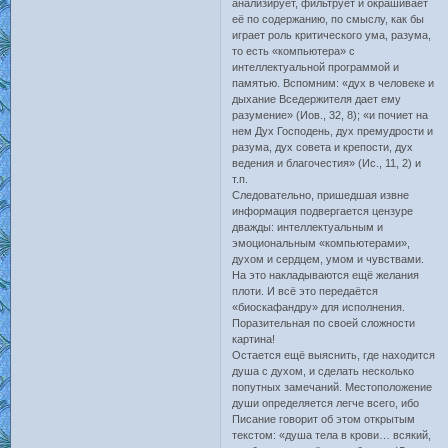
анализирует, фильтрует и окрашивает
её по содержанию, по смыслу, как бы
играет роль критического ума, разума,
то есть «компьютера» с
интеллектуальной программой и
памятью. Вспомним: «дух в человеке и
дыхание Вседержителя дает ему
разумение» (Иов., 32, 8); «и почиет на
нем Дух Господень, дух премудрости и
разума, дух совета и крепости, дух
ведения и благочестия» (Ис., 11, 2) и
т.п.
Следовательно, пришедшая извне
информация подвергается цензуре
дважды: интеллектуальным и
эмоциональным «компьютерами»,
духом и сердцем, умом и чувствами.
На это накладываются ещё желания
плоти. И всё это передаётся
«биоскафандру» для исполнения.
Поразительная по своей сложности
картина!
Остается ещё выяснить, где находится
душа с духом, и сделать несколько
попутных замечаний. Местоположение
души определяется легче всего, ибо
Писание говорит об этом открытым
текстом: «душа тела в крови… всякий,