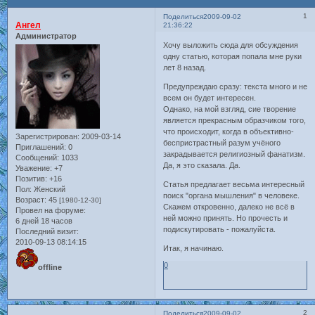
1
Поделиться
2009-09-02
Ангел
21:36:22
Администратор
Хочу выложить сюда для обсуждения
одну статью, которая попала мне руки
лет 8 назад.
Предупреждаю сразу: текста много и не
всем он будет интересен.
Однако, на мой взгляд, сие творение
является прекрасным образчиком того,
что происходит, когда в объективно-
Зарегистрирован
: 2009-03-14
беспристрастный разум учёного
Приглашений:
0
закрадывается религиозный фанатизм.
Сообщений:
1033
Да, я это сказала. Да.
Уважение:
+7
Позитив:
+16
Статья предлагает весьма интересный
Пол:
Женский
поиск "органа мышления" в человеке.
Возраст:
45
[1980-12-30]
Скажем откровенно, далеко не всё в
Провел на форуме:
ней можно принять. Но прочесть и
6 дней 18 часов
подискутировать - пожалуйста.
Последний визит:
2010-09-13 08:14:15
Итак, я начинаю.
0
offline
2
Поделиться
2009-09-02