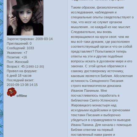
Таким образом, физиологические
исследования, наблюдения и
специальные опыты свидетельствуют о
том, что мозг не служит органом
мышления.. но каждый из нас мыслит.
Следовательно, мы вновь
возвращаемся на круги своя: чем же
Зарегистрирован
: 2009-03-14
мы всё-таки думаем, где расположен
Приглашений:
0
соответствующий орган и что он собой
Сообщений:
1033
представляет? Попытаемся теперь
Уважение:
+7
ответы на эти и другие подобные
Позитив:
+16
вопросы искать в духовном мире и его
Пол:
Женский
законах. С этой целью обратимся к
Возраст:
45
[1980-12-30]
Провел на форуме:
самому достоверному источнику,
6 дней 18 часов
каковым является Библия. Абсолютная
Последний визит:
истинность Священного Писания
2010-09-13 08:14:15
строго математически доказана
Иваном Паниным. Мне
посчастливилось поработать в
offline
библиотеке Свято-Успенского
Жировицкого монастыря над
исходными иудейскими и греческими
текстами Писания и выборочно
убедиться в справедливости выводов
Ивана Панина. Для начала с помощью
Библии ответим на первый
поставленный нами ранее и