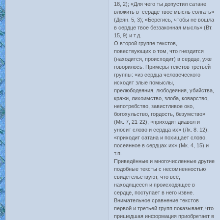
18, 2); «Для чего ты допустил сатане
вложить в сердце твое мысль солгать»
(Деян. 5, 3); «Берегись, чтобы не вошла
в сердце твое беззаконная мысль» (Вт.
15, 9) и т.д.
О второй группе текстов,
повествующих о том, что гнездится
(находится, происходит) в сердце, уже
говорилось. Примеры текстов третьей
группы: «из сердца человеческого
исходят злые помыслы,
прелюбодеяния, любодеяния, убийства,
кражи, лихоимство, злоба, коварство,
непотребство, завистливое око,
богохульство, гордость, безумство»
(Мк. 7, 21-22); «приходит диавол и
уносит слово и сердца их» (Лк. 8. 12);
«приходит сатана и похищает слово,
посеянное в сердцах их» (Мк. 4, 15) и
т.п.
Приведённые и многочисленные другие
подобные тексты с несомненностью
свидетельствуют, что всё,
находящееся и происходящее в
сердце, поступает в него извне.
Внимательное сравнение текстов
первой и третьей групп показывает, что
пришедшая информация приобретает в