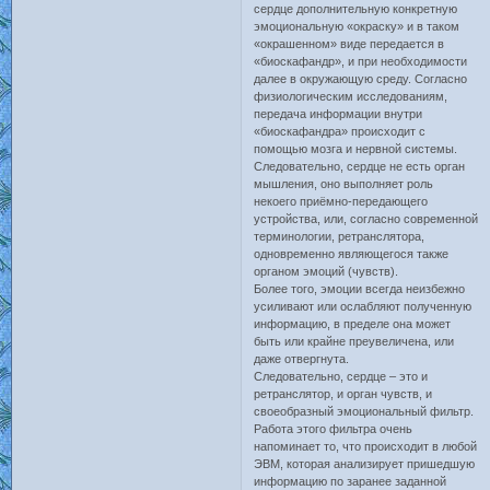
сердце дополнительную конкретную
эмоциональную «окраску» и в таком
«окрашенном» виде передается в
«биоскафандр», и при необходимости
далее в окружающую среду. Согласно
физиологическим исследованиям,
передача информации внутри
«биоскафандра» происходит с
помощью мозга и нервной системы.
Следовательно, сердце не есть орган
мышления, оно выполняет роль
некоего приёмно-передающего
устройства, или, согласно современной
терминологии, ретранслятора,
одновременно являющегося также
органом эмоций (чувств).
Более того, эмоции всегда неизбежно
усиливают или ослабляют полученную
информацию, в пределе она может
быть или крайне преувеличена, или
даже отвергнута.
Следовательно, сердце – это и
ретранслятор, и орган чувств, и
своеобразный эмоциональный фильтр.
Работа этого фильтра очень
напоминает то, что происходит в любой
ЭВМ, которая анализирует пришедшую
информацию по заранее заданной