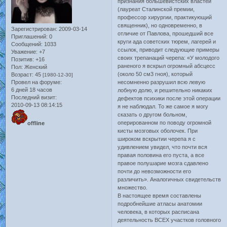
признания большевистских властей
(лауреат Сталинской премии,
профессор хирургии, практикующий
священник), но одновременно, в
Зарегистрирован
: 2009-03-14
отличие от Павлова, прошедший все
Приглашений:
0
круги ада советских тюрем, лагерей и
Сообщений:
1033
ссылок, приводит следующие примеры
Уважение:
+7
своих трепанаций черепа: «У молодого
Позитив:
+16
раненого я вскрыл огромный абсцесс
Пол:
Женский
(около 50 см3 гноя), который
Возраст:
45
[1980-12-30]
Провел на форуме:
несомненно разрушил всю левую
6 дней 18 часов
лобную долю, и решительно никаких
Последний визит:
дефектов психики после этой операции
2010-09-13 08:14:15
я не наблюдал. То же самое я могу
сказать о другом больном,
оперированном по поводу огромной
offline
кисты мозговых оболочек. При
широком вскрытии черепа я с
удивлением увидел, что почти вся
правая половина его пуста, а все
правое полушарие мозга сдавлено
почти до невозможности его
различить». Аналогичных свидетельств
множество.
В настоящее время составлены
подробнейшие атласы анатомии
человека, в которых расписана
деятельность ВСЕХ участков головного