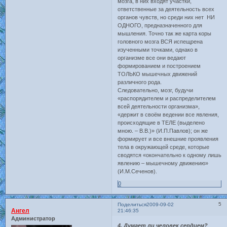
мозга, в них входят участки,
ответственные за деятельность всех
органов чувств, но среди них нет НИ
ОДНОГО, предназначенного для
мышления. Точно так же карта коры
головного мозга ВСЯ испещрена
изученными точками, однако в
организме все они ведают
формированием и построением
ТОЛЬКО мышечных движений
различного рода.
Следовательно, мозг, будучи
«распорядителем и распределителем
всей деятельности организма»,
«держит в своём ведении все явления,
происходящие в ТЕЛЕ (выделено
мною. – В.В.)» (И.П.Павлов); он же
формирует и все внешние проявления
тела в окружающей среде, которые
сводятся «окончательно к одному лишь
явлению – мышечному движению»
(И.М.Сеченов).
0
5
Поделиться
2009-09-02
Ангел
21:46:35
Администратор
4. Думает ли человек сердцем?