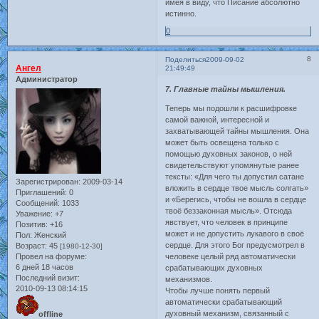
имея в виду, что Писание абсолютно
истинно.
0
8
Поделиться
2009-09-02
Ангел
21:49:49
Администратор
7. Главные тайны мышления.
Теперь мы подошли к расшифровке
самой важной, интересной и
захватывающей тайны мышления. Она
может быть освещена только с
помощью духовных законов, о ней
свидетельствуют упомянутые ранее
тексты: «Для чего ты допустил сатане
Зарегистрирован
: 2009-03-14
вложить в сердце твое мысль солгать»
Приглашений:
0
и «Берегись, чтобы не вошла в сердце
Сообщений:
1033
твоё беззаконная мысль». Отсюда
Уважение:
+7
явствует, что человек в принципе
Позитив:
+16
может и не допустить лукавого в своё
Пол:
Женский
сердце. Для этого Бог предусмотрел в
Возраст:
45
[1980-12-30]
Провел на форуме:
человеке целый ряд автоматически
6 дней 18 часов
срабатывающих духовных
Последний визит:
механизмов.
2010-09-13 08:14:15
Чтобы лучше понять первый
автоматически срабатывающий
духовный механизм, связанный с
offline