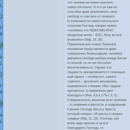
что человек не может мыслить
самостоятельно. И что он сам не
способен даже реализовать свою
свободу и спастись от лукавого.
О возможности самостоятельного
спасения Господь говорит прямо:
«человека это НЕВОЗМОЖНО
(выделено мною – В.В.), Богу же всё
возможно» (Мф, 19, 26).
Поразительные слова! Поначалу
положение представляется даже
совершенно безвыходным: человеку
дарована свобода выбора между Богом
и сатаной, но он ею бессилен
воспользоваться. Однако эта
трудность преодолевается с помощью
ещё одного – четвертого, самого
главного, - духовного механизма,
выраженного словами: «Бог гордым
противится, а смиренным дает
благодать» (Иак, 4,6 и 1 Пет, 5, 5).
Следовательно, решение всех проблем
– в смирении и кротости, в подражании
Самому Господу Иисусу Христу,
который говорит: «Я кроток и смирен
сердец» (Мф, 11, 29). Поэтому обо
всём надо просить и за всё
благодарить Господа: «с