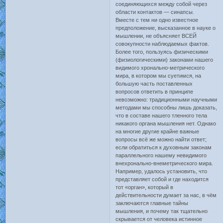
соединяющихся между собой через
области контактов — синапсы.
Вместе с тем ни одно известное
предположение, высказанное в науке о
мышлении, не объясняет ВСЕЙ
совокупности наблюдаемых фактов.
Более того, пользуясь физическими
(физиологическими) законами нашего
видимого хронально-метрического
мира, в котором мы суетимся, на
большую часть поставленных
вопросов ответить в принципе
невозможно: традиционными научными
методами мы способны лишь доказать,
что в составе нашего тленного тела
никакого органа мышления нет. Однако
на многие другие крайне важные
вопросы всё же можно найти ответ;
если обратиться к духовным законам
параллельного нашему невидимого
внехронально-внеметрического мира.
Например, удалось установить, что
представляет собой и где находится
тот «орган», который в
действительности думает за нас, в чём
заключаются главные тайны
мышления, и почему так тщательно
скрывается от человека истинное