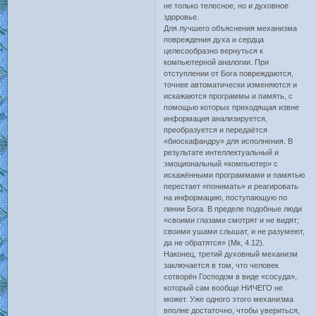
не только телесное, но и духовное
здоровье.
Для лучшего объяснения механизма
повреждения духа и сердца
целесообразно вернуться к
компьютерной аналогии. При
отступлении от Бога повреждаются,
точнее автоматически изменяются и
искажаются программы и память, с
помощью которых приходящая извне
информация анализируется,
преобразуется и передаётся
«биоскафандру» для исполнения. В
результате интеллектуальный и
эмоциональный «компьютер» с
искажёнными программами и памятью
перестает «понимать» и реагировать
на информацию, поступающую по
линии Бога. В пределе подобные люди
«своими глазами смотрят и не видят;
своими ушами слышат, и не разумеют,
да не обратятся» (Мк, 4.12).
Наконец, третий духовный механизм
заключается в том, что человек
сотворён Господом в виде «сосуда»,
который сам вообще НИЧЕГО не
может. Уже одного этого механизма
вполне достаточно, чтобы увериться,