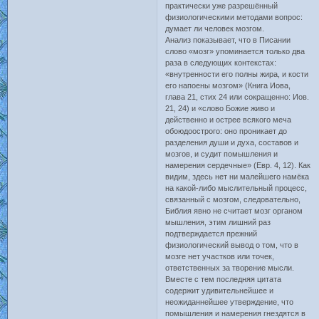
практически уже разрешённый
физиологическими методами вопрос:
думает ли человек мозгом.
Анализ показывает, что в Писании
слово «мозг» упоминается только два
раза в следующих контекстах:
«внутренности его полны жира, и кости
его напоены мозгом» (Книга Иова,
глава 21, стих 24 или сокращенно: Иов.
21, 24) и «слово Божие живо и
действенно и острее всякого меча
обоюдоострого: оно проникает до
разделения души и духа, составов и
мозгов, и судит помышления и
намерения сердечные» (Евр. 4, 12). Как
видим, здесь нет ни малейшего намёка
на какой-либо мыслительный процесс,
связанный с мозгом, следовательно,
Библия явно не считает мозг органом
мышления, этим лишний раз
подтверждается прежний
физиологический вывод о том, что в
мозге нет участков или точек,
ответственных за творение мысли.
Вместе с тем последняя цитата
содержит удивительнейшее и
неожиданнейшее утверждение, что
помышления и намерения гнездятся в