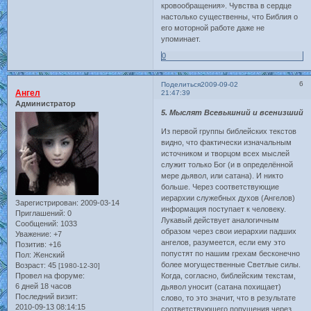
кровообращения». Чувства в сердце
настолько существенны, что Библия о
его моторной работе даже не
упоминает.
0
6
Поделиться
2009-09-02
Ангел
21:47:39
Администратор
5. Мыслят Всевышний и всенизший
Из первой группы библейских текстов
видно, что фактически изначальным
источником и творцом всех мыслей
служит только Бог (и в определённой
мере дьявол, или сатана). И никто
больше. Через соответствующие
иерархии служебных духов (Ангелов)
Зарегистрирован
: 2009-03-14
информация поступает к человеку.
Приглашений:
0
Лукавый действует аналогичным
Сообщений:
1033
образом через свои иерархии падших
Уважение:
+7
ангелов, разумеется, если ему это
Позитив:
+16
попустят по нашим грехам бесконечно
Пол:
Женский
более могущественные Светлые силы.
Возраст:
45
[1980-12-30]
Провел на форуме:
Когда, согласно, библейским текстам,
6 дней 18 часов
дьявол уносит (сатана похищает)
Последний визит:
слово, то это значит, что в результате
2010-09-13 08:14:15
соответствующего попущения через