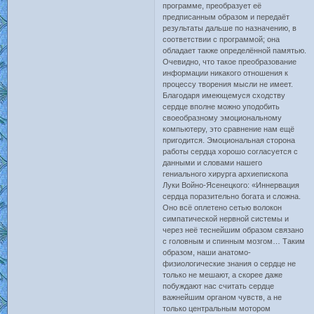
программе, преобразует её
предписанным образом и передаёт
результаты дальше по назначению, в
соответствии с программой; она
обладает также определённой памятью.
Очевидно, что такое преобразование
информации никакого отношения к
процессу творения мысли не имеет.
Благодаря имеющемуся сходству
сердце вполне можно уподобить
своеобразному эмоциональному
компьютеру, это сравнение нам ещё
пригодится. Эмоциональная сторона
работы сердца хорошо согласуется с
данными и словами нашего
гениального хирурга архиепископа
Луки Войно-Ясенецкого: «Иннервация
сердца поразительно богата и сложна.
Оно всё оплетено сетью волокон
симпатической нервной системы и
через неё теснейшим образом связано
с головным и спинным мозгом… Таким
образом, наши анатомо-
физиологические знания о сердце не
только не мешают, а скорее даже
побуждают нас считать сердце
важнейшим органом чувств, а не
только центральным мотором