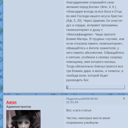
благодарением открывайте свои
желания перед Богом» (Флп, 4, 6 ),
«благодаря всегда за все Бога и Отца
во имя Господа нашего исуса Христа»
(Еф, 5, 20). Через Церковь Он очистит
дух и сердце, исправит программы
«компьютеров» и душу с
«биоскафандром». Чаще просите
Божию Матерь. В трудных случаях, или
если отказала память «компьютеров»,
обращайтесь к Ангелу-хранителю, у
него память абсолютная. Обращайтесь
к святым, особенно к своему скорому
помощнику, имя которого носишь.
Тогда обязательно благоустроятся все
три Божиих дара: и жизнь, и таланты, и
свобода воли, которой будет
руководить Бог.
0
9
Поделиться
2009-09-02
Ангел
21:51:45
Администратор
Вот, и вся статья.
Честно, некотрые места меня
откровенно улыбнули.