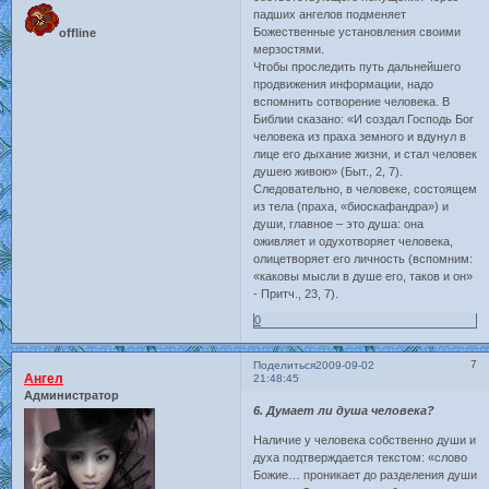
падших ангелов подменяет
Божественные установления своими
offline
мерзостями.
Чтобы проследить путь дальнейшего
продвижения информации, надо
вспомнить сотворение человека. В
Библии сказано: «И создал Господь Бог
человека из праха земного и вдунул в
лице его дыхание жизни, и стал человек
душею живою» (Быт., 2, 7).
Следовательно, в человеке, состоящем
из тела (праха, «биоскафандра») и
души, главное – это душа: она
оживляет и одухотворяет человека,
олицетворяет его личность (вспомним:
«каковы мысли в душе его, таков и он»
- Притч., 23, 7).
0
7
Поделиться
2009-09-02
Ангел
21:48:45
Администратор
6. Думает ли душа человека?
Наличие у человека собственно души и
духа подтверждается текстом: «слово
Божие… проникает до разделения души