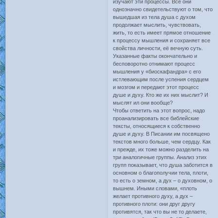
изучают эти процессы. Все они
однозначно свидетельствуют о том, что
вышедшая из тела душа с духом
продолжает мыслить, чувствовать,
жить, то есть имеет прямое отношение
к процессу мышления и сохраняет все
свойства личности, её вечную суть.
Указанные факты окончательно и
бесповоротно отнимают процесс
мышления у «биоскафандра» с его
истлевающим после успения сердцем
и мозгом и передают этот процесс
душе и духу. Кто же их них мыслит? И
мыслят ил они вообще?
Чтобы ответить на этот вопрос, надо
проанализировать все библейские
тексты, относящиеся к собственно
душе и духу. В Писании им посвящено
текстов много больше, чем сердцу. Как
и прежде, их тоже можно разделить на
три аналогичные группы. Анализ этих
групп показывает, что душа заботится в
основном о благополучии тела, плоти,
то есть о земном, а дух – о духовном, о
вышнем. Иными словами, «плоть
желает противного духу, а дух –
противного плоти: они друг другу
противятся, так что вы не то делаете,