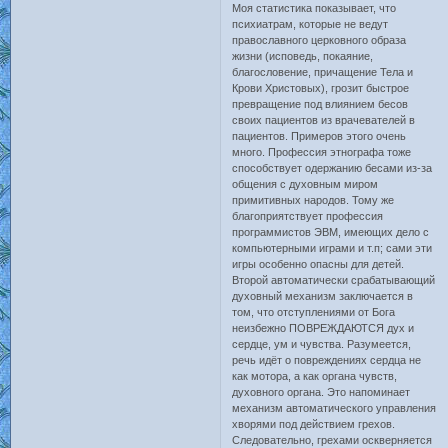
Моя статистика показывает, что
психиатрам, которые не ведут
православного церковного образа
жизни (исповедь, покаяние,
благословение, причащение Тела и
Крови Христовых), грозит быстрое
превращение под влиянием бесов
своих пациентов из врачевателей в
пациентов. Примеров этого очень
много. Профессия этнографа тоже
способствует одержанию бесами из-за
общения с духовным миром
примитивных народов. Тому же
благоприятствует профессия
программистов ЭВМ, имеющих дело с
компьютерными играми и т.п; сами эти
игры особенно опасны для детей.
Второй автоматически срабатывающий
духовный механизм заключается в
том, что отступлениями от Бога
неизбежно ПОВРЕЖДАЮТСЯ дух и
сердце, ум и чувства. Разумеется,
речь идёт о повреждениях сердца не
как мотора, а как органа чувств,
духовного органа. Это напоминает
механизм автоматического управления
хворями под действием грехов.
Следовательно, грехами оскверняется