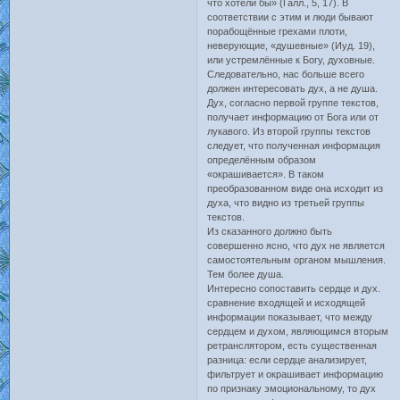
что хотели бы» (Галл., 5, 17). В
соответствии с этим и люди бывают
порабощённые грехами плоти,
неверующие, «душевные» (Иуд. 19),
или устремлённые к Богу, духовные.
Следовательно, нас больше всего
должен интересовать дух, а не душа.
Дух, согласно первой группе текстов,
получает информацию от Бога или от
лукавого. Из второй группы текстов
следует, что полученная информация
определённым образом
«окрашивается». В таком
преобразованном виде она исходит из
духа, что видно из третьей группы
текстов.
Из сказанного должно быть
совершенно ясно, что дух не является
самостоятельным органом мышления.
Тем более душа.
Интересно сопоставить сердце и дух.
сравнение входящей и исходящей
информации показывает, что между
сердцем и духом, являющимся вторым
ретранслятором, есть существенная
разница: если сердце анализирует,
фильтрует и окрашивает информацию
по признаку эмоциональному, то дух