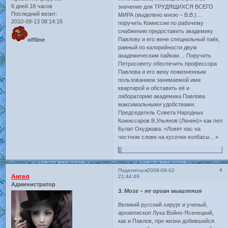
6 дней 18 часов
значение для ТРУДЯЩИХСЯ ВСЕГО
Последний визит:
МИРА (выделено мною – В.В.)…
2010-09-13 08:14:15
поручить Комиссии по рабочему
снабжению предоставить академику
Павлову и его жене специальный паёк,
offline
равный по калорийности двум
академическим пайкам… Поручить
Петросовету обеспечить профессора
Павлова и его жену пожизненным
пользованием занимаемой ими
квартирой и обставить её и
лабораторию академика Павлова
максимальными удобствами.
Председатель Совета Народных
Комиссаров В.Ульянов (Ленин)» как пел
Булат Окуджава: «Ловят нас на
честном слове на кусочки колбасы…»
0
4
Поделиться
2009-09-02
Ангел
21:44:49
Администратор
3. Мозг – не орган мышления
Великий русский хирург и ученый,
архиепископ Лука Войно-Ясенецкий,
как и Павлов, при жизни добившийся