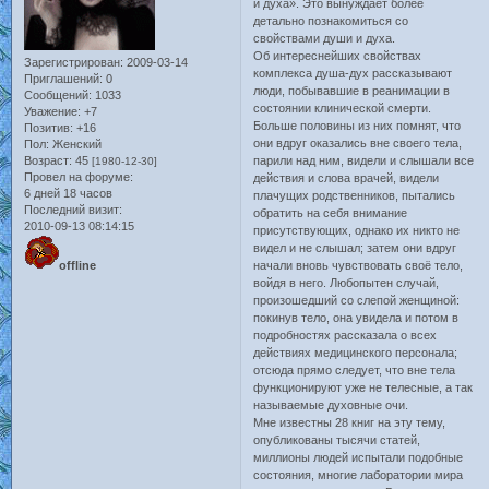
и духа». Это вынуждает более
детально познакомиться со
свойствами души и духа.
Об интереснейших свойствах
Зарегистрирован
: 2009-03-14
комплекса душа-дух рассказывают
Приглашений:
0
люди, побывавшие в реанимации в
Сообщений:
1033
состоянии клинической смерти.
Уважение:
+7
Больше половины из них помнят, что
Позитив:
+16
они вдруг оказались вне своего тела,
Пол:
Женский
парили над ним, видели и слышали все
Возраст:
45
[1980-12-30]
Провел на форуме:
действия и слова врачей, видели
6 дней 18 часов
плачущих родственников, пытались
Последний визит:
обратить на себя внимание
2010-09-13 08:14:15
присутствующих, однако их никто не
видел и не слышал; затем они вдруг
начали вновь чувствовать своё тело,
offline
войдя в него. Любопытен случай,
произошедший со слепой женщиной:
покинув тело, она увидела и потом в
подробностях рассказала о всех
действиях медицинского персонала;
отсюда прямо следует, что вне тела
функционируют уже не телесные, а так
называемые духовные очи.
Мне известны 28 книг на эту тему,
опубликованы тысячи статей,
миллионы людей испытали подобные
состояния, многие лаборатории мира