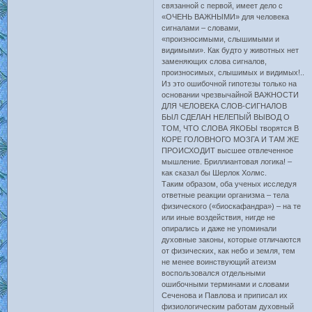
связанной с первой, имеет дело с
«ОЧЕНЬ ВАЖНЫМИ» для человека
сигналами – словами,
«произносимыми, слышимыми и
видимыми». Как будто у животных нет
заменяющих слова сигналов,
произносимых, слышимых и видимых!..
Из это ошибочной гипотезы только на
основании чрезвычайной ВАЖНОСТИ
ДЛЯ ЧЕЛОВЕКА СЛОВ-СИГНАЛОВ
БЫЛ СДЕЛАН НЕЛЕПЫЙ ВЫВОД О
ТОМ, ЧТО СЛОВА ЯКОБЫ творятся В
КОРЕ ГОЛОВНОГО МОЗГА И ТАМ ЖЕ
ПРОИСХОДИТ высшее отвлеченное
мышление. Бриллиантовая логика! –
как сказал бы Шерлок Холмс.
Таким образом, оба ученых исследуя
ответные реакции организма – тела
физического («биоскафандра») – на те
или иные воздействия, нигде не
опирались и даже не упоминали
духовные законы, которые отличаются
от физических, как небо и земля, тем
не менее воинствующий атеизм
воспользовался отдельными
ошибочными терминами и словами
Сеченова и Павлова и приписал их
физиологическим работам духовный