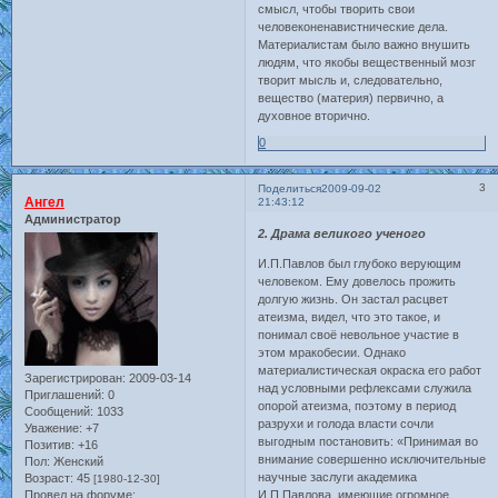
смысл, чтобы творить свои
человеконенавистнические дела.
Материалистам было важно внушить
людям, что якобы вещественный мозг
творит мысль и, следовательно,
вещество (материя) первично, а
духовное вторично.
0
3
Поделиться
2009-09-02
Ангел
21:43:12
Администратор
2. Драма великого ученого
И.П.Павлов был глубоко верующим
человеком. Ему довелось прожить
долгую жизнь. Он застал расцвет
атеизма, видел, что это такое, и
понимал своё невольное участие в
этом мракобесии. Однако
материалистическая окраска его работ
Зарегистрирован
: 2009-03-14
над условными рефлексами служила
Приглашений:
0
опорой атеизма, поэтому в период
Сообщений:
1033
разрухи и голода власти сочли
Уважение:
+7
выгодным постановить: «Принимая во
Позитив:
+16
внимание совершенно исключительные
Пол:
Женский
научные заслуги академика
Возраст:
45
[1980-12-30]
Провел на форуме:
И.П.Павлова, имеющие огромное