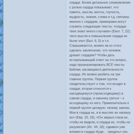
сердце. Более детальное ознакомление
с ролью сердца показывает, что
память, мысли, мечты, глупость,
мудрость, знание, слова и т.д. связаны
именно с сердцем, примерами могут
служить следующие тексты: «сердце
твое знает много случаев» (Еккл. 7, 22);
«все мысли и помышления сердца их
были зло» (Быт. 6, 5) и т.п.
Спрашивается, можно ли из этого
сделать заключение, что человек
думает сердцем? Чтобы дать
исчерпывающий ответ на это вопрос,
надо проанализировать ВСЕ тексты
Библии, касающиеся деятельности
сердца. Их можно разбить на три
главное группы. Первая группа
свидетельствует о том, что входит в
сердце, вторая относится к
находящемуся (происходящему) в
самом сердце, и наконец третья – к
исходящему из него. Применительно к
первой группе цитирую: «вложу законы
Мои в сердца их, и в мыслях их напишу
их» (Евр. 10, 16); «Он закрыл глаза их,
чтобы не видели, и сердца их, чтобы не
разумели» (Ис. 44, 18); «диавол уже
вложил в сердце Иуде… предать» (ин.