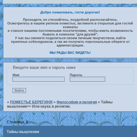
Добро пожаловать, гости дорогие!
Проходите, не стесняйтесь, поудобней располагайтесь.
Осмотритесь в нашем уютном поместье, загляните в открытые для гостей
комнаты
и станьте нашими постоянными посетителями, чтобы иметь возможность
бывать в комнатах "для друзей".
У нас вы сможете поделиться своим личным творчеством, найти
приятных собеседников, а так же получить персональные обереги от
администрации.
МЫ РАДЫ ВАС ВИДЕТЬ!
Введите ваше имя и пароль ниже
Имя
Пароль
»
ПОМЕСТЬЕ БЕРЕГИНЯ
»
Философия и религия
»
Тайны
мышления>> Или наука в религии.
Страница:
1
Тайны мышления