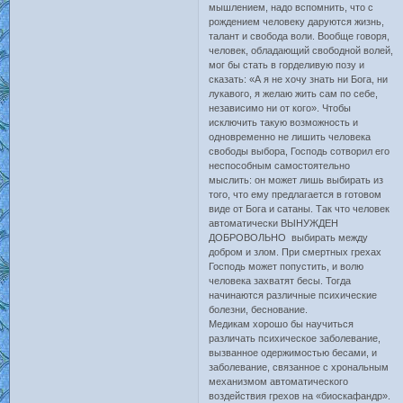
мышлением, надо вспомнить, что с
рождением человеку даруются жизнь,
талант и свобода воли. Вообще говоря,
человек, обладающий свободной волей,
мог бы стать в горделивую позу и
сказать: «А я не хочу знать ни Бога, ни
лукавого, я желаю жить сам по себе,
независимо ни от кого». Чтобы
исключить такую возможность и
одновременно не лишить человека
свободы выбора, Господь сотворил его
неспособным самостоятельно
мыслить: он может лишь выбирать из
того, что ему предлагается в готовом
виде от Бога и сатаны. Так что человек
автоматически ВЫНУЖДЕН
ДОБРОВОЛЬНО выбирать между
добром и злом. При смертных грехах
Господь может попустить, и волю
человека захватят бесы. Тогда
начинаются различные психические
болезни, беснование.
Медикам хорошо бы научиться
различать психическое заболевание,
вызванное одержимостью бесами, и
заболевание, связанное с хрональным
механизмом автоматического
воздействия грехов на «биоскафандр».