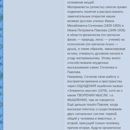
положение вещей.
Материалисты (атеисты) смогли лукаво
подменить понятия и распространить
замечательные открытия наших
великих русских ученых Ивана
Михайловича Сеченова (1829-1905) и
Ивана Петровича Павлова (1849-1936)
в области физиологии (по-гречески
физис — природа, логос — учение) на
психологию (по-гречески психе —
душа), и таким образом, замаскировав
истину, отвернуть духовное начало в
угоду материальному. Этому много
способствовали неудачные
высказывания самих Сеченова и
Павлова.
Например, Сеченов свою работу о
восприятии времени и пространства
через ОЩУЩЕНИЯ ошибочно назвал
«Элементы мысли» (1878), хотя ни о
каком ТВОРЕНИИ МЫСЛИ, т.е.
МЫШЛЕНИИ, там не говорится.
Ещё дальше пошёл Павлов, когда
высказал гипотезу о существовании
двух сигнальных систем: первой,
общей у человека и животных, и
второй, присущей только человеку,
причем вторая, будучи органически