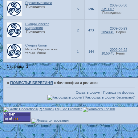
Проклятые книги
2009-06-30
Привидение
5
596
23:11:07
Привидение
Скандинавская
мифология
2009-05-29
2
473
Привидение
20:40:49
Ворон
Смерть богов
Мигель Серрано и не
2009-04-22
1
144
Ангел
только
10:50:43
Fenrir
Страница:
1
»
ПОМЕСТЬЕ БЕРЕГИНЯ
»
Философия и религия
Создать форум
|
Помощь по форуму