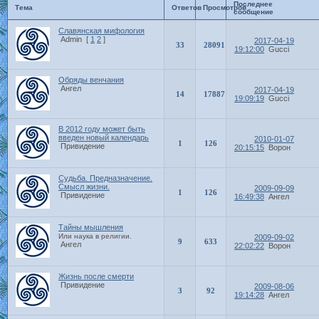
Последнее
Тема
Ответов
Просмотров
сообщение
Славянская мифология
Admin
[
1
2
]
2017-04-19
33
28091
19:12:00
Gucci
Обряды венчания
Ангел
2017-04-19
14
17887
19:09:19
Gucci
В 2012 году может быть
введен новый календарь
2010-01-07
1
126
Привидение
20:15:15
Ворон
Судьба. Предназначение.
Смысл жизни.
2009-09-09
1
126
Привидение
16:49:38
Ангел
Тайны мышления
Или наука в религии.
2009-09-02
9
633
Ангел
22:02:22
Ворон
Жизнь после смерти
Привидение
2009-08-06
3
92
19:14:28
Ангел