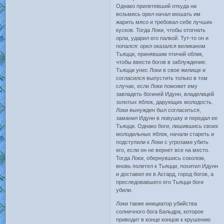
Однако прилетевший откуда ни
возьмись орел начал мешать им
жарить мясо и требовал себе лучших
кусков. Тогда Локи, чтобы отогнать
орла, ударил его палкой. Тут-то он и
попался: орел оказался великаном
Тьяцци, принявшим птичий облик,
чтобы ввести богов в заблуждение.
Тьяцци унес Локи в свое жилище и
согласился выпустить только в том
случае, если Локи поможет ему
завладеть богиней Идунн, владелицей
золотых яблок, дарующих молодость.
Локи вынужден был согласиться,
заманил Идунн в ловушку и передал ее
Тьяцци. Однако боги, лишившись своих
молодильных яблок, начали стареть и
подступили к Локи с угрозами убить
его, если он не вернет все на место.
Тогда Локи, обернувшись соколом,
вновь полетел к Тьяцци, похитил Идунн
и доставил ее в Асгард, город богов, а
преследовавшего его Тьяцци боги
убили.
Локи также инициатор убийства
солнечного бога Бальдра, которое
приводит в конце концов к крушению