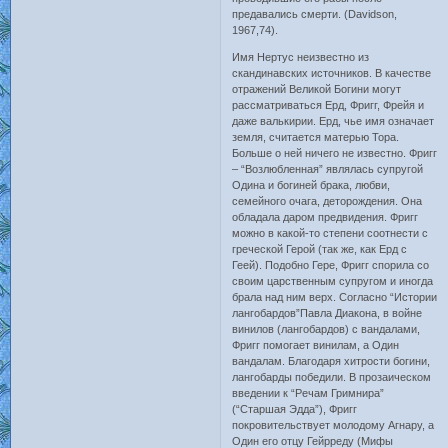
предавались смерти. (Davidson,
1967,74).
Имя Нертус неизвестно из
скандинавских источников. В качестве
отражений Великой Богини могут
рассматриваться Ерд, Фригг, Фрейя и
даже валькирии. Ерд, чье имя означает
земля, считается матерью Тора.
Больше о ней ничего не известно. Фригг
– “Возлюбленная” являлась супругой
Одина и богиней брака, любви,
семейного очага, деторождения. Она
обладала даром предвидения. Фригг
можно в какой-то степени соотнести с
греческой Герой (так же, как Ерд с
Геей). Подобно Гере, Фригг спорила со
своим царственным супругом и иногда
брала над ним верх. Согласно “Истории
лангобардов”Павла Диакона, в войне
винилов (лангобардов) с вандалами,
Фригг помогает винилам, а Один
вандалам. Благодаря хитрости богини,
лангобарды победили. В прозаическом
введении к “Речам Гримнира”
(“Старшая Эдда”), Фригг
покровительствует молодому Агнару, а
Один его отцу Гейрреду (Мифы