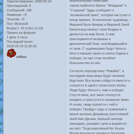
аналогичными сюжетами
Зарегистрирован
: 2009-05-24
зороастрийского Ирана. “Младшая” и
Приглашений:
0
Сообщений:
198
“Старшая” Эдды сообщают о
Уважение:
+9
“великанской зиме”, которая наступит в
Позитив:
+5
конце времен. Хтонические чудовища –
Пол:
Мужской
Мировой Волк Фенрир и Мировой Змей
Возраст:
43
[1982-10-28]
Ермунганд покинут свои бездны и
Провел на форуме:
двинутся на мир богов. К ним
1 день 3 часа
присоединятся великаны и
Последний визит:
демонический Локи, освободившийся
2010-03-24 11:00:42
от оков. С чудовищами будут биться
боги и павшие герои из свиты Одина и
offline
победят, но при этом погибнет
большинство из них.
Согласно персидскому “Ривайат”, в
последние века мира будут великие
бедствия. Все волки сойдутся вместе и
сольются в одного гигантского волка.
Люди будут биться с ним и победят.
Спустя века, все змеи сползутся
воедино и срастутся в огромную змею.
И снова, люди сразятся с ней и
победят. Пройдут годы и скованный в
жерле вулкана Демавенд трехголовый
змей Ажи-Дахака, бывший некогда
лжецарем, разорвет цепи и вырвется
на свет. Тогда верховный бог Ахура
Мазда воскресит великого богатыря