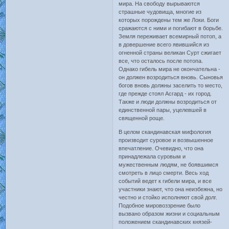
мира. На свободу вырываются
страшные чудовища, многие из
которых порождены тем же Локи. Боги
сражаются с ними и погибают в борьбе.
Земля переживает всемирный потоп, а
в довершение всего явившийся из
огненной страны великан Сурт сжигает
все, что осталось после потопа.
Однако гибель мира не окончательна -
он должен возродиться вновь. Сыновья
богов вновь должны заселить то место,
где прежде стоял Асгард - их город.
Также и люди должны возродиться от
единственной пары, уцелевшей в
священной роще.
В целом скандинавская мифология
производит суровое и возвышенное
впечатление. Очевидно, что она
принадлежала суровым и
мужественным людям, не боявшимся
смотреть в лицо смерти. Весь ход
событий ведет к гибели мира, и все
участники знают, что она неизбежна, но
честно и стойко исполняют свой долг.
Подобное мировоззрение было
вызвано образом жизни и социальным
положением скандинавских князей-