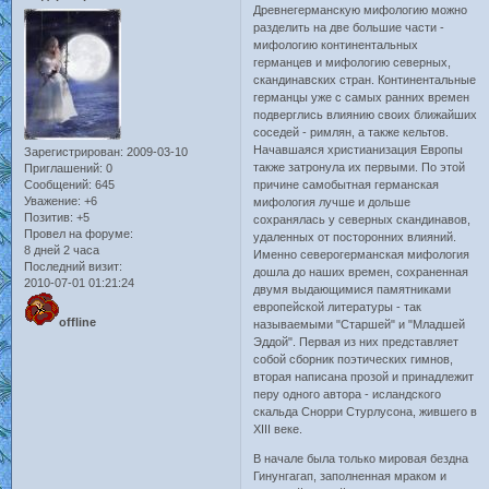
Древнегерманскую мифологию можно
разделить на две большие части -
мифологию континентальных
германцев и мифологию северных,
скандинавских стран. Континентальные
германцы уже с самых ранних времен
подверглись влиянию своих ближайших
соседей - римлян, а также кельтов.
Начавшаяся христианизация Европы
Зарегистрирован
: 2009-03-10
также затронула их первыми. По этой
Приглашений:
0
Сообщений:
645
причине самобытная германская
Уважение:
+6
мифология лучше и дольше
Позитив:
+5
сохранялась у северных скандинавов,
Провел на форуме:
удаленных от посторонних влияний.
8 дней 2 часа
Именно северогерманская мифология
Последний визит:
дошла до наших времен, сохраненная
2010-07-01 01:21:24
двумя выдающимися памятниками
европейской литературы - так
offline
называемыми "Старшей" и "Младшей
Эддой". Первая из них представляет
собой сборник поэтических гимнов,
вторая написана прозой и принадлежит
перу одного автора - исландского
скальда Снорри Стурлусона, жившего в
XIII веке.
В начале была только мировая бездна
Гинунгагап, заполненная мраком и