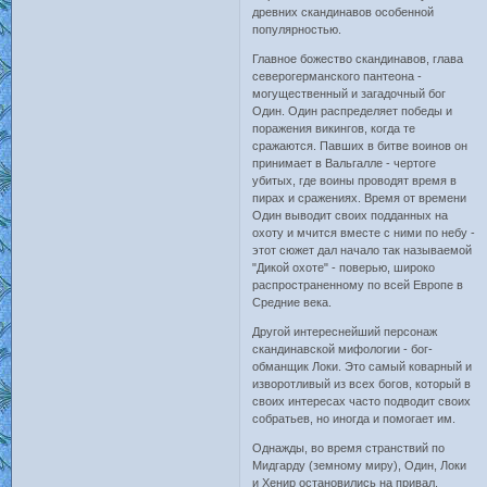
древних скандинавов особенной
популярностью.
Главное божество скандинавов, глава
северогерманского пантеона -
могущественный и загадочный бог
Один. Один распределяет победы и
поражения викингов, когда те
сражаются. Павших в битве воинов он
принимает в Вальгалле - чертоге
убитых, где воины проводят время в
пирах и сражениях. Время от времени
Один выводит своих подданных на
охоту и мчится вместе с ними по небу -
этот сюжет дал начало так называемой
"Дикой охоте" - поверью, широко
распространенному по всей Европе в
Средние века.
Другой интереснейший персонаж
скандинавской мифологии - бог-
обманщик Локи. Это самый коварный и
изворотливый из всех богов, который в
своих интересах часто подводит своих
собратьев, но иногда и помогает им.
Однажды, во время странствий по
Мидгарду (земному миру), Один, Локи
и Хенир остановились на привал.