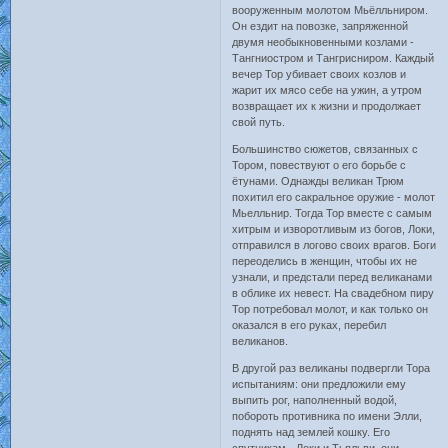
вооруженным молотом Мьёлльниром.
Он ездит на повозке, запряженной
двумя необыкновенными козлами -
Тангниостром и Тангрисниром. Каждый
вечер Тор убивает своих козлов и
жарит их мясо себе на ужин, а утром
возвращает их к жизни и продолжает
свой путь.
Большинство сюжетов, связанных с
Тором, повествуют о его борьбе с
ётунами. Однажды великан Трюм
похитил его сакральное оружие - молот
Мьелльнир. Тогда Тор вместе с самым
хитрым и изворотливым из богов, Локи,
отправился в логово своих врагов. Боги
переоделись в женщин, чтобы их не
узнали, и предстали перед великанами
в облике их невест. На свадебном пиру
Тор потребовал молот, и как только он
оказался в его руках, перебил
великанов.
В другой раз великаны подвергли Тора
испытаниям: они предложили ему
выпить рог, наполненный водой,
побороть противника по имени Элли,
поднять над землей кошку. Его
спутникам - Локи и Тьяльви, они