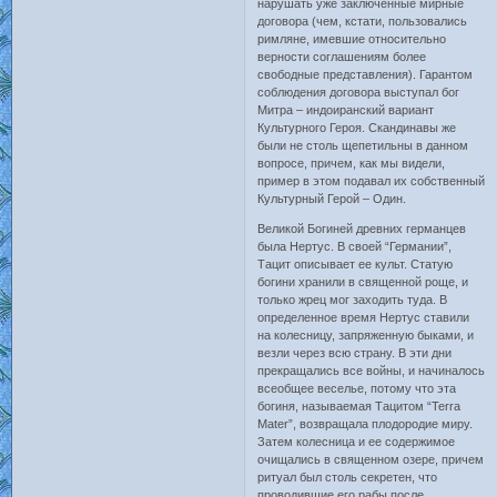
нарушать уже заключенные мирные
договора (чем, кстати, пользовались
римляне, имевшие относительно
верности соглашениям более
свободные представления). Гарантом
соблюдения договора выступал бог
Митра – индоиранский вариант
Культурного Героя. Скандинавы же
были не столь щепетильны в данном
вопросе, причем, как мы видели,
пример в этом подавал их собственный
Культурный Герой – Один.
Великой Богиней древних германцев
была Нертус. В своей “Германии”,
Тацит описывает ее культ. Статую
богини хранили в священной роще, и
только жрец мог заходить туда. В
определенное время Нертус ставили
на колесницу, запряженную быками, и
везли через всю страну. В эти дни
прекращались все войны, и начиналось
всеобщее веселье, потому что эта
богиня, называемая Тацитом “Terra
Mater”, возвращала плодородие миру.
Затем колесница и ее содержимое
очищались в священном озере, причем
ритуал был столь секретен, что
проводившие его рабы после