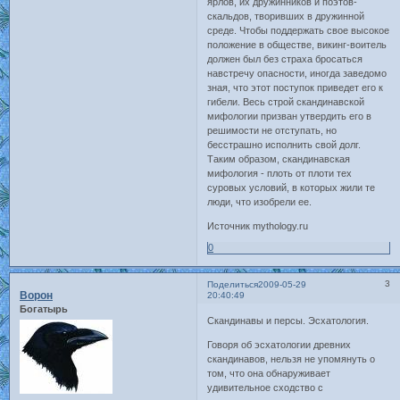
ярлов, их дружинников и поэтов-
скальдов, творивших в дружинной
среде. Чтобы поддержать свое высокое
положение в обществе, викинг-воитель
должен был без страха бросаться
навстречу опасности, иногда заведомо
зная, что этот поступок приведет его к
гибели. Весь строй скандинавской
мифологии призван утвердить его в
решимости не отступать, но
бесстрашно исполнить свой долг.
Таким образом, скандинавская
мифология - плоть от плоти тех
суровых условий, в которых жили те
люди, что изобрели ее.
Источник mythology.ru
0
3
Поделиться
2009-05-29
Ворон
20:40:49
Богатырь
Скандинавы и персы. Эсхатология.
Говоря об эсхатологии древних
скандинавов, нельзя не упомянуть о
том, что она обнаруживает
удивительное сходство с