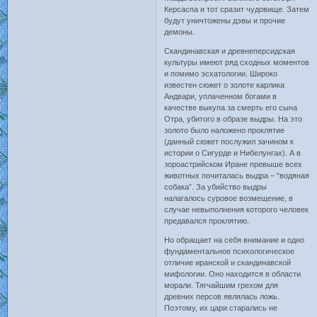
Керсаспа и тот сразит чудовище. Затем
будут уничтожены дэвы и прочие
демоны.
Скандинавская и древнеперсидская
культуры имеют ряд сходных моментов
и помимо эсхатологии. Широко
известен сюжет о золоте карлика
Андвари, уплаченном богами в
качестве выкупа за смерть его сына
Отра, убитого в образе выдры. На это
золото было наложено проклятие
(данный сюжет послужил зачином к
истории о Сигурде и Нибелунгах). А в
зороастрийском Иране превыше всех
животных почиталась выдра – “водяная
собака”. За убийство выдры
налагалось суровое возмещение, в
случае невыполнения которого человек
предавался проклятию.
Но обращает на себя внимание и одно
фундаментальное психологическое
отличие иранской и скандинавской
мифологии. Оно находится в области
морали. Тягчайшим грехом для
древних персов являлась ложь.
Поэтому, их цари старались не