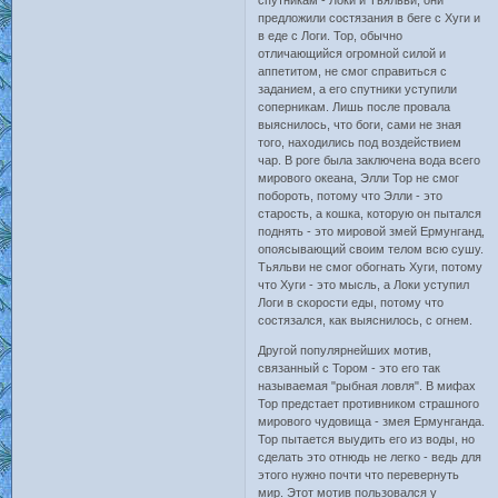
предложили состязания в беге с Хуги и
в еде с Логи. Тор, обычно
отличающийся огромной силой и
аппетитом, не смог справиться с
заданием, а его спутники уступили
соперникам. Лишь после провала
выяснилось, что боги, сами не зная
того, находились под воздействием
чар. В роге была заключена вода всего
мирового океана, Элли Тор не смог
побороть, потому что Элли - это
старость, а кошка, которую он пытался
поднять - это мировой змей Ермунганд,
опоясывающий своим телом всю сушу.
Тьяльви не смог обогнать Хуги, потому
что Хуги - это мысль, а Локи уступил
Логи в скорости еды, потому что
состязался, как выяснилось, с огнем.
Другой популярнейших мотив,
связанный с Тором - это его так
называемая "рыбная ловля". В мифах
Тор предстает противником страшного
мирового чудовища - змея Ермунганда.
Тор пытается выудить его из воды, но
сделать это отнюдь не легко - ведь для
этого нужно почти что перевернуть
мир. Этот мотив пользовался у