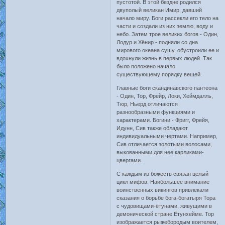
пустотой. В этой бездне родился
двуполый великан Имир, давший
начало миру. Боги рассекли его тело на
части и создали из них землю, воду и
небо. Затем трое великих богов - Один,
Лодур и Хёнир - подняли со дна
мирового океана сушу, обустроили ее и
вдохнули жизнь в первых людей. Так
было положено начало
существующему порядку вещей.
Главные боги скандинавского пантеона
- Один, Тор, Фрейр, Локи, Хеймдалль,
Тюр, Ньерд отличаются
разнообразными функциями и
характерами. Богини - Фригг, Фрейя,
Идунн, Сив также обладают
индивидуальными чертами. Например,
Сив отличается золотыми волосами,
выкованными для нее карликами-
цвергами.
С каждым из божеств связан целый
цикл мифов. Наибольшее внимание
воинственных викингов привлекали
сказания о борьбе бога-богатыря Тора
с чудовищами-ётунами, живущими в
демонической стране Ётунхейме. Тор
изображается рыжебородым воителем,