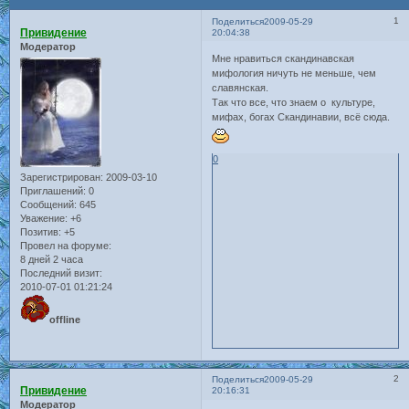
1
Поделиться
2009-05-29
Привидение
20:04:38
Модератор
Мне нравиться скандинавская
мифология ничуть не меньше, чем
славянская.
Так что все, что знаем о культуре,
мифах, богах Скандинавии, всё сюда.
0
Зарегистрирован
: 2009-03-10
Приглашений:
0
Сообщений:
645
Уважение:
+6
Позитив:
+5
Провел на форуме:
8 дней 2 часа
Последний визит:
2010-07-01 01:21:24
offline
2
Поделиться
2009-05-29
Привидение
20:16:31
Модератор