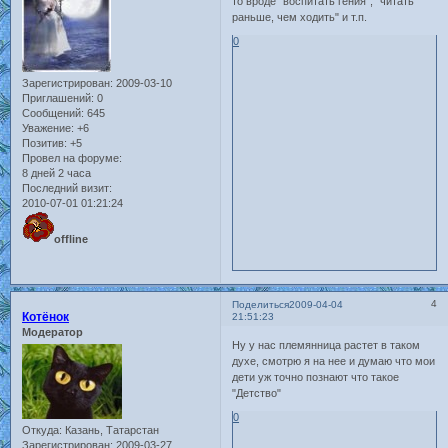
то вроде "воспитать гения", "читать
раньше, чем ходить" и т.п.
0
Зарегистрирован
: 2009-03-10
Приглашений:
0
Сообщений:
645
Уважение:
+6
Позитив:
+5
Провел на форуме:
8 дней 2 часа
Последний визит:
2010-07-01 01:21:24
offline
4
Поделиться
2009-04-04
Котёнок
21:51:23
Модератор
Ну у нас племянница растет в таком
духе, смотрю я на нее и думаю что мои
дети уж точно познают что такое
"Детство"
0
Откуда:
Казань, Татарстан
Зарегистрирован
: 2009-03-27