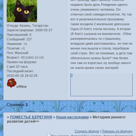
недавно было день Рождение одного
очень уважаемого человека. Он
отмечал своё семидесятилетие. Ну так
вот в развлекательную программу
также входили 2 маленькие девчушки.
Откуда:
Казань, Татарстан
Одна (4-5лет) спела песенку. А вторая
Зарегистрирован
: 2009-03-27
(8-9лет) сыграла на виаланчели. Обои
Приглашений:
0
разнервничались по страшному,
Сообщений:
227
младшая даже расплакалась. но тем не
Уважение:
+1
Позитив:
+1
менее она вышла и спела, переборов
Пол:
Женский
свой страх. Вот не понимаю, а дети там
Возраст:
43
[1982-10-15]
обязательно нужны были? тем более
Провел на форуме:
они там из взрослых ну вообще никого
2 дня 23 часа
не знали кроме своих матерей.
Последний визит:
0
2010-05-18 18:42:29
offline
Страница:
1
»
ПОМЕСТЬЕ БЕРЕГИНЯ
»
Наши наследники
»
Методики раннего
развития детей>>
Создать форум
|
Помощь по форуму