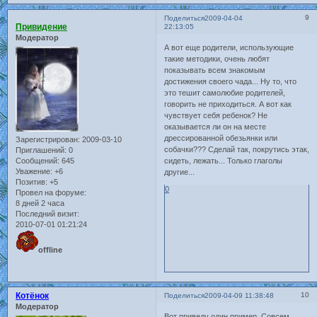
9
Поделиться
2009-04-04
Привидение
22:13:05
Модератор
А вот еще родители, использующие
такие методики, очень любят
показывать всем знакомым
достижения своего чада... Ну то, что
это тешит самолюбие родителей,
говорить не приходиться. А вот как
чувствует себя ребенок? Не
оказывается ли он на месте
дрессированной обезьянки или
Зарегистрирован
: 2009-03-10
собачки??? Сделай так, покрутись этак,
Приглашений:
0
Сообщений:
645
сидеть, лежать... Только глаголы
Уважение:
+6
другие...
Позитив:
+5
0
Провел на форуме:
8 дней 2 часа
Последний визит:
2010-07-01 01:21:24
offline
Котёнок
10
Поделиться
2009-04-09 11:38:48
Модератор
Вот приведу один пример. Совсем