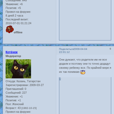
Сообщений:
645
Уважение:
+6
Позитив:
+5
Провел на форуме:
8 дней 2 часа
Последний визит:
2010-07-01 01:21:24
offline
6
Поделиться
2009-04-04
Котёнок
22:01:12
Модератор
Они думают, что родители им не все
додали и поэтому они то точно додадут
своему ребенку все. По крайней мере я
их так понимаю
0
Откуда:
Казань, Татарстан
Зарегистрирован
: 2009-03-27
Приглашений:
0
Сообщений:
227
Уважение:
+1
Позитив:
+1
Пол:
Женский
Возраст:
43
[1982-10-15]
Провел на форуме: