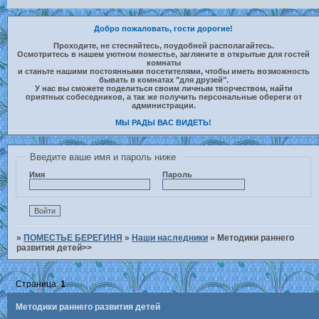
Добро пожаловать, гости дорогие!
Проходите, не стесняйтесь, поудобней располагайтесь.
Осмотритесь в нашем уютном поместье, загляните в открытые для гостей
комнаты
и станьте нашими постоянными посетителями, чтобы иметь возможность
бывать в комнатах "для друзей".
У нас вы сможете поделиться своим личным творчеством, найти
приятных собеседников, а так же получить персональные обереги от
администрации.
МЫ РАДЫ ВАС ВИДЕТЬ!
Введите ваше имя и пароль ниже
Имя
Пароль
»
ПОМЕСТЬЕ БЕРЕГИНЯ
»
Наши наследники
»
Методики раннего
развития детей>>
Страница:
1
Методики раннего развития детей