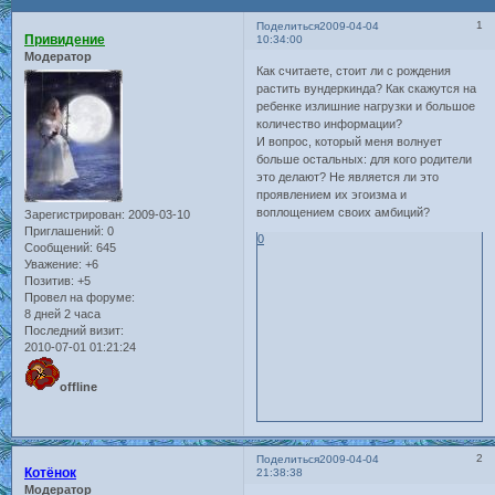
1
Поделиться
2009-04-04
Привидение
10:34:00
Модератор
Как считаете, стоит ли с рождения
растить вундеркинда? Как скажутся на
ребенке излишние нагрузки и большое
количество информации?
И вопрос, который меня волнует
больше остальных: для кого родители
это делают? Не является ли это
проявлением их эгоизма и
воплощением своих амбиций?
Зарегистрирован
: 2009-03-10
Приглашений:
0
0
Сообщений:
645
Уважение:
+6
Позитив:
+5
Провел на форуме:
8 дней 2 часа
Последний визит:
2010-07-01 01:21:24
offline
2
Поделиться
2009-04-04
Котёнок
21:38:38
Модератор