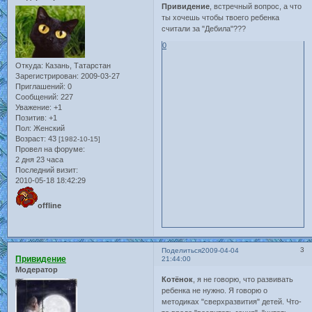
Привидение
, встречный вопрос, а что
ты хочешь чтобы твоего ребенка
считали за "Дебила"???
0
Откуда:
Казань, Татарстан
Зарегистрирован
: 2009-03-27
Приглашений:
0
Сообщений:
227
Уважение:
+1
Позитив:
+1
Пол:
Женский
Возраст:
43
[1982-10-15]
Провел на форуме:
2 дня 23 часа
Последний визит:
2010-05-18 18:42:29
offline
3
Поделиться
2009-04-04
Привидение
21:44:00
Модератор
Котёнок
, я не говорю, что развивать
ребенка не нужно. Я говорю о
методиках "сверхразвития" детей. Что-