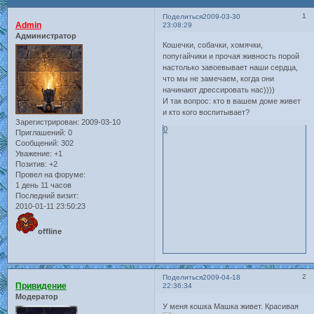
1
Поделиться
2009-03-30
Admin
23:08:29
Администратор
Кошечки, собачки, хомячки,
попугайчики и прочая живность порой
настолько завоевывает наши сердца,
что мы не замечаем, когда они
начинают дрессировать нас))))
И так вопрос: кто в вашем доме живет
и кто кого воспитывает?
Зарегистрирован
: 2009-03-10
0
Приглашений:
0
Сообщений:
302
Уважение:
+1
Позитив:
+2
Провел на форуме:
1 день 11 часов
Последний визит:
2010-01-11 23:50:23
offline
2
Поделиться
2009-04-18
Привидение
22:36:34
Модератор
У меня кошка Машка живет. Красивая