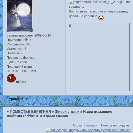
, но
вредная...
Воспитывает всех она и, надо сказать,
довольно успешно
0
Зарегистрирован
: 2009-03-10
Приглашений:
0
Сообщений:
645
Уважение:
+6
Позитив:
+5
Провел на форуме:
8 дней 2 часа
Последний визит:
2010-07-01 01:21:24
offline
Страница:
1
»
ПОМЕСТЬЕ БЕРЕГИНЯ
»
Живой уголок
»
Наши домашние
любимцы>>Или кто в доме хозяин
Создать форум
|
Помощь по форуму