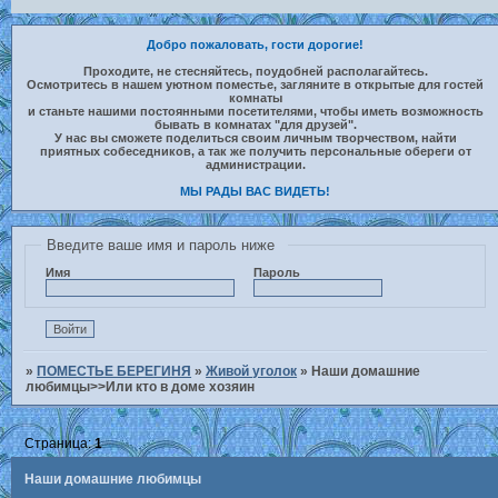
Добро пожаловать, гости дорогие!
Проходите, не стесняйтесь, поудобней располагайтесь.
Осмотритесь в нашем уютном поместье, загляните в открытые для гостей
комнаты
и станьте нашими постоянными посетителями, чтобы иметь возможность
бывать в комнатах "для друзей".
У нас вы сможете поделиться своим личным творчеством, найти
приятных собеседников, а так же получить персональные обереги от
администрации.
МЫ РАДЫ ВАС ВИДЕТЬ!
Введите ваше имя и пароль ниже
Имя
Пароль
»
ПОМЕСТЬЕ БЕРЕГИНЯ
»
Живой уголок
»
Наши домашние
любимцы>>Или кто в доме хозяин
Страница:
1
Наши домашние любимцы