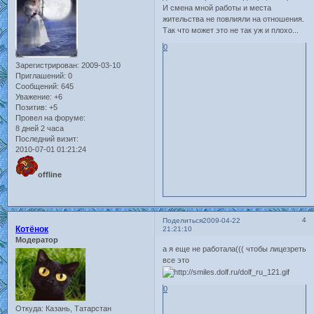
И смена мной работы и места
жительства не повлияли на отношения.
Так что может это не так уж и плохо...
0
Зарегистрирован
: 2009-03-10
Приглашений:
0
Сообщений:
645
Уважение:
+6
Позитив:
+5
Провел на форуме:
8 дней 2 часа
Последний визит:
2010-07-01 01:21:24
offline
4
Поделиться
2009-04-22
Котёнок
21:21:10
Модератор
а я еще не работала((( чтобы лицезреть
все это
0
Откуда:
Казань, Татарстан