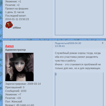
Уважение:
+1
Позитив:
+2
Провел на форуме:
1 день 11 часов
Последний визит:
2010-01-11 23:50:23
offline
6
Поделиться
2009-04-30
Ангел
13:39:41
Администратор
Служебный роман хорош тогда, когда
оба его участника умеют разделять
чувства и работу.
Иначе - это становится проблемой не
только для них, но и для окружающих.
0
Зарегистрирован
: 2009-03-14
Приглашений:
0
Сообщений:
1033
Уважение:
+7
Позитив:
+16
Пол:
Женский
Возраст:
45
[1980-12-30]