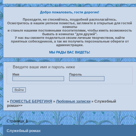
Добро пожаловать, гости дорогие!
Проходите, не стесняйтесь, поудобней располагайтесь.
Осмотритесь в нашем уютном поместье, загляните в открытые для гостей
комнаты
и станьте нашими постоянными посетителями, чтобы иметь возможность
бывать в комнатах "для друзей".
У нас вы сможете поделиться своим личным творчеством, найти
приятных собеседников, а так же получить персональные обереги от
администрации.
МЫ РАДЫ ВАС ВИДЕТЬ!
Введите ваше имя и пароль ниже
Имя
Пароль
»
ПОМЕСТЬЕ БЕРЕГИНЯ
»
Любовные записки
»
Служебный
роман>>
Страница:
1
Служебный роман