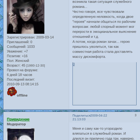
возникла такая ситуация служебного
романа...
Честно говоря, все чувствовали
определенную неловкость, когда двое
"героев" начнали общаться по рабочим
вопросам: любой спорный момент мог
перерости в эмоцианальное выяснение
отношений и т.д.
Зарегистрирован
: 2009-03-14
А потом, когда роман зачах... герою
Приглашений:
0
Сообщений:
1033
пришлось уволиться, так как
Уважение:
+7
совместная работа стала доставлять
Позитив:
+16
массу дискомфорта.
Пол:
Женский
0
Возраст:
45
[1980-12-30]
Провел на форуме:
6 дней 18 часов
Последний визит:
2010-09-13 08:14:15
offline
3
Поделиться
2009-04-22
Привидение
21:13:03
Модератор
Меня и саму как-то угораздило
вляпаться в служебный роман. И
длился он прилично года три, наверно.