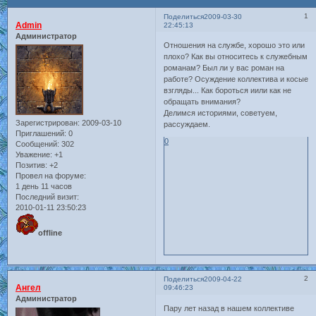
1
Поделиться
2009-03-30
Admin
22:45:13
Администратор
Отношения на службе, хорошо это или
плохо? Как вы относитесь к служебным
романам? Был ли у вас роман на
работе? Осуждение коллектива и косые
взгляды... Как бороться иили как не
обращать внимания?
Делимся историями, советуем,
Зарегистрирован
: 2009-03-10
рассуждаем.
Приглашений:
0
0
Сообщений:
302
Уважение:
+1
Позитив:
+2
Провел на форуме:
1 день 11 часов
Последний визит:
2010-01-11 23:50:23
offline
2
Поделиться
2009-04-22
Ангел
09:46:23
Администратор
Пару лет назад в нашем коллективе