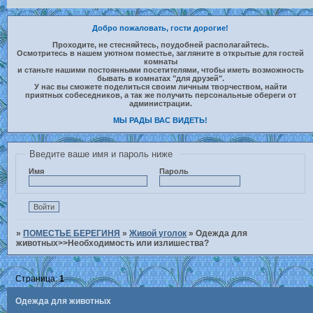
Добро пожаловать, гости дорогие!
Проходите, не стесняйтесь, поудобней располагайтесь.
Осмотритесь в нашем уютном поместье, загляните в открытые для гостей
комнаты
и станьте нашими постоянными посетителями, чтобы иметь возможность
бывать в комнатах "для друзей".
У нас вы сможете поделиться своим личным творчеством, найти
приятных собеседников, а так же получить персональные обереги от
администрации.
МЫ РАДЫ ВАС ВИДЕТЬ!
Введите ваше имя и пароль ниже
Имя
Пароль
»
ПОМЕСТЬЕ БЕРЕГИНЯ
»
Живой уголок
»
Одежда для
животных>>Необходимость или излишества?
Страница:
1
Одежда для животных