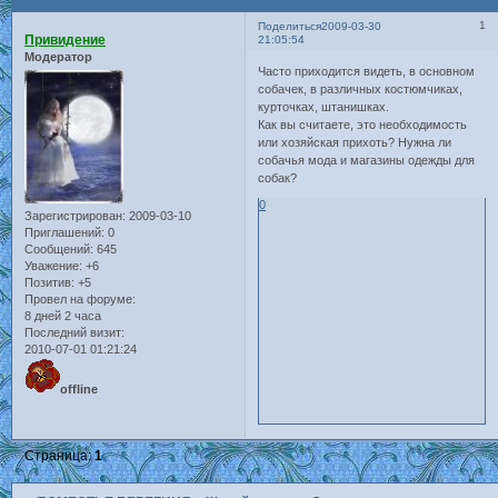
1
Поделиться
2009-03-30
Привидение
21:05:54
Модератор
Часто приходится видеть, в основном
собачек, в различных костюмчиках,
курточках, штанишках.
Как вы считаете, это необходимость
или хозяйская прихоть? Нужна ли
собачья мода и магазины одежды для
собак?
0
Зарегистрирован
: 2009-03-10
Приглашений:
0
Сообщений:
645
Уважение:
+6
Позитив:
+5
Провел на форуме:
8 дней 2 часа
Последний визит:
2010-07-01 01:21:24
offline
Страница:
1