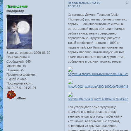
1
Поделиться
2010-02-19
Привидение
16:37:13
Модератор
Художница Джулия Томпсон (Julie
Thompson) рисует на обычных птичьих
перьях — обычно животных и птиц в
естественной среде обитания. Каждая
работа уникальна и совершенно
поразительна. Художница рисует в
такой необычной технике с 1990 г. –
первые пейзажи были выполнены на
перьях павлина, потом под ее кистью
Зарегистрирован
: 2009-03-10
стали оказываться перья других птиц,
Приглашений:
0
Сообщений:
645
собранные в разных уголках земли.
Уважение:
+6
Позитив:
+5
Провел на форуме:
8 дней 2 часа
Последний визит:
2010-07-01 01:21:24
offline
Как утверждает сама художница,
вначале она обратилась к этому
занятию лишь для того, чтобы найти
хоть какое-то применение перьям,
выпавшим из крыльев павлинов,
принадлежащих ее матери. «Никогда не