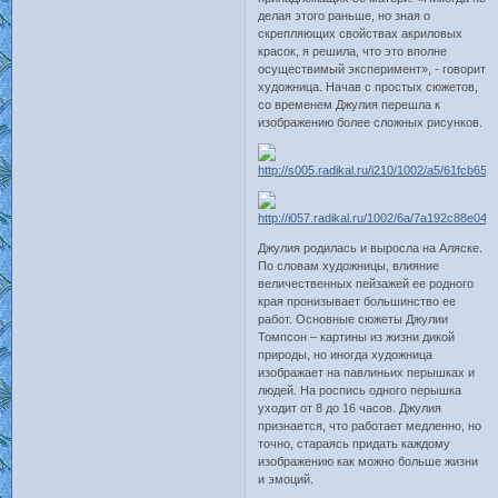
делая этого раньше, но зная о
скрепляющих свойствах акриловых
красок, я решила, что это вполне
осуществимый эксперимент», - говорит
художница. Начав с простых сюжетов,
со временем Джулия перешла к
изображению более сложных рисунков.
Джулия родилась и выросла на Аляске.
По словам художницы, влияние
величественных пейзажей ее родного
края пронизывает большинство ее
работ. Основные сюжеты Джулии
Томпсон – картины из жизни дикой
природы, но иногда художница
изображает на павлиньих перышках и
людей. На роспись одного перышка
уходит от 8 до 16 часов. Джулия
признается, что работает медленно, но
точно, стараясь придать каждому
изображению как можно больше жизни
и эмоций.