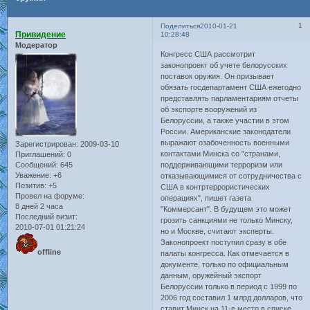
1
Поделиться
2010-01-21
Привидение
10:28:48
Модератор
Конгресс США рассмотрит
законопроект об учете белорусских
поставок оружия. Он призывает
обязать госдепартамент США ежегодно
представлять парламентариям отчеты
об экспорте вооружений из
Белоруссии, а также участии в этом
России. Американские законодатели
выражают озабоченность военными
Зарегистрирован
: 2009-03-10
контактами Минска со "странами,
Приглашений:
0
Сообщений:
645
поддерживающими терроризм или
Уважение:
+6
отказывающимися от сотрудничества с
Позитив:
+5
США в контртеррористических
Провел на форуме:
операциях", пишет газета
8 дней 2 часа
"Коммерсант". В будущем это может
Последний визит:
грозить санкциями не только Минску,
2010-07-01 01:21:24
но и Москве, считают эксперты.
Законопроект поступил сразу в обе
offline
палаты конгресса. Как отмечается в
документе, только по официальным
данным, оружейный экспорт
Белоруссии только в период с 1999 по
2006 год составил 1 млрд долларов, что
ставит Минск на 11-е место в списке