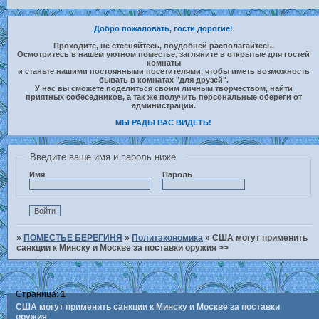
Добро пожаловать, гости дорогие!
Проходите, не стесняйтесь, поудобней располагайтесь.
Осмотритесь в нашем уютном поместье, загляните в открытые для гостей
комнаты
и станьте нашими постоянными посетителями, чтобы иметь возможность
бывать в комнатах "для друзей".
У нас вы сможете поделиться своим личным творчеством, найти
приятных собеседников, а так же получить персональные обереги от
администрации.
МЫ РАДЫ ВАС ВИДЕТЬ!
Введите ваше имя и пароль ниже
Имя
Пароль
»
ПОМЕСТЬЕ БЕРЕГИНЯ
»
Политэкономика
»
США могут применить
санкции к Минску и Москве за поставки оружия >>
Страница:
1
США могут применить санкции к Минску и Москве за поставки
оружия