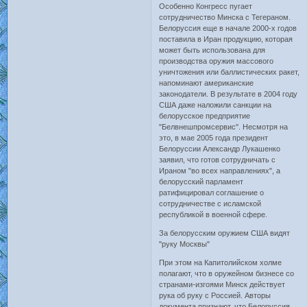
Особенно Конгресс пугает
сотрудничество Минска с Тегераном.
Белоруссия еще в начале 2000-х годов
поставила в Иран продукцию, которая
может быть использована для
производства оружия массового
уничтожения или баллистических ракет,
напоминают американские
законодатели. В результате в 2004 году
США даже наложили санкции на
белорусское предприятие
"Белвнешпромсервис". Несмотря на
это, в мае 2005 года президент
Белоруссии Александр Лукашенко
заявил, что готов сотрудничать с
Ираном "во всех направлениях", а
белорусский парламент
ратифицировал соглашение о
сотрудничестве с исламской
республикой в военной сфере.
За белорусским оружием США видят
"руку Москвы"
При этом на Капитолийском холме
полагают, что в оружейном бизнесе со
странами-изгоями Минск действует
рука об руку с Россией. Авторы
документа признают, что Белоруссия