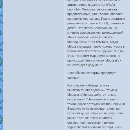
Авторы законопроекта, ссылаясь на
авторитетное издание Jane`s Air-
Launched Weapons, высказывают
предположение, что Россия, опасаясь
напрямую поставлять Ирану зенитные
ракетные комплексы С-300, пыталась
делать это через Белоруссию. По
мнению американских законодателей,
Минск вообще часто является
посредником в тех случаях, когда
Москва отрицает свою причастность к
каким-либо поставкам оружия. "Но на
этом торговом маршруте ничего не
происходит без согласия Москвы", -
констатирует документ.
Российские эксперты предвидят
санкции
Российские наблюдатели не
исключают, что подобный тандем
Москвы и Минска действительно
существует. "Налаженное военно-
техническое сотрудничество России и
Белоруссии не исключает схем, по
которым целесообразно выходить на
рынки третьих стран в рамках
совместных проектов, - заявил
журналистам военный эксперт, член