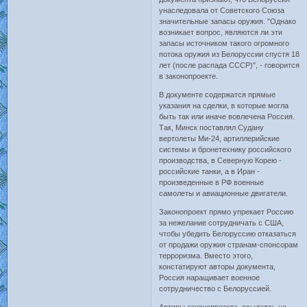
унаследовала от Советского Союза
значительные запасы оружия. "Однако
возникает вопрос, являются ли эти
запасы источником такого огромного
потока оружия из Белоруссии спустя 18
лет (после распада СССР)", - говорится
в законопроекте.
В документе содержатся прямые
указания на сделки, в которые могла
быть так или иначе вовлечена Россия.
Так, Минск поставлял Судану
вертолеты Ми-24, артиллерийские
системы и бронетехнику российского
производства, в Северную Корею -
российские танки, а в Иран -
произведенные в РФ военные
самолеты и авиационные двигатели.
Законопроект прямо упрекает Россию
за нежелание сотрудничать с США,
чтобы убедить Белоруссию отказаться
от продажи оружия странам-спонсорам
терроризма. Вместо этого,
констатируют авторы документа,
Россия наращивает военное
сотрудничество с Белоруссией.