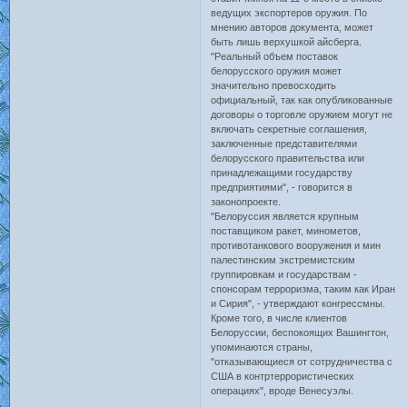
ведущих экспортеров оружия. По
мнению авторов документа, может
быть лишь верхушкой айсберга.
"Реальный объем поставок
белорусского оружия может
значительно превосходить
официальный, так как опубликованные
договоры о торговле оружием могут не
включать секретные соглашения,
заключенные представителями
белорусского правительства или
принадлежащими государству
предприятиями", - говорится в
законопроекте.
"Белоруссия является крупным
поставщиком ракет, минометов,
противотанкового вооружения и мин
палестинским экстремистским
группировкам и государствам -
спонсорам терроризма, таким как Иран
и Сирия", - утверждают конгрессмны.
Кроме того, в числе клиентов
Белоруссии, беспокоящих Вашингтон,
упоминаются страны,
"отказывающиеся от сотрудничества с
США в контртеррористических
операциях", вроде Венесуэлы.