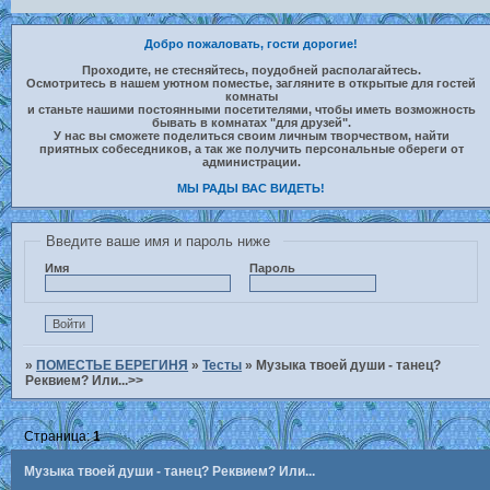
Добро пожаловать, гости дорогие!
Проходите, не стесняйтесь, поудобней располагайтесь.
Осмотритесь в нашем уютном поместье, загляните в открытые для гостей
комнаты
и станьте нашими постоянными посетителями, чтобы иметь возможность
бывать в комнатах "для друзей".
У нас вы сможете поделиться своим личным творчеством, найти
приятных собеседников, а так же получить персональные обереги от
администрации.
МЫ РАДЫ ВАС ВИДЕТЬ!
Введите ваше имя и пароль ниже
Имя
Пароль
»
ПОМЕСТЬЕ БЕРЕГИНЯ
»
Тесты
»
Музыка твоей души - танец?
Реквием? Или...>>
Страница:
1
Музыка твоей души - танец? Реквием? Или...