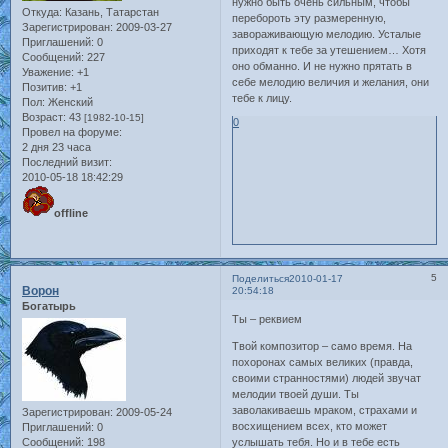
нужно быть очень сильным, чтобы
Откуда:
Казань, Татарстан
перебороть эту размеренную,
Зарегистрирован
: 2009-03-27
завораживающую мелодию. Усталые
Приглашений:
0
приходят к тебе за утешением… Хотя
Сообщений:
227
оно обманно. И не нужно прятать в
Уважение:
+1
себе мелодию величия и желания, они
Позитив:
+1
тебе к лицу.
Пол:
Женский
Возраст:
43
[1982-10-15]
0
Провел на форуме:
2 дня 23 часа
Последний визит:
2010-05-18 18:42:29
offline
5
Поделиться
2010-01-17
Ворон
20:54:18
Богатырь
Ты – реквием
Твой композитор – само время. На
похоронах самых великих (правда,
своими странностями) людей звучат
мелодии твоей души. Ты
заволакиваешь мраком, страхами и
Зарегистрирован
: 2009-05-24
восхищением всех, кто может
Приглашений:
0
Сообщений:
198
услышать тебя. Но и в тебе есть