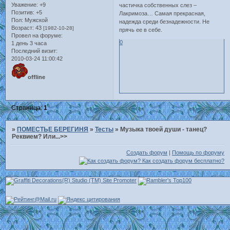
Уважение:
+9
частичка собственных слез –
Позитив:
+5
Лакримоза… Самая прекрасная,
Пол:
Мужской
надежда среди безнадежности. Не
Возраст:
43
[1982-10-28]
прячь ее в себе.
Провел на форуме:
0
1 день 3 часа
Последний визит:
2010-03-24 11:00:42
offline
Страница:
1
»
ПОМЕСТЬЕ БЕРЕГИНЯ
»
Тесты
»
Музыка твоей души - танец?
Реквием? Или...>>
Создать форум
|
Помощь по форуму