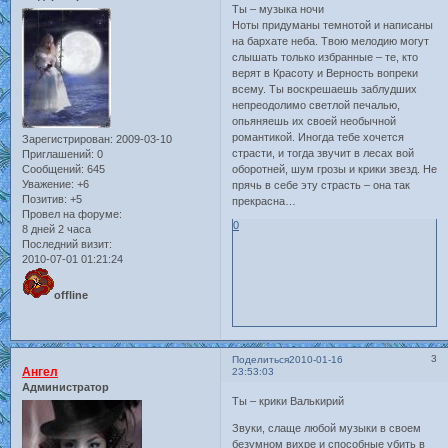
Ты – музыка ночи
Ноты придуманы темнотой и написаны
на бархате неба. Твою мелодию могут
слышать только избранные – те, кто
верят в Красоту и Верность вопреки
всему. Ты воскрешаешь заблудших
непреодолимо светлой печалью,
опьяняешь их своей необычной
романтикой. Иногда тебе хочется
Зарегистрирован
: 2009-03-10
страсти, и тогда звучит в лесах вой
Приглашений:
0
Сообщений:
645
оборотней, шум грозы и крики звезд. Не
Уважение:
+6
прячь в себе эту страсть – она так
Позитив:
+5
прекрасна…
Провел на форуме:
0
8 дней 2 часа
Последний визит:
2010-07-01 01:21:24
offline
3
Поделиться
2010-01-16
Ангел
23:53:03
Администратор
Ты – крики Валькирий
Звуки, слаще любой музыки в своем
безумном вихре и способные убить в