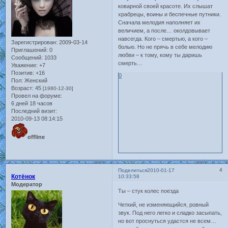
коварной своей красоте. Их слышат
храбрецы, воины и беспечные путники.
Сначала мелодия наполняет их
величием, а после… околдовывает
навсегда. Кого – смертью, а кого –
Зарегистрирован
: 2009-03-14
болью. Но не прячь в себе мелодию
Приглашений:
0
любви – к тому, кому ты даришь
Сообщений:
1033
смерть…
Уважение:
+7
Позитив:
+16
0
Пол:
Женский
Возраст:
45
[1980-12-30]
Провел на форуме:
6 дней 18 часов
Последний визит:
2010-09-13 08:14:15
offline
4
Поделиться
2010-01-17
Котёнок
10:33:58
Модератор
Ты – стук колес поезда
Четкий, не изменяющийся, ровный
звук. Под него легко и сладко засыпать,
но вот проснуться удастся не всем…