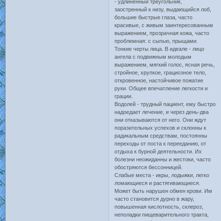
- удлиненный треугольник,
заостренный к низу, выдающийся лоб,
большие быстрые глаза, часто
красивые, с живым заинтересованным
выражением, прозрачная кожа, часто
проблемная: с сыпью, прыщами.
Тонкие черты лица. В идеале - лицо
ангела с подвижным молодым
выражением, мягкий голос, ясная речь,
стройное, хрупкое, грациозное тело,
откровенное, настойчивое пожатие
руки. Общее впечатление легкости и
грации.
Водолей - трудный пациент, ему быстро
надоедает лечение, и через день-два
они отказываются от него. Они ждут
поразительных успехов и склонны к
радикальным средствам, постоянны
переходы от поста к перееданию, от
отдыха к бурной деятельности. Их
болезни неожиданны и жестоки, часто
обостряются бессонницей.
Слабые места - икры, лодыжки, легко
ломающиеся и растягивающиеся.
Может быть нарушен обмен крови. Им
часто становится дурно в жару,
повышенная кислотность, склероз,
неполадки пищеварительного тракта,