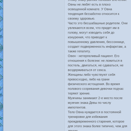
Овны не любят есть в плохо
освещенной комнате. У Овна
тенденция беззаботно относится к
своему здоровью.
Часто это бесшабашные родители. Они
увлекаются всем, что придет им в
голову, могут изводить себя до
изнурения, что приводит к
повышенному давлению, бессоннице,
создает подверженность инфарктам, а
также гепатиту.
Овен - нетерпеливый пациент. Его
отношения к болезни: не ложиться в
постель, двигаться, не сдаваться, не
воздерживаться от секса.
Женщины либо чувствуют себя
превосходно, либо на грани
физического истощения. Во время
полового созревания девочки подчас
теряют зрение.
Мужчины занимают 2-е место после
мужчин знака Девы по числу
импотентов.
Тело Овна нуждается в постоянной
тренировке для избежания
преждевременного старения, которое
для этого знака более типично, чем для
других.