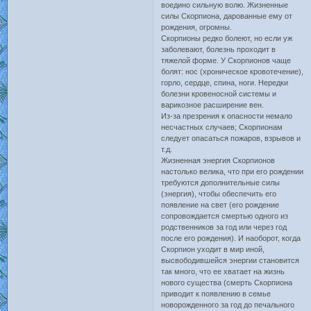
воедино сильную волю. Жизненные
силы Скорпиона, дарованные ему от
рождения, огромны.
Скорпионы редко болеют, но если уж
заболевают, болезнь проходит в
тяжелой форме. У Скорпионов чаще
болят: нос (хроническое кровотечение),
горло, сердце, спина, ноги. Нередки
болезни кровеносной системы и
варикозное расширение вен.
Из-за презрения к опасности немало
несчастных случаев; Скорпионам
следует опасаться пожаров, взрывов и
т.д.
Жизненная энергия Скорпионов
настолько велика, что при его рождении
требуются дополнительные силы
(энергия), чтобы обеспечить его
появление на свет (его рождение
сопровождается смертью одного из
родственников за год или через год
после его рождения). И наоборот, когда
Скорпион уходит в мир иной,
высвободившейся энергии становится
так много, что ее хватает на жизнь
нового существа (смерть Скорпиона
приводит к появлению в семье
новорожденного за год до печального