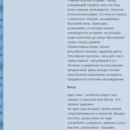
Главная опасность Девы - запор,
угрожающий отравить всю систему,
если слишком затягивается. Опухоли
относительно редки, что нельзя сказать
о кишечных спазмах, вызываемых
беспокойством, тревогами,
волнениями, от которых можно
освободиться на время, но которые
редко излечимы до конца. Воспаление
тонких кишок, уремия.
Превентивные меры: легкое
регулярное питание, здоровая диета.
Регулярные прогулки, часы для сна и
самое важное - регулярный стул.
Лечение и умеренное использование
предписаний. Девы иногда считают
свои болезни наказанием за радость
предаваться плотским наслаждениям.
Весы
Цвет кожи - особенно вокруг глаз -
говорит о самочувствии Весов. Это
зеркало здоровья.
Ни один знак не имеет более низкой
сопротивляемости к алкоголю. Вредны
кислоты, цитрусовые, их надо
употреблять умеренно, заменить уксус
маслом, цитрусовые - грушами,