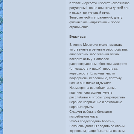
в тепле и сухости, избегать сквозняков,
регулярный, но не слишком долгий сон
и отдых, регулярный стул.
Телец не любит упражнений, диету,
физические напряжения и любое
ограничение.
Близнецы
Влияние Меркурия может вызвать
умственные и речевые расстройства,
апоплексию, заболевания легких,
плеврит, астму. Наиболее
распространенные болезни: аллергия
(от лекарств и пищи), простуда,
нервозность. Близнецы часто
подвержены бессоннице, поэтому
ночью они плохо отдыхают.
Несмотря на все объективные
причины, они должны уметь
расслабиться, чтобы предотвратить
нервное напряжение и возможные
нервные срывы.
Следует избегать большого
потребления мяса.
Чтобы предупредить болезни,
Близнецы должны следить за своим
здоровьем, чаще бывать на свежем