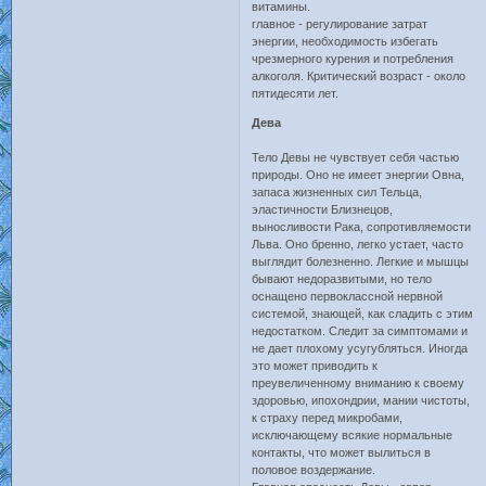
витамины.
главное - регулирование затрат
энергии, необходимость избегать
чрезмерного курения и потребления
алкоголя. Критический возраст - около
пятидесяти лет.
Дева
Тело Девы не чувствует себя частью
природы. Оно не имеет энергии Овна,
запаса жизненных сил Тельца,
эластичности Близнецов,
выносливости Рака, сопротивляемости
Льва. Оно бренно, легко устает, часто
выглядит болезненно. Легкие и мышцы
бывают недоразвитыми, но тело
оснащено первоклассной нервной
системой, знающей, как сладить с этим
недостатком. Следит за симптомами и
не дает плохому усугубляться. Иногда
это может приводить к
преувеличенному вниманию к своему
здоровью, ипохондрии, мании чистоты,
к страху перед микробами,
исключающему всякие нормальные
контакты, что может вылиться в
половое воздержание.