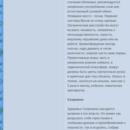
спелыми яблоками, рекомендуется
умеренное употребление соли или
естественный солевой обмен.
Уязвимое место - почки. Нервная
система Весов не очень крепкая.
Органические расстройства могут
вызвать ненависть, неприязнь к
непосредственности, серости,
мерзкому окружению дома или на
работе. Кровообращение иногда
плохое, надо держать в тепле
конечности, энергия часто ниже нормы.
Превентивные меры: жить в
умеренном ровном климате, в
гармонической атмосфере, вокруг
должны быть цветы (желательно розы)
и приятные для глаз объекты. Играть в
теннис, кататься на коньках, массаж 1-
2 раза в месяц, избегать химических
препаратов.
Скорпион
Здоровье Скорпиона находится
целиком в его власти. Он может как
разрушить себя горестными и
злобными думами и пренебрежением к
опасности, так и исцелить, собрав