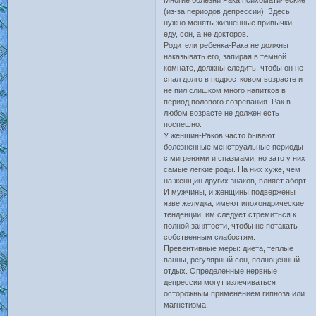
Многие болезни Рака психоматические
(из-за периодов депрессии). Здесь
нужно менять жизненные привычки,
еду, сон, а не докторов.
Родители ребенка-Рака не должны
наказывать его, запирая в темной
комнате, должны следить, чтобы он не
спал долго в подростковом возрасте и
не пил слишком много напитков в
период полового созревания. Рак в
любом возрасте не должен есть
поспешно.
У женщин-Раков часто бывают
болезненные менструальные периоды
с мигренями и спазмами, но зато у них
самые легкие роды. На них хуже, чем
на женщин других знаков, влияет аборт.
И мужчины, и женщины подвержены
язве желудка, имеют ипохондрические
тенденции: им следует стремиться к
полной занятости, чтобы не потакать
собственным слабостям.
Превентивные меры: диета, теплые
ванны, регулярный сон, полноценный
отдых. Определенные нервные
депрессии могут излечиваться
осторожным применением гипноза или
магнетизма.