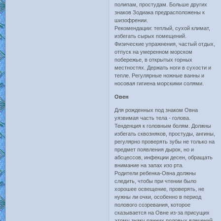
полипам, простудам. Больше других
знаков Зодиака предрасположены к
шизофрении.
Рекомендации: теплый, сухой климат,
избегать сырых помещений.
Физические упражнения, частый отдых,
отпуск на умеренном морском
побережье, в открытых горных
местностях. Держать ноги в сухости и
тепле. Регулярные ножные ванны и
носовая гигиена морскими солями.
Овен
Для рожденных под знаком Овна
уязвимая часть тела - голова.
Тенденция к головным болям. Должны
избегать сквозняков, простуды, ангины,
регулярно проверять зубы не только на
предмет появления дырок, но и
абсцессов, инфекции десен, обращать
внимание на запах изо рта.
Родители ребенка-Овна должны
следить, чтобы при чтении было
хорошее освещение, проверять, не
нужны ли очки, особенно в период
полового созревания, которое
сказывается на Овне из-за присущих
этому знаку ранних половых влечений.