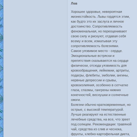
Лев
Хорошее здоровье, невероятная
жизнестойкость. Львы гордятся этим,
как будто это их заслуга и личное
достоинство. Сопротивляемость
феноменальная, но переоценивают
свою силу и рискуют, отдавая себя
всему и всем, изматывая эту
сопротивляемость болезнями.
Самое уязвимое место - сердце.
Эмоциональные встряски и
препятствия сказываются на сердце
физически, отсюда уязвимость для
кровообращения, лейкемии, артриты,
подагры, флебиты, эмболии, ангины,
нервные депрессии и срывы,
кровоизлияния, особенно в сетчатке
глаза, спазмы, гангрены нижних
конечностей, веснушки и солнечные
ожоги.
Болезни обычно кратковременные, но
острые, с высокой температурой.
Лучше реагируют на естественные
лечебные средства, на все, что зреет
под солнцем. Рекомендации: травяной
чай, средства из слив и чеснока,
фрукты, хлебно-картофельная диета,