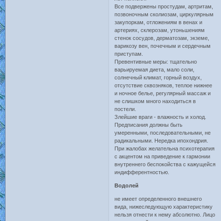
Все подвержены простудам, артритам,
позвоночным сколиозам, циркулярным
закупоркам, отложениям в венах и
артериях, склерозам, утоньшениям
стенок сосудов, дерматозам, экземе,
варикозу вен, почечным и сердечным
приступам.
Превентивные меры: тщательно
варьируемая диета, мало соли,
солнечный климат, горный воздух,
отсутствие сквозняков, теплое нижнее
и ночное белье, регулярный массаж и
не слишком много находиться в
постели.
Злейшие враги - влажность и холод.
Предписания должны быть
умеренными, последовательными, не
радикальными. Нередка ипохондрия.
При жалобах желательна психотерапия
с акцентом на приведение к гармонии
внутреннего беспокойства с кажущейся
индифферентностью.
Водолей
не имеет определенного внешнего
вида, нижеследующую характеристику
нельзя отнести к нему абсолютно. Лицо