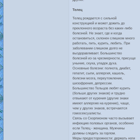
Телец
Телец рождается с сильной
конструкцией и может дожить до
преклонного возраста без каких-либо
болезней. Не знает, где и когда
остановиться, склонен слишком много
работать, пить, курить, любить. При
заболевании слишком долго не
выздоравливает. Большинство
болезней из-за чрезмерности, присуще
уныние, скука, упадок духа.
Основные болезни: полнота, диабет,
гепатит, сыпи, аллергия, кашель,
болезни мозга, переутомление,
шизофрения, депрессии.
Большинство Тельцов любят курить
(больше других знаков) и трудно
отвыкают от курения (другие знаки
имеют аллергию на курение), чаще,
чем у других знаков, встречаются
гомосексуалисты.
Связь со Скорпионом часто вызывает
инфекцию половых органов, особенно
если Телец - женщина. Мужчины
должны следить за горлом.
Меры предосторожности: держать ноги