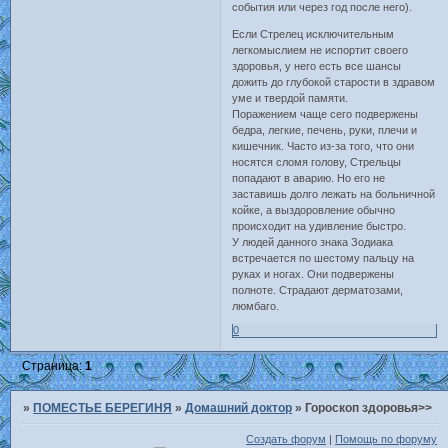
события или через год после него).
Если Стрелец исключительным
легкомыслием не испортит своего
здоровья, у него есть все шансы
дожить до глубокой старости в здравом
уме и твердой памяти.
Поражением чаще сего подвержены
бедра, легкие, печень, руки, плечи и
кишечник. Часто из-за того, что они
носятся сломя голову, Стрельцы
попадают в аварию. Но его не
заставишь долго лежать на больничной
койке, а выздоровление обычно
происходит на удивление быстро.
У людей данного знака Зодиака
встречается по шестому пальцу на
руках и ногах. Они подвержены
полноте. Страдают дерматозами,
люмбаго.
0
Страница:
1
»
ПОМЕСТЬЕ БЕРЕГИНЯ
»
Домашний доктор
»
Гороскоп здоровья>>
Создать форум
|
Помощь по форуму