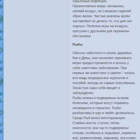
серьезные инфекции.
Превентивные меры: витамины,
свежий воздух, не слишком сидячий
образ жизни. Частые анализы крови
заставляют их делать то, что для них
хорошо. Полезны игры на воздухе,
прогулки с друзьями для перемены
обстановки.
Рыбы
Обычно заботятся о своем здоровье.
Как и Девы, они начинают принимать
меры предосторожности и искать у
себя симптомы заболевания. При
первых же известиях о гриппе - читать
все виды медицинских журналов и
пособий, иногда не самые популярные.
Зачастую сами себя вводят в
заблуждение.
Рыбы нежны и подвержены всяким
болезням, которые могут поражать
неожиданно и серьезно. Рыбы
разборчивы в еде и любят деликатесы.
Среди Рыб много вегетарианцев.
Слабые места: ступни, пятки,
конечности, они часто подвержены
отекам, особенно в лодыжках, варикозу
вен, ревматизмам, нарывам, опухолям,