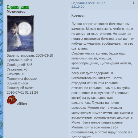
1
Поделиться
2010-01-15
Привидение
22:19:20
Модератор
Козерог
Лучше сопротивляется болезни, чем
кажется. Может пережить любого, если
не допустит окостенения. Не замечает
первых признаков болезни, а когда что-
нибудь случается, воображает, что это
фатально.
Слабые места: колени, бедра над
Зарегистрирован
: 2009-03-10
коленями, кости, мышцы,
Приглашений:
0
кровообращение, щитовидная железа,
Сообщений:
645
кожа.
Уважение:
+6
Кожу следует содержать в
Позитив:
+5
исключительной чистоте. Часто
Провел на форуме:
страдают от избытка кальция:
8 дней 2 часа
Последний визит:
отложение кальция - камень на зубах,
2010-07-01 01:21:24
рост шишек и выпуклостей (лишние
кости) на руках, запястьях,
щиколотках. Глухота на почве
offline
склероза. Многие едят слишком
монотонную пищу - нужны витамины и
восполнение гормонального дефицита.
Может быть вялое пищеварение.
Многие почти всю жизнь себя
ограничивают, а потом вдруг после 60
лет полнеют.