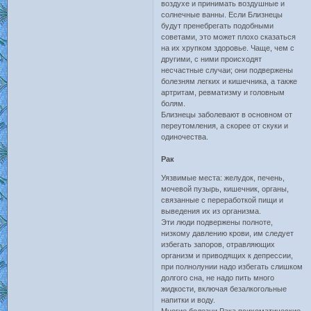
воздухе и принимать воздушные и
солнечные ванны. Если Близнецы
будут пренебрегать подобными
советами, это может плохо сказаться
на их хрупком здоровье. Чаще, чем с
другими, с ними происходят
несчастные случаи; они подвержены
болезням легких и кишечника, а также
артритам, ревматизму и головным
болям.
Близнецы заболевают в основном от
переутомления, а скорее от скуки и
одиночества.
Рак
Уязвимые места: желудок, печень,
мочевой пузырь, кишечник, органы,
связанные с переработкой пищи и
выведения их из организма.
Эти люди подвержены полноте,
низкому давлению крови, им следует
избегать запоров, отравляющих
организм и приводящих к депрессии,
при полнолунии надо избегать слишком
долгого сна, не надо пить много
жидкости, включая безалкогольные
напитки и воду.