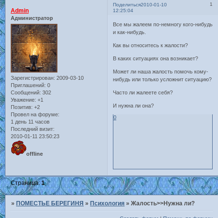
1
Поделиться
2010-01-10
Admin
12:25:04
Администратор
Все мы жалеем по-немногу кого-нибудь
и как-нибудь.
Как вы относитесь к жалости?
В каких ситуациях она возникает?
Может ли наша жалость помочь кому-
Зарегистрирован
: 2009-03-10
нибудь или только усложнит ситуацию?
Приглашений:
0
Сообщений:
302
Часто ли жалеете себя?
Уважение:
+1
И нужна ли она?
Позитив:
+2
Провел на форуме:
0
1 день 11 часов
Последний визит:
2010-01-11 23:50:23
offline
Страница:
1
»
ПОМЕСТЬЕ БЕРЕГИНЯ
»
Психология
»
Жалость>>Нужна ли?