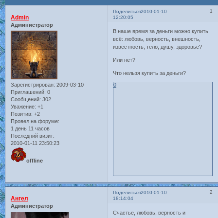
1
Поделиться
2010-01-10
Admin
12:20:05
Администратор
В наше время за деньги можно купить
всё: любовь, верность, внешность,
известность, тело, душу, здоровье?
Или нет?
Что нельзя купить за деньги?
Зарегистрирован
: 2009-03-10
0
Приглашений:
0
Сообщений:
302
Уважение:
+1
Позитив:
+2
Провел на форуме:
1 день 11 часов
Последний визит:
2010-01-11 23:50:23
offline
2
Поделиться
2010-01-10
Ангел
18:14:04
Администратор
Счастье, любовь, верность и