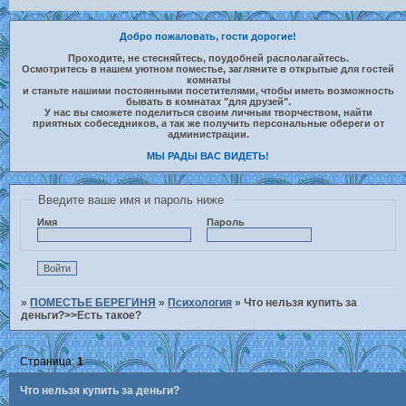
Добро пожаловать, гости дорогие!
Проходите, не стесняйтесь, поудобней располагайтесь.
Осмотритесь в нашем уютном поместье, загляните в открытые для гостей
комнаты
и станьте нашими постоянными посетителями, чтобы иметь возможность
бывать в комнатах "для друзей".
У нас вы сможете поделиться своим личным творчеством, найти
приятных собеседников, а так же получить персональные обереги от
администрации.
МЫ РАДЫ ВАС ВИДЕТЬ!
Введите ваше имя и пароль ниже
Имя
Пароль
»
ПОМЕСТЬЕ БЕРЕГИНЯ
»
Психология
»
Что нельзя купить за
деньги?>>Есть такое?
Страница:
1
Что нельзя купить за деньги?