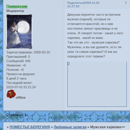
1
Поделиться
2009-12-20
Привидение
21:27:02
Модератор
Девушки вероятно часто встречали
мужчин (парней), которые не
отличаются красотой, но к ним
постоянно липнут красавицы и не
очень. И говорят потом - какая у него
харизма.. какой он ммм..
Так что же это - мужская харизма?
Мужчины, а вы как думаете, есть ли
увас та самая харизма? И как вы
Зарегистрирован
: 2009-03-10
определите этот термин?
Приглашений:
0
Сообщений:
645
0
Уважение:
+6
Позитив:
+5
Провел на форуме:
8 дней 2 часа
Последний визит:
2010-07-01 01:21:24
offline
Страница:
1
»
ПОМЕСТЬЕ БЕРЕГИНЯ
»
Любовные записки
»
Мужская харизма>>