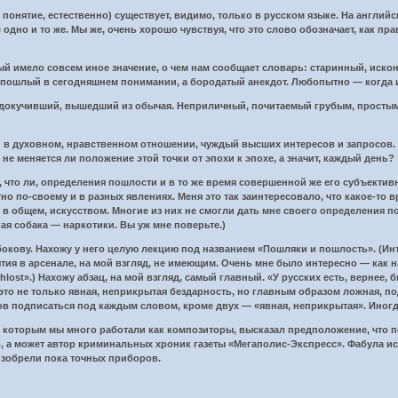
 понятие, естественно) существует, видимо, только в русском языке. На английс
м не одно и то же. Мы же, очень хорошо чувствуя, что это слово обозначает, как
 имело совсем иное значение, о чем нам сообщает словарь: старинный, исконны
 пошлый в сегодняшнем понимании, а бородатый анекдот. Любопытно — когда и
адокучивший, вышедший из обычая. Неприличный, почитаемый грубым, простым
 в духовном, нравственном отношении, чуждый высших интересов и запросов. В
И не меняется ли положение этой точки от эпохи к эпохе, а значит, каждый день?
что ли, определения пошлости и в то же время совершенной же его субъективно
но по-своему и в разных явлениях. Меня это так заинтересовало, что какое-то
 в общем, искусством. Многие из них не смогли дать мне своего определения 
ая собака — наркотики. Вы уж мне поверьте.)
кову. Нахожу у него целую лекцию под названием «Пошляки и пошлость». (Интер
ятия в арсенале, на мой взгляд, не имеющим. Очень мне было интересно — как н
shlost».) Нахожу абзац, на мой взгляд, самый главный. «У русских есть, верне
то не только явная, неприкрытая бездарность, но главным образом ложная, по
ов подписаться под каждым словом, кроме двух — «явная, неприкрытая». Иногд
 которым мы много работали как композиторы, высказал предположение, что 
, а может автор криминальных хроник газеты «Мегаполис-Экспресс». Фабула ис
 изобрели пока точных приборов.