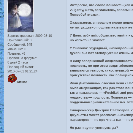
Интересно, что слово пошлость (как и
vulgarity, а это, согласитесь, совсе
Попробуйте сами.
Оказывается, в прошлом слово пошлый
не так уж давно пошлым называли не
У Даля: избитый, общеизвестный и н
Зарегистрирован
: 2009-03-10
Приглашений:
0
но чего-то не хватает.
Сообщений:
645
У Ушакова: заурядный, низкопробный
Уважение:
+6
духовно, а вот отсюда уже не очень. 
Позитив:
+5
Провел на форуме:
В силу совершенной общепонятности, 
8 дней 2 часа
пошлость, но при этом видит абсолют
Последний визит:
занимаются театром, кино, музыкой —
2010-07-01 01:21:24
присутствие пошлости, как полицейск
offline
Иван Дыховичный отослал меня к Набо
была американцам, как раз этого пон
так и называлась — «Poshliaki and po
мещанства — пошлость. Пошлость — э
поддельная привлекательность». Гот
Кинорежиссер Дмитрий Светозаров, с
Джульетты может рассказать Шекспир
параметров — не про что, а как — не
Но разницу почувствуем, да?