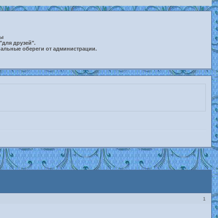
ты
"для друзей".
нальные обереги от администрации.
1