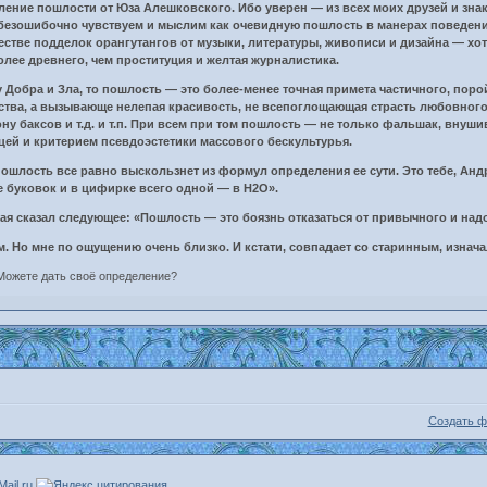
ение пошлости от Юза Алешковского. Ибо уверен — из всех моих друзей и знако
ы безошибочно чувствуем и мыслим как очевидную пошлость в манерах поведен
естве подделок орангутангов от музыки, литературы, живописи и дизайна — хоть
лее древнего, чем проституция и желтая журналистика.
 Добра и Зла, то пошлость — это более-менее точная примета частичного, пор
нства, а вызывающе нелепая красивость, не всепоглощающая страсть любовного
ону баксов и т.д. и т.п. При всем при том пошлость — не только фальшак, внуш
ей и критерием псевдоэстетики массового бескультурья.
ошлость все равно выскользнет из формул определения ее сути. Это тебе, Анд
е буковок и в цифирке всего одной — в Н2О».
ая сказал следующее: «Пошлость — это боязнь отказаться от привычного и над
м. Но мне по ощущению очень близко. И кстати, совпадает со старинным, изнач
Можете дать своё определение?
Создать 