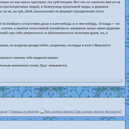
мых он как никто чувствует эту субстанцию. Вот что он написал мне из-за
ия претенциозных людей, в безвкусице крикливой моды, в дешевке
 ты ее, на хуй, убей, выскользает из формул определения этого
ой полнейшего отсутствия души в ком-нибудь и в чем-нибудь. Отсюда — не
 соития, а занятие похотливой нелюбовью, внимание мазил авангардизма-
ивший сам себе уверенность в обеспеченности золотцем души, но, к
рюша, не водичка дождя небес, родничка, колодца и всего Мирового
оевшего самому тебе видения мира».
альным значением слова. Круг замыкается.
форум
|
Помощь по форуму