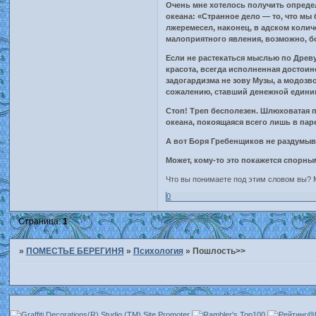
Очень мне хотелось получить определ
океана: «Странное дело — то, что м
лжеремесел, наконец, в адском колич
малоприятного явления, возможно, бо
Если не растекаться мыслью по Древу
красота, всегда исполненная достои
задогардизма не зову Музы, а модозв
сожалению, ставший денежной единиц
Стоп! Треп бесполезен. Шлюховатая п
океана, покоящаяся всего лишь в пар
А вот Боря Гребенщиков не раздумыв
Может, кому-то это покажется спорны
Что вы понимаете под этим словом вы? 
0
Страница:
1
»
ПОМЕСТЬЕ БЕРЕГИНЯ
»
Психология
»
Пошлость>>