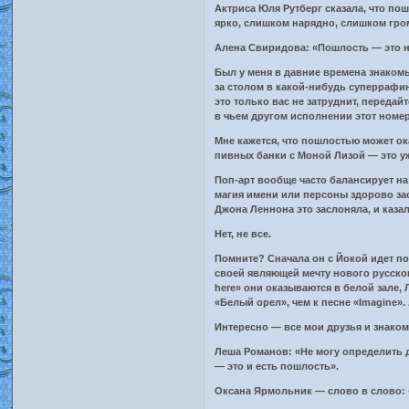
Актриса Юля Рутберг сказала, что по
ярко, слишком нарядно, слишком гром
Алена Свиридова: «Пошлость — это н
Был у меня в давние времена знакомы
за столом в какой-нибудь суперрафин
это только вас не затруднит, передай
в чьем другом исполнении этот номе
Мне кажется, что пошлостью может ок
пивных банки с Моной Лизой — это уж
Поп-арт вообще часто балансирует на
магия имени или персоны здорово за
Джона Леннона это заслоняла, и казал
Нет, не все.
Помните? Сначала он с Йокой идет по
своей являющей мечту нового русског
here» они оказываются в белой зале,
«Белый орел», чем к песне «Imagine».
Интересно — все мои друзья и знаком
Леша Романов: «Не могу определить д
— это и есть пошлость».
Оксана Ярмольник — слово в слово: 