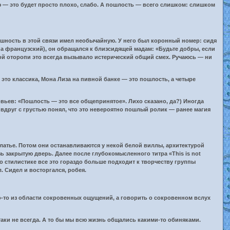
ю — это будет просто плохо, слабо. А пошлость — всего слишком: слишком
ешность в этой связи имел необычайную. У него был коронный номер: сидя
на французский), он обращался к близсидящей мадам: «Будьте добры, если
ндной оторопи это всегда вызывало истерический общий смех. Ручаюсь — ни
это классика, Мона Лиза на пивной банке — это пошлость, а четыре
вьев: «Пошлость — это все общепринятое». Лихо сказано, да?) Иногда
вдруг с грустью понял, что это невероятно пошлый ролик — ранее магия
платье. Потом они останавливаются у некой белой виллы, архитектурой
ь закрытую дверь. Далее после глубокомысленного титра «This is not
по стилистике все это гораздо больше подходит к творчеству группы
. Сидел и восторгался, робея.
то-то из области сокровенных ощущений, а говорить о сокровенном вслух
аки не всегда. А то бы мы всю жизнь общались какими-то обиняками.