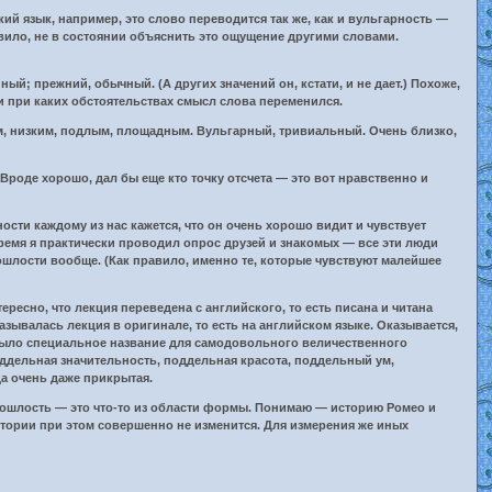
кий язык, например, это слово переводится так же, как и вульгарность —
 правило, не в состоянии объяснить это ощущение другими словами.
й; прежний, обычный. (А других значений он, кстати, и не дает.) Похоже,
 при каких обстоятельствах смысл слова переменился.
, низким, подлым, площадным. Вульгарный, тривиальный. Очень близко,
роде хорошо, дал бы еще кто точку отсчета — это вот нравственно и
сти каждому из нас кажется, что он очень хорошо видит и чувствует
 время я практически проводил опрос друзей и знакомых — все эти люди
пошлости вообще. (Как правило, именно те, которые чувствуют малейшее
есно, что лекция переведена с английского, то есть писана и читана
азывалась лекция в оригинале, то есть на английском языке. Оказывается,
е, было специальное название для самодовольного величественного
ддельная значительность, поддельная красота, поддельный ум,
а очень даже прикрытая.
пошлость — это что-то из области формы. Понимаю — историю Ромео и
тории при этом совершенно не изменится. Для измерения же иных