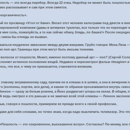
шлость — это всегда перебор. Всегда 22 очка. Недобор не может быть пошлость
ко рассказывает и сам при этом смеется.
еорганичность».
й по прозвищу «Угол от бани». Весил этот человек килограмм под двести и вн
ированной компании (дамы в вечерних туалетах, все только что не переходят 
те мне соль, пожалуйста, а то как сейчас ебану, блядь, по башке!» После секу
р смеха бы отнюдь не вызвал.
азаться неудачное зависание между двумя жанрами. Грубо говоря: Мона Лиза — 
е поп-арт. Границы при этом могут быть весьма тонкими.
 волосок от пошлости. Может, именно поэтому данный арт — поп? (Сергей Соло
слоняет истинное положение вещей. Недавно я пересмотрел фильм «Imagine» и 
ось, что все, к чему он прикасается, становится великим.
 этакому затуманенному саду, причем он в клешах и в шляпе, а она в вечернем 
о (колонны, портик, все дела), и каким-то образом просачиваются внутрь сквоз
 Леннон — сразу за белым роялем, а Йоко раздвигает шторы на окнах. В общем, 
 А ведь смотрел я это раньше и не замечал всей этой клюквы — Леннон заслонял
ые, говоря о пошлости, примеряли ее прежде всего к своей профессии.
аже для себя словами, но точно знаю, когда надо выключить телевизор. Это ч
«Пошлость — это сокровенное, высказанное вслух». Согласны? По-моему, все-т