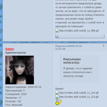
если метеорологи предсказали дождь,
то лучше прихватить с собой из дома
зонтик, но не факт, что он пригодится. И
предсказанная гроза не повод отменять
пикник, она может ведь пройти
стороной, но прихватить с собой тент, в
принципе не помешает
+1
5
Поделиться
2009-10-04
Ангел
13:41:46
Администратор
Вядзьмарка
написал(а):
Я думаю, что к гаданию
нужно относиться как к
прогнозу погоды
Зарегистрирован
: 2009-03-14
Браво!
Приглашений:
0
Сообщений:
1033
Уважение:
+7
Позитив:
+16
Пол:
Женский