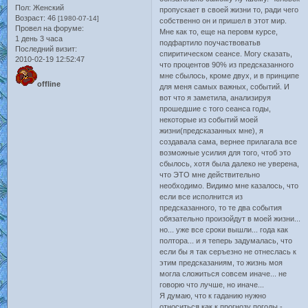
Пол:
Женский
пропускает в своей жизни то, ради чего
Возраст:
46
[1980-07-14]
собственно он и пришел в этот мир.
Провел на форуме:
Мне как то, еще на перовм курсе,
1 день 3 часа
подфартило поучаствоватьв
Последний визит:
спиритическом сеансе. Могу сказать,
2010-02-19 12:52:47
что процентов 90% из предсказанного
мне сбылось, кроме двух, и в принципе
offline
для меня самых важных, событий. И
вот что я заметила, анализируя
прошедшие с того сеанса годы,
некоторые из событий моей
жизни(предсказанных мне), я
создавала сама, вернее прилагала все
возможные усилия для того, чтоб это
сбылось, хотя была далеко не уверена,
что ЭТО мне действительно
необходимо. Видимо мне казалось, что
если все исполнится из
предсказанного, то те два события
обязательно произойдут в моей жизни...
но... уже все сроки вышли... года как
полтора... и я теперь задумалась, что
если бы я так серъезно не отнеслась к
этим предсказаниям, то жизнь моя
могла сложиться совсем иначе... не
говорю что лучше, но иначе...
Я думаю, что к гаданию нужно
относиться как к прогнозу погоды -