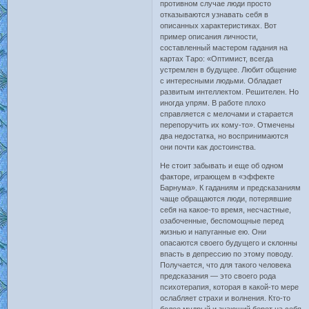
противном случае люди просто
отказываются узнавать себя в
описанных характеристиках. Вот
пример описания личности,
составленный мастером гадания на
картах Таро: «Оптимист, всегда
устремлен в будущее. Любит общение
с интересными людьми. Обладает
развитым интеллектом. Решителен. Но
иногда упрям. В работе плохо
справляется с мелочами и старается
перепоручить их кому-то». Отмечены
два недостатка, но воспринимаются
они почти как достоинства.
Не стоит забывать и еще об одном
факторе, играющем в «эффекте
Барнума». К гаданиям и предсказаниям
чаще обращаются люди, потерявшие
себя на какое-то время, несчастные,
озабоченные, беспомощные перед
жизнью и напуганные ею. Они
опасаются своего будущего и склонны
впасть в депрессию по этому поводу.
Получается, что для такого человека
предсказания — это своего рода
психотерапия, которая в какой-то мере
ослабляет страхи и волнения. Кто-то