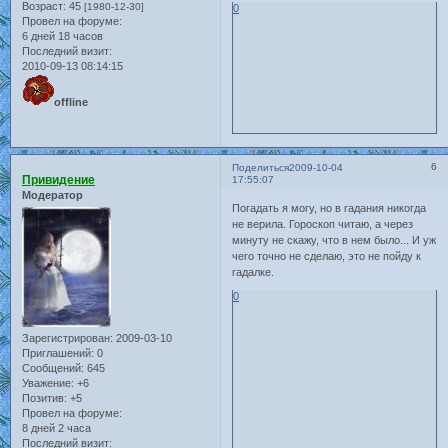
Возраст:
45
[1980-12-30]
0
Провел на форуме:
6 дней 18 часов
Последний визит:
2010-09-13 08:14:15
offline
6
Поделиться
2009-10-04
Привидение
17:55:07
Модератор
Погадать я могу, но в гадания никогда
не верила. Гороскоп читаю, а через
минуту не скажу, что в нем было... И уж
чего точно не сделаю, это не пойду к
гадалке.
0
Зарегистрирован
: 2009-03-10
Приглашений:
0
Сообщений:
645
Уважение:
+6
Позитив:
+5
Провел на форуме:
8 дней 2 часа
Последний визит: