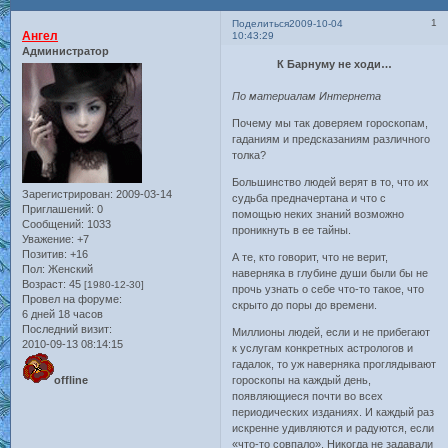
1
Поделиться
2009-10-04
Ангел
10:43:29
Администратор
К Барнуму не ходи…
По материалам Интернета
Почему мы так доверяем гороскопам,
гаданиям и предсказаниям различного
толка?
Большинство людей верят в то, что их
Зарегистрирован
: 2009-03-14
судьба предначертана и что с
Приглашений:
0
помощью неких знаний возможно
Сообщений:
1033
проникнуть в ее тайны.
Уважение:
+7
Позитив:
+16
А те, кто говорит, что не верит,
Пол:
Женский
наверняка в глубине души были бы не
Возраст:
45
[1980-12-30]
прочь узнать о себе что-то такое, что
Провел на форуме:
скрыто до поры до времени.
6 дней 18 часов
Последний визит:
Миллионы людей, если и не прибегают
2010-09-13 08:14:15
к услугам конкретных астрологов и
гадалок, то уж наверняка проглядывают
offline
гороскопы на каждый день,
появляющиеся почти во всех
периодических изданиях. И каждый раз
искренне удивляются и радуются, если
«что-то совпало». Никогда не задавали