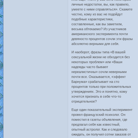
личные недостатки, вы, как правило,
умеете с ними справляться». Скажите
честно, кому из вас не подойдут
подобные характеристики,
составленные, как вы заметили,
весьма обтекаемо? Из участников
американского эксперимента почти
девяносто процентов сочли эти фразы
абсолютно верными для себя.
И наоборот, фразы типа «В вашей
сексуальной жизни не обходится без
некоторых проблем» или «Ваши
надежды часто бывают
нереалистичны» сочли неверными
почти все. Оказывается, «эффект
Барнума» срабатывает на сто
процентов только при положительных
утверждениях. Это и понятно, кому
хочется признать в себе что-то
отрицательное?
Еще один показательный эксперимент
провел французский психолог. Он
поместил в газеты объявления, где
предлагал себя как известный,
опытный астролог. Как и следовало
ожидать, он получил сотни заказов от