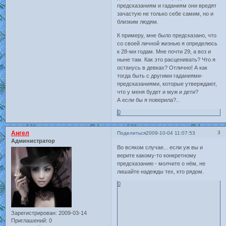
предсказаниям и гаданиям они вредят
зачастую не только себе самим, но и
близким людям.
К примеру, мне было предсказано, что
со своей личной жизнью я определюсь
к 28-ми годам. Мне почти 29, а воз и
ныне там. Как это расценивать? Что я
останусь в девках? Отлично! А как
тогда быть с другими гаданиями-
предсказаниями, которые утверждают,
что у меня будет и муж и дети?
А если бы я поверила?..
0
Ангел
3
Поделиться
2009-10-04 11:07:53
Администратор
Во всяком случае... если уж вы и
верите какому-то конкретному
предсказанию - молчите о нём, не
лишайте надежды тех, кто рядом.
0
Зарегистрирован
: 2009-03-14
Приглашений:
0