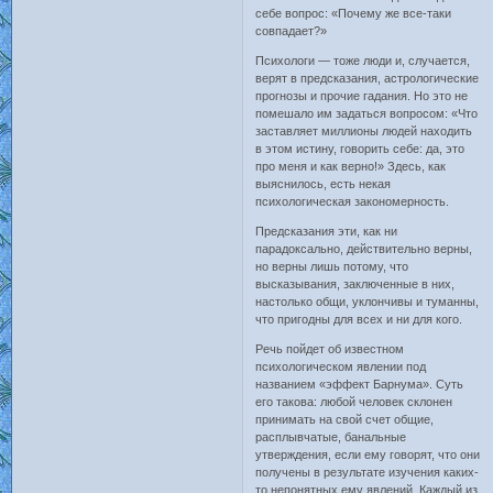
себе вопрос: «Почему же все-таки
совпадает?»
Психологи — тоже люди и, случается,
верят в предсказания, астрологические
прогнозы и прочие гадания. Но это не
помешало им задаться вопросом: «Что
заставляет миллионы людей находить
в этом истину, говорить себе: да, это
про меня и как верно!» Здесь, как
выяснилось, есть некая
психологическая закономерность.
Предсказания эти, как ни
парадоксально, действительно верны,
но верны лишь потому, что
высказывания, заключенные в них,
настолько общи, уклончивы и туманны,
что пригодны для всех и ни для кого.
Речь пойдет об известном
психологическом явлении под
названием «эффект Барнума». Суть
его такова: любой человек склонен
принимать на свой счет общие,
расплывчатые, банальные
утверждения, если ему говорят, что они
получены в результате изучения каких-
то непонятных ему явлений. Каждый из