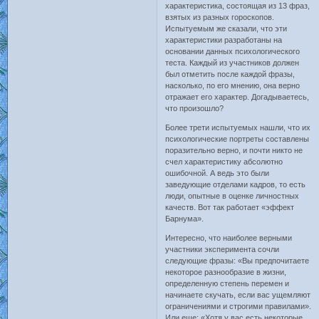
характеристика, состоящая из 13 фраз,
взятых из разных гороскопов.
Испытуемым же сказали, что эти
характеристики разработаны на
основании данных психологического
теста. Каждый из участников должен
был отметить после каждой фразы,
насколько, по его мнению, она верно
отражает его характер. Догадываетесь,
что произошло?
Более трети испытуемых нашли, что их
психологические портреты составлены
поразительно верно, и почти никто не
счел характеристику абсолютно
ошибочной. А ведь это были
заведующие отделами кадров, то есть
люди, опытные в оценке личностных
качеств. Вот так работает «эффект
Барнума».
Интересно, что наиболее верными
участники эксперимента сочли
следующие фразы: «Вы предпочитаете
некоторое разнообразие в жизни,
определенную степень перемен и
начинаете скучать, если вас ущемляют
ограничениями и строгими правилами».
Или еще: «Хотя у вас есть некоторые