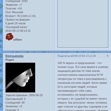
Сообщений:
1033
Уважение:
+7
Позитив:
+16
Пол:
Женский
Возраст:
45
[1980-12-30]
Провел на форуме:
6 дней 18 часов
Последний визит:
2010-09-13 08:14:15
offline
Вядзьмарка
4
Поделиться
2009-10-04 13:11:40
Родич
100 % верить в предсказания - это
полная чушь. Я в свое время в универе
защищала диплом по теме магии,
соответственно перелопатила КУЧУ
литературы по теме и разговаривала с
огромным кол-вом людей. Ангел права.
Есть категория людей, которые
программируют себя сами,
основываясь на предсказаниях,
Зарегистрирован
: 2009-06-25
которые с их судьбой не имеют ничего
Приглашений:
0
Сообщений:
58
общего. Как результат: жизнь человека
Уважение:
+3
идет совсем по другому сценарию и не
Позитив:
0
обязательно самому лучшему. Человек