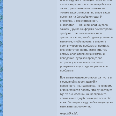
более мудрый и знающий берет на себя
смелость решить все ваши проблемы
за вас, разложить по полочкам не
только вашу личность, но и все ваши
поступки на ближайшие годы. И
спокойно, и ответственность
снимается — «я не виноват, судьба
такая». Другие же формы психотерапии
требуют от человека известной
зрелости и воли; необходимы усилия, и
немалые, чтобы признать и понять
свои внутренние проблемы, нести за
них ответственность, изменить тем
самым свое отношение к жизни и
поведение. Куда как проще: дал
астрологу время и место своего
рождения и жди, когда он решит все
проблемы.
Все вышесказанное относится пусть и
к основной массе гаданий и
пророчеств, но, наверняка, не ко всем.
Очень хочется верить, что существует
где-то в «небесной канцелярии» та
самая книга судеб, знающая все и обо
всех. Без веры в чудо и без надежды на
него жить как-то скучно.
respublika.info