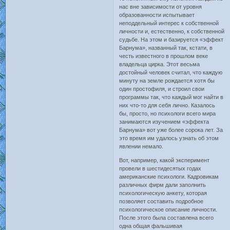
нас вне зависимости от уровня
образованности испытывает
неподдельный интерес к собственной
личности и, естественно, к собственной
судьбе. На этом и базируется «эффект
Барнума», названный так, кстати, в
честь известного в прошлом веке
владельца цирка. Этот весьма
достойный человек считал, что каждую
минуту на земле рождается хотя бы
один простофиля, и строил свои
программы так, что каждый мог найти в
них что-то для себя лично. Казалось
бы, просто, но психологи всего мира
занимаются изучением «эффекта
Барнума» вот уже более сорока лет. За
это время им удалось узнать об этом
явлении немало.
Вот, например, какой эксперимент
провели в шестидесятых годах
американские психологи. Кадровикам
различных фирм дали заполнить
психологическую анкету, которая
позволяет составить подробное
психологическое описание личности.
После этого была составлена всего
одна общая фальшивая