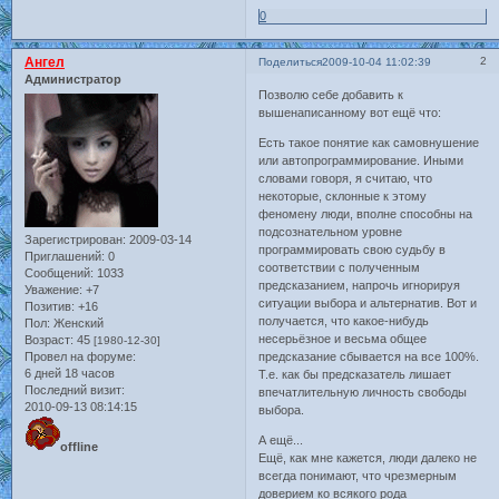
0
Ангел
2
Поделиться
2009-10-04 11:02:39
Администратор
Позволю себе добавить к
вышенаписанному вот ещё что:
Есть такое понятие как самовнушение
или автопрограммирование. Иными
словами говоря, я считаю, что
некоторые, склонные к этому
феномену люди, вполне способны на
подсознательном уровне
Зарегистрирован
: 2009-03-14
программировать свою судьбу в
Приглашений:
0
соответствии с полученным
Сообщений:
1033
предсказанием, напрочь игнорируя
Уважение:
+7
ситуации выбора и альтернатив. Вот и
Позитив:
+16
получается, что какое-нибудь
Пол:
Женский
несерьёзное и весьма общее
Возраст:
45
[1980-12-30]
Провел на форуме:
предсказание сбывается на все 100%.
6 дней 18 часов
Т.е. как бы предсказатель лишает
Последний визит:
впечатлительную личность свободы
2010-09-13 08:14:15
выбора.
А ещё...
offline
Ещё, как мне кажется, люди далеко не
всегда понимают, что чрезмерным
доверием ко всякого рода