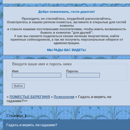
Добро пожаловать, гости дорогие!
Проходите, не стесняйтесь, поудобней располагайтесь.
Осмотритесь в нашем уютном поместье, загляните в открытые для гостей
комнаты
и станьте нашими постоянными посетителями, чтобы иметь возможность
бывать в комнатах "для друзей".
У нас вы сможете поделиться своим личным творчеством, найти
приятных собеседников, а так же получить персональные обереги от
администрации.
МЫ РАДЫ ВАС ВИДЕТЬ!
Введите ваше имя и пароль ниже
Имя
Пароль
»
ПОМЕСТЬЕ БЕРЕГИНЯ
»
Психология
»
Гадать и верить ли
гаданию?>>
Страница:
1
Гадать и верить ли гаданию?