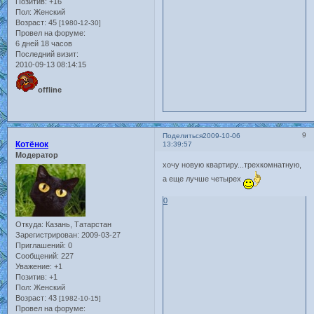
Позитив:
+16
Пол:
Женский
Возраст:
45
[1980-12-30]
Провел на форуме:
6 дней 18 часов
Последний визит:
2010-09-13 08:14:15
offline
9
Поделиться
2009-10-06
Котёнок
13:39:57
Модератор
хочу новую квартиру...трехкомнатную,
а еще лучше четырех
0
Откуда:
Казань, Татарстан
Зарегистрирован
: 2009-03-27
Приглашений:
0
Сообщений:
227
Уважение:
+1
Позитив:
+1
Пол:
Женский
Возраст:
43
[1982-10-15]
Провел на форуме: