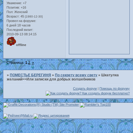
Уважение:
+7
Позитив:
+16
Пол:
Женский
Возраст:
45
[1980-12-30]
Провел на форуме:
6 дней 18 часов
Последний визит:
2010-09-13 08:14:15
offline
Страница:
1
2
»
»
ПОМЕСТЬЕ БЕРЕГИНЯ
»
По секрету всему свету
»
Шкатулка
желаний>>Или записки для добрых волшебников
Создать форум
|
Помощь по форуму