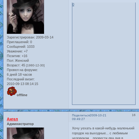
0
Зарегистрирован
: 2009-03-14
Приглашений:
0
Сообщений:
1033
Уважение:
+7
Позитив:
+16
Пол:
Женский
Возраст:
45
[1980-12-30]
Провел на форуме:
6 дней 18 часов
Последний визит:
2010-09-13 08:14:15
offline
16
Поделиться
2009-10-21
Ангел
09:49:27
Администратор
Хочу уехать в какой-нибудь маленький
городок на выходные... с любимым
человеком... провести два дня в