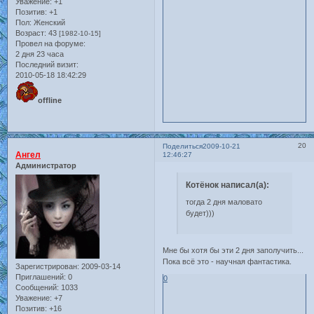
Уважение:
+1
Позитив:
+1
Пол:
Женский
Возраст:
43
[1982-10-15]
Провел на форуме:
2 дня 23 часа
Последний визит:
2010-05-18 18:42:29
offline
20
Поделиться
2009-10-21
Ангел
12:46:27
Администратор
Котёнок написал(а):
тогда 2 дня маловато
будет)))
Мне бы хотя бы эти 2 дня заполучить...
Пока всё это - научная фантастика.
Зарегистрирован
: 2009-03-14
Приглашений:
0
0
Сообщений:
1033
Уважение:
+7
Позитив:
+16