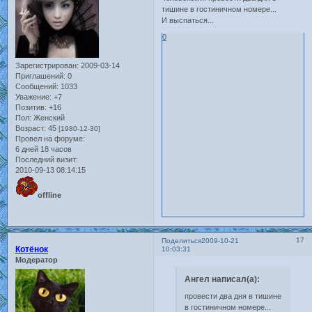
тишине в гостиничном номере...
И выспаться...
0
Зарегистрирован
: 2009-03-14
Приглашений:
0
Сообщений:
1033
Уважение:
+7
Позитив:
+16
Пол:
Женский
Возраст:
45
[1980-12-30]
Провел на форуме:
6 дней 18 часов
Последний визит:
2010-09-13 08:14:15
offline
17
Поделиться
2009-10-21
Котёнок
10:03:31
Модератор
Ангел написал(а):
провести два дня в тишине
в гостиничном номере...