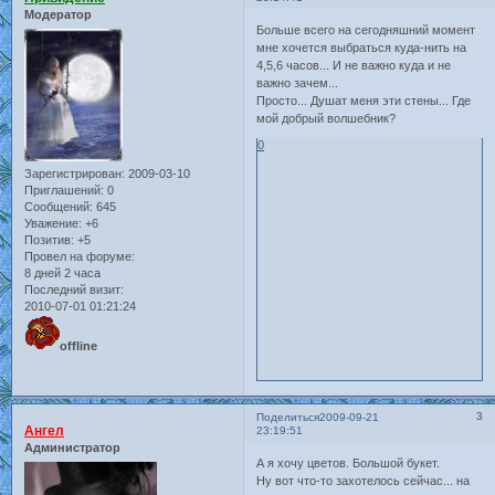
Модератор
Больше всего на сегодняшний момент
мне хочется выбраться куда-нить на
4,5,6 часов... И не важно куда и не
важно зачем...
Просто... Душат меня эти стены... Где
мой добрый волшебник?
0
Зарегистрирован
: 2009-03-10
Приглашений:
0
Сообщений:
645
Уважение:
+6
Позитив:
+5
Провел на форуме:
8 дней 2 часа
Последний визит:
2010-07-01 01:21:24
offline
3
Поделиться
2009-09-21
Ангел
23:19:51
Администратор
А я хочу цветов. Большой букет.
Ну вот что-то захотелось сейчас... на