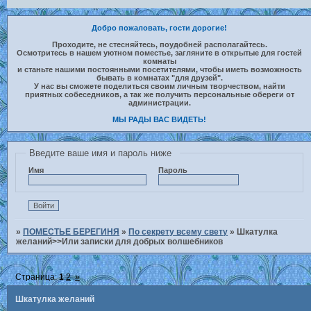
Добро пожаловать, гости дорогие!
Проходите, не стесняйтесь, поудобней располагайтесь.
Осмотритесь в нашем уютном поместье, загляните в открытые для гостей
комнаты
и станьте нашими постоянными посетителями, чтобы иметь возможность
бывать в комнатах "для друзей".
У нас вы сможете поделиться своим личным творчеством, найти
приятных собеседников, а так же получить персональные обереги от
администрации.
МЫ РАДЫ ВАС ВИДЕТЬ!
Введите ваше имя и пароль ниже
Имя
Пароль
»
ПОМЕСТЬЕ БЕРЕГИНЯ
»
По секрету всему свету
»
Шкатулка
желаний>>Или записки для добрых волшебников
Страница:
1
2
»
Шкатулка желаний