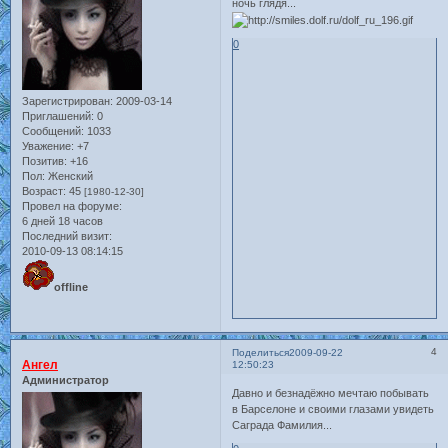
ночь глядя...
0
Зарегистрирован
: 2009-03-14
Приглашений:
0
Сообщений:
1033
Уважение:
+7
Позитив:
+16
Пол:
Женский
Возраст:
45
[1980-12-30]
Провел на форуме:
6 дней 18 часов
Последний визит:
2010-09-13 08:14:15
offline
4
Поделиться
2009-09-22
Ангел
12:50:23
Администратор
Давно и безнадёжно мечтаю побывать
в Барселоне и своими глазами увидеть
Саграда Фамилия...