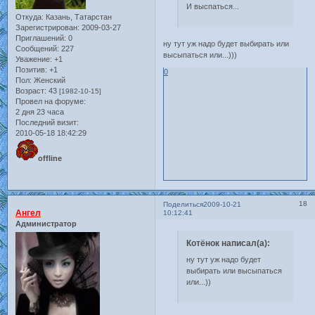
И выспаться...
Откуда:
Казань, Татарстан
Зарегистрирован
: 2009-03-27
Приглашений:
0
ну тут уж надо будет выбирать или
Сообщений:
227
высыпаться или...)))
Уважение:
+1
Позитив:
+1
0
Пол:
Женский
Возраст:
43
[1982-10-15]
Провел на форуме:
2 дня 23 часа
Последний визит:
2010-05-18 18:42:29
offline
18
Поделиться
2009-10-21
Ангел
10:12:41
Администратор
Котёнок написал(а):
ну тут уж надо будет
выбирать или высыпаться
или...))