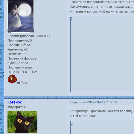
Любите ли посплетничать? а может вы ст
Как думаете, сплетня – это показатель «
И главный вопрос – объясните, зачем лю
0
Зарегистрирован
: 2009-03-10
Приглашений:
0
Сообщений:
645
Уважение:
+6
Позитив:
+5
Провел на форуме:
8 дней 2 часа
Последний визит:
2010-07-01 01:21:24
offline
Котёнок
Поделиться
2009-09-21 07:32:55
Модератор
На примере Орбакайте кажется все видно)
гы. Я сплетница!!!
0