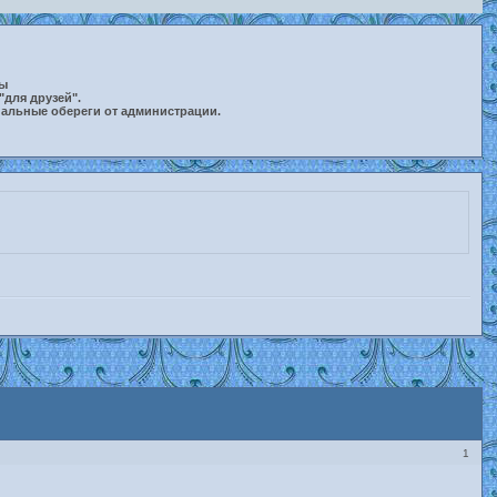
ты
"для друзей".
нальные обереги от администрации.
1