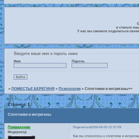
О
и станьте на
У нас вы сможете поделиться свои
Введите ваше имя и пароль ниже
Имя
Пароль
»
ПОМЕСТЬЕ БЕРЕГИНЯ
»
Психология
»
Сплетники и интриганы>>
Страница:
1
Сплетники и интриганы
Привидение
Поделиться
2009-09-20 22:37:09
Модератор
Как вы относитесь к сплетням и интрига