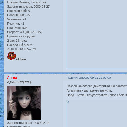
Откуда:
Казань, Татарстан
Зарегистрирован
: 2009-03-27
Приглашений:
0
Сообщений:
227
Уважение:
+1
Позитив:
+1
Пол:
Женский
Возраст:
43
[1982-10-15]
Провел на форуме:
2 дня 23 часа
Последний визит:
2010-05-18 18:42:29
offline
Ангел
Поделиться
2009-09-21 16:05:00
Администратор
Частенько слетня действительно показате
А причина - да...где-то зависть.
Надо... чтобы почувствовать либо свою п
0
Зарегистрирован
: 2009-03-14
Приглашений:
0