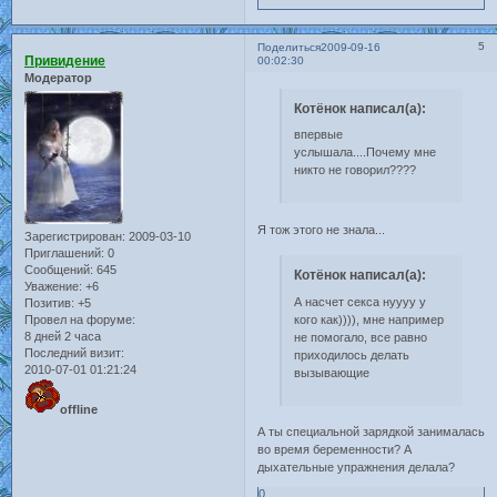
5
Поделиться
2009-09-16
Привидение
00:02:30
Модератор
Котёнок написал(а):
впервые
услышала....Почему мне
никто не говорил????
Я тож этого не знала...
Зарегистрирован
: 2009-03-10
Приглашений:
0
Сообщений:
645
Котёнок написал(а):
Уважение:
+6
А насчет секса нуууу у
Позитив:
+5
кого как)))), мне например
Провел на форуме:
8 дней 2 часа
не помогало, все равно
Последний визит:
приходилось делать
2010-07-01 01:21:24
вызывающие
offline
А ты специальной зарядкой занималась
во время беременности? А
дыхательные упражнения делала?
0