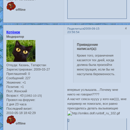
offline
4
Поделиться
2009-09-15
Котёнок
23:56:54
Модератор
Привидение
написал(а):
Кроме того, ограничения
касаются тех дней, когда
должна была произойти
Откуда:
Казань, Татарстан
менструация, если бы не
Зарегистрирован
: 2009-03-27
Приглашений:
0
наступила беременность.
Сообщений:
227
Уважение:
+1
Позитив:
+1
впервые услышала....Почему мне
Пол:
Женский
никто не говорил????
Возраст:
43
[1982-10-15]
А насчет секса нуууу у кого как)))), мне
Провел на форуме:
например не помогало, все равно
2 дня 23 часа
приходилось делать вызывающие
Последний визит:
2010-05-18 18:42:29
0
offline