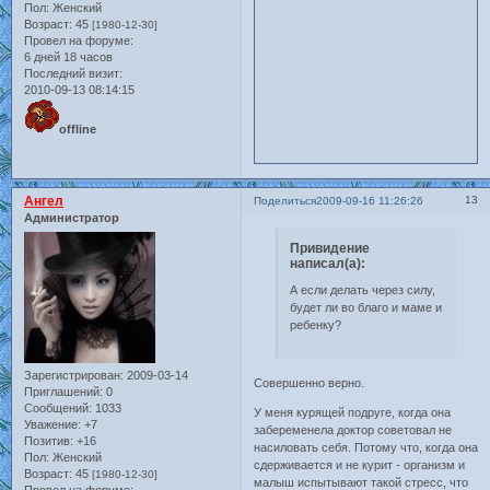
Пол:
Женский
Возраст:
45
[1980-12-30]
Провел на форуме:
6 дней 18 часов
Последний визит:
2010-09-13 08:14:15
offline
Ангел
13
Поделиться
2009-09-16 11:26:26
Администратор
Привидение
написал(а):
А если делать через силу,
будет ли во благо и маме и
ребенку?
Зарегистрирован
: 2009-03-14
Совершенно верно.
Приглашений:
0
Сообщений:
1033
У меня курящей подруге, когда она
Уважение:
+7
забеременела доктор советовал не
Позитив:
+16
насиловать себя. Потому что, когда она
Пол:
Женский
сдерживается и не курит - организм и
Возраст:
45
[1980-12-30]
малыш испытывают такой стресс, что
Провел на форуме: