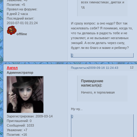
всех гимнастиках, диетах и
Позитив:
+5
тд
Провел на форуме:
8 дней 2 часа
Последний визит:
2010-07-01 01:21:24
И сразу вопрос: а оно надо? Вот так
насиловать себя? Я понимаю, когда то,
что ты делаешь в радость тебе и не
offline
утомляет, и не вызывает негативных
эмоций. А если делать через силу,
будет ли во благо и маме и ребенку?
0
Ангел
12
Поделиться
2009-09-16 11:24:43
Администратор
Привидение
написал(а):
Ничего, я терпеливая
Ну-ну...
0
Зарегистрирован
: 2009-03-14
Приглашений:
0
Сообщений:
1033
Уважение:
+7
Позитив:
+16