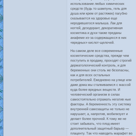
использование любых химических
средств (будь то шампунь, гель для
душа или крем от растяжек) пагубно
сказывается на здоровье еще
неродившегося малыша. Лак для
ногтей, дезодорант, декоративная
косметика и духи также преданы
анафеме из-за содержащихся в них
«вредных» кислот-щелочей.
На самом деле все современные
косметические средства, прежде чем
поступить в продажу, проходят строгий
дерматологический контроль, и для
беременных они столь же безопасны,
как и для всех остальных
потребителей. Ежедневно на улице или
даже дома мы сталкиваемся с массой
куда более вредных веществ. И
человеческий организм в силах
самостоятельно отражать негатив ные
факторы. А беременность эту систему
внутренней самозащиты не только не
нарушает, а, напротив, мобилизует и
делает более прочной. К тому же не
стоит забывать, что плод имеет
дополнительный защитный барьер —
плаценту. Так что наводить марафет во