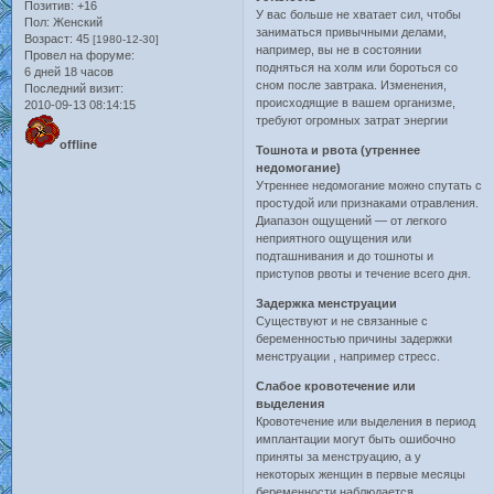
Позитив:
+16
У вас больше не хватает сил, чтобы
Пол:
Женский
заниматься привычными делами,
Возраст:
45
[1980-12-30]
например, вы не в состоянии
Провел на форуме:
подняться на холм или бороться со
6 дней 18 часов
сном после завтрака. Изменения,
Последний визит:
происходящие в вашем организме,
2010-09-13 08:14:15
требуют огромных затрат энергии
offline
Тошнота и рвота (утреннее
недомогание)
Утреннее недомогание можно спутать с
простудой или признаками отравления.
Диапазон ощущений — от легкого
неприятного ощущения или
подташнивания и до тошноты и
приступов рвоты и течение всего дня.
Задержка менструации
Существуют и не связанные с
беременностью причины задержки
менструации , например стресс.
Слабое кровотечение или
выделения
Кровотечение или выделения в период
имплантации могут быть ошибочно
приняты за менструацию, а у
некоторых женщин в первые месяцы
беременности наблюдается