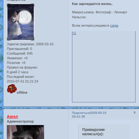
Как зарождается жизнь.
Макросъемка. Фотограф - Леннарт
Нильсон.
Всем интересующимся
сюда
+1
Зарегистрирован
: 2009-03-10
Приглашений:
0
Сообщений:
645
Уважение:
+6
Позитив:
+5
Провел на форуме:
8 дней 2 часа
Последний визит:
2010-07-01 01:21:24
offline
8
Поделиться
2009-09-16
Ангел
09:41:38
Администратор
Привидение
написал(а):