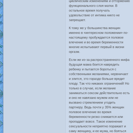
циклическим изменениям и отторжению
функционального слоя матки. В
остальное время получать
удовольствие от интима никто не
запрещает.
К тому же у большинства женщин
именно в «интересном положении» по-
настоящему пробуждается половое
влечение и во время беременности
многие испытывают первый в жизни
оргазм.
Если же из-за распространенного мифа
будущая мама боится навредить
ребенку и пытается бороться с
собственными желаниями, нервничает
и злится, это гораздо больше вредит
плоду. Так что никаких ограничений! Но
только в случае, если желание
заниматься сексом действительно есть
и оно не навязано мужем или не
вызвано стремлением угодить
партнеру. Ведь почти у 35% женщин
половое влечение во время
беременности резко снижается или
пропадает вовсе. Такое изменение
сексуальности неприятно поражает и
саму женщину, и ее мужа, но бояться