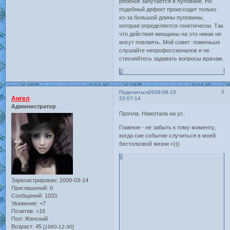
ребенок запутается в пуповине. Но
подобный дефект происходит только
из-за большой длины пуповины,
которая определяется генетически. Так
что действия женщины на это никак не
могут повлиять. Мой совет: поменьше
слушайте непрофессионалов и не
стесняйтесь задавать вопросы врачам.
0
2
Поделиться
2009-09-15
Ангел
22:07:14
Администратор
Прочла. Намотала на ус.
Главное - не забыть к тому моменту,
когда сие событие случиться в моей
бестолковой жизни =)))
0
Зарегистрирован
: 2009-03-14
Приглашений:
0
Сообщений:
1033
Уважение:
+7
Позитив:
+16
Пол:
Женский
Возраст:
45
[1980-12-30]