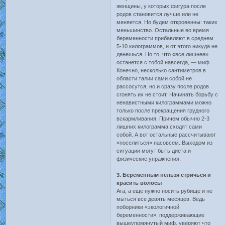
женщины, у которых фигура после
родов становится лучше или не
меняется. Но будем откровенны: таких
меньшинство. Остальные во время
беременности прибавляют в среднем
5-10 килограммов, и от этого никуда не
денешься. Но то, что «все лишнее»
останется с тобой навсегда, — миф.
Конечно, несколько сантиметров в
области талии сами собой не
рассосутся, но и сразу после родов
сгонять их не стоит. Начинать борьбу с
ненавистными килограммами можно
только после прекращения грудного
вскармливания. Причем обычно 2-3
лишних килограмма сходят сами
собой. А вот остальные рассчитывают
«поселиться» насовсем. Выходом из
ситуации могут быть диета и
физические упражнения.
3. Беременным нельзя стричься и
красить волосы
Ага, а еще нужно носить рубище и не
мыться все девять месяцев. Ведь
поборники «экологичной
беременности», поддерживающие
вышеупомянутый миф, уверяют что