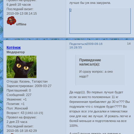
лучше бы уж она закурила.
6 дней 18 часов
Последний визит:
0
2010-09-13 08:14:15
offline
14
Поделиться
2009-09-16
Котёнок
16:28:55
Модератор
Привидение
написал(а):
И сразу вопрос: а оно
надо?
Откуда:
Казань, Татарстан
Зарегистрирован
: 2009-03-27
Приглашений:
0
Да надо))). Во первых лучше будет
Сообщений:
227
если за место положенных 11 кг
Уважение:
+1
беременная прибавляет до 30 кг??? Вы
Позитив:
+1
подумали что с плодом будет???? Во
Пол:
Женский
вторых все эти дыхалки и гимнастики
Возраст:
43
[1982-10-15]
они для нас же лучше. И рожать легче и
Провел на форуме:
болей меньше и подготовлена на все
2 дня 23 часа
100%.
Последний визит:
2010-05-18 18:42:29
А что? лучше лежать на диване и