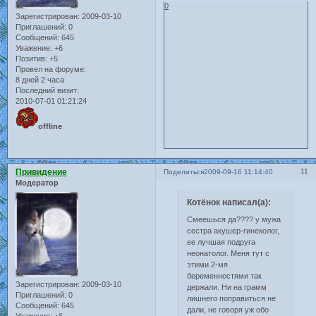
0
Зарегистрирован
: 2009-03-10
Приглашений:
0
Сообщений:
645
Уважение:
+6
Позитив:
+5
Провел на форуме:
8 дней 2 часа
Последний визит:
2010-07-01 01:21:24
offline
Привидение
11
Поделиться
2009-09-16 11:14:40
Модератор
Котёнок написал(а):
Смеешься да???? у мужа
сестра акушер-гинеколог,
ее лучшая подруга
неонатолог. Меня тут с
этими 2-мя
беременностями так
Зарегистрирован
: 2009-03-10
держали. Ни на грамм
Приглашений:
0
лишнего поправиться не
Сообщений:
645
дали, не говоря уж обо
Уважение:
+6