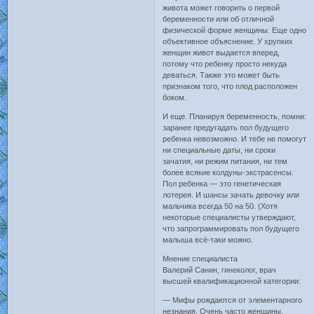
живота может говорить о первой
беременности или об отличной
физической форме женщины. Еще одно
объективное объяснение. У хрупких
женщин живот выдается вперед,
потому что ребенку просто некуда
деваться. Также это может быть
признаком того, что плод расположен
боком.
И еще. Планируя беременность, помни:
заранее предугадать пол будущего
ребенка невозможно. И тебе не помогут
ни специальные даты, ни сроки
зачатия, ни режим питания, ни тем
более всякие колдуны-экстрасенсы.
Пол ребенка — это генетическая
лотерея. И шансы зачать девочку или
мальчика всегда 50 на 50. (Хотя
некоторые специалисты утверждают,
что запрограммировать пол будущего
малыша всё-таки можно.
Мнение специалиста
Валерий Санин, гинеколог, врач
высшей квалификационной категории:
— Мифы рождаются от элементарного
незнания. Очень часто женщины,