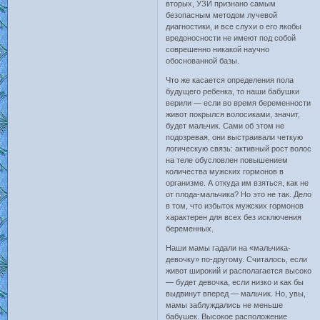
вторых, УЗИ признано самым
безопасным методом лучевой
диагностики, и все слухи о его якобы
вредоносности не имеют под собой
соврешенно никакой научно
обоснованной базы.
Что же касается определения пола
будущего ребенка, то наши бабушки
верили — если во время беременности
живот покрылся волосиками, значит,
будет мальчик. Сами об этом не
подозревая, они выстраивали четкую
логическую связь: активный рост волос
на теле обусловлен повышением
количества мужских гормонов в
организме. А откуда им взяться, как не
от плода-мальчика? Но это не так. Дело
в том, что избыток мужских гормонов
характерен для всех без исключения
беременных.
Наши мамы гадали на «мальчика-
девочку» по-другому. Считалось, если
живот широкий и располагается высоко
— будет девочка, если низко и как бы
выдвинут вперед — мальчик. Но, увы,
мамы заблуждались не меньше
бабушек. Высокое расположение