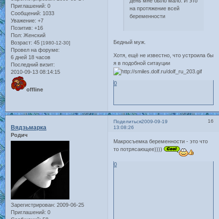
день мне было мало. И это
Приглашений:
0
на протяжение всей
Сообщений:
1033
беременности
Уважение:
+7
Позитив:
+16
Пол:
Женский
Бедный муж.
Возраст:
45
[1980-12-30]
Провел на форуме:
Хотя, ещё не известно, что устроила бы
6 дней 18 часов
я в подобной ситауции
Последний визит:
2010-09-13 08:14:15
0
offline
16
Поделиться
2009-09-19
Вядзьмарка
13:08:26
Родич
Макросъемка беременности - это что
то потрясающее))))
0
Зарегистрирован
: 2009-06-25
Приглашений:
0