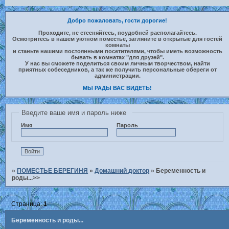
Добро пожаловать, гости дорогие!
Проходите, не стесняйтесь, поудобней располагайтесь.
Осмотритесь в нашем уютном поместье, загляните в открытые для гостей
комнаты
и станьте нашими постоянными посетителями, чтобы иметь возможность
бывать в комнатах "для друзей".
У нас вы сможете поделиться своим личным творчеством, найти
приятных собеседников, а так же получить персональные обереги от
администрации.
МЫ РАДЫ ВАС ВИДЕТЬ!
Введите ваше имя и пароль ниже
Имя
Пароль
»
ПОМЕСТЬЕ БЕРЕГИНЯ
»
Домашний доктор
»
Беременность и
роды...>>
Страница:
1
Беременность и роды...