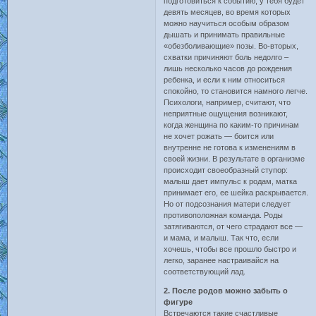
подготовиться к событию, у тебя будет
девять месяцев, во время которых
можно научиться особым образом
дышать и принимать правильные
«обезболивающие» позы. Во-вторых,
схватки причиняют боль недолго –
лишь несколько часов до рождения
ребенка, и если к ним относиться
спокойно, то становится намного легче.
Психологи, например, считают, что
неприятные ощущения возникают,
когда женщина по каким-то причинам
не хочет рожать — боится или
внутренне не готова к изменениям в
своей жизни. В результате в организме
происходит своеобразный ступор:
малыш дает импульс к родам, матка
принимает его, ее шейка раскрывается.
Но от подсознания матери следует
противоположная команда. Роды
затягиваются, от чего страдают все —
и мама, и малыш. Так что, если
хочешь, чтобы все прошло быстро и
легко, заранее настраивайся на
соответствующий лад.
2. После родов можно забыть о
фигуре
Встречаются такие счастливые