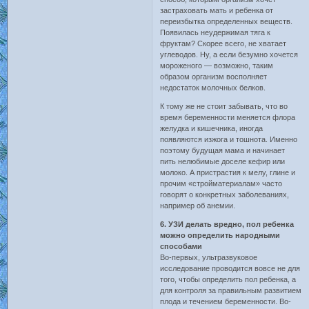
застраховать мать и ребенка от
переизбытка определенных веществ.
Появилась неудержимая тяга к
фруктам? Скорее всего, не хватает
углеводов. Ну, а если безумно хочется
мороженого — возможно, таким
образом организм восполняет
недостаток молочных белков.
К тому же не стоит забывать, что во
время беременности меняется флора
желудка и кишечника, иногда
появляются изжога и тошнота. Именно
поэтому будущая мама и начинает
пить нелюбимые доселе кефир или
молоко. А пристрастия к мелу, глине и
прочим «стройматериалам» часто
говорят о конкретных заболеваниях,
например об анемии.
6. УЗИ делать вредно, пол ребенка
можно определить народными
способами
Во-первых, ультразвуковое
исследование проводится вовсе не для
того, чтобы определить пол ребенка, а
для контроля за правильным развитием
плода и течением беременности. Во-