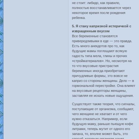
не стоит: либидо, как правило,
полностью восстанавливается через
некоторое время после рождения
ребенка.
5. Я стану капризной истеричкой с
извращенным вкусом
Все беременные становятся
привередливыми в еде — это правда.
Есть много анекдотов про то, как
будущие мамы поглощают всякую
гадость типа мела, глины и прочих
«стройматериалов». Но, несмотря на
то что вкусовые пристрастия
беременных иногда приобретают
причудливые формы, это вовсе не
каприз со стороны женщины. Дело — в
гормональной перестройке. Она влияет
на вкусовые рецепторы женщины,
заставляя ее искать новые ощущения.
Существует также теория, что сигналы,
поступающие от организма, сообщают,
чего женщине не хватает и от чего
нужно отказаться. Например, если
будущую маму, раньше пьющую кофе
литрами, теперь мутит от одного его
запаха, то, вполне может быть, это
способ, которым организм хочет