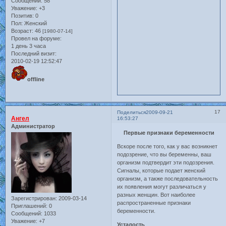
Сообщений:
58
Уважение:
+3
Позитив:
0
Пол:
Женский
Возраст:
46
[1980-07-14]
Провел на форуме:
1 день 3 часа
Последний визит:
2010-02-19 12:52:47
offline
17
Поделиться
2009-09-21
Ангел
16:53:27
Администратор
Первые признаки беременности
Вскоре после того, как у вас возникнет
подозрение, что вы беременны, ваш
организм подтвердит эти подозрения.
Сигналы, которые подает женский
организм, а также последовательность
их появления могут различаться у
разных женщин. Вот наиболее
Зарегистрирован
: 2009-03-14
распространенные признаки
Приглашений:
0
беременности.
Сообщений:
1033
Уважение:
+7
Усталость