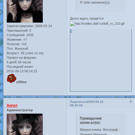
Я тебе напомню))))
Долго ждать придётся
Зарегистрирован
: 2009-03-14
Приглашений:
0
0
Сообщений:
1033
Уважение:
+7
Позитив:
+16
Пол:
Женский
Возраст:
45
[1980-12-30]
Провел на форуме:
6 дней 18 часов
Последний визит:
2010-09-13 08:14:15
offline
9
Поделиться
2009-09-16
Ангел
09:45:48
Администратор
Привидение
написал(а):
Макросъемка. Фотограф -
Леннарт Нильсон.