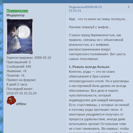
1
Поделиться
2009-09-15
Привидение
21:51:21
Модератор
Мдя.. что-то меня на темку потянуло...
Начнем пожалуй с мифов...
Страхи перед беременностью, как
правило, связаны не с объективной
реальностью, а с мифами,
распространенными вокруг
«интересного положения». Вот шесть
Зарегистрирован
: 2009-03-10
самых популярных
Приглашений:
0
Сообщений:
645
1. Рожать всегда больно
Уважение:
+6
Конечно, роды — это не сеанс
Позитив:
+5
обертывания в Spa-салоне
Провел на форуме:
пятизвездочного отеля. Но и разговоры
8 дней 2 часа
о нестерпимой боли далеко не всегда
Последний визит:
обоснованны. Все дело в пороге
2010-07-01 01:21:24
чувствительности, который
индивидуален для каждой женщины.
offline
Есть счастливицы, у которых он низкий
и поэтому роды протекают легко. А
некоторые умудряются получать от
процесса удовольствие, иногда даже
испытывать оргазм! Остальным тоже
не стоит паниковать. Во-первых, чтобы