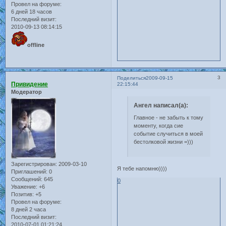
Провел на форуме:
6 дней 18 часов
Последний визит:
2010-09-13 08:14:15
offline
3
Поделиться
2009-09-15
Привидение
22:15:44
Модератор
Ангел написал(а):
Главное - не забыть к тому
моменту, когда сие
событие случиться в моей
бестолковой жизни =)))
Зарегистрирован
: 2009-03-10
Я тебе напомню))))
Приглашений:
0
Сообщений:
645
0
Уважение:
+6
Позитив:
+5
Провел на форуме:
8 дней 2 часа
Последний визит:
2010-07-01 01:21:24