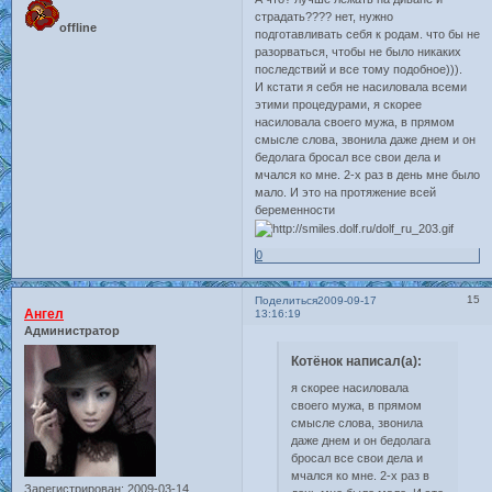
страдать???? нет, нужно
offline
подготавливать себя к родам. что бы не
разорваться, чтобы не было никаких
последствий и все тому подобное))).
И кстати я себя не насиловала всеми
этими процедурами, я скорее
насиловала своего мужа, в прямом
смысле слова, звонила даже днем и он
бедолага бросал все свои дела и
мчался ко мне. 2-х раз в день мне было
мало. И это на протяжение всей
беременности
0
15
Поделиться
2009-09-17
Ангел
13:16:19
Администратор
Котёнок написал(а):
я скорее насиловала
своего мужа, в прямом
смысле слова, звонила
даже днем и он бедолага
бросал все свои дела и
мчался ко мне. 2-х раз в
Зарегистрирован
: 2009-03-14