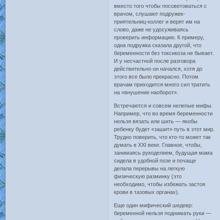
вместо того чтобы посоветоваться с
врачом, слушают подружек-
приятельниц-коллег и верят им на
слово, даже не удосуживаясь
проверить информацию. К примеру,
одна подружка сказала другой, что
беременности без токсикоза не бывает.
И у несчастной после разговора
действительно он начался, хотя до
этого все было прекрасно. Потом
врачам приходится много сил тратить
на «внушение наоборот».
Встречаются и совсем нелепые мифы.
Например, что во время беременности
нельзя вязать или шить — якобы
ребенку будет «зашит» путь в этот мир.
Трудно поверить, что кто-то может так
думать в XXI веке. Главное, чтобы,
занимаясь рукоделием, будущая мама
сидела в удобной позе и почаще
делала перерывы на легкую
физическую разминку (это
необходимо, чтобы избежать застоя
крови в тазовых органах).
Еще один мифический шедевр:
беременной нельзя поднимать руки —