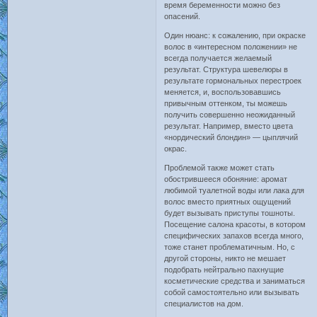
время беременности можно без
опасений.
Один нюанс: к сожалению, при окраске
волос в «интересном положении» не
всегда получается желаемый
результат. Структура шевелюры в
результате гормональных перестроек
меняется, и, воспользовавшись
привычным оттенком, ты можешь
получить совершенно неожиданный
результат. Например, вместо цвета
«нордический блондин» — цыплячий
окрас.
Проблемой также может стать
обострившееся обоняние: аромат
любимой туалетной воды или лака для
волос вместо приятных ощущений
будет вызывать приступы тошноты.
Посещение салона красоты, в котором
специфических запахов всегда много,
тоже станет проблематичным. Но, с
другой стороны, никто не мешает
подобрать нейтрально пахнущие
косметические средства и заниматься
собой самостоятельно или вызывать
специалистов на дом.