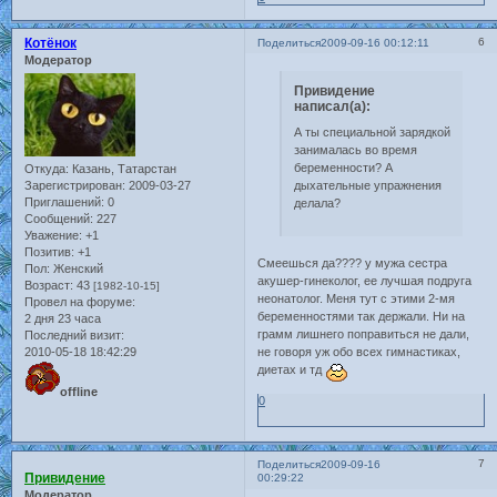
Котёнок
6
Поделиться
2009-09-16 00:12:11
Модератор
Привидение
написал(а):
А ты специальной зарядкой
занималась во время
беременности? А
Откуда:
Казань, Татарстан
дыхательные упражнения
Зарегистрирован
: 2009-03-27
Приглашений:
0
делала?
Сообщений:
227
Уважение:
+1
Позитив:
+1
Смеешься да???? у мужа сестра
Пол:
Женский
акушер-гинеколог, ее лучшая подруга
Возраст:
43
[1982-10-15]
неонатолог. Меня тут с этими 2-мя
Провел на форуме:
беременностями так держали. Ни на
2 дня 23 часа
грамм лишнего поправиться не дали,
Последний визит:
не говоря уж обо всех гимнастиках,
2010-05-18 18:42:29
диетах и тд
offline
0
7
Поделиться
2009-09-16
Привидение
00:29:22
Модератор