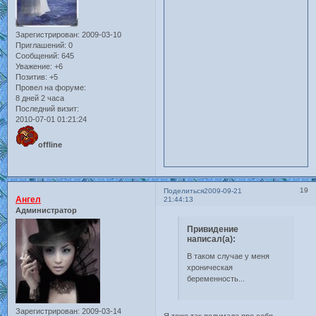
Зарегистрирован
: 2009-03-10
Приглашений:
0
Сообщений:
645
Уважение:
+6
Позитив:
+5
Провел на форуме:
8 дней 2 часа
Последний визит:
2010-07-01 01:21:24
offline
19
Поделиться
2009-09-21
Ангел
21:44:13
Администратор
Привидение
написал(а):
В таком случае у меня
хроническая
беременность...
Зарегистрирован
: 2009-03-14