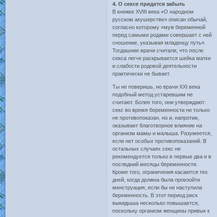
4. О сексе придется забыть
В книжке XVIII века «О народном
русском акушерстве» описан обычай,
согласно которому «муж беременной
перед самыми родами совершает с ней
сношение, указывая младенцу путь».
Тогдашние врачи считали, что после
секса легче раскрывается шейка матки
и слабости родовой деятельности
практически не бывает.
Ты не поверишь, но врачи XXI века
подобный метод устаревшим не
считают. Более того, они утверждают:
секс во время беременности не только
не противопоказан, но и, напротив,
оказывает благотворное влияние на
организм мамы и малыша. Разумеется,
если нет особых противопоказаний. В
остальных случаях секс не
рекомендуется только в первые два и в
последний месяцы беременности.
Кроме того, ограничения касаются тех
дней, когда должна была произойти
менструация, если бы не наступила
беременность. В этот период риск
выкидыша несколько повышается,
поскольку организм женщины привык к