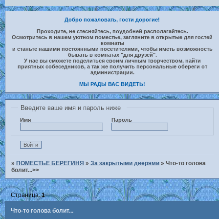
Добро пожаловать, гости дорогие!
Проходите, не стесняйтесь, поудобней располагайтесь.
Осмотритесь в нашем уютном поместье, загляните в открытые для гостей
комнаты
и станьте нашими постоянными посетителями, чтобы иметь возможность
бывать в комнатах "для друзей".
У нас вы сможете поделиться своим личным творчеством, найти
приятных собеседников, а так же получить персональные обереги от
администрации.
МЫ РАДЫ ВАС ВИДЕТЬ!
Введите ваше имя и пароль ниже
Имя
Пароль
»
ПОМЕСТЬЕ БЕРЕГИНЯ
»
За закрытыми дверями
»
Что-то голова
болит...>>
Страница:
1
Что-то голова болит...