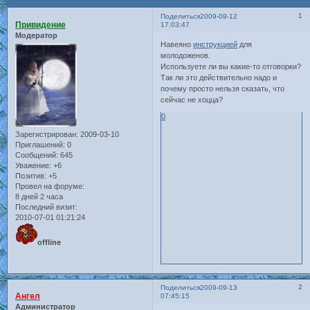
1
Поделиться
2009-09-12
Привидение
17:03:47
Модератор
Навеяно
инструкцией
для
молодоженов.
Используете ли вы какие-то отговорки?
Так ли это действительно надо и
почему просто нельзя сказать, что
сейчас не хоцца?
0
Зарегистрирован
: 2009-03-10
Приглашений:
0
Сообщений:
645
Уважение:
+6
Позитив:
+5
Провел на форуме:
8 дней 2 часа
Последний визит:
2010-07-01 01:21:24
offline
2
Поделиться
2009-09-13
Ангел
07:45:15
Администратор