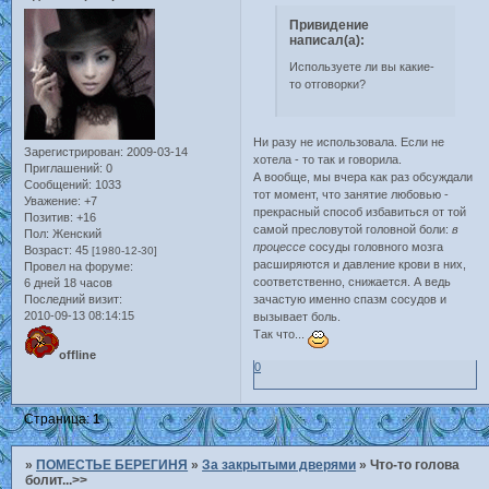
Привидение
написал(а):
Используете ли вы какие-
то отговорки?
Ни разу не использовала. Если не
Зарегистрирован
: 2009-03-14
хотела - то так и говорила.
Приглашений:
0
А вообще, мы вчера как раз обсуждали
Сообщений:
1033
тот момент, что занятие любовью -
Уважение:
+7
прекрасный способ избавиться от той
Позитив:
+16
самой пресловутой головной боли:
в
Пол:
Женский
процессе
сосуды головного мозга
Возраст:
45
[1980-12-30]
расширяются и давление крови в них,
Провел на форуме:
соответственно, снижается. А ведь
6 дней 18 часов
Последний визит:
зачастую именно спазм сосудов и
2010-09-13 08:14:15
вызывает боль.
Так что...
offline
0
Страница:
1
»
ПОМЕСТЬЕ БЕРЕГИНЯ
»
За закрытыми дверями
»
Что-то голова
болит...>>