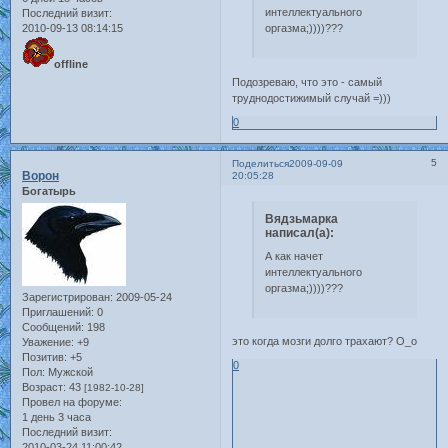
интеллектуального
Последний визит:
2010-09-13 08:14:15
оргазма;))))???
offline
Подозреваю, что это - самый
труднодостижимый случай =)))
0
5
Поделиться
2009-09-09
Ворон
20:05:28
Богатырь
Вядзьмарка
написал(а):
А как начет
интеллектуального
оргазма;))))???
Зарегистрирован
: 2009-05-24
Приглашений:
0
Сообщений:
198
это когда мозги долго трахают? О_о
Уважение:
+9
Позитив:
+5
0
Пол:
Мужской
Возраст:
43
[1982-10-28]
Провел на форуме:
1 день 3 часа
Последний визит:
2010-03-24 11:00:42