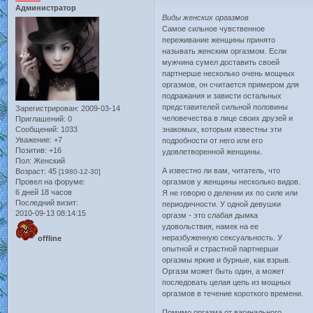
Администратор
Виды женских оргазмов
Самое сильное чувственное
переживание женщины принято
называть женским оргазмом. Если
мужчина сумел доставить своей
партнерше несколько очень мощных
оргазмов, он считается примером для
подражания и зависти остальных
представителей сильной половины
Зарегистрирован
: 2009-03-14
человечества в лице своих друзей и
Приглашений:
0
Сообщений:
1033
знакомых, которым известны эти
Уважение:
+7
подробности от него или его
Позитив:
+16
удовлетворенной женщины.
Пол:
Женский
А известно ли вам, читатель, что
Возраст:
45
[1980-12-30]
Провел на форуме:
оргазмов у женщины несколько видов.
6 дней 18 часов
Я не говорю о делении их по силе или
Последний визит:
периодичности. У одной девушки
2010-09-13 08:14:15
оргазм - это слабая дымка
удовольствия, намек на ее
неразбуженную сексуальность. У
offline
опытной и страстной партнерши
оргазмы яркие и бурные, как взрыв.
Оргазм может быть один, а может
последовать целая цепь из мощных
оргазмов в течение короткого времени.
Помимо оргазма от вагинального