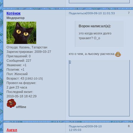
Котёнок
7
Поделиться
2009-09-10 11:01:53
Модератор
Ворон написал(а):
это когда мозги долго
трахают? О_о
Откуда:
Казань, Татарстан
Зарегистрирован
: 2009-03-27
кто о чем, а лысому расческа
Приглашений:
0
Сообщений:
227
0
Уважение:
+1
Позитив:
+1
Пол:
Женский
Возраст:
43
[1982-10-15]
Провел на форуме:
2 дня 23 часа
Последний визит:
2010-05-18 18:42:29
offline
8
Поделиться
2009-09-10
Ангел
12:05:03