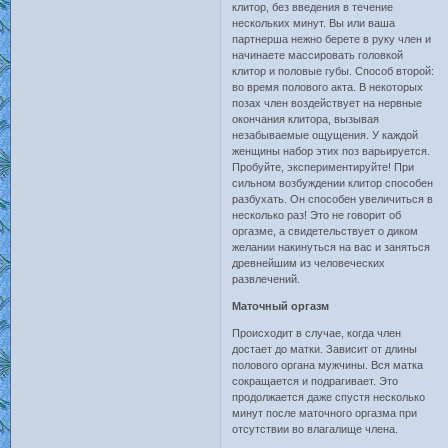
клитор, без введения в течение
нескольких минут. Вы или ваша
партнерша нежно берете в руку член и
начинаете массировать головкой
клитор и половые губы. Способ второй:
во время полового акта. В некоторых
позах член воздействует на нервные
окончания клитора, вызывая
незабываемые ощущения. У каждой
женщины набор этих поз варьируется.
Пробуйте, экспериментируйте! При
сильном возбуждении клитор способен
разбухать. Он способен увеличиться в
несколько раз! Это не говорит об
оргазме, а свидетельствует о диком
желании накинуться на вас и заняться
древнейшим из человеческих
развлечений.
Маточный оргазм
Происходит в случае, когда член
достает до матки. Зависит от длины
полового органа мужчины. Вся матка
сокращается и подрагивает. Это
продолжается даже спустя несколько
минут после маточного оргазма при
отсутствии во влагалище члена.