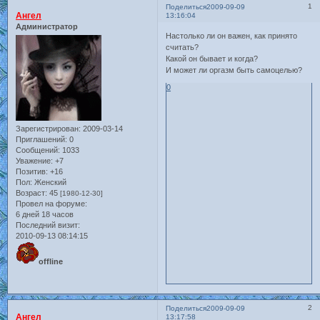
1
Поделиться
2009-09-09
Ангел
13:16:04
Администратор
Настолько ли он важен, как принято
считать?
Какой он бывает и когда?
И может ли оргазм быть самоцелью?
0
Зарегистрирован
: 2009-03-14
Приглашений:
0
Сообщений:
1033
Уважение:
+7
Позитив:
+16
Пол:
Женский
Возраст:
45
[1980-12-30]
Провел на форуме:
6 дней 18 часов
Последний визит:
2010-09-13 08:14:15
offline
2
Поделиться
2009-09-09
Ангел
13:17:58