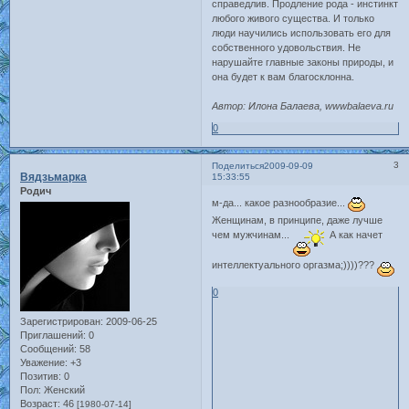
справедлив. Продление рода - инстинкт
любого живого существа. И только
люди научились использовать его для
собственного удовольствия. Не
нарушайте главные законы природы, и
она будет к вам благосклонна.
Автор: Илона Балаева, wwwbalaeva.ru
0
3
Поделиться
2009-09-09
Вядзьмарка
15:33:55
Родич
м-да... какое разнообразие...
Женщинам, в принципе, даже лучше
чем мужчинам...
А как начет
интеллектуального оргазма;))))???
0
Зарегистрирован
: 2009-06-25
Приглашений:
0
Сообщений:
58
Уважение:
+3
Позитив:
0
Пол:
Женский
Возраст:
46
[1980-07-14]