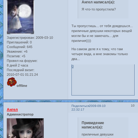
Ангел написал(а):
Я что-то пропустила?
Ты пропустишь... от тебя дождешься...
приличные девушки некоторых вещей
могли бы и не замечать... для
Зарегистрирован
: 2009-03-10
приличия))))
Приглашений:
0
Сообщений:
645
На самом деле я к тому, что там
Уважение:
+6
четыре вида, а мне знакомы только
Позитив:
+5
два...
Провел на форуме:
8 дней 2 часа
0
Последний визит:
2010-07-01 01:21:24
offline
10
Поделиться
2009-09-10
Ангел
22:32:17
Администратор
Привидение
написал(а):
приличные девушки