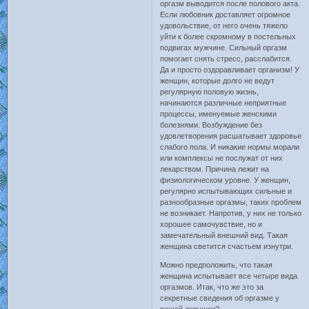
оргазм выводится после полового акта.
Если любовник доставляет огромное
удовольствие, от него очень тяжело
уйти к более скромному в постельных
подвигах мужчине. Сильный оргазм
помогает снять стресс, расслабится.
Да и просто оздоравливает организм! У
женщин, которые долго не ведут
регулярную половую жизнь,
начинаются различные неприятные
процессы, именуемые женскими
болезнями. Возбуждение без
удовлетворения расшатывает здоровье
слабого пола. И никакие нормы морали
или комплексы не послужат от них
лекарством. Причина лежит на
физиологическом уровне. У женщин,
регулярно испытывающих сильные и
разнообразные оргазмы, таких проблем
не возникает. Напротив, у них не только
хорошее самочувствие, но и
замечательный внешний вид. Такая
женщина светится счастьем изнутри.
Можно предположить, что такая
женщина испытывает все четыре вида
оргазмов. Итак, что же это за
секретные сведения об оргазме у
вашей девушки?