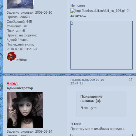
Не понял
Я
Зарегистрирован
: 2009-03-10
же шутя...
Приглашений:
0
Сообщений:
645
0
Уважение:
+6
Позитив:
+5
Провел на форуме:
8 дней 2 часа
Последний визит:
2010-07-01 01:21:24
offline
12
Поделиться
2009-09-10
Ангел
22:47:31
Администратор
Привидение
написал(а):
Я же шутя...
Я тоже.
Просто у меня смайлиик не видны.
Зарегистрирован
: 2009-03-14