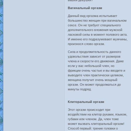
Вагинальный оргазм
Данный вид оргазма испытывает
большинство женщин при вагинальном
сексе. Он не требует специального
дополнительного вложения мужской
ласковой силы в момент полового акта.
И именно его подразумевают мужчины,
произнося слово оргазм.
Сила и продолжительность данного
удовольствия зависит от размеров
члена и скорости его движения. Даже
если у вас небольшой член, но
фрикции очень частые и вы вводите и
выводите член практически целиком,
женщина получит очень мощный
оргазм. Он может продолжаться до
минуты подряд.
Клиторальный оргазм
Этот оргазм происходит при
воздействии на клитор руками, языком,
губами или членом. Да, член тоже
может вызвать клиторальный оргазм!
Способ первый: трение головки о