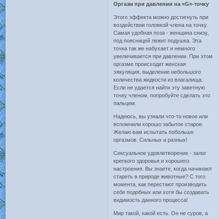
Оргазм при давлении на «G»-точку
Этого эффекта можно достигнуть при
воздействии головкой члена на точку.
Самая удобная поза - женщина снизу,
под поясницей лежит подушка. Эта
точка так же набухает и немного
увеличивается при давлении. При этом
оргазме происходит женская
эякуляция, выделение небольшого
количества жидкости из влагалища.
Если не удается найти эту заветную
точку членом, попробуйте сделать это
пальцем.
Надеюсь, вы узнали что-то новое или
вспомнили хорошо забытое старое.
Желаю вам испытать побольше
оргазмов. Сильных и разных!
Сексуальное удовлетворение - залог
крепкого здоровья и хорошего
настроения. Вы знаете, когда начинают
стареть в природе животные? С того
момента, как перестают производить
себе подобных или хотя бы создавать
видимость данного процесса!
Мир такой, какой есть. Он не суров, а