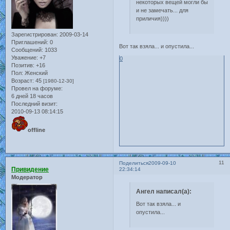
некоторых вещей могли бы
и не замечать... для
приличия))))
Зарегистрирован
: 2009-03-14
Приглашений:
0
Вот так взяла... и опустила...
Сообщений:
1033
Уважение:
+7
0
Позитив:
+16
Пол:
Женский
Возраст:
45
[1980-12-30]
Провел на форуме:
6 дней 18 часов
Последний визит:
2010-09-13 08:14:15
offline
11
Поделиться
2009-09-10
Привидение
22:34:14
Модератор
Ангел написал(а):
Вот так взяла... и
опустила...