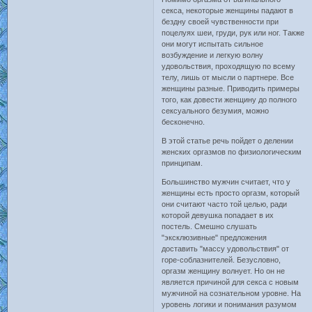
секса, некоторые женщины падают в
бездну своей чувственности при
поцелуях шеи, груди, рук или ног. Также
они могут испытать сильное
возбуждение и легкую волну
удовольствия, проходящую по всему
телу, лишь от мысли о партнере. Все
женщины разные. Приводить примеры
того, как довести женщину до полного
сексуального безумия, можно
бесконечно.
В этой статье речь пойдет о делении
женских оргазмов по физиологическим
принципам.
Большинство мужчин считает, что у
женщины есть просто оргазм, который
они считают часто той целью, ради
которой девушка попадает в их
постель. Смешно слушать
"эксклюзивные" предложения
доставить "массу удовольствия" от
горе-соблазнителей. Безусловно,
оргазм женщину волнует. Но он не
является причиной для секса с новым
мужчиной на сознательном уровне. На
уровень логики и понимания разумом