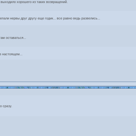
е выходило хорошего из таких возвращений.
епали нервы друг другу еще годик... все равно ведь развелись...
там оставаться...
в настоящем...
о сразу.