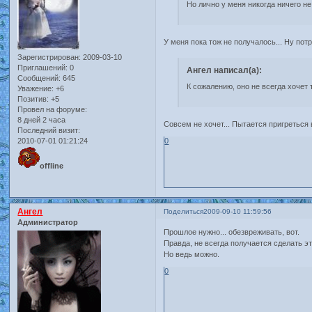
Но лично у меня никогда ничего н
У меня пока тож не получалось... Ну потр
Зарегистрирован
: 2009-03-10
Приглашений:
0
Ангел написал(а):
Сообщений:
645
К сожалению, оно не всегда хочет 
Уважение:
+6
Позитив:
+5
Провел на форуме:
8 дней 2 часа
Совсем не хочет... Пытается пригреться 
Последний визит:
0
2010-07-01 01:21:24
offline
Ангел
Поделиться
2009-09-10 11:59:56
Администратор
Прошлое нужно... обезвреживать, вот.
Правда, не всегда получается сделать эт
Но ведь можно.
0