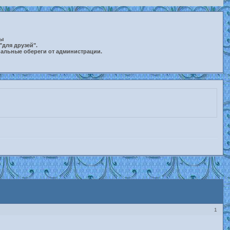
ты
"для друзей".
нальные обереги от администрации.
1