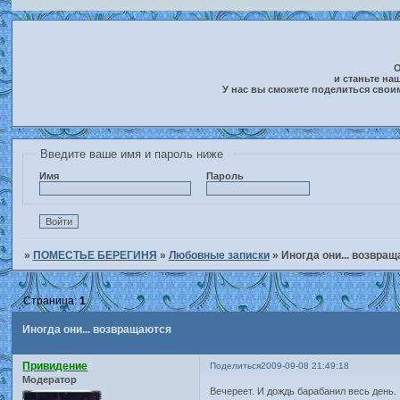
О
и станьте на
У нас вы сможете поделиться свои
Введите ваше имя и пароль ниже
Имя
Пароль
»
ПОМЕСТЬЕ БЕРЕГИНЯ
»
Любовные записки
»
Иногда они... возвра
Страница:
1
Иногда они... возвращаются
Привидение
Поделиться
2009-09-08 21:49:18
Модератор
Вечереет. И дождь барабанил весь день.