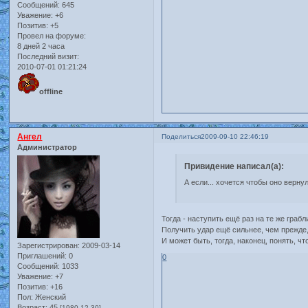
Сообщений:
645
Уважение:
+6
Позитив:
+5
Провел на форуме:
8 дней 2 часа
Последний визит:
2010-07-01 01:21:24
offline
Ангел
Поделиться
2009-09-10 22:46:19
Администратор
Привидение написал(а):
А если... хочется чтобы оно верну
Тогда - наступить ещё раз на те же грабл
Получить удар ещё сильнее, чем прежде
И может быть, тогда, наконец, понять, чт
Зарегистрирован
: 2009-03-14
Приглашений:
0
0
Сообщений:
1033
Уважение:
+7
Позитив:
+16
Пол:
Женский
Возраст:
45
[1980-12-30]