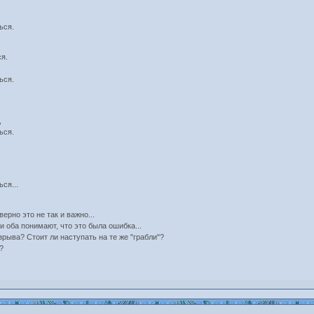
ься.
ся.
ься.
.
,
ься.
ся...
верно это не так и важно...
и оба понимают, что это была ошибка...
рыва? Стоит ли наступать на те же "грабли"?
?