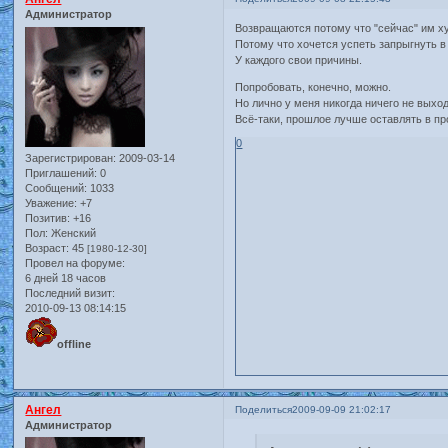
Администратор
Возвращаются потому что "сейчас" им ху
Потому что хочется успеть запрыгнуть в
У каждого свои причины.
Попробовать, конечно, можно.
Но лично у меня никогда ничего не выхо
Всё-таки, прошлое лучше оставлять в п
0
Зарегистрирован
: 2009-03-14
Приглашений:
0
Сообщений:
1033
Уважение:
+7
Позитив:
+16
Пол:
Женский
Возраст:
45
[1980-12-30]
Провел на форуме:
6 дней 18 часов
Последний визит:
2010-09-13 08:14:15
offline
Ангел
Поделиться
2009-09-09 21:02:17
Администратор