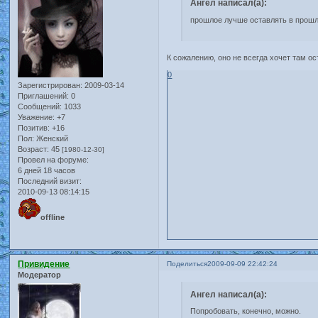
Ангел написал(а):
прошлое лучше оставлять в прош
К сожалению, оно не всегда хочет там ос
0
Зарегистрирован
: 2009-03-14
Приглашений:
0
Сообщений:
1033
Уважение:
+7
Позитив:
+16
Пол:
Женский
Возраст:
45
[1980-12-30]
Провел на форуме:
6 дней 18 часов
Последний визит:
2010-09-13 08:14:15
offline
Привидение
Поделиться
2009-09-09 22:42:24
Модератор
Ангел написал(а):
Попробовать, конечно, можно.