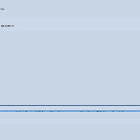
лом.
таваться...