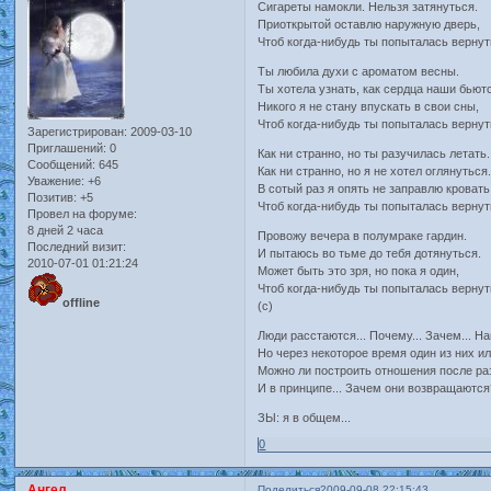
Сигареты намокли. Нельзя затянуться.
Приоткрытой оставлю наружную дверь,
Чтоб когда-нибудь ты попыталась вернут
Ты любила духи с ароматом весны.
Ты хотела узнать, как сердца наши бьют
Никого я не стану впускать в свои сны,
Чтоб когда-нибудь ты попыталась вернут
Зарегистрирован
: 2009-03-10
Приглашений:
0
Как ни странно, но ты разучилась летать.
Сообщений:
645
Как ни странно, но я не хотел оглянуться
Уважение:
+6
В сотый раз я опять не заправлю кровать
Позитив:
+5
Чтоб когда-нибудь ты попыталась вернут
Провел на форуме:
8 дней 2 часа
Провожу вечера в полумраке гардин.
Последний визит:
И пытаюсь во тьме до тебя дотянуться.
2010-07-01 01:21:24
Может быть это зря, но пока я один,
Чтоб когда-нибудь ты попыталась вернуть
offline
(с)
Люди расстаются... Почему... Зачем... На
Но через некоторое время один из них ил
Можно ли построить отношения после раз
И в принципе... Зачем они возвращаются
ЗЫ: я в общем...
0
Ангел
Поделиться
2009-09-08 22:15:43