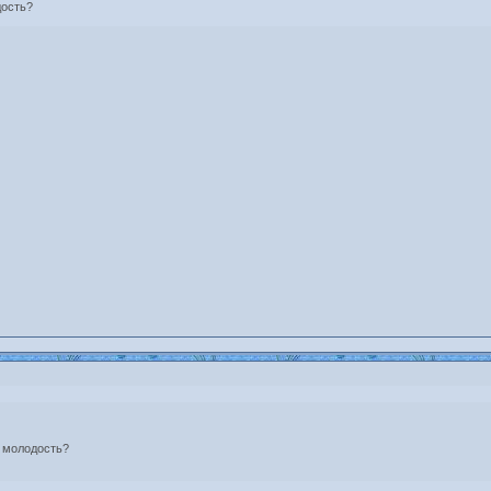
дость?
 молодость?