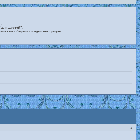
ты
"для друзей".
нальные обереги от администрации.
1