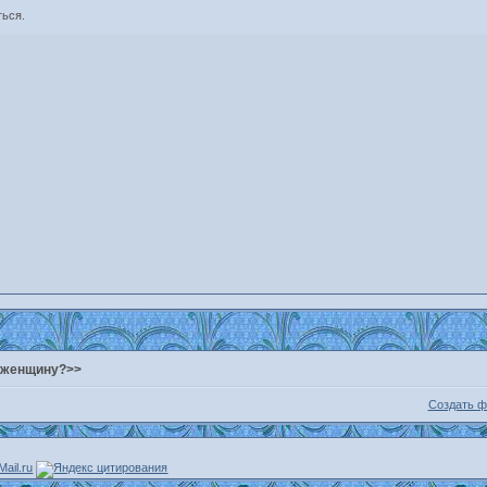
ться.
т женщину?>>
Создать 