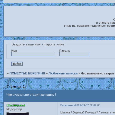
О
и станьте на
У нас вы сможете поделиться свои
Введите ваше имя и пароль ниже
Имя
Пароль
»
ПОМЕСТЬЕ БЕРЕГИНЯ
»
Любовные записки
»
Что визуально стари
Страница:
1
Что визуально старит женщину?
Привидение
Поделиться
2009-09-07 22:02:03
Модератор
Макияж? Одежда? Походка? А может сле