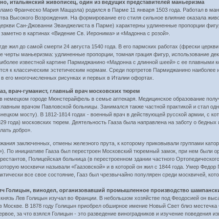
но, итальянский живописец, один из ведущих представителей маньеризма
 Франческо Мария Маццола) родился в Парме 11 января 1503 года. Работал в манье
тва Высокого Возрождения. На формирование его стиля сильное влияние оказала живо
церкви Сан-Джованни Эванджелиста в Парме) характерны удлиненные пропорции фигу
 заметно в картинах «Видение Св. Иеронима» и «Мадонна с розой».
где жил до самой смерти 24 августа 1540 года. В его пармских работах (фрески церкв
е черты маньеризма: удлиненные пропорции, томная грация фигур, использование де
наиболее известной картине Пармиджанино «Мадонна с длинной шеей» с ее плавными
тся к классическим эстетическим нормам. Среди портретов Пармиджанино наиболее и
 в его многочисленных рисунках и первых в Италии офортах.
ааз, врач-гуманист, главный врач московских тюрем
немецком городе Мюнстерайфель в семье аптекаря. Медицинское образование получил
 главным врачом Павловской больницы. Занимался также частной практикой и стал од
нецком мосту). В 1812-1814 годах - военный врач в действующей русской армии, с кот
829 года) московских тюрем. Деятельность Гааза была направлена на заботу о бедны
лать добро».
жания заключенных, отмены железного прута, к которому приковывали группами катор
»). По инициативе Гааза был перестроен Московский тюремный замок, при нем были 
арестантов, Полицейская больница (в перестроенном здании частного Ортопедическог
 которую москвичи называли «Гаазовской» и в которой он жил с 1844 года. Умер Федор 
актически все свое состояние, Гааз был чрезвычайно популярен среди москвичей, кот
евич Голицын, винодел, организовавший промышленное производство шампанск
язь Лев Голицын изучал во Франции. В небольшом хозяйстве под Феодосией он выса
и в Москве. В 1878 году Голицын приобрел обширное имение Новый Свет близ местечк
рвое, за что взялся Голицын - это разведение виноградников и изучение поведения 