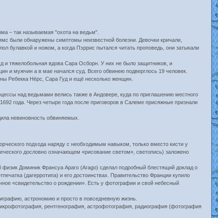
ма – так называемая "охота на ведьм".
ямс были обнаружены симптомы неизвестной болезни. Девочки кричали,
олол булавкой и ножом, а когда Пэррис пытался читать проповедь, они затыкали
д и тяжелобольная вдова Сара Осборн. У них не было защитников, и
н и мужчин а в мае начался суд. Всего обвинею подверглось 19 человек.
ны Ребекка Нёрс, Сара Гуд и ещё несколько женщин.
оцессы над ведьмами велись также в Андовере, куда по приглашению местного
1692 года. Через четыре года после приговоров в Салеме присяжные признали
дила невиновность обвиняемых.
рческого подхода наряду с необходимым навыком, только вместо кисти у
реческого дословно означающем «рисование светом», светопись) заложено
 физик Доминик Франсуа Араго (Arago) сделал подробный блестящий доклад о
тпечатка (дагерротипа) и его достоинствах. Правительство Франции купило
чное «свидетельство о рождении». Есть у фотографии и свой небесный
играфию, астрономию и просто в повседневную жизнь.
икрофотография, рентгенография, астрофотография, радиография (фотография