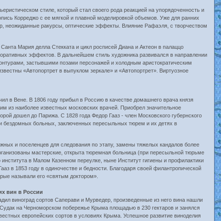
ристическом стиле, который стал своего рода реакцией на упорядоченность и
пись Корреджо с ее мягкой и плавной моделировкой объемов. Уже для ранних
р, неожиданные ракурсы, оптические эффекты. Влияние Рафаэля, с творчеством
и Санта Мария делла Стекката и цикл росписей Диана и Актеон в палаццо
коративных эффектов. В дальнейшем стиль художника развивался в направлении
 контурами, застывшими позами персонажей и холодным аристократическим
звестны «Автопортрет в выпуклом зеркале» и «Автопортрет». Виртуозное
 в Вене. В 1806 году прибыл в Россию в качестве домашнего врача князя
ним из наиболее известных московских врачей. Приобрел значительное
орой дошел до Парижа. С 1828 года Федор Гааз - член Московского губернского
х и бездомных больных, заключенных пересыльных тюрем и их детях в
жных и поселенцев для следования по этапу, замены тяжелых кандалов более
организованы мастерские, открыта тюремная больница (при пересыльной тюрьме
о института в Малом Казенном переулке, ныне Институт гигиены и профилактики
Гааз в 1853 году в одиночестве и бедности. Благодаря своей филантропической
орые называли его «святым доктором».
их вин в России
дил виноград сортов Саперави и Мурведер, произведенные из него вина нашли
а Судак на Черноморском побережье Крыма площадью в 230 гектаров и занялся
известных европейских сортов в условиях Крыма. Успешное развитие виноделия