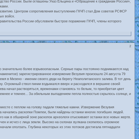
одство России. Были оглашены Указ Ельцина и «Обращение к гражданам России»,
иками.
 развитию. Центром сопротивления выступлению ГКЧП стал Дом советов РСФСР
ых войск.
правительства России обусловили быстрое поражение ГКЧП, члены которого
2
го значительно более взрывоопасным. Серные пары постоянно поднимаются над
 знаменитое) зарегистрированное извержение Везувия произошло 24 августа 79
мя в Мизено - имении своего дяди на берегу Неаполитанского залива. В тот день
ну. Огромный ствол пинии вздымался вверх и расходился в вершине своей
рева начал растворяться, временами становясь то белым, то приобретая цвет
 темнее и темнее... За обильным выпадением пепла полностью скрылось солнце, и
 вместе с пеплом на голову падали тяжелые камни. Извержение Везувия
ка начались раскопки Помпеи, были найдены останки многих погибших людей.
го как в обширной зоне раскопок археологи отыскивают останки все новых жертв.
чен и исчез с лица земли. Высоко на склонах вулкана скопилось огромное
начали оползать. Глубина некоторых из этих потоков достигала пятнадцати