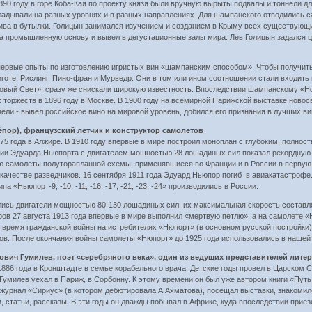
890 году в горе Коба-Кая по проекту князя были вручную вырыты подвалы и тоннели дл
ладывали на разных уровнях и в разных направлениях. Для шампанского отводились
лива в бутылки. Голицын занимался изучением и созданием в Крыму всех существующи
на промышленную основу и вывел в дегустационные залы мира. Лев Голицын задался 
.
первые опыты по изготовлению игристых вин «шампанским способом». Чтобы получить о
иготе, Рислинг, Пино-фран и Мурведр. Они в том или ином соотношении стали входит
вый Свет», сразу же снискали широкую известность. Впоследствии шампанскому «Но
 торжеств в 1896 году в Москве. В 1900 году на всемирной Парижской выставке ново
цели - вывел российское вино на мировой уровень, добился его признания в лучших в
ёпор), французский летчик и конструктор самолетов
 года в Алжире. В 1910 году впервые в мире построил моноплан с глубоким, полнос
ции Эдуарда Ньюпорта с двигателем мощностью 28 лошадиных сил показал рекордную с
самолеты полуторапланной схемы, применявшиеся во Франции и в России в первую м
ачестве разведчиков. 16 сентября 1911 года Эдуард Ньюпор погиб в авиакатастрофе. 
а «Ньюпорт-9, -10, -11, -16, -17, -21, -23, -24» производились в России.
ись двигатели мощностью 80-130 лошадиных сил, их максимальная скорость составлял
ов 27 августа 1913 года впервые в мире выполнил «мертвую петлю», а на самолете «
время гражданской войны на истребителях «Нюпорт» (в основном русской постройки) 
ов. После окончания войны самолеты «Нюпорт» до 1925 года использовались в нашей 
нович Гумилев, поэт «серебряного века», один из ведущих представителей лите
6 года в Кронштадте в семье корабельного врача. Детские годы провел в Царском Се
Гумилев уехал в Париж, в Сорбонну. К этому времени он был уже автором книги «Пут
журнал «Сириус» (в котором дебютировала А.Ахматова), посещал выставки, знакомил
 статьи, рассказы. В эти годы он дважды побывал в Африке, куда впоследствии приез