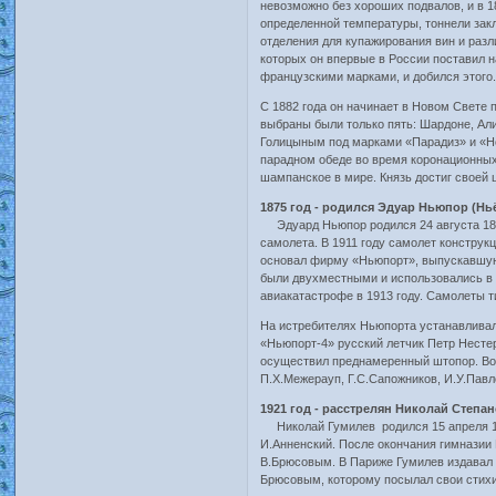
невозможно без хороших подвалов, и в 1
определенной температуры, тоннели зак
отделения для купажирования вин и раз
которых он впервые в России поставил 
французскими марками, и добился этого
С 1882 года он начинает в Новом Свете 
выбраны были только пять: Шардоне, Ал
Голицыным под марками «Парадиз» и «Но
парадном обеде во время коронационных
шампанское в мире. Князь достиг своей 
1875 год - родился Эдуар Ньюпор (Нь
Эдуард Ньюпор родился 24 августа 1875
самолета. В 1911 году самолет конструк
основал фирму «Ньюпорт», выпускавшую 
были двухместными и использовались в к
авиакатастрофе в 1913 году. Самолеты тип
На истребителях Ньюпорта устанавливал
«Ньюпорт-4» русский летчик Петр Нестер
осуществил преднамеренный штопор. Во 
П.X.Межерауп, Г.С.Сапожников, И.У.Павл
1921 год - расстрелян Николай Степа
Николай Гумилев родился 15 апреля 188
И.Анненский. После окончания гимназии 
В.Брюсовым. В Париже Гумилев издавал 
Брюсовым, которому посылал свои стихи,