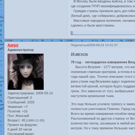
В Москву были введены войска, в том ч
где создание ГКЧП квалифицировалось к
Граждан страны призвали дать достойн
(Белый дом), где собирались доброволь
Массовые народные волнения, начавшиес
сдались и были арестованы.
0
Ангел
Поделиться
2009-08-24 10:31:37
Администратор
24 августа
79 год - легендарное извержение Ве
Высота Везувия - 1277 метров, что мен
огромным главным кратером, а почва в м
года нашей эры. Точное описание этого 
рано утром над Везувием вдруг подняло
ветвистой кроной, которую будто поддер
грязи. Это зависело от того, выбрасыва
Зарегистрирован
: 2009-03-14
наступила кромешная тьма.
Приглашений:
0
Сообщений:
1033
Это еще больше усилило тревогу и замеш
Уважение:
+7
полностью уничтожило Помпеи. Город скр
Позитив:
+16
Всего во время извержения погибли пред
Пол:
Женский
Расположенный по другую сторону от Вез
Возраст:
45
[1980-12-30]
количество пепла, грозившее в любой мо
Провел на форуме:
метров. Но к тому времени большая част
6 дней 18 часов
Последний визит: