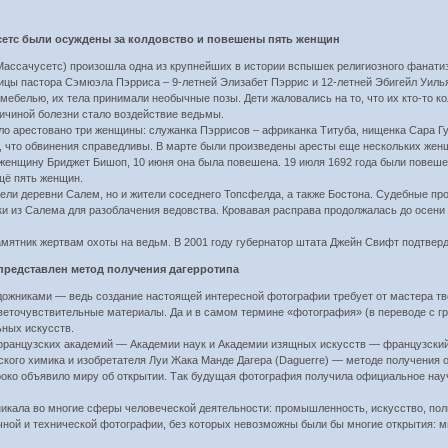
усетс были осуждены за колдовство и повешены пять женщин
Массачусетс) произошла одна из крупнейших в истории вспышек религиозного фанатиз
ицы пастора Сэмюэла Пэрриса – 9-летней Элизабет Пэррис и 12-летней Эбигейл Уиль
 мебелью, их тела принимали необычные позы. Дети жаловались на то, что их кто-то к
ричиной болезни стало воздействие ведьмы.
ло арестовано три женщины: служанка Пэррисов – африканка Титуба, нищенка Сара Гу
, что обвинения справедливы. В марте были произведены аресты еще нескольких женщи
енщину Бриджет Бишоп, 10 июня она была повешена. 19 июля 1692 года были повеше
щё пять женщин.
ли деревни Салем, но и жители соседнего Топсфелда, а также Бостона. Судебные пр
и из Салема для разоблачения ведовства. Кровавая расправа продолжалась до осени 
амятник жертвам охоты на ведьм. В 2001 году губернатор штата Джейн Свифт подтвер
представлен метод получения дагерротипа
ожниками — ведь создание настоящей интересной фотографии требует от мастера тво
веточувствительные материалы. Да и в самом термине «фотография» (в переводе с г
ьных искусств.
французских академий — Академии наук и Академии изящных искусств — французский
кого химика и изобретателя Луи Жака Манде Дагера (Daguerre) — методе получения о
ироко объявило миру об открытии. Так будущая фотография получила официальное нау
кала во многие сферы человеческой деятельности: промышленность, искусство, пол
ой и технической фотографии, без которых невозможны были бы многие открытия: м