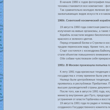
В начале 1980-х годов фотография пошл
техника становится все компактнее - ф
Так сравнительно молодое явление фото
захватывающих видов искусств и в как
1960г. Советский космический кораб
19 августа 1960 года советская ракета 
излучения на живые организмы, а также
Корабль оснастили медико-биологическо
красного и зеленого цветов.
Перед отправкой Белки и Стрелки в кос
трудом переносили жару. Кроме того, их
Старт состоялся с космодрома Байконур
стали объектом повышенного внимания и
Обе собаки чувствовали себя прекрасно
1991г. В Москве произошла попытка 
К лету 1991 года кризисные тенденции 
государства к этому времени была уже в
Налицо были центробежные тенденции, с
проявилось в республиках Прибалтики. 
высших руководителей страны документ
После того, как в августе 1991 года, к
министр внутренних дел Пуго, председат
устранения от власти Горбачева и восст
19 августа 1991 года по радио и телев
созданного Государственного комитета 