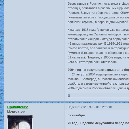
Вернувшись в Россию, поселился в Царс
столицы, печатался в различных журнала
Россию. Выпустил сборник стихов «Жемчу
Гумилева: вместе с Городецким он орган
воинской службы, в первые дни мировой 
К началу 1915 года Гумилев уже награжд
командировку на Салоникский фронт, но 
отправился в Лондон и оттуда вернулся 
«Записки кавалериста». В 1918-1921 год
Союза поэтов, вел занятия в литературн
Гумилев был арестован по обвинению в а
61 человек). Позднее, в 1950-е годы, из
чего он категорически отказался».
2004 год - в результате взрывов на б
24 августа 2004 года примерно в одно 
Москва - Волгоград, в Ростовской облас
сработали взрывные устройства, привед
2004 года был в России объявлен днем т
0
Привидение
Поделиться
2009-09-08 22:59:01
Модератор
8 сентября
70 год - Падение Иерусалима перед в