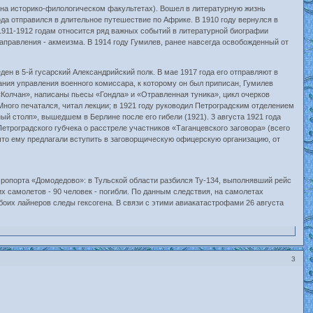
 на историко-филологическом факультетах). Вошел в литературную жизнь
ода отправился в длительное путешествие по Африке. В 1910 году вернулся в
 1911-1912 годам относится ряд важных событий в литературной биографии
направления - акмеизма. В 1914 году Гумилев, ранее навсегда освобожденный от
ен в 5-й гусарский Александрийский полк. В мае 1917 года его отправляют в
вания управления военного комиссара, к которому он был приписан, Гумилев
«Колчан», написаны пьесы «Гондла» и «Отравленная туника», цикл очерков
Много печатался, читал лекции; в 1921 году руководил Петроградским отделением
ый столп», вышедшем в Берлине после его гибели (1921). 3 августа 1921 года
троградского губчека о расстреле участников «Таганцевского заговора» (всего
и, что ему предлагали вступить в заговорщическую офицерскую организацию, от
ропорта «Домодедово»: в Тульской области разбился Ту-134, выполнявший рейс
х самолетов - 90 человек - погибли. По данным следствия, на самолетах
оих лайнеров следы гексогена. В связи с этими авиакатастрофами 26 августа
3