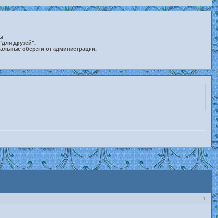
ты
"для друзей".
нальные обереги от администрации.
1