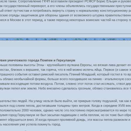
исле танки. Сопротивление ГКЧП возглавили президент РСФСР Борис Ельцин и руков
ак государственный переворот, а его члены объявлялись государственными преступн
ый ответ путчистам и потребовать вернуть страну к нормальному конституционному
ческие отряды защитников для обороны здания от возможного штурма правительственн
я в Москве в этот период, а также переход некоторых воинских частей на сторону 
зувия уничтожило города Помпеи и Геркуланум
ьше половины высоты Этны - крупнейшего вулкана Европы, но вязкая лава делает е
естах, близких к вершине, так горяча, что в ней можно испечь яйца. Первое (и самое
страшного события оставил римский писатель Плиний Младший, который гостил в то вре
сь облако необычайной формы, больше всего походившее на пинию - итальянскую сос
живали восходящие потоки воздуха. Потом, словно этот поток стал иссякать, ствол де
л вулкан пепел или землю. Небо внезапно сделалось грозным, облако становилось все
ательство людей. На улицу нельзя было выйти, не прикрыв голову подушкой, так как
ылся под слоем пепла, достигавшим толщины трех метров. Когда в середине XVIII ве
положительно 2000 человек, однако число это постоянно пересматривается по мере то
увия город Геркуланум не был засыпан падающим с неба пеплом, но он тоже был обре
мент обрушиться вниз. И когда прошел проливной дождь, эти массы пепла размокли и 
ь населения уже успела покинуть город.