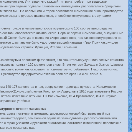
я хранения вин. Учитывая, что каждый тип вина требует при выдержке
 самые прохладные подвалы. В наземных помещениях располагались бродильни,
х типов вин. Но особый его интерес составляли шампанские вина, производство
целью создать русское шампанское, способное конкурировать с лучшими
чень тонкое и легкое вино, князь изучил около 100 сортов винограда, но
ь в состав новосветского шампанского. Первые партии шампанского, выпущенные
вый Свет» было дано название «Коронационное», так как оно фигурировало на
светское шампанское было удостоено высшей награды «Гран При» как лучшее
инодельческих странах: Франции, Италии, Германии.
тью обтянутым полотном фюзеляжем, что значительно улучшило летные качества
корость полета - 120 километров в час. В том же году Эдуард с братом Шарлем
ировую войну как основной тип самолетов-истребителей. Некоторые из них
Руководство предприятием взял на себя его брат, но и он погиб в
а 140-173 километра в час, вооружение - один-два пулемета. На самолете
Ньюпорт-21» русский летчик Константин Арцеулов в 1916 году впервые в России
летали известные летчики Н.Н.Васильченко, Ю.А.Вратолюбов, Ф.А.Ингаунис,
стране как учебные.
ратурного течения «акмеизм»
ле, здесь поступил в гимназию, директором которой был известный поэт
ь конквистадоров», замеченной одним из законодателей русского символизма
ся с французскими и русскими писателями, состоял в интенсивной переписке с
жал еще несколько раз.