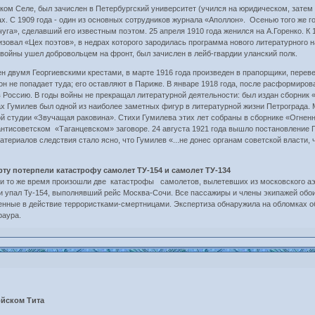
ком Селе, был зачислен в Петербургский университет (учился на юридическом, затем
х. С 1909 года - один из основных сотрудников журнала «Аполлон». Осенью того же г
га», сделавший его известным поэтом. 25 апреля 1910 года женился на А.Горенко. К
изовал «Цех поэтов», в недрах которого зародилась программа нового литературного 
войны ушел добровольцем на фронт, был зачислен в лейб-гвардии уланский полк.
ен двумя Георгиевскими крестами, в марте 1916 года произведен в прапорщики, перевед
он не попадает туда; его оставляют в Париже. В январе 1918 года, после расформиро
в Россию. В годы войны не прекращал литературной деятельности: был издан сборник 
ах Гумилев был одной из наиболее заметных фигур в литературной жизни Петрограда. 
ой студии «Звучащая раковина». Стихи Гумилева этих лет собраны в сборнике «Огненн
нтисоветском «Таганцевском» заговоре. 24 августа 1921 года вышло постановление Пе
 материалов следствия стало ясно, что Гумилев «...не донес органам советской власт
орту потерпели катастрофу самолет ТУ-154 и самолет ТУ-134
и то же время произошли две катастрофы самолетов, вылетевших из московского аэ
ти упал Ту-154, выполнявший рейс Москва-Сочи. Все пассажиры и члены экипажей обои
енные в действие террористками-смертницами. Экспертиза обнаружила на обломках об
раура.
ойском Тита