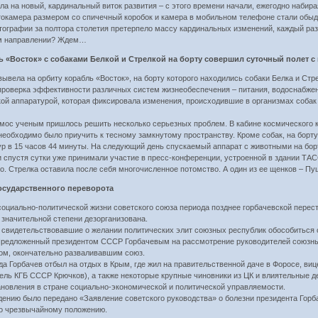
а на новый, кардинальный виток развития – с этого времени начали, ежегодно набир
отокамера размером со спичечный коробок и камера в мобильном телефоне стали обы
графии за полтора столетия претерпело массу кардинальных изменений, каждый раз 
ом направлении? Ждем…
ль «Восток» с собаками Белкой и Стрелкой на борту совершил суточный полет 
вывела на орбиту корабль «Восток», на борту которого находились собаки Белка и С
 проверка эффективности различных систем жизнеобеспечения – питания, водоснабжен
й аппаратурой, которая фиксировала изменения, происходившие в организмах собак
мос ученым пришлось решить несколько серьезных проблем. В кабине космического к
 необходимо было приучить к тесному замкнутому пространству. Кроме собак, на бор
 в 15 часов 44 минуты. На следующий день спускаемый аппарат с животными на бор
 спустя сутки уже принимали участие в пресс-конференции, устроенной в здании ТАС
. Стрелка оставила после себя многочисленное потомство. А один из ее щенков – Пу
государственного переворота
социально-политической жизни советского союза периода позднее горбачевской перес
 значительной степени дезорганизована.
видетельствовавшие о желании политических элит союзных республик обособиться от
Предложенный президентом СССР Горбачевым на рассмотрение руководителей союзных
ом, окончательно разваливавшим союз.
огда Горбачев отбыл на отдых в Крым, где жил на правительственной даче в Форосе, 
ель КГБ СССР Крючков), а также некоторые крупные чиновники из ЦК и влиятельные д
ановления в стране социально-экономической и политической управляемости.
идению было передано «Заявление советского руководства» о болезни президента Горб
по чрезвычайному положению.