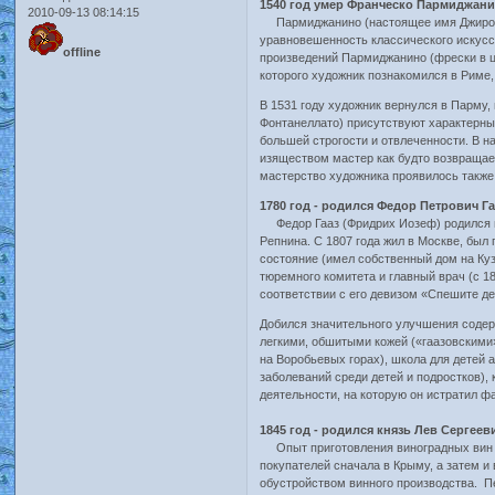
1540 год умер Франческо Пармиджани
2010-09-13 08:14:15
Пармиджанино (настоящее имя Джироламо
уравновешенность классического искусс
offline
произведений Пармиджанино (фрески в 
которого художник познакомился в Риме,
В 1531 году художник вернулся в Парму, 
Фонтанеллато) присутствуют характерны
большей строгости и отвлеченности. В 
изяществом мастер как будто возвращае
мастерство художника проявилось также
1780 год - родился Федор Петрович Г
Федор Гааз (Фридрих Иозеф) родился в 
Репнина. С 1807 года жил в Москве, был
состояние (имел собственный дом на Куз
тюремного комитета и главный врач (с 1
соответствии с его девизом «Спешите де
Добился значительного улучшения содер
легкими, обшитыми кожей («гаазовскими
на Воробьевых горах), школа для детей 
заболеваний среди детей и подростков),
деятельности, на которую он истратил ф
1845 год - родился князь Лев Серге
Опыт приготовления виноградных вин кн
покупателей сначала в Крыму, а затем 
обустройством винного производства. Пе