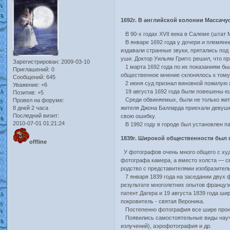
1692г. В английской колонии Массач
В 90-х годах XVII века в Салеме (штат 
В январе 1692 года у дочери и племянн
издавали странные звуки, прятались под
уши. Доктор Уильям Григгс решил, что п
Зарегистрирован
: 2009-03-10
1 марта 1692 года по их показаниям бы
Приглашений:
0
общественное мнение склонялось к тому
Сообщений:
645
2 июня суд признал виновной пожилую ж
Уважение:
+6
19 августа 1692 года были повешены е
Позитив:
+5
Среди обвиняемых, были не только жите
Провел на форуме:
8 дней 2 часа
жителя Джона Балларда приехали девушк
Последний визит:
свою ошибку.
2010-07-01 01:21:24
В 1992 году в городе был установлен п
1839г. Широкой общественности был 
offline
У фотографов очень много общего с худ
фотографа камера, а вместо холста — с
родство с представителями изобразител
7 января 1839 года на заседании двух 
результате многолетних опытов французс
патент Дагера и 19 августа 1839 года ш
покровитель - святая Вероника.
Постепенно фотография все шире прони
Появились самостоятельные виды научн
излучений), аэрофотография и др.