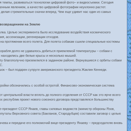
ая темпы, развиваться технологии цифровой фото– и видеосъемки. Сегодня
денным явлением, а качество цифровой фотографии неуклонно растет.
делая стремительные скачки вперед. Чем еще удивит нас один из самых
с возвращением на Землю
трелка. Целью эксперимента было исследование воздействия космического
ия, ассенизации, регенерации отходов.
 на протяжении всего полета. Для полета собакам сшили специальные костюмы
орабля долго не удавалось добиться приемлемой температуры – собаки с
ту находились две белые крысы и несколько мышей.
ту благополучно приземлился в заданном районе. Вернувшиеся с орбиты собаки
С.
шок – был подарен супруге американского президента Жаклин Кеннеди.
тройки обозначились с особой остротой. Финансово-экономическая система
 центральной власти вплоть до полного отделения от СССР как это ярче всего
 республик проект нового союзного договора представлялся большинству
вице-президент СССР Янаев, главы силовых ведомств (министр обороны Язов,
епутаты Верховного совета (Бакланов, Стародубцев) составили заговор с целью
ачева и передаче его полномочий вице-президенту Янаеву – председателю вновь