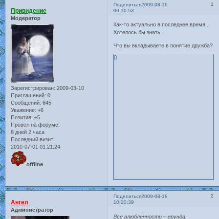
1
Поделиться
2009-08-19
Привидение
00:10:53
Модератор
Как-то актуально в последнее время...
Хотелось бы знать...
Что вы вкладываете в понятие дружба?
0
Зарегистрирован
: 2009-03-10
Приглашений:
0
Сообщений:
645
Уважение:
+6
Позитив:
+5
Провел на форуме:
8 дней 2 часа
Последний визит:
2010-07-01 01:21:24
offline
2
Поделиться
2009-08-19
Ангел
10:20:39
Администратор
Все влюблённости – ерунда.