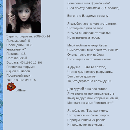
Вот серьёзная дружба – да!
Я по опыту это знаю. ( Э. Асадов)
Евгению Владимировичу
Я влюблялась, много и страстно.
Я сходила с ума от горя.
Я была в небесах от счастья.
Зарегистрирован
: 2009-03-14
Но встретила я героя.
Приглашений:
0
Сообщений:
1033
Мной любимые люди были
Уважение:
+7
Симпатичны мне в чём-то. Всё же
Позитив:
+16
Очень часто они рубили
Пол:
Женский
Нить, идёт что от кожи к коже.
Возраст:
45
[1980-12-30]
Провел на форуме:
А друзья… Это то святое,
6 дней 18 часов
Что не дам никому разрушить.
Последний визит:
Это самое дорогое.
2010-09-13 08:14:15
То, что держит на связи души.
Для друзей я на всё готова.
offline
Я не знала от них предательств.
Каждый друг мой, старый и новый,
Мне важнее иных "сиятельств".
Я люблю их. Так, как умею.
Я стараюсь им быть опорой.
Перед мнением их робею
И прощаю им все укоры.