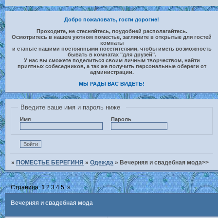
Добро пожаловать, гости дорогие!
Проходите, не стесняйтесь, поудобней располагайтесь.
Осмотритесь в нашем уютном поместье, загляните в открытые для гостей
комнаты
и станьте нашими постоянными посетителями, чтобы иметь возможность
бывать в комнатах "для друзей".
У нас вы сможете поделиться своим личным творчеством, найти
приятных собеседников, а так же получить персональные обереги от
администрации.
МЫ РАДЫ ВАС ВИДЕТЬ!
Введите ваше имя и пароль ниже
Имя
Пароль
»
ПОМЕСТЬЕ БЕРЕГИНЯ
»
Одежда
»
Вечерняя и свадебная мода>>
Страница:
1
2
3
4
5
»
Вечерняя и свадебная мода