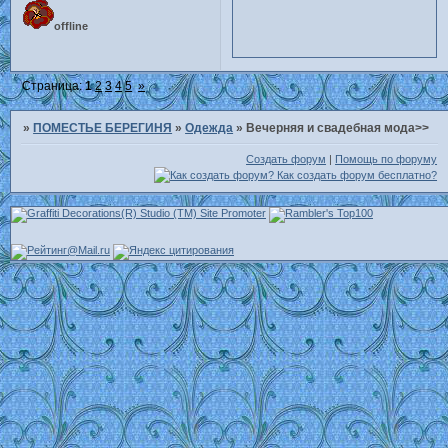
offline
Страница:
1
2
3
4
5
»
»
ПОМЕСТЬЕ БЕРЕГИНЯ
»
Одежда
»
Вечерняя и свадебная мода>>
Создать форум
|
Помощь по форуму