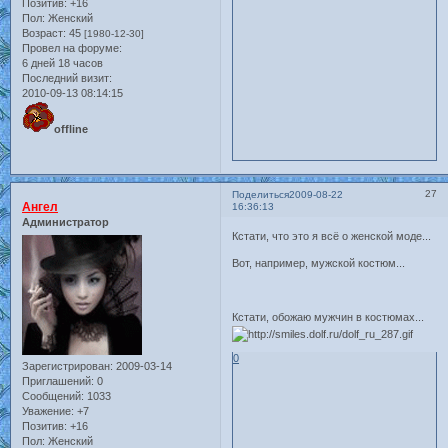
Позитив:
+16
Пол:
Женский
Возраст:
45
[1980-12-30]
Провел на форуме:
6 дней 18 часов
Последний визит:
2010-09-13 08:14:15
offline
27
Поделиться
2009-08-22
Ангел
16:36:13
Администратор
Кстати, что это я всё о женской моде...
Вот, например, мужской костюм...
Кстати, обожаю мужчин в костюмах...
Зарегистрирован
: 2009-03-14
0
Приглашений:
0
Сообщений:
1033
Уважение:
+7
Позитив:
+16
Пол:
Женский