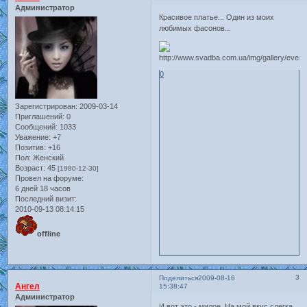
Администратор
Красивое платье... Один из моих
любимых фасонов...
0
Зарегистрирован
: 2009-03-14
Приглашений:
0
Сообщений:
1033
Уважение:
+7
Позитив:
+16
Пол:
Женский
Возраст:
45
[1980-12-30]
Провел на форуме:
6 дней 18 часов
Последний визит:
2010-09-13 08:14:15
offline
3
Поделиться
2009-08-16
Ангел
15:38:47
Администратор
И вот это - милое. На мой вкус слегка