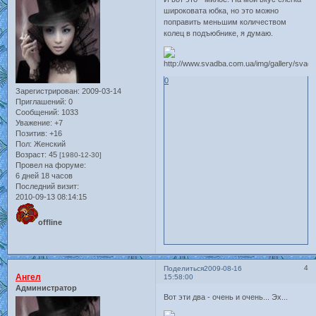
широковата юбка, но это можно
поправить меньшим количеством
колец в подъюбнике, я думаю.
0
Зарегистрирован
: 2009-03-14
Приглашений:
0
Сообщений:
1033
Уважение:
+7
Позитив:
+16
Пол:
Женский
Возраст:
45
[1980-12-30]
Провел на форуме:
6 дней 18 часов
Последний визит:
2010-09-13 08:14:15
offline
4
Поделиться
2009-08-16
Ангел
15:58:00
Администратор
Вот эти два - очень и очень... Эх...