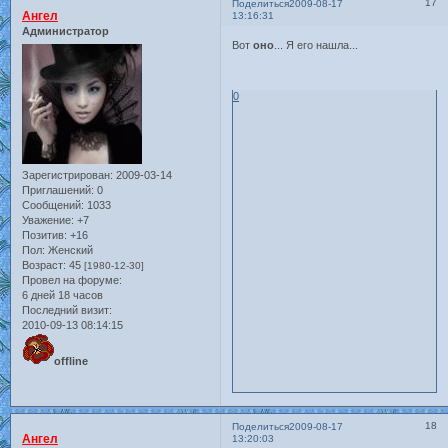
17
Поделиться
2009-08-17
Ангел
13:16:31
Администратор
Вот
оно
... Я его нашла...
0
Зарегистрирован
: 2009-03-14
Приглашений:
0
Сообщений:
1033
Уважение:
+7
Позитив:
+16
Пол:
Женский
Возраст:
45
[1980-12-30]
Провел на форуме:
6 дней 18 часов
Последний визит:
2010-09-13 08:14:15
offline
18
Поделиться
2009-08-17
Ангел
13:20:03