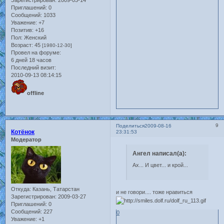
Зарегистрирован
: 2009-03-14
Приглашений:
0
Сообщений:
1033
Уважение:
+7
Позитив:
+16
Пол:
Женский
Возраст:
45
[1980-12-30]
Провел на форуме:
6 дней 18 часов
Последний визит:
2010-09-13 08:14:15
offline
9
Поделиться
2009-08-16
Котёнок
23:31:53
Модератор
Ангел написал(а):
Ах... И цвет... и крой...
Откуда:
Казань, Татарстан
и не говори.... тоже нравиться
Зарегистрирован
: 2009-03-27
Приглашений:
0
Сообщений:
227
0
Уважение:
+1