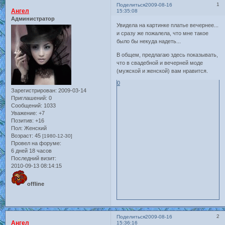
1
Поделиться
2009-08-16
Ангел
15:35:08
Администратор
Увидела на картинке платье вечернее...
и сразу же пожалела, что мне такое
было бы некуда надеть...
В общем, предлагаю здесь показывать,
что в свадебной и вечерней моде
(мужской и женской) вам нравится.
0
Зарегистрирован
: 2009-03-14
Приглашений:
0
Сообщений:
1033
Уважение:
+7
Позитив:
+16
Пол:
Женский
Возраст:
45
[1980-12-30]
Провел на форуме:
6 дней 18 часов
Последний визит:
2010-09-13 08:14:15
offline
2
Поделиться
2009-08-16
Ангел
15:36:16