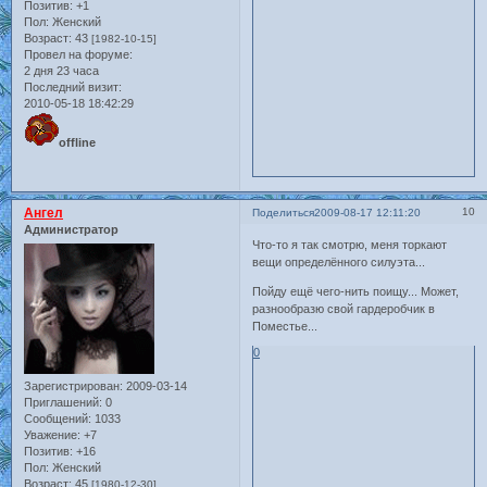
Позитив:
+1
Пол:
Женский
Возраст:
43
[1982-10-15]
Провел на форуме:
2 дня 23 часа
Последний визит:
2010-05-18 18:42:29
offline
Ангел
10
Поделиться
2009-08-17 12:11:20
Администратор
Что-то я так смотрю, меня торкают
вещи определённого силуэта...
Пойду ещё чего-нить поищу... Может,
разнообразю свой гардеробчик в
Поместье...
0
Зарегистрирован
: 2009-03-14
Приглашений:
0
Сообщений:
1033
Уважение:
+7
Позитив:
+16
Пол:
Женский
Возраст:
45
[1980-12-30]