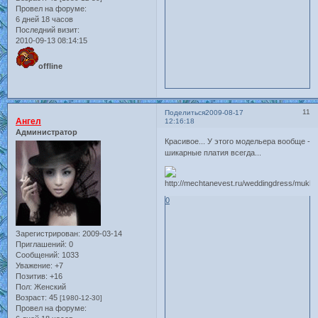
Провел на форуме:
6 дней 18 часов
Последний визит:
2010-09-13 08:14:15
offline
11
Поделиться
2009-08-17
Ангел
12:16:18
Администратор
Красивое... У этого модельера вообще -
шикарные платия всегда...
0
Зарегистрирован
: 2009-03-14
Приглашений:
0
Сообщений:
1033
Уважение:
+7
Позитив:
+16
Пол:
Женский
Возраст:
45
[1980-12-30]
Провел на форуме: