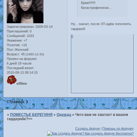
Брюк!!!!!!!
Катастрофически...
Ну... значит, после ЗП идём пополнять
Зарегистрирован
: 2009-03-14
гардероб.
Приглашений:
0
Сообщений:
1033
0
Уважение:
+7
Позитив:
+16
Пол:
Женский
Возраст:
45
[1980-12-30]
Провел на форуме:
6 дней 18 часов
Последний визит:
2010-09-13 08:14:15
offline
Страница:
1
»
ПОМЕСТЬЕ БЕРЕГИНЯ
»
Одежда
»
Чего вам не хватает в вашем
гардеробе?>>
Создать форум
|
Помощь по форуму