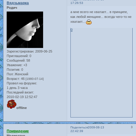
Вядзьмарка
17:26:53
Родич
а мне всего не хватает... в принципе,
как любой женщине... всегда чего-то не
хватает...
0
Зарегистрирован
: 2009-06-25
Приглашений:
0
Сообщений:
58
Уважение:
+3
Позитив:
0
Пол:
Женский
Возраст:
46
[1980-07-14]
Провел на форуме:
1 день 3 часа
Последний визит:
2010-02-19 12:52:47
offline
3
Поделиться
2009-08-13
Привидение
22:42:39
Модератор