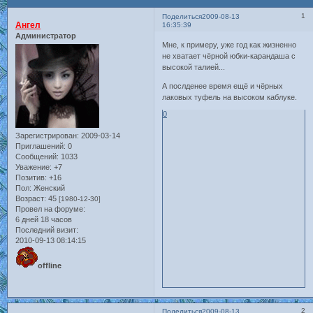
1
Поделиться
2009-08-13
Ангел
16:35:39
Администратор
Мне, к примеру, уже год как жизненно
не хватает чёрной юбки-карандаша с
высокой талией...
А послденее время ещё и чёрных
лаковых туфель на высоком каблуке.
0
Зарегистрирован
: 2009-03-14
Приглашений:
0
Сообщений:
1033
Уважение:
+7
Позитив:
+16
Пол:
Женский
Возраст:
45
[1980-12-30]
Провел на форуме:
6 дней 18 часов
Последний визит:
2010-09-13 08:14:15
offline
2
Поделиться
2009-08-13