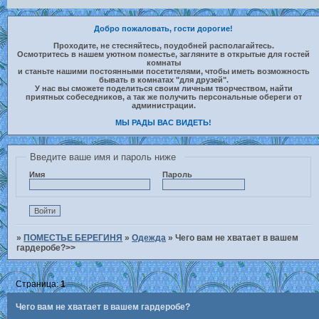
Добро пожаловать, гости дорогие!
Проходите, не стесняйтесь, поудобней располагайтесь.
Осмотритесь в нашем уютном поместье, загляните в открытые для гостей
комнаты
и станьте нашими постоянными посетителями, чтобы иметь возможность
бывать в комнатах "для друзей".
У нас вы сможете поделиться своим личным творчеством, найти
приятных собеседников, а так же получить персональные обереги от
администрации.
МЫ РАДЫ ВАС ВИДЕТЬ!
Введите ваше имя и пароль ниже
Имя
Пароль
»
ПОМЕСТЬЕ БЕРЕГИНЯ
»
Одежда
»
Чего вам не хватает в вашем
гардеробе?>>
Страница:
1
Чего вам не хватает в вашем гардеробе?