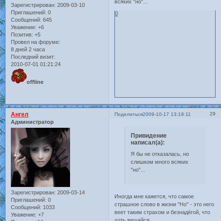
всяких "но"...
Зарегистрирован
: 2009-03-10
Приглашений:
0
0
Сообщений:
645
Уважение:
+6
Позитив:
+5
Провел на форуме:
8 дней 2 часа
Последний визит:
2010-07-01 01:21:24
offline
Ангел
29
Поделиться
2009-10-17 13:19:11
Администратор
Привидение
написал(а):
Я бы не отказалась, но
слишком много всяких
"но"...
Зарегистрирован
: 2009-03-14
Иногда мне кажется, что самое
Приглашений:
0
страшное слово в жизни "Но" - это него
Сообщений:
1033
веет таким страхом и безнадёгой, что
Уважение:
+7
хоть вешайся...