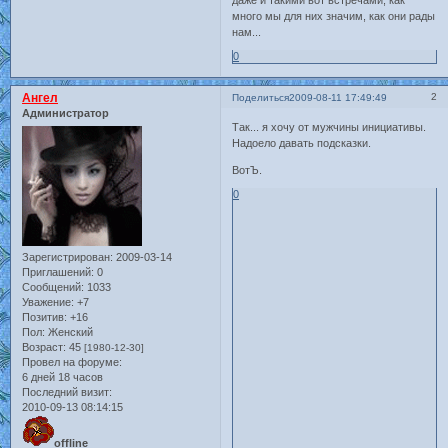
даже и такими вот встречами, как
много мы для них значим, как они рады
нам...
0
Ангел
2
Поделиться
2009-08-11 17:49:49
Администратор
Так... я хочу от мужчины инициативы.
Надоело давать подсказки.
ВотЪ.
0
Зарегистрирован
: 2009-03-14
Приглашений:
0
Сообщений:
1033
Уважение:
+7
Позитив:
+16
Пол:
Женский
Возраст:
45
[1980-12-30]
Провел на форуме:
6 дней 18 часов
Последний визит:
2010-09-13 08:14:15
offline