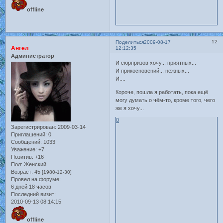
offline
12
Поделиться
2009-08-17
Ангел
12:12:35
Администратор
И сюрпризов хочу... приятных...
И прикосновений... нежных...
И....
Короче, пошла я работать, пока ещё
могу думать о чём-то, кроме того, чего
же я хочу...
0
Зарегистрирован
: 2009-03-14
Приглашений:
0
Сообщений:
1033
Уважение:
+7
Позитив:
+16
Пол:
Женский
Возраст:
45
[1980-12-30]
Провел на форуме:
6 дней 18 часов
Последний визит:
2010-09-13 08:14:15
offline