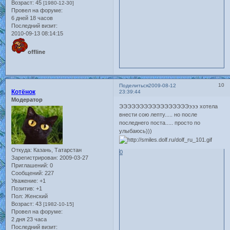
Возраст:
45
[1980-12-30]
Провел на форуме:
6 дней 18 часов
Последний визит:
2010-09-13 08:14:15
offline
10
Поделиться
2009-08-12
Котёнок
23:39:44
Модератор
ЭЭЭЭЭЭЭЭЭЭЭЭЭЭЭЭЭэээ хотела
внести сою лепту..... но после
последнего поста..... просто по
улыбаюсь)))
Откуда:
Казань, Татарстан
0
Зарегистрирован
: 2009-03-27
Приглашений:
0
Сообщений:
227
Уважение:
+1
Позитив:
+1
Пол:
Женский
Возраст:
43
[1982-10-15]
Провел на форуме:
2 дня 23 часа
Последний визит: