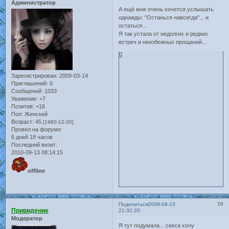
Администратор
А ещё мне очень хочется услышать
однажды: "Останься навсегда"... и
остаться...
Я так устала от недолгих и редких
встреч и неизбежных прощаний...
0
Зарегистрирован
: 2009-03-14
Приглашений:
0
Сообщений:
1033
Уважение:
+7
Позитив:
+16
Пол:
Женский
Возраст:
45
[1980-12-30]
Провел на форуме:
6 дней 18 часов
Последний визит:
2010-09-13 08:14:15
offline
16
Поделиться
2009-09-15
Привидение
21:32:20
Модератор
Я тут подумала... секса хочу