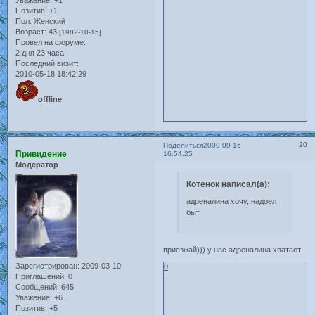
Уважение:
+1
Позитив:
+1
Пол:
Женский
Возраст:
43
[1982-10-15]
Провел на форуме:
2 дня 23 часа
Последний визит:
2010-05-18 18:42:29
offline
20
Поделиться
2009-09-16
Привидение
16:54:25
Модератор
Котёнок написал(а):
адреналина хочу, надоел
быт
приезжай))) у нас адреналина хватает
Зарегистрирован
: 2009-03-10
0
Приглашений:
0
Сообщений:
645
Уважение:
+6
Позитив:
+5