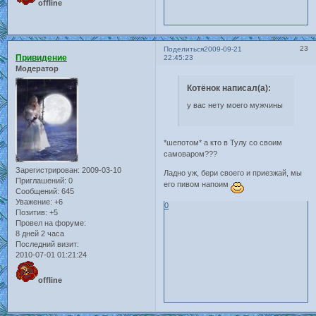
offline
23
Поделиться
2009-09-21
Привидение
22:45:23
Модератор
Котёнок написал(а):
у вас нету моего мужчины
*шепотом* а кто в Тулу со своим
самоваром???
Зарегистрирован
: 2009-03-10
Ладно уж, бери своего и приезжай, мы
Приглашений:
0
его пивом напоим
Сообщений:
645
Уважение:
+6
0
Позитив:
+5
Провел на форуме:
8 дней 2 часа
Последний визит:
2010-07-01 01:21:24
offline