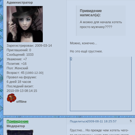
Администратор
Привидение
написал(а):
А можно для начала хотеть
просто мужчину????
Можно, конечно...
Зарегистрирован
: 2009-03-14
Приглашений:
0
Но это ещё грустнее.
Сообщений:
1033
0
Уважение:
+7
Позитив:
+16
Пол:
Женский
Возраст:
45
[1980-12-30]
Провел на форуме:
6 дней 18 часов
Последний визит:
2010-09-13 08:14:15
offline
Привидение
5
Поделиться
2009-08-11 18:25:57
Модератор
Грустно... Но прежде чем хотеть чего-
то от мужчины, надо для начало иметь