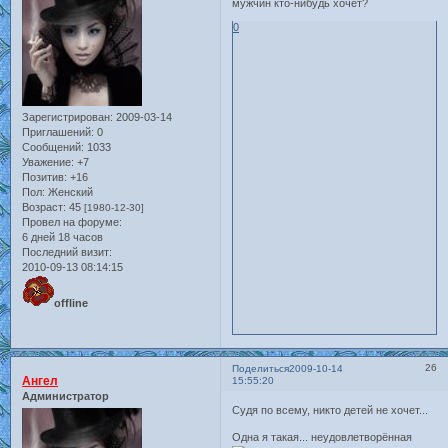
мужчин кто-нибудь хочет?
0
Зарегистрирован
: 2009-03-14
Приглашений:
0
Сообщений:
1033
Уважение:
+7
Позитив:
+16
Пол:
Женский
Возраст:
45
[1980-12-30]
Провел на форуме:
6 дней 18 часов
Последний визит:
2010-09-13 08:14:15
offline
26
Поделиться
2009-10-14
Ангел
15:55:20
Администратор
Судя по всему, никто детей не хочет...
Одна я такая... неудовлетворённая