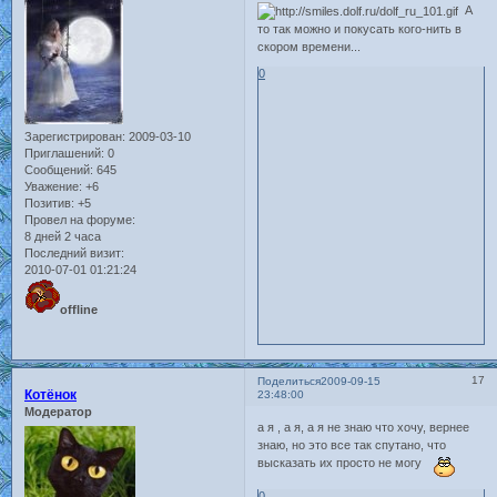
А
то так можно и покусать кого-нить в
скором времени...
0
Зарегистрирован
: 2009-03-10
Приглашений:
0
Сообщений:
645
Уважение:
+6
Позитив:
+5
Провел на форуме:
8 дней 2 часа
Последний визит:
2010-07-01 01:21:24
offline
17
Поделиться
2009-09-15
Котёнок
23:48:00
Модератор
а я , а я, а я не знаю что хочу, вернее
знаю, но это все так спутано, что
высказать их просто не могу
0