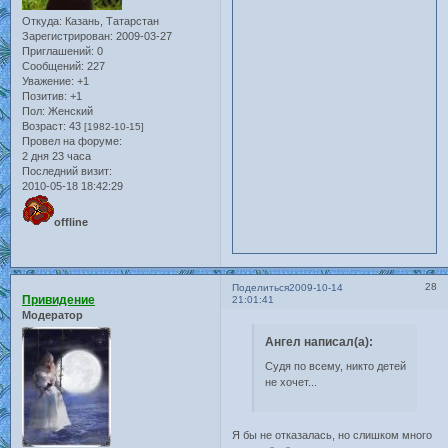
Откуда:
Казань, Татарстан
Зарегистрирован
: 2009-03-27
Приглашений:
0
Сообщений:
227
Уважение:
+1
Позитив:
+1
Пол:
Женский
Возраст:
43
[1982-10-15]
Провел на форуме:
2 дня 23 часа
Последний визит:
2010-05-18 18:42:29
offline
28
Поделиться
2009-10-14
Привидение
21:01:41
Модератор
Ангел написал(а):
Судя по всему, никто детей
не хочет...
Я бы не отказалась, но слишком много