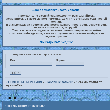
Добро пожаловать, гости дорогие!
Проходите, не стесняйтесь, поудобней располагайтесь.
Осмотритесь в нашем уютном поместье, загляните в открытые для гостей
комнаты
и станьте нашими постоянными посетителями, чтобы иметь возможность
бывать в комнатах "для друзей".
У нас вы сможете поделиться своим личным творчеством, найти
приятных собеседников, а так же получить персональные обереги от
администрации.
МЫ РАДЫ ВАС ВИДЕТЬ!
Введите ваше имя и пароль ниже
Имя
Пароль
»
ПОМЕСТЬЕ БЕРЕГИНЯ
»
Любовные записки
»
Чего мы хотим от
мужчин?>>
Страница:
1
Чего мы хотим от мужчин?