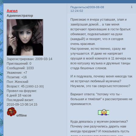
1
Поделиться
2009-08-08
Ангел
12:24:02
Администратор
Приезжаю я вчера уставшая, злая и
замёрзшая домой... а там меня
встречают приехвашие в гости братья:
обнимают, подхватывают на руки
(каждый!) и гвоорят, что я сегодня
очень красивая.
Настроение, естественно, сразу же
улучшается. И даже не напрягает
орущая в моей комнате в 11 вечера на
Зарегистрирован
: 2009-03-14
всю катушку музыка и дружные танцы
Приглашений:
0
Сообщений:
1033
стада бешеных слонов.
Уважение:
+7
И я подумала, почему меня никогда так
Позитив:
+16
не встречал любимый мужчина?
Пол:
Женский
Неужели, это так сверхъестетсвенно?
Возраст:
45
[1980-12-30]
Провел на форуме:
Вариант ответа: "потому что ты -
6 дней 18 часов
большая и тяжёлая" к рассмотрению не
Последний визит:
принимается.
2010-09-13 08:14:15
offline
Куда девалась у мужчин романтика?
Почему они разучились дарить нам
иногда праздник? И показывать пусть