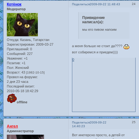
Котёнок
24
Поделиться
2009-09-22 11:48:43
Модератор
Привидение
написал(а):
мы его пивом напоим
Откуда:
Казань, Татарстан
Зарегистрирован
: 2009-03-27
а меня больше не стоит да????
Приглашений:
0
вот собиремся и приедем))))
Сообщений:
227
Уважение:
+1
0
Позитив:
+1
Пол:
Женский
Возраст:
43
[1982-10-15]
Провел на форуме:
2 дня 23 часа
Последний визит:
2010-05-18 18:42:29
offline
25
Поделиться
2009-09-22
Ангел
14:40:23
Администратор
Вот инетерсно просто, а детей от