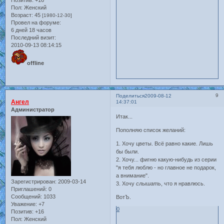
Позитив:
+16
Пол:
Женский
Возраст:
45
[1980-12-30]
Провел на форуме:
6 дней 18 часов
Последний визит:
2010-09-13 08:14:15
offline
9
Поделиться
2009-08-12
Ангел
14:37:01
Администратор
Итак...
Пополняю список желаний:
1. Хочу цветы. Всё равно какие. Лишь
бы были.
2. Хочу... фигню какую-нибудь из серии
"я тебя люблю - но главное не подарок,
а внимание".
Зарегистрирован
: 2009-03-14
3. Хочу
слышать
, что я нравлюсь.
Приглашений:
0
Сообщений:
1033
ВотЪ.
Уважение:
+7
0
Позитив:
+16
Пол:
Женский