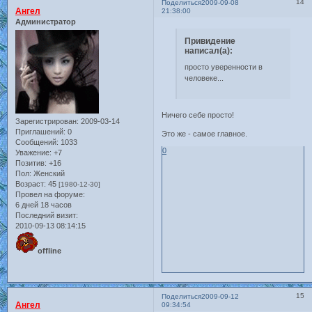
14
Поделиться
2009-09-08
Ангел
21:38:00
Администратор
Привидение
написал(а):
просто уверенности в
человеке...
Ничего себе просто!
Зарегистрирован
: 2009-03-14
Приглашений:
0
Это же - самое главное.
Сообщений:
1033
0
Уважение:
+7
Позитив:
+16
Пол:
Женский
Возраст:
45
[1980-12-30]
Провел на форуме:
6 дней 18 часов
Последний визит:
2010-09-13 08:14:15
offline
15
Поделиться
2009-09-12
Ангел
09:34:54