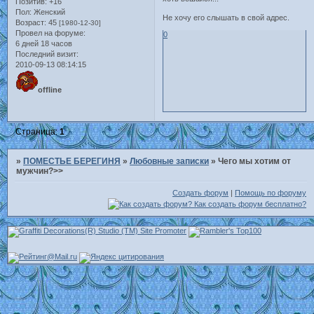
Позитив:
+16
Пол:
Женский
Не хочу его слышать в свой адрес.
Возраст:
45
[1980-12-30]
Провел на форуме:
0
6 дней 18 часов
Последний визит:
2010-09-13 08:14:15
offline
Страница:
1
»
ПОМЕСТЬЕ БЕРЕГИНЯ
»
Любовные записки
»
Чего мы хотим от
мужчин?>>
Создать форум
|
Помощь по форуму