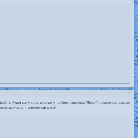
3
 работы будет как у всех, а не как у турбины ледокола "Ленин" в походном режиме
галтер-экономист-таможенный агент).