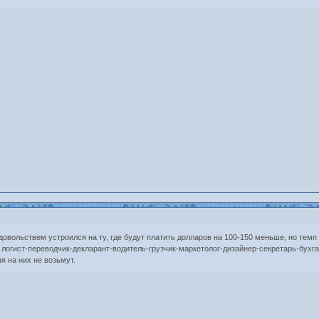
удовольствем устроился на ту, где будут платить долларов на 100-150 меньше, но темп
 не логист-переводчик-декларант-водитель-грузчик-маркетолог-дизайнер-секретарь-бух
ня на них не возьмут.