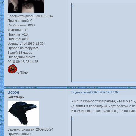
0
Зарегистрирован
: 2009-03-14
Приглашений:
0
Сообщений:
1033
Уважение:
+7
Позитив:
+16
Пол:
Женский
Возраст:
45
[1980-12-30]
Провел на форуме:
6 дней 18 часов
Последний визит:
2010-09-13 08:14:15
offline
Ворон
Поделиться
2009-08-06 19:17:09
Богатырь
У меня сейчас такая работа, что я бы с 
(я логист и переводчик, черт побери, а
К сожалению, таких работ нет, точнее ме
0
Зарегистрирован
: 2009-05-24
Приглашений:
0