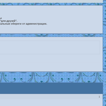
ты
"для друзей".
нальные обереги от администрации.
1