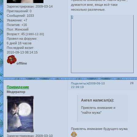
думается мне, вещи всё-таки
Зарегистрирован
: 2009-03-14
несколько различные.
Приглашений:
0
Сообщений:
1033
0
Уважение:
+7
Позитив:
+16
Пол:
Женский
Возраст:
45
[1980-12-30]
Провел на форуме:
6 дней 18 часов
Последний визит:
2010-09-13 08:14:15
offline
28
Поделиться
2009-09-10
Привидение
22:39:19
Модератор
Ангел написал(а):
Привлечь внимание и
"найти мужа"
Привлечь внимание будущего мужа
Зарегистрирован
: 2009-03-10