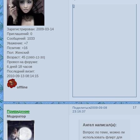
0
Зарегистрирован
: 2009-03-14
Приглашений:
0
Сообщений:
1033
Уважение:
+7
Позитив:
+16
Пол:
Женский
Возраст:
45
[1980-12-30]
Провел на форуме:
6 дней 18 часов
Последний визит:
2010-09-13 08:14:15
offline
17
Поделиться
2009-09-08
Привидение
23:16:37
Модератор
Ангел написал(а):
Вопрос по теме, можно ли
использовать флирт для