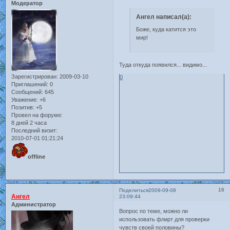
Модератор
Ангел написал(а):
Боже, куда катится это
мир!
Туда откуда появился... видимо...
Зарегистрирован
: 2009-03-10
0
Приглашений:
0
Сообщений:
645
Уважение:
+6
Позитив:
+5
Провел на форуме:
8 дней 2 часа
Последний визит:
2010-07-01 01:21:24
offline
16
Поделиться
2009-09-08
Ангел
23:09:44
Администратор
Вопрос по теме, можно ли
использовать флирт для проверки
чувств своей половины?