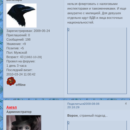
нельзя флиртовать с налоговыми
инспекторами и таможенниками. И еще
аккуратно с милицией. Для девушек
отдельно идут ВДВ и лица восточных
национальностей.
0
Зарегистрирован
: 2009-05-24
Приглашений:
0
Сообщений:
198
Уважение:
+9
Позитив:
+5
Пол:
Мужской
Возраст:
43
[1982-10-28]
Провел на форуме:
1 день 3 часа
Последний визит:
2010-03-24 11:00:42
offline
4
Поделиться
2009-08-06
Ангел
20:16:29
Администратор
Ворон
, странный подход...
0