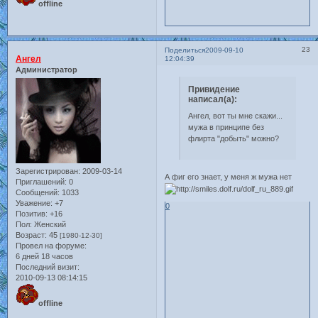
offline
23
Поделиться
2009-09-10
Ангел
12:04:39
Администратор
Привидение
написал(а):
Ангел, вот ты мне скажи...
мужа в принципе без
флирта "добыть" можно?
Зарегистрирован
: 2009-03-14
А фиг его знает, у меня ж мужа нет
Приглашений:
0
Сообщений:
1033
Уважение:
+7
0
Позитив:
+16
Пол:
Женский
Возраст:
45
[1980-12-30]
Провел на форуме:
6 дней 18 часов
Последний визит:
2010-09-13 08:14:15
offline