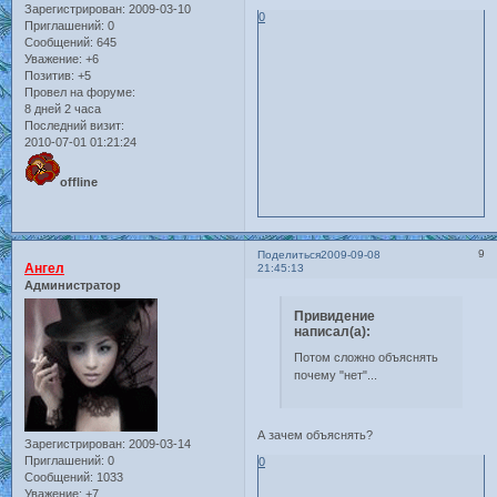
Зарегистрирован
: 2009-03-10
0
Приглашений:
0
Сообщений:
645
Уважение:
+6
Позитив:
+5
Провел на форуме:
8 дней 2 часа
Последний визит:
2010-07-01 01:21:24
offline
9
Поделиться
2009-09-08
Ангел
21:45:13
Администратор
Привидение
написал(а):
Потом сложно объяснять
почему "нет"...
А зачем объяснять?
Зарегистрирован
: 2009-03-14
Приглашений:
0
0
Сообщений:
1033
Уважение:
+7