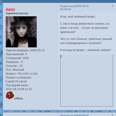
1
Поделиться
2009-08-05
Ангел
09:28:44
Администратор
Итак, мой любимый флирт.
С кем и когда флиртовать можно, а в
каких случаях - лучше не рисковать
здоровьем?
Чего от него больше: приятных эмоций
или непредвиденных проблем?
И всегда ли флирт - невинная забава?
Зарегистрирован
: 2009-03-14
Приглашений:
0
0
Сообщений:
1033
Уважение:
+7
Позитив:
+16
Пол:
Женский
Возраст:
45
[1980-12-30]
Провел на форуме:
6 дней 18 часов
Последний визит:
2010-09-13 08:14:15
offline
2
Поделиться
2009-08-06