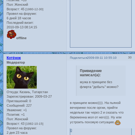
Пол:
Женский
Возраст:
45
[1980-12-30]
Провел на форуме:
6 дней 18 часов
Последний визит:
2010-09-13 08:14:15
offline
Котёнок
30
Поделиться
2009-09-11 10:55:10
Модератор
Привидение
написал(а):
мужа в принципе без
флирта "добыть" можно?
Откуда:
Казань, Татарстан
Зарегистрирован
: 2009-03-27
Приглашений:
0
в принципе можно)))). На пьяной
Сообщений:
227
вечеринке после оргии, прийти
Уважение:
+1
недельки так через 2 и сказать что
Позитив:
+1
беременна мол от него))). Ну или
Пол:
Женский
устроить похожую ситуацию
Возраст:
43
[1982-10-15]
Провел на форуме:
0
2 дня 23 часа