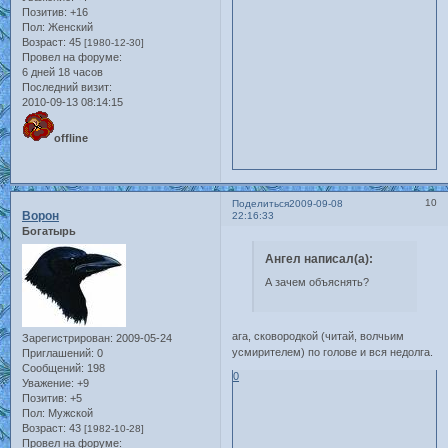
Позитив:
+16
Пол:
Женский
Возраст:
45
[1980-12-30]
Провел на форуме:
6 дней 18 часов
Последний визит:
2010-09-13 08:14:15
offline
10
Поделиться
2009-09-08
Ворон
22:16:33
Богатырь
Ангел написал(а):
А зачем объяснять?
ага, сковородкой (читай, волчьим
Зарегистрирован
: 2009-05-24
усмирителем) по голове и вся недолга.
Приглашений:
0
Сообщений:
198
0
Уважение:
+9
Позитив:
+5
Пол:
Мужской
Возраст:
43
[1982-10-28]
Провел на форуме: