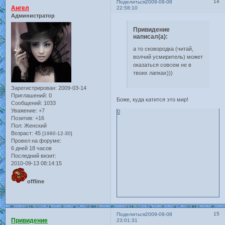
14
Поделиться
2009-09-08
Ангел
22:58:10
Администратор
Привидение
написал(а):
а то сковородка (читай,
волчий усмиритель) может
оказаться совсем не в
твоих лапках)))
Зарегистрирован
: 2009-03-14
Приглашений:
0
Боже, куда катится это мир!
Сообщений:
1033
Уважение:
+7
0
Позитив:
+16
Пол:
Женский
Возраст:
45
[1980-12-30]
Провел на форуме:
6 дней 18 часов
Последний визит:
2010-09-13 08:14:15
offline
15
Поделиться
2009-09-08
Привидение
23:01:31