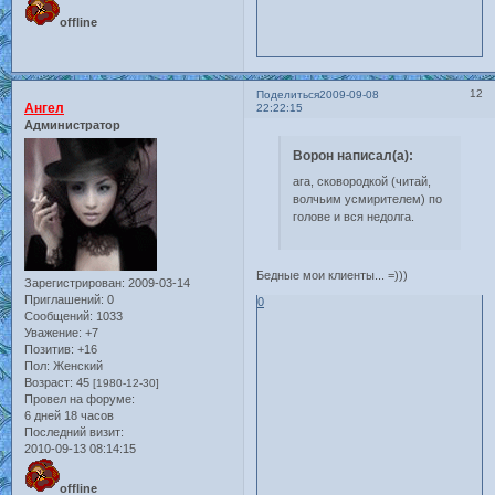
offline
12
Поделиться
2009-09-08
Ангел
22:22:15
Администратор
Ворон написал(а):
ага, сковородкой (читай,
волчьим усмирителем) по
голове и вся недолга.
Бедные мои клиенты... =)))
Зарегистрирован
: 2009-03-14
Приглашений:
0
0
Сообщений:
1033
Уважение:
+7
Позитив:
+16
Пол:
Женский
Возраст:
45
[1980-12-30]
Провел на форуме:
6 дней 18 часов
Последний визит:
2010-09-13 08:14:15
offline