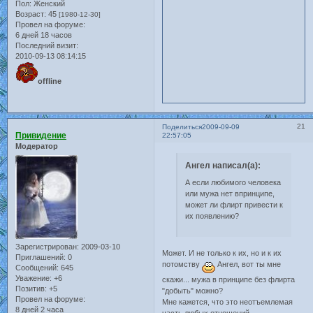
Пол:
Женский
Возраст:
45
[1980-12-30]
Провел на форуме:
6 дней 18 часов
Последний визит:
2010-09-13 08:14:15
offline
21
Поделиться
2009-09-09
Привидение
22:57:05
Модератор
Ангел написал(а):
А если любимого человека
или мужа нет впринципе,
может ли флирт привести к
их появлению?
Зарегистрирован
: 2009-03-10
Может. И не только к их, но и к их
Приглашений:
0
потомству
Ангел, вот ты мне
Сообщений:
645
Уважение:
+6
скажи... мужа в принципе без флирта
Позитив:
+5
"добыть" можно?
Провел на форуме:
Мне кажется, что это неотъемлемая
8 дней 2 часа
часть любых отношений.