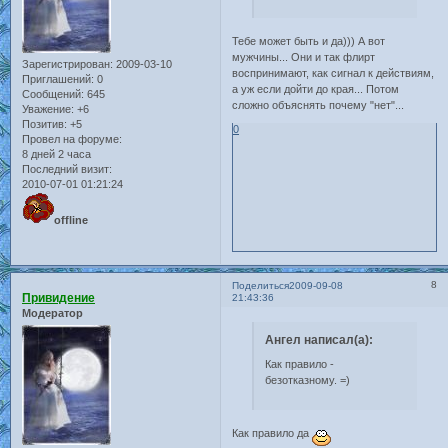
Тебе может быть и да))) А вот
мужчины... Они и так флирт
Зарегистрирован
: 2009-03-10
воспринимают, как сигнал к действиям,
Приглашений:
0
а уж если дойти до края... Потом
Сообщений:
645
сложно объяснять почему "нет"...
Уважение:
+6
Позитив:
+5
0
Провел на форуме:
8 дней 2 часа
Последний визит:
2010-07-01 01:21:24
offline
8
Поделиться
2009-09-08
Привидение
21:43:36
Модератор
Ангел написал(а):
Как правило -
безотказному. =)
Как правило да