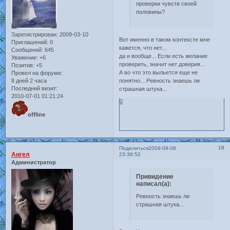
проверки чувств своей
половины?
Зарегистрирован
: 2009-03-10
Вот именно в таком контексте мне
Приглашений:
0
кажется, что нет...
Сообщений:
645
да и вообще... Если есть желание
Уважение:
+6
проверить, значит нет доверия...
Позитив:
+5
А во что это выльется еще не
Провел на форуме:
понятно... Ревность знаешь ли
8 дней 2 часа
Последний визит:
страшная штука...
2010-07-01 01:21:24
0
offline
18
Поделиться
2009-09-08
Ангел
23:36:52
Администратор
Привидение
написал(а):
Ревность знаешь ли
страшная штука...