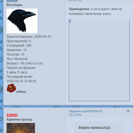
Ворон
21:47:25
Богатырь
Привидение
, я не в курсе. Мне не
положено такие вещи знать.
0
Зарегистрирован
: 2009-05-24
Приглашений:
0
Сообщений:
198
Уважение:
+9
Позитив:
+5
Пол:
Мужской
Возраст:
43
[1982-10-28]
Провел на форуме:
1 день 3 часа
Последний визит:
2010-03-24 11:00:42
offline
26
Поделиться
2009-09-10
Admin
22:13:51
Администратор
Ворон написал(а):