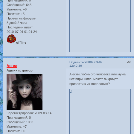
Приглашений:
0
Сообщений:
645
Уважение:
+6
Позитив:
+5
Провел на форуме:
8 дней 2 часа
Последний визит:
2010-07-01 01:21:24
offline
20
Поделиться
2009-09-09
Ангел
12:40:36
Администратор
А если любимого человека или мужа
нет впринципе, может ли флирт
привести к их появлению?
0
Зарегистрирован
: 2009-03-14
Приглашений:
0
Сообщений:
1033
Уважение:
+7
Позитив:
+16