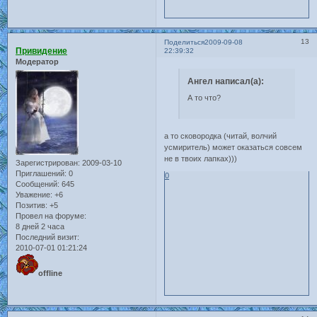
13
Поделиться
2009-09-08
Привидение
22:39:32
Модератор
Ангел написал(а):
А то что?
а то сковородка (читай, волчий
усмиритель) может оказаться совсем
не в твоих лапках)))
Зарегистрирован
: 2009-03-10
Приглашений:
0
0
Сообщений:
645
Уважение:
+6
Позитив:
+5
Провел на форуме:
8 дней 2 часа
Последний визит:
2010-07-01 01:21:24
offline