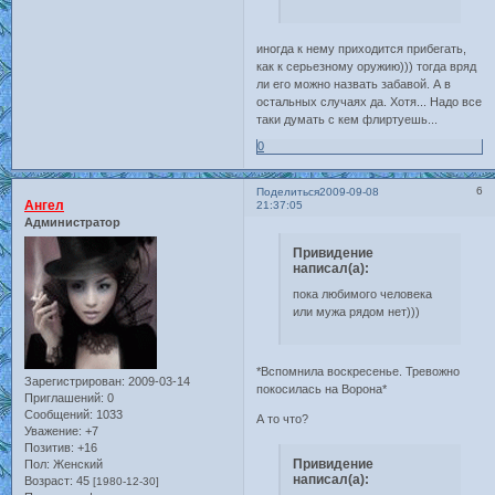
иногда к нему приходится прибегать,
как к серьезному оружию))) тогда вряд
ли его можно назвать забавой. А в
остальных случаях да. Хотя... Надо все
таки думать с кем флиртуешь...
0
6
Поделиться
2009-09-08
Ангел
21:37:05
Администратор
Привидение
написал(а):
пока любимого человека
или мужа рядом нет)))
*Вспомнила воскресенье. Тревожно
Зарегистрирован
: 2009-03-14
покосилась на Ворона*
Приглашений:
0
Сообщений:
1033
А то что?
Уважение:
+7
Позитив:
+16
Привидение
Пол:
Женский
написал(а):
Возраст:
45
[1980-12-30]