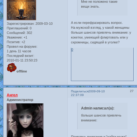
Мне не положено такие
вещи знать.
А если перефразировать вопрос.
Зарегистрирован
: 2009-03-10
На мужской взгляд, у какой женщины
Приглашений:
0
больше шансов привлечь внимание: у
Сообщений:
302
Уважение:
+1
кокетки, умеющей флиртовать или у
Позитив:
+2
скромницы, сидящей в уголке?
Провел на форуме:
0
1 день 11 часов
Последний визит:
2010-01-11 23:50:23
offline
27
Поделиться
2009-09-10
Ангел
22:37:09
Администратор
Admin написал(а):
больше шансов привлечь
внимание:
Привлечь внимание и "найти мужа",