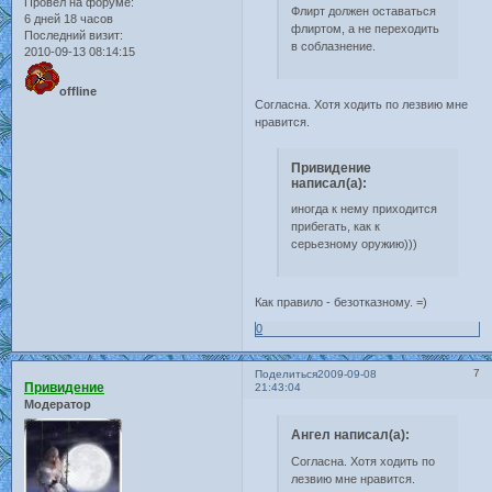
Провел на форуме:
Флирт должен оставаться
6 дней 18 часов
флиртом, а не переходить
Последний визит:
в соблазнение.
2010-09-13 08:14:15
offline
Согласна. Хотя ходить по лезвию мне
нравится.
Привидение
написал(а):
иногда к нему приходится
прибегать, как к
серьезному оружию)))
Как правило - безотказному. =)
0
7
Поделиться
2009-09-08
Привидение
21:43:04
Модератор
Ангел написал(а):
Согласна. Хотя ходить по
лезвию мне нравится.