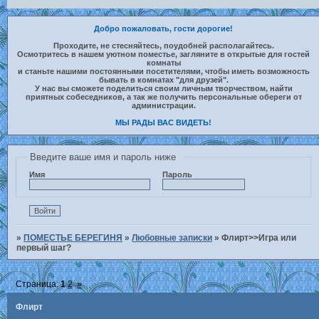
Добро пожаловать, гости дорогие!
Проходите, не стесняйтесь, поудобней располагайтесь.
Осмотритесь в нашем уютном поместье, загляните в открытые для гостей
комнаты
и станьте нашими постоянными посетителями, чтобы иметь возможность
бывать в комнатах "для друзей".
У нас вы сможете поделиться своим личным творчеством, найти
приятных собеседников, а так же получить персональные обереги от
администрации.
МЫ РАДЫ ВАС ВИДЕТЬ!
Введите ваше имя и пароль ниже
Имя
Пароль
»
ПОМЕСТЬЕ БЕРЕГИНЯ
»
Любовные записки
»
Флирт>>Игра или
первый шаг?
Страница:
1
2
»
Флирт