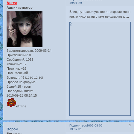
Ангел
19:01:29
Администратор
Блин, ну такое чувство, что кроме меня
никто никогда ни с кем не флиртовал...
0
Зарегистрирован
: 2009-03-14
Приглашений:
0
Сообщений:
1033
Уважение:
+7
Позитив:
+16
Пол:
Женский
Возраст:
45
[1980-12-30]
Провел на форуме:
6 дней 18 часов
Последний визит:
2010-09-13 08:14:15
offline
3
Поделиться
2009-08-06
Ворон
19:37:31
Богатырь