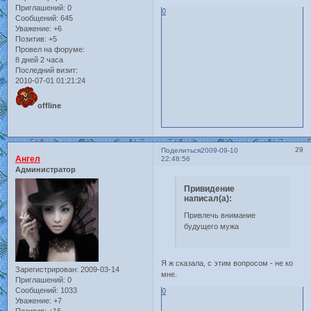
Приглашений:
0
0
Сообщений:
645
Уважение:
+6
Позитив:
+5
Провел на форуме:
8 дней 2 часа
Последний визит:
2010-07-01 01:21:24
offline
29
Поделиться
2009-09-10
Ангел
22:48:56
Администратор
Привидение
написал(а):
Привлечь внимание
будущего мужа
Я ж сказала, с этим вопросом - не ко
Зарегистрирован
: 2009-03-14
мне.
Приглашений:
0
Сообщений:
1033
0
Уважение:
+7
Позитив:
+16