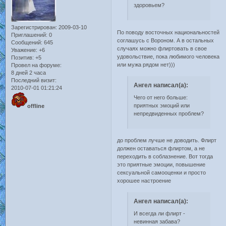
здоровьем?
Зарегистрирован
: 2009-03-10
По поводу восточных национальностей
Приглашений:
0
соглашусь с Вороном. А в остальных
Сообщений:
645
случаях можно флиртовать в свое
Уважение:
+6
удовольствие, пока любимого человека
Позитив:
+5
или мужа рядом нет)))
Провел на форуме:
8 дней 2 часа
Последний визит:
Ангел написал(а):
2010-07-01 01:21:24
Чего от него больше:
приятных эмоций или
offline
непредвиденных проблем?
до проблем лучше не доводить. Флирт
должен оставаться флиртом, а не
переходить в соблазнение. Вот тогда
это приятные эмоции, повышение
сексуальной самооценки и просто
хорошее настроение
Ангел написал(а):
И всегда ли флирт -
невинная забава?