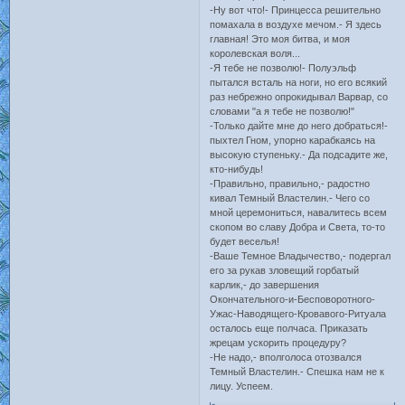
-Ну вот что!- Принцесса решительно
помахала в воздухе мечом.- Я здесь
главная! Это моя битва, и моя
королевская воля...
-Я тебе не позволю!- Полуэльф
пытался всталь на ноги, но его всякий
раз небрежно опрокидывал Варвар, со
словами "а я тебе не позволю!"
-Только дайте мне до него добраться!-
пыхтел Гном, упорно карабкаясь на
высокую ступеньку.- Да подсадите же,
кто-нибудь!
-Правильно, правильно,- радостно
кивал Темный Властелин.- Чего со
мной церемониться, навалитесь всем
скопом во славу Добра и Света, то-то
будет веселья!
-Ваше Темное Владычество,- подергал
его за рукав зловещий горбатый
карлик,- до завершения
Окончательного-и-Бесповоротного-
Ужас-Наводящего-Кровавого-Ритуала
осталось еще полчаса. Приказать
жрецам ускорить процедуру?
-Не надо,- вполголоса отозвался
Темный Властелин.- Спешка нам не к
лицу. Успеем.