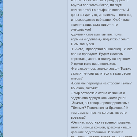
и есть. Вы же нас за бороду держите!
Кругом всё эльфийское, плюнуть
нельзя, чтобы в эльфа не попасть! И
цены вы диктуте, и политику - тоже вы,
и производство всё ваше. Хлеб - ваш,
ткани - ваши, даже пиво - и то
эльфийское!
-Другими словами, мы вас поим,
кормим и одеваем,- подытожил эльф.
Гном запнулся.
-Ничего,- проворчал он наконец.- И без
вас не пропадем. Будем железом
торговать, авось с голоду не сдохнем.
У орков тоже пиво неплохое.
-Неплохое,- согласился эльф.- Только
захотят ли они делиться с вами своим
пивом?
-Если мы перейдем на сторону Тьмы?
Конечно, захотят!
Эльф осторожно отпил из чашки и
задумчиво дернул кончиками ушей.
-Значит, вы теперь присоединитесь к
Тёмным? Повелителям Драконов? К
тем самым, против кого мы вместе
воевали?
-Они нас простят,- уверенно произнес
гном.- В конце концов, драконы - наши
дальние родственники. И живут в