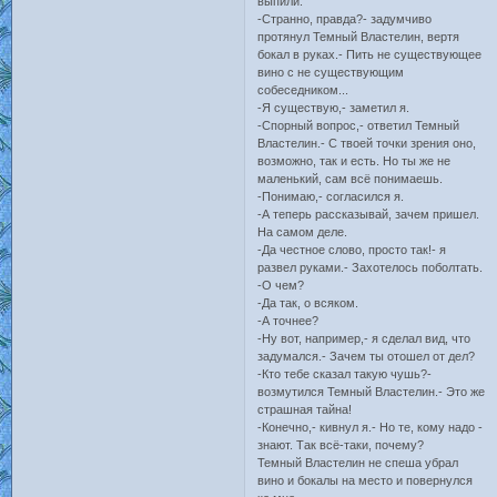
выпили.
-Странно, правда?- задумчиво
протянул Темный Властелин, вертя
бокал в руках.- Пить не существующее
вино с не существующим
собеседником...
-Я существую,- заметил я.
-Спорный вопрос,- ответил Темный
Властелин.- С твоей точки зрения оно,
возможно, так и есть. Но ты же не
маленький, сам всё понимаешь.
-Понимаю,- согласился я.
-А теперь рассказывай, зачем пришел.
На самом деле.
-Да честное слово, просто так!- я
развел руками.- Захотелось поболтать.
-О чем?
-Да так, о всяком.
-А точнее?
-Ну вот, например,- я сделал вид, что
задумался.- Зачем ты отошел от дел?
-Кто тебе сказал такую чушь?-
возмутился Темный Властелин.- Это же
страшная тайна!
-Конечно,- кивнул я.- Но те, кому надо -
знают. Так всё-таки, почему?
Темный Властелин не спеша убрал
вино и бокалы на место и повернулся