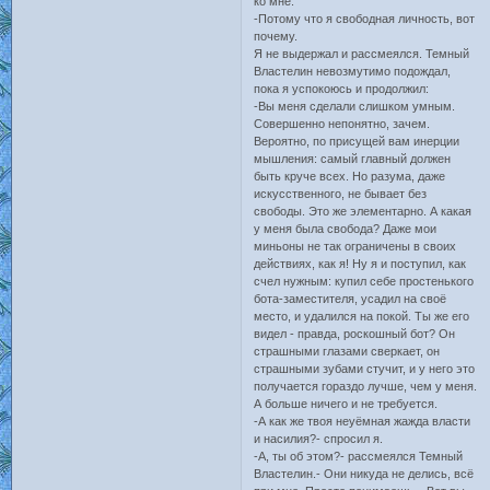
ко мне.
-Потому что я свободная личность, вот
почему.
Я не выдержал и рассмеялся. Темный
Властелин невозмутимо подождал,
пока я успокоюсь и продолжил:
-Вы меня сделали слишком умным.
Совершенно непонятно, зачем.
Вероятно, по присущей вам инерции
мышления: самый главный должен
быть круче всех. Но разума, даже
искусственного, не бывает без
свободы. Это же элементарно. А какая
у меня была свобода? Даже мои
миньоны не так ограничены в своих
действиях, как я! Ну я и поступил, как
счел нужным: купил себе простенького
бота-заместителя, усадил на своё
место, и удалился на покой. Ты же его
видел - правда, роскошный бот? Он
страшными глазами сверкает, он
страшными зубами стучит, и у него это
получается гораздо лучше, чем у меня.
А больше ничего и не требуется.
-А как же твоя неуёмная жажда власти
и насилия?- спросил я.
-А, ты об этом?- рассмеялся Темный
Властелин.- Они никуда не делись, всё