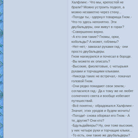
Халфлинг.- Что мы, крепостей не
брали? Можно устроить подкоп, а
можно незаметно через стену...
-Погоди ты,- одернул товарища Гном.-
Что-то здесь непонятно. Эти
двубальдеры, они живут в горах?
-Совершенно верно.
-А кто они такие? Гномы, орки,
кобольды? А может, гоблины?
-Нет-нет,- замахал руками гид,- они
просто двубальдеры.
Гном нахмурился и почесал в бороде.
-Вы можете их описать?
-Высокие, фиолетовые, с четырьмя
руками и торчащими клыками.
-Никогда таких не встречал,- покачал
головой Гном.
-Они редко покидают свои земли,-
согласился гид.- Да к тому же не любят
солнечного света и вообще избегают
путешествий.
-Всё понятно,- обрадовался Халфлинг.-
Значит, этих уродов и будем мочить!
-Погоди!- снова оборвал его Гном.- А
те, другие? Они кто?
-Бдульдайверы? Ну, они тоже высокие,
у них четыре руки и торчащие клыки...
-То есть, они такие же двубальдеры?