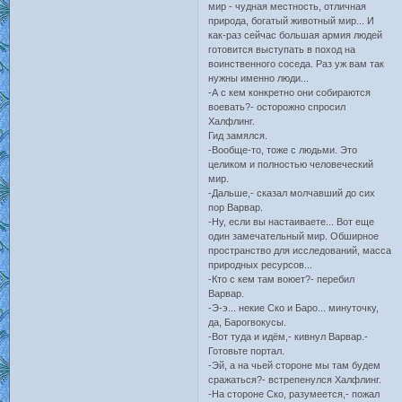
мир - чудная местность, отличная
природа, богатый животный мир... И
как-раз сейчас большая армия людей
готовится выступать в поход на
воинственного соседа. Раз уж вам так
нужны именно люди...
-А с кем конкретно они собираются
воевать?- осторожно спросил
Халфлинг.
Гид замялся.
-Вообще-то, тоже с людьми. Это
целиком и полностью человеческий
мир.
-Дальше,- сказал молчавший до сих
пор Варвар.
-Ну, если вы настаиваете... Вот еще
один замечательный мир. Обширное
пространство для исследований, масса
природных ресурсов...
-Кто с кем там воюет?- перебил
Варвар.
-Э-э... некие Ско и Баро... минуточку,
да, Барогвокусы.
-Вот туда и идём,- кивнул Варвар.-
Готовьте портал.
-Эй, а на чьей стороне мы там будем
сражаться?- встрепенулся Халфлинг.
-На стороне Ско, разумеется,- пожал