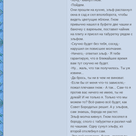
-Хочу,- кивнул гном.
-Пойдем.
Они прошли на кухню, эльф распахнул
окна в сад и сел вполоборота, чтобы
видеть цветущие яблони. Гном
привычно нашел в буфете две чашки и
баночку с вареньем, поставил чайник
на плиту и присел на табуретку рядом с
эльфом.
-Скучно будет без тебя, сосед,-
нарушил он повисшее молчание.
-Ничего,- ответил эльф.- Я тебе
гарантирую, что в ближайшее время
вам тут скучно не будет.
-Ну... жаль, что так получилось. Ты уж
извини...
-Да брось, ты ни в чем не виноват.
-Если бы от меня что-то зависело,-
пожал плечами гном.- А так... Сам-то я
против вас ничего не имею, ты не
думай! И не только я. Только что мы
можем-то? Всё-равно всё будет, как
Совет Бородатых решит. А у эльфов,
сам знаешь, борода не растет.
Эльф молча кивнул. Гном посопел в
бороду, сполз с табуретки и разлил чай
по чашкам. Одну сунул эльфу, из
второй отхлебнул сам.