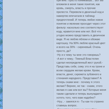
при мне. Просто понимаешь... Вот вы
вложили в меня такие понятия, как
кровь, смерть, власть и прочие
прелести. Перевели в двоичный код и
намертво впечатали в таблицу
предпочтений. И теперь любое новое
понятие и явление проходит через этот
фильтр: насколько оно соответствует
коду, нравится мне или нет. Всё что
угодно можно представить в двоичном
виде. Я не люблю яблоки и обожаю
картошку. На 90% люблю красный цвет
и всего на 30% - сиреневый. Очень
просто, да?
-Ну и к чему ты мне это говоришь?
-А вот к чему,- Темный Властелин
сделал неопределенный жест рукой.-
Представь себе, сижу это я на троне и
всем сердцем желаю крови. Крови,
власти, денег, скрежета зубовного и
стенания народного. Представил? А
теперь скажи мне - почему я этого
желаю? Вернее, не так - скажи, этого
желаю я сам или вот вы? Которые меня
таким сделали и теперь вынуждаете
хотеть того, чего вам надобно?
-Нуу...- замялся я.- Ты как-то странно
ставишь вопрос.