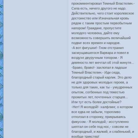
прокомментировал Темный Властелин.-
Сила есть, ничего другого не надо.
Действительно, чего стоит королевское
достоинство или Изначальная кровь
рядом с таким простым первобытным
напором! Граждане, пропустите
молодого человека, дайте ему
возможность совершить величайший
подвиг всех времен и народов.
-А вот фигушки!- Гном отстранил
засмущавшегося Варвара и повел в
воздухе двуручным топором.- Я
девяносто лет мечтал об этой минуте...
-Браво, браво!- захлопал в ладоши
Темный Властелин.- Иди сюда,
благородный старый карлик. Это дело
не для здоровых молодых героев, а
только для таких, как ты - умудренных
опытом, согбенных под тяжестью
прожитых лет, почтенных старцев...
Или тут есть более достойные?
-Нет! Я молодой!- халфлинг, о котором
все едва не забыли, торопливо
отползал в сторонку, прикрываясь
фикусом.- Я молодой,- исступленно
шептал он себе под нос,- совсем не
благородный, и жалкий, и слабенький, и
вообще трикстер!