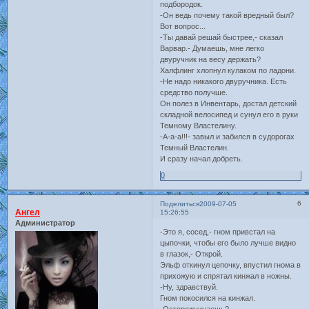
подбородок.
-Он ведь почему такой вредный был?
Вот вопрос...
-Ты давай решай быстрее,- сказал
Варвар.- Думаешь, мне легко
двуручник на весу держать?
Халфлинг хлопнул кулаком по ладони.
-Не надо никакого двуручника. Есть
средство получше.
Он полез в Инвентарь, достал детский
складной велосипед и сунул его в руки
Темному Властелину.
-А-а-а!!!- завыл и забился в судорогах
Темный Властелин.
И сразу начал добреть.
0
6
Поделиться
2009-07-05
Ангел
15:26:55
Администратор
-Это я, сосед,- гном привстал на
цыпочки, чтобы его было лучше видно
в глазок,- Открой.
Эльф откинул цепочку, впустил гнома в
прихожую и спрятал кинжал в ножны.
-Ну, здравствуй.
Гном покосился на кинжал.