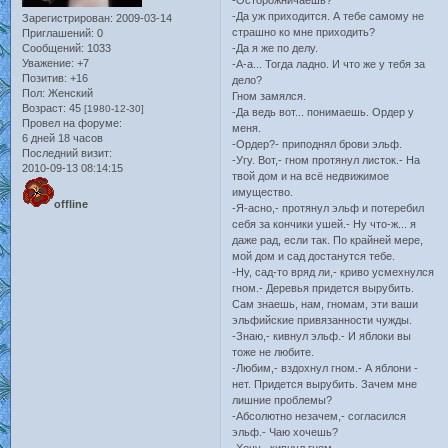
-Осторожничаешь?
-Да уж приходится. А тебе самому не
Зарегистрирован
: 2009-03-14
страшно ко мне приходить?
Приглашений:
0
Сообщений:
1033
-Да я же по делу.
Уважение:
+7
-А-а... Тогда ладно. И что же у тебя за
Позитив:
+16
дело?
Пол:
Женский
Гном замялся.
Возраст:
45
[1980-12-30]
-Да ведь вот... понимаешь. Ордер у
Провел на форуме:
меня.
6 дней 18 часов
-Ордер?- приподнял брови эльф.
Последний визит:
-Угу. Вот,- гном протянул листок.- На
2010-09-13 08:14:15
твой дом и на всё недвижимое
имущество.
offline
-Я-асно,- протянул эльф и потеребил
себя за кончики ушей.- Ну что-ж... я
даже рад, если так. По крайней мере,
мой дом и сад достанутся тебе.
-Ну, сад-то вряд ли,- криво усмехнулся
гном.- Деревья придется вырубить.
Сам знаешь, нам, гномам, эти ваши
эльфийские привязанности чужды.
-Знаю,- кивнул эльф.- И яблоки вы
тоже не любите.
-Любим,- вздохнул гном.- А яблони -
нет. Придется вырубить. Зачем мне
лишние проблемы?
-Абсолютно незачем,- согласился
эльф.- Чаю хочешь?