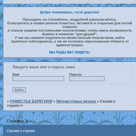
Добро пожаловать, гости дорогие!
Проходите, не стесняйтесь, поудобней располагайтесь.
Осмотритесь в нашем уютном поместье, загляните в открытые для гостей
комнаты
и станьте нашими постоянными посетителями, чтобы иметь возможность
бывать в комнатах "для друзей".
У нас вы сможете поделиться своим личным творчеством, найти
приятных собеседников, а так же получить персональные обереги от
администрации.
МЫ РАДЫ ВАС ВИДЕТЬ!
Введите ваше имя и пароль ниже
Имя
Пароль
»
ПОМЕСТЬЕ БЕРЕГИНЯ
»
Литературные вечера
»
Сказки о
героях>>
Страница:
1
Сказки о героях