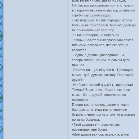
Властелин.- Ясно. Давай их сюда.
Он быстро просмотрел почту, отложил
в сторонку несколько писем, остальное
сгреб в мусорное ведро.
-Эти подпишу. А этим передай, чтобы
больше не приставали. Мне нет дела до
их сомнительных авантюр.
-Я так и говорил, не поверили.
Темный Властелин безразлично пожал
плечами, показывая, что его это не
касается.
-Ладно, с делами разобрались. А
теперь говори, зачем на самом деле
пришел.
-Просто так,- улыбнулся я.- Проходил
мимо - дай, думаю, загляну. По старой
дружбе.
-Не было никакой дружбы,- проворчал
Темный Властелин.- У меня нет и не
может быть друзей, положение не
позволяет.
Говоря так, он между делом открыл
бар, достал оттуда темно-зеленую
бутыль с черепом на этикетке и разлил
по двум бокалам.
-Твоё здоровье,- произнес он,
протягивая мне бокал.
-Моё здоровье,- согласился я, и мы