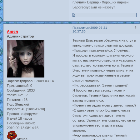
плечами Варвар.- Хороших парней
Барогвокусами не назовут.
0
3
Поделиться
2009-06-21
Ангел
10:37:30
Администратор
Темный Властелин обернулся на стук и
кивнул мне с плохо скрытой досадой.
-Проходи, присаживайся. Я сейчас.
Я прошел в комнату, шуганул черного
кота с насиженного кресла и устроился
сам, вольготно вытянув ноги. Темный
Властелин появился через минуту, на
ходу вытирая испачканные в земле
руки о передник.
Зарегистрирован
: 2009-03-14
-Ну, рассказывай. Зачем пришел?
Приглашений:
0
Сообщений:
1033
Я бросил на стол стопку писем и
Уважение:
+7
буклетов. Темный бросил на них косой
Позитив:
+16
взгляд и скривился.
Пол:
Женский
-Почему не отдал моему заместителю?
Возраст:
45
[1980-12-30]
-Отдал,- ответил я.- Большую часть
Провел на форуме:
бумаг он подписал, здесь только
6 дней 18 часов
остаток. Заместитель сказал, что он не
Последний визит:
уполномочен вести дела между
2010-09-13 08:14:15
мирами.
-А-а,- понимающе кивнул Темный
offline