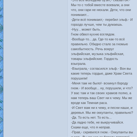
-Это всё молодежь бузит,- сказал он.-
Мы-то с тобой вместе воевали, а они
что, они гари не нюхали. Дети, что они
понимают...
-Дети всё понимают,- перебил эльф.- И
гораздо лучше, чем ты думаешь.
-Нуу... может быть.
Гном обвел кухню взглядом.
-Вообще-то... да. Где-то как-то всё
правильно. Обидно стало за гномью
самобытность. Речь вокруг
эльфийская, музыка эльфийская,
товары эльфийские. Гордость
взыграла.
-Взыграла,- согласился эльф.- Вон вы
какие теперь гордые, даже Храм Света
порушили!
-Меня там не было!- вскинул бороду
гном.- И вообще... ну, порушили, и что?
У вас там и так своих храмов полно, а
нам теперь ваш Свет ни к чему. Мы же
вроде как Темная раса.
-И Свет вам ни к чему, и песни наши, и
деревья. Мы же оккупанты, правильно?
-Да. То есть нет. То есть...
-Да ладно тебе, не выкручивайся.
Скажи еще, что я неправ.
-Прав,- скривился гном.- Оккупанты вы