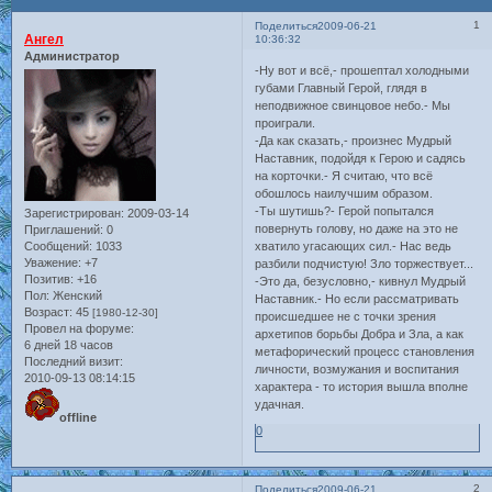
1
Поделиться
2009-06-21
Ангел
10:36:32
Администратор
-Ну вот и всё,- прошептал холодными
губами Главный Герой, глядя в
неподвижное свинцовое небо.- Мы
проиграли.
-Да как сказать,- произнес Мудрый
Наставник, подойдя к Герою и садясь
на корточки.- Я считаю, что всё
обошлось наилучшим образом.
-Ты шутишь?- Герой попытался
Зарегистрирован
: 2009-03-14
повернуть голову, но даже на это не
Приглашений:
0
Сообщений:
1033
хватило угасающих сил.- Нас ведь
Уважение:
+7
разбили подчистую! Зло торжествует...
Позитив:
+16
-Это да, безусловно,- кивнул Мудрый
Пол:
Женский
Наставник.- Но если рассматривать
Возраст:
45
[1980-12-30]
происшедшее не с точки зрения
Провел на форуме:
архетипов борьбы Добра и Зла, а как
6 дней 18 часов
метафорический процесс становления
Последний визит:
личности, возмужания и воспитания
2010-09-13 08:14:15
характера - то история вышла вполне
удачная.
offline
0
2
Поделиться
2009-06-21