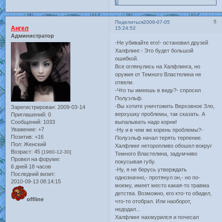
0
5
Поделиться
2009-07-05
Ангел
15:24:52
Администратор
-Не убивайте его!- остановил друзей
Халфлинг.- Это будет большой
ошибкой.
Все оглянулись на Халфлинга, но
оружия от Темного Властелина не
отвели.
-Что ты имеешь в виду?- спросил
Полуэльф.
-Вы хотите уничтожить Верховное Зло,
Зарегистрирован
: 2009-03-14
верхушку проблемы, так сказать. А
Приглашений:
0
Сообщений:
1033
выпалывать надо корни!
Уважение:
+7
-Ну и в чем же корень проблемы?-
Позитив:
+16
Полуэльф начал терять терпение.
Пол:
Женский
Халфлинг неторопливо обошел вокруг
Возраст:
45
[1980-12-30]
Темного Властелина, задумчиво
Провел на форуме:
покусывая губу.
6 дней 18 часов
-Ну, я не берусь утверждать
Последний визит:
однозначно,- протянул он,- но по-
2010-09-13 08:14:15
моему, имеет место какая-то травма
детства. Возможно, его кто-то обидел,
offline
что-то отобрал. Или наоборот,
недодал...
Халфлинг нахмурился и почесал