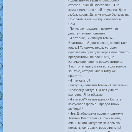
-Единственно верным способом,-
отрезал Темный Властелин.- Я не
желаю желать по чьей-то указке. Да, я
люблю кровь. Да, мне плохо без власти.
Но с этим я как-нибудь справлюсь.
Сам.
-Понимаю,- сказал я, потому что
действительно понимал.
-И вот еще,- хихикнул Темный
Властелин.- Я долго искал, но всё-таки
нашел! Ту самую вещь, которая
однозначно проходит через мой фильтр
предпочтений на все 100%, но
изначально явно не предусмотрена.
Так что теперь у меня есть достойное
занятие, которое мне к тому же
нравится.
-И что же это?
-Кактусы,- ответил Темный Властелин.-
Я развожу кактусы. Я без ума от
кактусов! Я их обожаю!
-И это всё?- не поверил я.- Вот эта
кактусовая ферма - предел твоих
амбиций?
-Нет, Диабло меня подери!- рявкнул
Темный Властелин.- Я хочу много,
очень много кактусов! Всю землю
покрыть кактусами, весь этот мир!