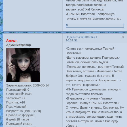
Чтобы они были повсюду! Кажется, мне
теперь полагается зловеще
засмеяться? Ха! Ха-ха-ха!
И Темный Властелин, запрокинув
голову, вполне натурально захохотал.
0
4
Поделиться
2009-06-21
Ангел
10:37:51
Администратор
-Опять вы,- поморщился Темный
Властелин.
-Да!- с вызовом заявила Принцесса.-
Готовься, сейчас бить будем.
-Понимаю, понимаю,- протянул Темный
Властелин, вставая.- Финальная битва
Добра и Зла, куда же без этого. В
черном углу ринга - я. А в красном... а
кто, кстати, в красном?
Зарегистрирован
: 2009-03-14
-Я!- Принцесса сделала шаг вперед и
Приглашений:
0
Сообщений:
1033
гордо выставила плечико.
Уважение:
+7
-В красном углу ринга - Главная
Позитив:
+16
Героиня,- кивнул Темный Властелин.-
Пол:
Женский
Отлично. Дамы - вперед. Как всегда. Ну
Возраст:
45
[1980-12-30]
что-ж, подходите, Ваше Высочество, а
Провел на форуме:
эти мускулистые молодые люди пусть
6 дней 18 часов
постоят в сторонке, пока я Вас буду
Последний визит:
убивать.