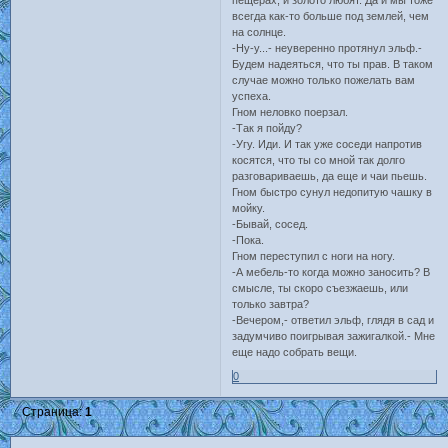
пещерах, и золото любят. Да и мы тоже
всегда как-то больше под землей, чем
на солнце.
-Ну-у...- неуверенно протянул эльф.-
Будем надеяться, что ты прав. В таком
случае можно только пожелать вам
успеха.
Гном неловко поерзал.
-Так я пойду?
-Угу. Иди. И так уже соседи напротив
косятся, что ты со мной так долго
разговариваешь, да еще и чаи пьешь.
Гном быстро сунул недопитую чашку в
мойку.
-Бывай, сосед.
-Пока.
Гном переступил с ноги на ногу.
-А мебель-то когда можно заносить? В
смысле, ты скоро съезжаешь, или
только завтра?
-Вечером,- ответил эльф, глядя в сад и
задумчиво поигрывая зажигалкой.- Мне
еще надо собрать вещи.
0
Страница:
1