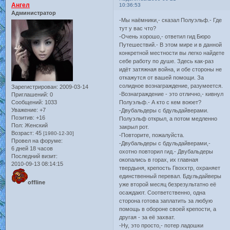
Ангел
10:36:53
Администратор
-Мы наёмники,- сказал Полуэльф.- Где
тут у вас что?
-Очень хорошо,- ответил гид Бюро
Путешествий.- В этом мире и в данной
конкретной местности вы легко найдете
себе работу по душе. Здесь как-раз
идёт затяжная война, и обе стороны не
откажутся от вашей помощи. За
солидное вознаграждение, разумеется.
Зарегистрирован
: 2009-03-14
-Вознаграждение - это отлично,- кивнул
Приглашений:
0
Сообщений:
1033
Полуэльф.- А кто с кем воюет?
Уважение:
+7
-Двубальдеры с бдульдайверами.
Позитив:
+16
Полуэльф открыл, а потом медленно
Пол:
Женский
закрыл рот.
Возраст:
45
[1980-12-30]
-Повторите, пожалуйста.
Провел на форуме:
-Двубальдеры с бдульдайверами,-
6 дней 18 часов
охотно повторил гид.- Двубальдеры
Последний визит:
окопались в горах, их главная
2010-09-13 08:14:15
твердыня, крепость Гвоххтр, охраняет
единственный перевал. Бдульдайверы
offline
уже второй месяц безрезультатно её
осаждают. Соответственно, одна
сторона готова заплатить за любую
помощь в обороне своей крепости, а
другая - за её захват.
-Ну, это просто,- потер ладошки