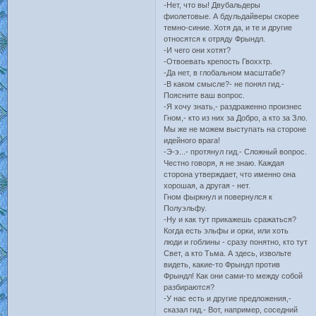
-Нет, что вы! Двубальдеры
фиолетовые. А бдульдайверы скорее
темно-синие. Хотя да, и те и другие
относятся к отряду Фрындл.
-И чего они хотят?
-Отвоевать крепость Гвоххтр.
-Да нет, в глобальном масштабе?
-В каком смысле?- не понял гид.-
Поясните ваш вопрос.
-Я хочу знать,- раздраженно произнес
Гном,- кто из них за Добро, а кто за Зло.
Мы же не можем выступать на стороне
идейного врага!
-Э-э...- протянул гид.- Сложный вопрос.
Честно говоря, я не знаю. Каждая
сторона утверждает, что именно она
хорошая, а другая - нет.
Гном фыркнул и повернулся к
Полуэльфу.
-Ну и как тут прикажешь сражаться?
Когда есть эльфы и орки, или хоть
люди и гоблины - сразу понятно, кто тут
Свет, а кто Тьма. А здесь, извольте
видеть, какие-то Фрындл против
Фрындл! Как они сами-то между собой
разбираются?
-У нас есть и другие предложения,-
сказал гид.- Вот, например, соседний