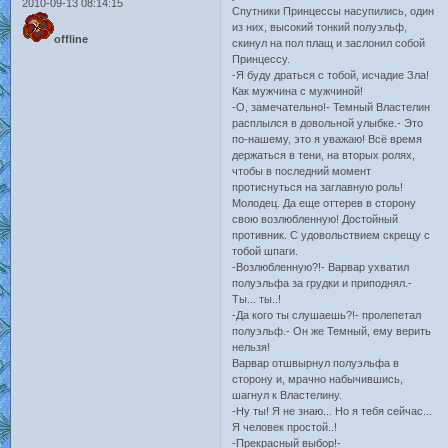
2010-09-13 08:14:15
Спутники Принцессы насупились, один
из них, высокий тонкий полуэльф,
offline
скинул на пол плащ и заслонил собой
Принцессу.
-Я буду драться с тобой, исчадие Зла!
Как мужчина с мужчиной!
-О, замечательно!- Темный Властелин
расплылся в довольной улыбке.- Это
по-нашему, это я уважаю! Всё время
держаться в тени, на вторых ролях,
чтобы в последний момент
протиснуться на заглавную роль!
Молодец. Да еще оттерев в сторону
свою возлюбленную! Достойный
противник. С удовольствием скрещу с
тобой шпаги.
-Возлюбленную?!- Варвар ухватил
полуэльфа за грудки и приподнял.-
Ты... ты..!
-Да кого ты слушаешь?!- пролепетал
полуэльф.- Он же Темный, ему верить
нельзя!
Варвар отшвырнул полуэльфа в
сторону и, мрачно набычившись,
шагнул к Властелину.
-Ну ты! Я не знаю... Но я тебя сейчас...
Я человек простой..!
-Прекрасный выбор!-