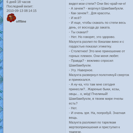
6 дней 18 часов
видел мои степи? Они бес-край-ни-е!
Последний визит:
- А зачем? - моргнул Шамбамбукли.
2010-09-13 08:14:15
- Как-зачем?.. Для красоты.
- И всё?
offline
- И еще, чтобы скакать по степи весь
день, от восхода до заката.
- Ты скакал?
- Нет. Но говорят, это здорово.
Мазукта разлил по бокалам вино и с
гордостью показал этикетку.
- Столетнее! Это мне приношение от
горных племен. Они меня любят.
- Правда? - вежливо спросил
Шамбамбукли.
- Угу. Наверное.
Мазукта развернул полотнянуй сверток
и принюхался.
- А ну-ка, что там мне сегодня
принесли?.. Жареные быки, козы,
овцы... о, мёд! Пчелиный!
Шамбамбукли, в твоем мире пчелы
есть?
- Нет.
- И очень зря. На, попробуй. Знатная
вещь.
Мазукта разложил по тарелкам
жертвоприношения и приступил к
трапезе.