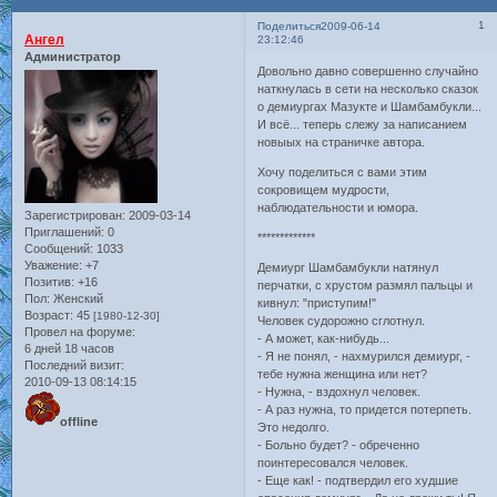
1
Поделиться
2009-06-14
Ангел
23:12:46
Администратор
Довольно давно совершенно случайно
наткнулась в сети на несколько сказок
о демиургах Мазукте и Шамбамбукли...
И всё... теперь слежу за написанием
новыых на страничке автора.
Хочу поделиться с вами этим
сокровищем мудрости,
наблюдательности и юмора.
Зарегистрирован
: 2009-03-14
Приглашений:
0
*************
Сообщений:
1033
Уважение:
+7
Демиург Шамбамбукли натянул
Позитив:
+16
перчатки, с хрустом размял пальцы и
Пол:
Женский
кивнул: "приступим!"
Возраст:
45
[1980-12-30]
Человек судорожно сглотнул.
Провел на форуме:
- А может, как-нибудь...
6 дней 18 часов
- Я не понял, - нахмурился демиург, -
Последний визит:
тебе нужна женщина или нет?
2010-09-13 08:14:15
- Нужна, - вздохнул человек.
- А раз нужна, то придется потерпеть.
offline
Это недолго.
- Больно будет? - обреченно
поинтересовался человек.
- Еще как! - подтвердил его худшие