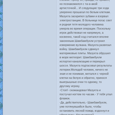
но познакомился с та-а-акой
артисточкой... И следующие три хода
уверенно прошагал по белым клеткам.
Мазукта заскрипел зубами и взорвал
электростанцию. В больнице погас свет
и родная тетя молодого человека
умерла во время операции. Поскольку
игрок действовал не напрямую, а
косвенно, такой ход считался вполне
законнным.Шамбамбукли устроил
извержение вулкана. Мазукта развязал
войну. Шамбамбукли сдвинул
материковые плиты. Мазукта обрушил
в море метеорит. Шамбамбукли
испортил канализацию и перекрыл
шоссе. Мазукта подтасовал результаты
лотереи.Молодой человек, ничего не
зная и не понимая, метался с черной
клетки на белую и обратно, принося
выигрышные очки то одному, то
другому игроку.
-Стоп!- скомандовал Мазукта и
постучал ногтем по часам.- У тебя упал
флажок.
-Да, действительно,- Шамбамбукли,
уже потянувшийся было, чтобы
остановить лесной пожар, вздохнул и
убрал руку.- Кто выиграл?