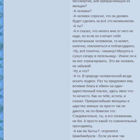
бессмертие, или прекраснейшую из
женщин?
-А человек?
-А человек спросил, что он должен
будет сделать за всё это великолепие.
-А ты?
-А я сказал, что ничего мне от него не
надо, но если он считает себя
воспитанным человеком, то может,
конечно, поклониться и поблагодарить.
-Ну, всё понятно,- хмыкнул Мазукта и
сунул сигару в пепельницу.- Иначе он и
не мог отреагировать. Это же человек,
не забывай.
-Ну и что?
-А то. В природе человеческой везде
искать подвох. Раз ты предложил ему
великие блага в обмен на один-
единственный поклон, здесь явно что-
то нечисто. Как он тебе, кстати, и
сказал. Прекраснейшие женщины и
царства земные за просто так не
даются, не по-божески это.
Следовательно, ты, в его понимании,
не бог. А просто какой-то сомнительный
проходимец.
-А как же бытьь?- огорчился
Шамбамбукли.- Если уж мне так