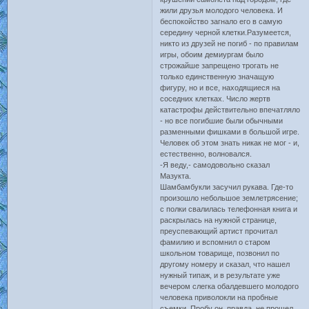
жили друзья молодого человека. И
беспокойство загнало его в самую
середину черной клетки.Разумеется,
никто из друзей не погиб - по правилам
игры, обоим демиургам было
строжайше запрещено трогать не
только единственную значащую
фигуру, но и все, находящиеся на
соседних клетках. Число жертв
катастрофы действительно впечатляло
- но все погибшие были обычными
разменными фишками в большой игре.
Человек об этом знать никак не мог - и,
естественно, волновался.
-Я веду,- самодовольно сказал
Мазукта.
Шамбамбукли засучил рукава. Где-то
произошло небольшое землетрясение;
с полки свалилась телефонная книга и
раскрылась на нужной странице,
преуспевающий артист прочитал
фамилию и вспомнил о старом
школьном товарище, позвонил по
другому номеру и сказал, что нашел
нужный типаж, и в результате уже
вечером слегка обалдевшего молодого
человека приволокли на пробные
съемки. Пробу он, правда, не прошел,