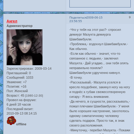
9
Поделиться
2009-06-15
Ангел
23:56:55
Администратор
-Что у тебя на этот раз?- спросил
демиург Мазукта демиурга
Шамбамбукли.
-Проблема,- вздохнул Шамбамбукли.-
Как обычно.
-Если как обычно - значит, что-то
связанное с людьми,- заключил
Мазукта.- Дай угадаю... они тебя опять
неправильно поняли?
Зарегистрирован
: 2009-03-14
Шамбамбукли удрученно кивнул.
Приглашений:
0
Сообщений:
1033
-В точку.
Уважение:
+7
-Рассказывай,- Мазукта уселся в
Позитив:
+16
кресло поудобнее, закинул ногу на ногу
Пол:
Женский
и поднёс к губам свежесотворенную
Возраст:
45
[1980-12-30]
сигару.- Я весь внимание.
Провел на форуме:
-Да нечего, в сущности, рассказывать,-
6 дней 18 часов
пожал плечами Шамбамбукли.- У меня
Последний визит:
было хорошее настроение, захотелось
2010-09-13 08:14:15
одному симпатичному человеку
сделать подарок. Просто так, в знак
offline
своего расположения.
-Минуточку,- перебил Мазукта.- Покажи