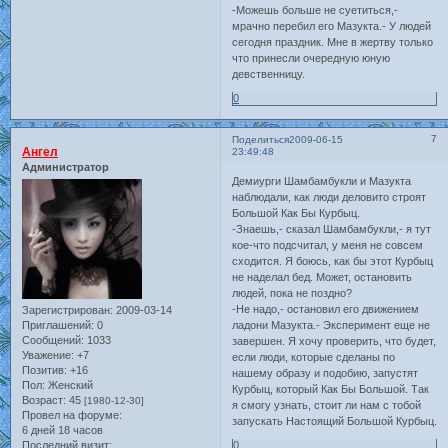
-Можешь больше не суетиться,-
мрачно перебил его Мазукта.- У людей
сегодня праздник. Мне в жертву только
что принесли очередную юную
девственницу.
0
7
Поделиться
2009-06-15
Ангел
23:49:48
Администратор
Демиурги Шамбамбукли и Мазукта
наблюдали, как люди деловито строят
Большой Как Бы Курбыц.
-Знаешь,- сказал Шамбамбукли,- я тут
кое-что подсчитал, у меня не совсем
сходится. Я боюсь, как бы этот Курбыц
не наделал бед. Может, остановить
людей, пока не поздно?
-Не надо,- остановил его движением
Зарегистрирован
: 2009-03-14
ладони Мазукта.- Эксперимент еще не
Приглашений:
0
Сообщений:
1033
завершен. Я хочу проверить, что будет,
Уважение:
+7
если люди, которые сделаны по
Позитив:
+16
нашему образу и подобию, запустят
Пол:
Женский
Курбыц, который Как Бы Большой. Так
Возраст:
45
[1980-12-30]
я смогу узнать, стоит ли нам с тобой
Провел на форуме:
запускать Настоящий Большой Курбыц.
6 дней 18 часов
0
Последний визит: