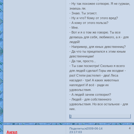
- Ну так похожее сотворю. Я не гурман,
знаешь ли.
- Знаю. Ты эгоист.
- Ну и что? Кому от этого вред?
- А кому от этого польза?
- Мне.
- Вот и я о том же говорю. Ты все
делаешь для себя, любимого, а я - для
людей!
- Например, для юных девственниц?
- Да что ты прицепился к этим юным
девственницам!
- Да так, просто...
- Ты сам посмотри! Сколько я всего
для людей сделал! Горы им воздвиг -
раз! Степи растелил - два! Леса
насадил - три! А каких животных
наплодил! И всё - ради их
удовольствия.
- А людей зачем сотворил?
- Людей - для собственного
удовольствия. Но все остальное - для
них.
0
4
Поделиться
2009-06-14
Ангел
23:17:03