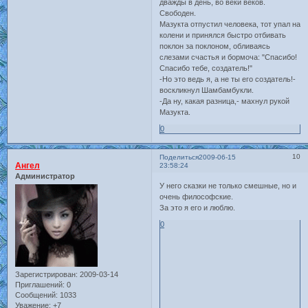
дважды в день, во веки веков.
Свободен.
Мазукта отпустил человека, тот упал на
колени и принялся быстро отбивать
поклон за поклоном, обливаясь
слезами счастья и бормоча: "Спасибо!
Спасибо тебе, создатель!"
-Но это ведь я, а не ты его создатель!-
воскликнул Шамбамбукли.
-Да ну, какая разница,- махнул рукой
Мазукта.
0
10
Поделиться
2009-06-15
Ангел
23:58:24
Администратор
У него сказки не только смешные, но и
очень философские.
За это я его и люблю.
0
Зарегистрирован
: 2009-03-14
Приглашений:
0
Сообщений:
1033
Уважение:
+7