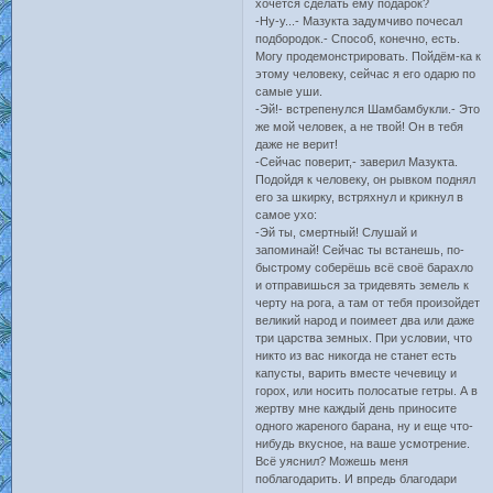
хочется сделать ему подарок?
-Ну-у...- Мазукта задумчиво почесал
подбородок.- Способ, конечно, есть.
Могу продемонстрировать. Пойдём-ка к
этому человеку, сейчас я его одарю по
самые уши.
-Эй!- встрепенулся Шамбамбукли.- Это
же мой человек, а не твой! Он в тебя
даже не верит!
-Сейчас поверит,- заверил Мазукта.
Подойдя к человеку, он рывком поднял
его за шкирку, встряхнул и крикнул в
самое ухо:
-Эй ты, смертный! Слушай и
запоминай! Сейчас ты встанешь, по-
быстрому соберёшь всё своё барахло
и отправишься за тридевять земель к
черту на рога, а там от тебя произойдет
великий народ и поимеет два или даже
три царства земных. При условии, что
никто из вас никогда не станет есть
капусты, варить вместе чечевицу и
горох, или носить полосатые гетры. А в
жертву мне каждый день приносите
одного жареного барана, ну и еще что-
нибудь вкусное, на ваше усмотрение.
Всё уяснил? Можешь меня
поблагодарить. И впредь благодари