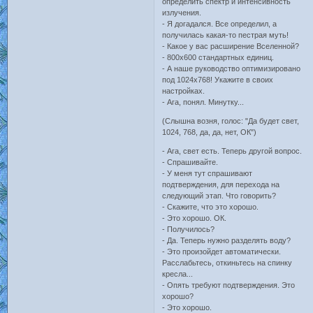
определить спектр и интенсивность
излучения.
- Я догадался. Все определил, а
получилась какая-то пестрая муть!
- Какое у вас расширение Вселенной?
- 800х600 стандартных единиц.
- А наше руководство оптимизировано
под 1024х768! Укажите в своих
настройках.
- Ага, понял. Минутку...
(Слышна возня, голос: "Да будет свет,
1024, 768, да, да, нет, ОК")
- Ага, свет есть. Теперь другой вопрос.
- Спрашивайте.
- У меня тут спрашивают
подтверждения, для перехода на
следующий этап. Что говорить?
- Скажите, что это хорошо.
- Это хорошо. ОК.
- Получилось?
- Да. Теперь нужно разделять воду?
- Это произойдет автоматически.
Расслабьтесь, откиньтесь на спинку
кресла...
- Опять требуют подтверждения. Это
хорошо?
- Это хорошо.