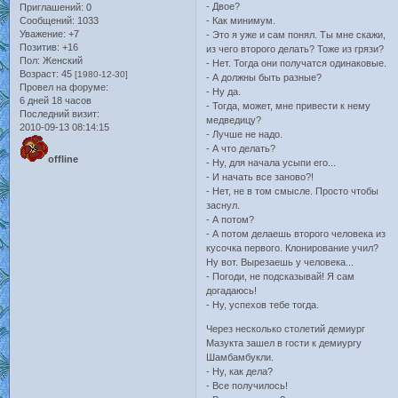
- Двое?
Приглашений:
0
Сообщений:
1033
- Как минимум.
Уважение:
+7
- Это я уже и сам понял. Ты мне скажи,
Позитив:
+16
из чего второго делать? Тоже из грязи?
Пол:
Женский
- Нет. Тогда они получатся одинаковые.
Возраст:
45
[1980-12-30]
- А должны быть разные?
Провел на форуме:
- Ну да.
6 дней 18 часов
- Тогда, может, мне привести к нему
Последний визит:
медведицу?
2010-09-13 08:14:15
- Лучше не надо.
- А что делать?
offline
- Ну, для начала усыпи его...
- И начать все заново?!
- Нет, не в том смысле. Просто чтобы
заснул.
- А потом?
- А потом делаешь второго человека из
кусочка первого. Клонирование учил?
Ну вот. Вырезаешь у человека...
- Погоди, не подсказывай! Я сам
догадаюсь!
- Ну, успехов тебе тогда.
Через несколько столетий демиург
Мазукта зашел в гости к демиургу
Шамбамбукли.
- Ну, как дела?
- Все получилось!