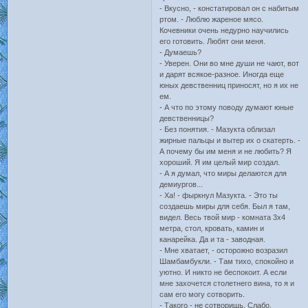
- Вкусно, - констатировал он с набитым
ртом. - Люблю жареное мясо.
Кочевники очень недурно научились
его готовить. Любят они меня.
- Думаешь?
- Уверен. Они во мне души не чают, вот
и дарят всякое-разное. Иногда еще
юных девственниц приносят, но я их не
ем.
- А что по этому поводу думают юные
девственницы?
- Без понятия. - Мазукта облизал
жирные пальцы и вытер их о скатерть. -
А почему бы им меня и не любить? Я
хороший. Я им целый мир создал.
- А я думал, что миры делаются для
демиургов...
- Ха! - фыркнул Мазукта. - Это ты
создаешь миры для себя. Был я там,
видел. Весь твой мир - комната 3х4
метра, стол, кровать, камин и
канарейка. Да и та - заводная.
- Мне хватает, - осторожно возразил
Шамбамбукли. - Там тихо, спокойно и
уютно. И никто не беспокоит. А если
мне захочется столетнего вина, то я и
сам его могу сотворить.
- Такого - не сотворишь. Слабо.