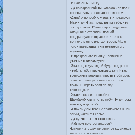
-И набьешь шишку.
-Да не перебивай ты! Ударюсь об пол и
превращусь в прекрасного юношу...
-Давай я попробую угадать,- предложил
Мазукта.- Итак, представим себе, что
ты - девушка. Юная и простодушная,
живущая в отсталой, полной
предрассудков стране. И к тебе в
полночь в окно влетает ворон. Мало
того - превращается в незнакомого
мужчину!
-В прекрасного юношу!- обиженно
уточнил Шамбамбукли.
-Знаешь, я думаю, ей будет не до того,
чтобы к тебе присматриваться. Итак,
возможные реакции: упасть в обморок,
завизжать как резаная, позвать на
помощь, огреть тебя по лбу
сковородкой...
-Хватит, хватит!- перебил
Шамбамбукли и потер лоб.- Ну а что же
мне тогда делать?
-А почему бы тебе не зяаявиться к ней
таким, какой ты есть?
-Да ну, что ты... Я стесняюсь.
-А быком не стесняешься?
-Быком - это другое дело! Быку, знаешь
ли, многое позволено...