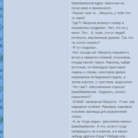
Шамбамбукли вдруг замолчал на
полуслове и принюхался.
-Пахнет чем-то... Мазукта, у тебя что-
то горит!
-Где?!- Мазукла вскинул голову и
пошевелил ноздрями.- Нет, это не у
меня. Это... А, знаю, это от людей
потянуло, жертвенным дымом. Так что
ты хотел сказать?
-Я тут подумал...
-Нет, погоди-ка!- Мазукта порывисто
встал и завертел головой, отыскивая,
откуда пахнет гарью. Наконец, найдя
источник, он близоруко приставил
ладонь к глазам, некоторое время
напряженно вглядывался вдаль, а
затем коротко, с чувством, выругался.
-Что там?- обеспокоенно спросил
Шамббамбукли.- Надеюсь, ничего
серьезного?
-Отбой!- проворчал Мазукта.- У них там
народные гуляния. Ярмарка, карнавал
и всякие зрелища для развлечения
толпы.
-А, ну тогда ладно,- рассеянно кивнул
Шамбамбукли.- А что, если я тогда
превращусь не в ворона, а в какую-
нибудь другую птицу? Лебедя или...