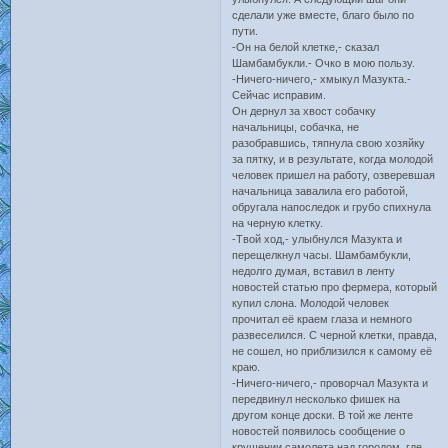
сделали уже вместе, благо было по
пути.
-Он на белой клетке,- сказал
Шамбамбукли.- Очко в мою пользу.
-Ничего-ничего,- хмыкул Мазукта.-
Сейчас исправим.
Он дернул за хвост собачку
начальницы, собачка, не
разобравшись, тяпнула свою хозяйку
за пятку, и в результате, когда молодой
человек пришел на работу, озверевшая
начальница завалила его работой,
обругала напоследок и грубо спихнула
на черную клетку.
-Твой ход,- улыбнулся Мазукта и
перещелкнул часы. Шамбамбукли,
недолго думая, вставил в ленту
новостей статью про фермера, который
купил слона. Молодой человек
прочитал её краем глаза и немного
развеселился. С черной клетки, правда,
не сошел, но приблизился к самому её
краю.
-Ничего-ничего,- проворчал Мазукта и
передвинул несколько фишек на
другом конце доски. В той же ленте
новостей появилось сообщение о
крушении самолета над городом, где