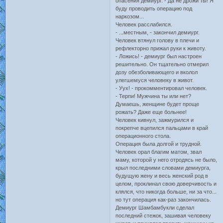
опасения демиург. - Да не дрожи ты! Я
буду проводить операцию под
наркозом...
Человек расслабился.
- ...местным, - закончил демиург.
Человек втянул голову в плечи и
рефлекторно прижал руки к животу.
- Ложись! - демиург был настроен
решительно. Он тщательно отмерил
дозу обезболивающего и вколол
улегшемуся человеку в живот.
- Уух! - прокомментировал человек.
- Терпи! Мужчина ты или нет?
Думаешь, женщине будет проще
рожать? Даже еще больнее!
Человек кивнул, зажмурился и
покрепче вцепился пальцами в край
операционного стола.
Операция была долгой и трудной.
Человек орал благим матом, звал
маму, которой у него отродясь не было,
крыл последними словами демиурга,
будущую жену и весь женский род в
целом, проклинал свою доверчивость и
клялся, что никогда больше, ни за что...
но тут операция как-раз закончилась.
Демиург Шамбамбукли сделал
последний стежок, зашивая человеку