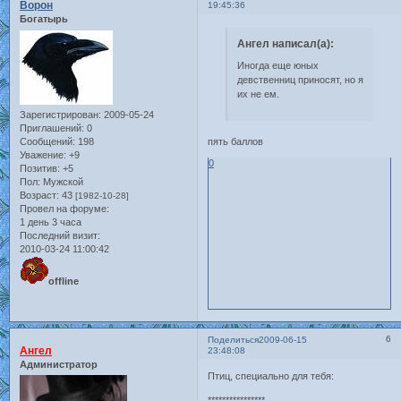
Ворон
19:45:36
Богатырь
Ангел написал(а):
Иногда еще юных
девственниц приносят, но я
их не ем.
Зарегистрирован
: 2009-05-24
Приглашений:
0
Сообщений:
198
пять баллов
Уважение:
+9
0
Позитив:
+5
Пол:
Мужской
Возраст:
43
[1982-10-28]
Провел на форуме:
1 день 3 часа
Последний визит:
2010-03-24 11:00:42
offline
6
Поделиться
2009-06-15
Ангел
23:48:08
Администратор
Птиц, специально для тебя:
****************