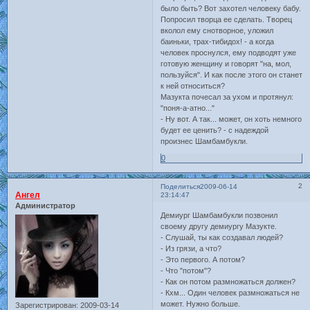
было быть? Вот захотел человеку бабу.
Попросил творца ее сделать. Творец
вколол ему снотворное, уложил
баиньки, трах-тибидох! - а когда
человек проснулся, ему подводят уже
готовую женщину и говорят "на, мол,
пользуйся". И как после этого он станет
к ней относиться?
Мазукта почесал за ухом и протянул:
"поня-а-атно..."
- Ну вот. А так... может, он хоть немного
будет ее ценить? - с надеждой
произнес Шамбамбукли.
0
2
Поделиться
2009-06-14
Ангел
23:14:47
Администратор
Демиург Шамбамбукли позвонил
своему другу демиургу Мазукте.
- Слушай, ты как создавал людей?
- Из грязи, а что?
- Это первого. А потом?
- Что "потом"?
- Как он потом размножаться должен?
- Кхм... Один человек размножаться не
может. Нужно больше.
Зарегистрирован
: 2009-03-14