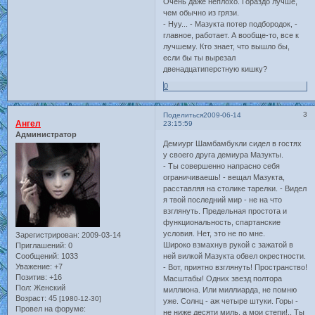
Очень даже неплохо. Гораздо лучше,
чем обычно из грязи.
- Нуу... - Мазукта потер подбородок, -
главное, работает. А вообще-то, все к
лучшему. Кто знает, что вышло бы,
если бы ты вырезал
двенадцатиперстную кишку?
0
3
Поделиться
2009-06-14
Ангел
23:15:59
Администратор
Демиург Шамбамбукли сидел в гостях
у своего друга демиура Мазукты.
- Ты совершенно напрасно себя
ограничиваешь! - вещал Мазукта,
расставляя на столике тарелки. - Видел
я твой последний мир - не на что
взглянуть. Предельная простота и
функциональность, спартанские
условия. Нет, это не по мне.
Зарегистрирован
: 2009-03-14
Широко взмахнув рукой с зажатой в
Приглашений:
0
Сообщений:
1033
ней вилкой Мазукта обвел окрестности.
Уважение:
+7
- Вот, приятно взглянуть! Пространство!
Позитив:
+16
Масштабы! Одних звезд полтора
Пол:
Женский
миллиона. Или миллиарда, не помню
Возраст:
45
[1980-12-30]
уже. Солнц - аж четыре штуки. Горы -
Провел на форуме:
не ниже десяти миль, а мои степи!.. Ты