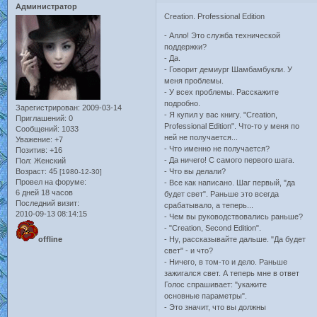
Администратор
Creation. Professional Edition
- Алло! Это служба технической
поддержки?
- Да.
- Говорит демиург Шамбамбукли. У
меня проблемы.
- У всех проблемы. Расскажите
подробно.
Зарегистрирован
: 2009-03-14
- Я купил у вас книгу. "Creation,
Приглашений:
0
Professional Edition". Что-то у меня по
Сообщений:
1033
ней не получается...
Уважение:
+7
- Что именно не получается?
Позитив:
+16
- Да ничего! С самого первого шага.
Пол:
Женский
- Что вы делали?
Возраст:
45
[1980-12-30]
Провел на форуме:
- Все как написано. Шаг первый, "да
6 дней 18 часов
будет свет". Раньше это всегда
Последний визит:
срабатывало, а теперь...
2010-09-13 08:14:15
- Чем вы руководствовались раньше?
- "Creation, Second Edition".
- Ну, рассказывайте дальше. "Да будет
offline
свет" - и что?
- Ничего, в том-то и дело. Раньше
зажигался свет. А теперь мне в ответ
Голос спрашивает: "укажите
основные параметры".
- Это значит, что вы должны