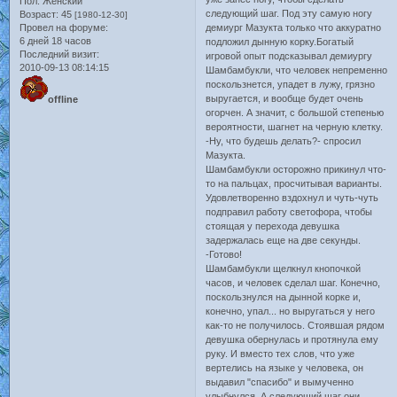
Пол:
Женский
следующий шаг. Под эту самую ногу
Возраст:
45
[1980-12-30]
Провел на форуме:
демиург Мазукта только что аккуратно
6 дней 18 часов
подложил дынную корку.Богатый
Последний визит:
игровой опыт подсказывал демиургу
2010-09-13 08:14:15
Шамбамбукли, что человек непременно
поскользнется, упадет в лужу, грязно
выругается, и вообще будет очень
offline
огорчен. А значит, с большой степенью
вероятности, шагнет на черную клетку.
-Ну, что будешь делать?- спросил
Мазукта.
Шамбамбукли осторожно прикинул что-
то на пальцах, просчитывая варианты.
Удовлетворенно вздохнул и чуть-чуть
подправил работу светофора, чтобы
стоящая у перехода девушка
задержалась еще на две секунды.
-Готово!
Шамбамбукли щелкнул кнопочкой
часов, и человек сделал шаг. Конечно,
поскользнулся на дынной корке и,
конечно, упал... но выругаться у него
как-то не получилось. Стоявшая рядом
девушка обернулась и протянула ему
руку. И вместо тех слов, что уже
вертелись на языке у человека, он
выдавил "спасибо" и вымученно
улыбнулся. А следующий шаг они