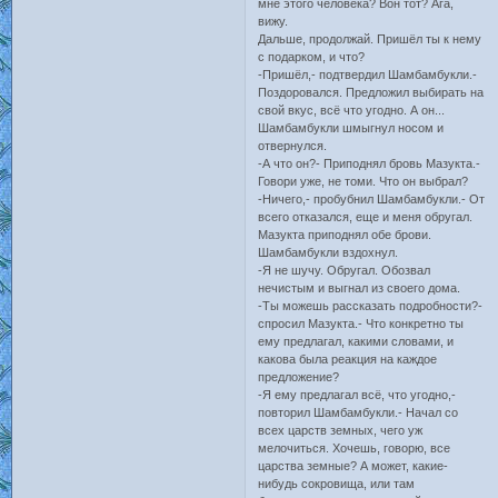
мне этого человека? Вон тот? Ага,
вижу.
Дальше, продолжай. Пришёл ты к нему
с подарком, и что?
-Пришёл,- подтвердил Шамбамбукли.-
Поздоровался. Предложил выбирать на
свой вкус, всё что угодно. А он...
Шамбамбукли шмыгнул носом и
отвернулся.
-А что он?- Приподнял бровь Мазукта.-
Говори уже, не томи. Что он выбрал?
-Ничего,- пробубнил Шамбамбукли.- От
всего отказался, еще и меня обругал.
Мазукта приподнял обе брови.
Шамбамбукли вздохнул.
-Я не шучу. Обругал. Обозвал
нечистым и выгнал из своего дома.
-Ты можешь рассказать подробности?-
спросил Мазукта.- Что конкретно ты
ему предлагал, какими словами, и
какова была реакция на каждое
предложение?
-Я ему предлагал всё, что угодно,-
повторил Шамбамбукли.- Начал со
всех царств земных, чего уж
мелочиться. Хочешь, говорю, все
царства земные? А может, какие-
нибудь сокровища, или там