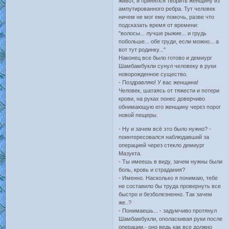
живот, и принялся творить женщину из
ампутированного ребра. Тут человек
ничем не мог ему помочь, разве что
подсказать время от времени:
"волосы... лучше рыжие... и грудь
побольше... обе груди, если можно... а
вот тут родинку..."
Наконец все было готово и демиург
Шамбамбукли сунул человеку в руки
новорожденное существо.
- Поздравляю! У вас женщина!
Человек, шатаясь от тяжести и потери
крови, на руках понес доверчиво
обнимающую его женщину через порог
новой пещеры.
- Ну и зачем всё это было нужно? -
поинтересовался наблюдавший за
операцией через стекло демиург
Мазукта.
- Ты имеешь в виду, зачем нужны были
боль, кровь и страдания?
- Именно. Насколько я понимаю, тебе
не составило бы труда провернуть все
быстро и безболезненно. Так зачем
же..?
- Понимаешь... - задумчиво протянул
Шамбамбукли, ополаскивая руки после
операции,- оно ведь как все должно