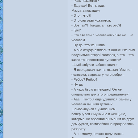
- Размножаются?
- Еще как! Вот, гляди.
Мазукта поглядел.
- Это... что?!
- Это они размножаются.
- Вот так?! Погоди, а... кто это?!
- Где?
- Кто это там с человеком? Это же... не
человек!
- Ну да, это женщина.
- А она откуда взялась?! Должен же был
получиться второй человек, а это... это
какое-то непонятное существо!
Шамбамбукли забеспокоился.
- Я все сделал, как ты сказал. Усыпил
человека, вырезал у него ребро...
- Ребро? Ребро?!
- Ну да.
- А надо было аппендикс! Он же
специально для этого предназначен!
- Ааа... То-то я еще удивился, зачем у
человека лишняя деталь?
Шамбамбукли с умилением
повернулся к мужчине и женщине,
которые, не обращая внимания на двух
демиургов, самозабвенно предавались
разврату.
- А по-моему, ничего получилось.