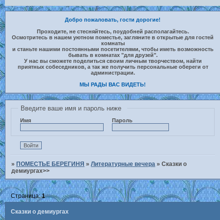
Добро пожаловать, гости дорогие!
Проходите, не стесняйтесь, поудобней располагайтесь.
Осмотритесь в нашем уютном поместье, загляните в открытые для гостей
комнаты
и станьте нашими постоянными посетителями, чтобы иметь возможность
бывать в комнатах "для друзей".
У нас вы сможете поделиться своим личным творчеством, найти
приятных собеседников, а так же получить персональные обереги от
администрации.
МЫ РАДЫ ВАС ВИДЕТЬ!
Введите ваше имя и пароль ниже
Имя
Пароль
»
ПОМЕСТЬЕ БЕРЕГИНЯ
»
Литературные вечера
»
Сказки о
демиургах>>
Страница:
1
Сказки о демиургах