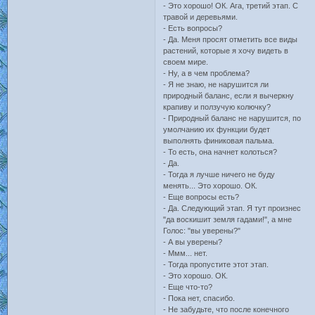
- Это хорошо! ОК. Ага, третий этап. С
травой и деревьями.
- Есть вопросы?
- Да. Меня просят отметить все виды
растений, которые я хочу видеть в
своем мире.
- Ну, а в чем проблема?
- Я не знаю, не нарушится ли
природный баланс, если я вычеркну
крапиву и ползучую колючку?
- Природный баланс не нарушится, по
умолчанию их функции будет
выполнять финиковая пальма.
- То есть, она начнет колоться?
- Да.
- Тогда я лучше ничего не буду
менять... Это хорошо. ОК.
- Еще вопросы есть?
- Да. Следующий этап. Я тут произнес
"да воскишит земля гадами!", а мне
Голос: "вы уверены?"
- А вы уверены?
- Ммм... нет.
- Тогда пропустите этот этап.
- Это хорошо. ОК.
- Еще что-то?
- Пока нет, спасибо.
- Не забудьте, что после конечного