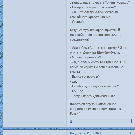
этапа следует сказать "очень хорошо".
- Не просто хорошо, а очень?
- Да. Это сделано во избежание
случайного срабатывания.
- Спасибо.
(Звучит музыка сфер, приятный
женский голос просит подождать
соединения)
- Алло! Служба тех. поддержки? Это
опять я. Демиург Шамбамбукли.
- Что-то случилось?
- Да, с людьми что-то странное. Они
какие-то идиоты и совсем меня не
слушаются!
- Вы их сотворили?
- Да.
- По образу и подобию своему?
- Ну... да.
- Тогда ничего удивительного...
(Короткая пауза, наполненная
напряженным сопением. Щелчок.
Гудки.)
0
5
Поделиться
2009-06-15