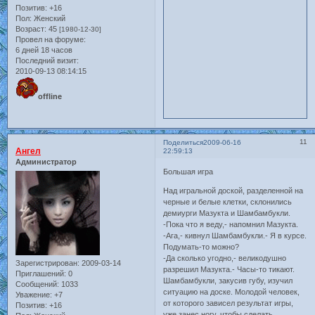
Позитив:
+16
Пол:
Женский
Возраст:
45
[1980-12-30]
Провел на форуме:
6 дней 18 часов
Последний визит:
2010-09-13 08:14:15
offline
11
Поделиться
2009-06-16
Ангел
22:59:13
Администратор
Большая игра
Над игральной доской, разделенной на
черные и белые клетки, склонились
демиурги Мазукта и Шамбамбукли.
-Пока что я веду,- напомнил Мазукта.
-Ага,- кивнул Шамбамбукли.- Я в курсе.
Подумать-то можно?
-Да сколько угодно,- великодушно
Зарегистрирован
: 2009-03-14
разрешил Мазукта.- Часы-то тикают.
Приглашений:
0
Шамбамбукли, закусив губу, изучил
Сообщений:
1033
ситуацию на доске. Молодой человек,
Уважение:
+7
от которого зависел результат игры,
Позитив:
+16
уже занес ногу, чтобы сделать