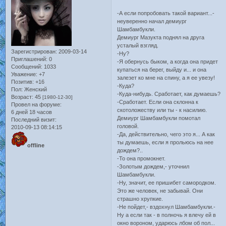
-А если попробовать такой вариант...-
неуверенно начал демиург
Шамбамбукли.
Демиург Мазукта поднял на друга
усталый взгляд.
Зарегистрирован
: 2009-03-14
-Ну?
Приглашений:
0
-Я обернусь быком, а когда она придет
Сообщений:
1033
купаться на берег, выйду и... и она
Уважение:
+7
залезет ко мне на спину, а я ее увезу!
Позитив:
+16
-Куда?
Пол:
Женский
-Куда-нибудь. Сработает, как думаешь?
Возраст:
45
[1980-12-30]
-Сработает. Если она склонна к
Провел на форуме:
скотоложеству или ты - к насилию.
6 дней 18 часов
Демиург Шамбамбукли помотал
Последний визит:
головой.
2010-09-13 08:14:15
-Да, действительно, чего это я... А как
ты думаешь, если я прольюсь на нее
offline
дождем?..
-То она промокнет.
-Золотым дождем,- уточнил
Шамбамбукли.
-Ну, значит, ее пришибет самородком.
Это же человек, не забывай. Они
страшно хрупкие.
-Не пойдет,- вздохнул Шамбамбукли.-
Ну а если так - в полночь я влечу ей в
окно вороном, ударюсь лбом об пол...