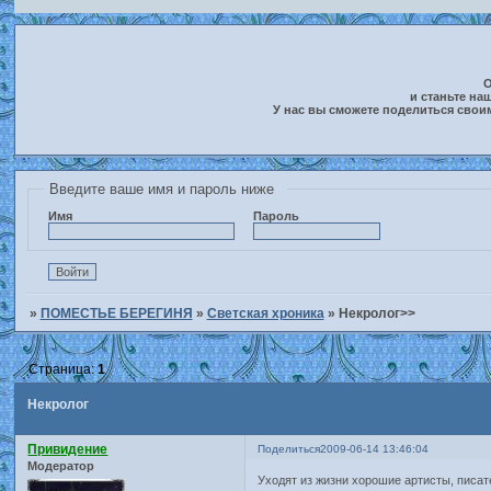
О
и станьте на
У нас вы сможете поделиться свои
Введите ваше имя и пароль ниже
Имя
Пароль
»
ПОМЕСТЬЕ БЕРЕГИНЯ
»
Светская хроника
»
Некролог>>
Страница:
1
Некролог
Привидение
Поделиться
2009-06-14 13:46:04
Модератор
Уходят из жизни хорошие артисты, писат