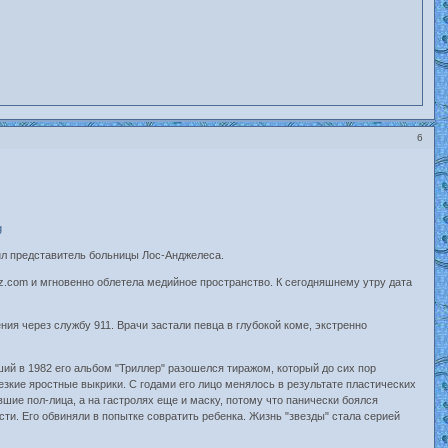
6
щил представитель больницы Лос-Анджелеса.
z.com и мгновенно облетела медийное пространство. К сегодняшнему утру дата
ия через службу 911. Врачи застали певца в глубокой коме, экстренно
й в 1982 его альбом "Триллер" разошелся тиражом, который до сих пор
езкие яростные выкрики. С годами его лицо менялось в результате пластических
шие пол-лица, а на гастролях еще и маску, потому что панически боялся
ти. Его обвиняли в попытке совратить ребенка. Жизнь "звезды" стала серией