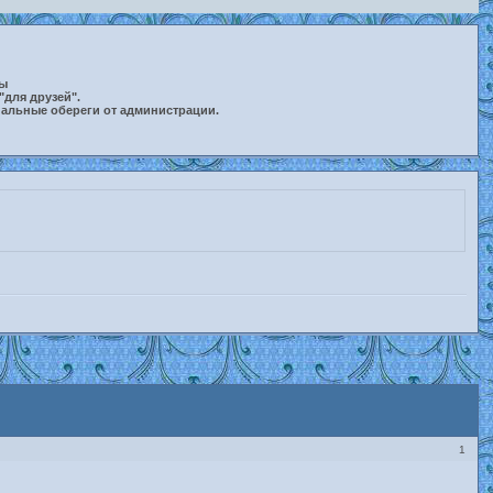
ты
"для друзей".
нальные обереги от администрации.
1