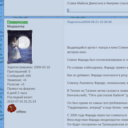
Слава Майкла Джексона в Америке сошла 
0
Привидение
Поделиться
2009-08-21 22:39:38
Модератор
Выдающийся артист театра и кино Семен
актеров кино.
Семен Фарада был госпитализирован в г
Зарегистрирован
: 2009-03-10
По словам собеседника, Фараду привез е
Приглашений:
0
Как он добавил, Фарада скончался в рез
Сообщений:
645
Уважение:
+6
Семену Львовичу Фараде, гениальному и
Позитив:
+5
Провел на форуме:
В Театре на Таганке актер сыграл в зна
8 дней 2 часа
Бенгальский), "Пять рассказов Бабеля" (у
Последний визит:
2010-07-01 01:21:24
Он был одним из самых востребованных в
"Гардемарины, вперед!" и еще более, че
offline
С 2000 года Фарада перестал сниматься 
Впоследствии Фарада неоднократно ложи
Он будет похоронен на Троекуровском кл