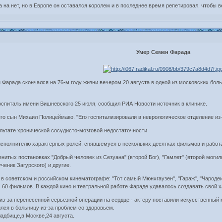
на нет, но в Европе он оставался королем и в последнее время репетировал, чтобы ве
Умер Семен Фарада
 Фарада скончался на 76-м году жизни вечером 20 августа в одной из московских бо
оспиталь имени Вишневского 25 июля, сообщил РИА Новости источник в клинике.
го сын Михаил Полицеймако. "Его госпитализировали в неврологическое отделение из-з
ультате хронической сосудисто-мозговой недостаточности.
сполнителю характерных ролей, снявшемуся в нескольких десятках фильмов и работав
менитых постановках "Добрый человек из Сезуана" (второй Бог), "Гамлет" (второй мог
ченик Загурского) и другие.
 советском и российском кинематографе: "Тот самый Мюнхгаузен", "Гараж", "Чародеи"
м 60 фильмов. В каждой кино и театральной работе Фараде удавалось создавать свой 
из-за перенесенной серьезной операции на сердце - актеру поставили искусственный 
лся в больницу из-за проблем со здоровьем.
адбище,в Москве,24 августа.