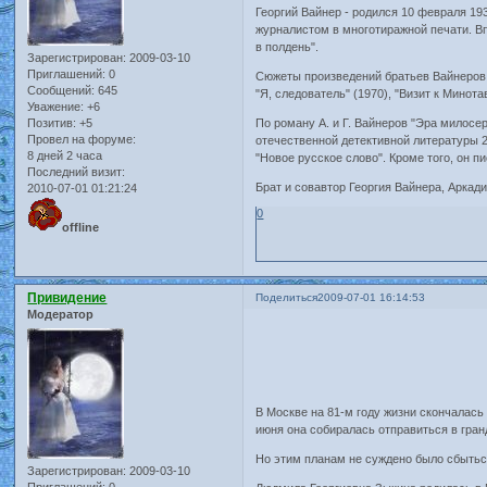
Георгий Вайнер - родился 10 февраля 19
журналистом в многотиражной печати. Вп
в полдень".
Зарегистрирован
: 2009-03-10
Приглашений:
0
Сюжеты произведений братьев Вайнеров, 
Сообщений:
645
"Я, следователь" (1970), "Визит к Минота
Уважение:
+6
Позитив:
+5
По роману А. и Г. Вайнеров "Эра милосе
Провел на форуме:
отечественной детективной литературы 2
8 дней 2 часа
"Новое русское слово". Кроме того, он п
Последний визит:
Брат и совавтор Георгия Вайнера, Аркади
2010-07-01 01:21:24
0
offline
Привидение
Поделиться
2009-07-01 16:14:53
Модератор
В Москве на 81-м году жизни скончалась
июня она собиралась отправиться в гран
Но этим планам не суждено было сбытьс
Зарегистрирован
: 2009-03-10
Приглашений:
0