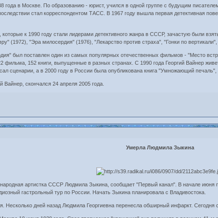
38 года в Москве. По образованию - юрист, учился в одной группе с будущим писате
оследствии стал корреспондентом ТАСС. В 1967 году вышла первая детективная повес
которые к 1990 году стали лидерами детективного жанра в СССР, зачастую были взят
вру" (1972), "Эра милосердия" (1976), "Лекарство против страха", "Гонки по вертикали",
рдия" был поставлен один из самых популярных отечественных фильмов - "Место встре
2 фильма, 152 книги, выпущенные в разных странах. С 1990 года Георгий Вайнер живет
исал сценарии, а в 2000 году в России была опубликована книга "Умножающий печаль",
й Вайнер, скончался 24 апреля 2005 года.
Умерла Людмила Зыкина
 народная артистка СССР Людмила Зыкина, сообщает "Первый канал". В начале июня пе
диозный гастрольный тур по России. Начать Зыкина планировала с Владивостока.
я. Несколько дней назад Людмила Георгиевна перенесла обширный инфаркт. Сегодня 