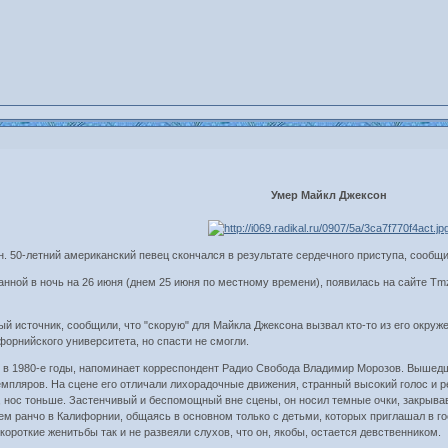
Умер Майкл Джексон
н. 50-летний американский певец скончался в результате сердечного приступа, сооб
нной в ночь на 26 июня (днем 25 июня по местному времени), появилась на сайте Tm
 источник, сообщили, что "скорую" для Майкла Джексона вызвал кто-то из его окружен
форнийского университета, но спасти не смогли.
 в 1980-е годы, напоминает корреспондент Радио Свобода Владимир Морозов. Вышедши
мпляров. На сцене его отличали лихорадочные движения, странный высокий голос и р
, нос тоньше. Застенчивый и беспомощный вне сцены, он носил темные очки, закрывав
ем ранчо в Калифорнии, общаясь в основном только с детьми, которых приглашал в гос
короткие женитьбы так и не развеяли слухов, что он, якобы, остается девственником.