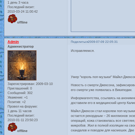
1 день 3 часа
Последний визит:
2010-03-24 11:00:42
offline
Admin
Поделиться
2009-07-09 22:05:31
Администратор
Исправляемся.
Умер "король поп-музыки" Майкл Джексо
Зарегистрирован
: 2009-03-10
Новость о смерти Джексона, зафиксирова
Приглашений:
0
его смерти уже появилась в Википедии.
Сообщений:
302
Уважение:
+1
Информагентства, ссылаясь на анонимный
Позитив:
+2
доставили его в медицинский центр Кали
Провел на форуме:
1 день 11 часов
Майкл Джексон стал королем поп-музыки
Последний визит:
остается рекордным – 26 миллионов экзе
2010-01-11 23:50:23
операций, кожа становилась все светлее
микробов. Жил в полной изоляции на сво
скандалов и поводом для насмешек. Две 
offline