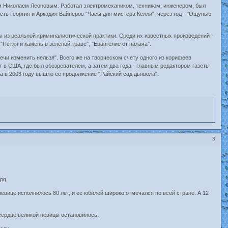
лем Николаем Леоновым. Работал электромехаником, техником, инженером, был
ть Георгия и Аркадия Вайнеров "Часы для мистера Келли", через год - "Ощупью
ы из реальной криминалистической практики. Среди их известных произведений -
 "Петля и камень в зеленой траве", "Евангелие от палача".
чи изменить нельзя". Всего же на творческом счету одного из корифеев
 в США, где был обозревателем, а затем два года - главным редактором газеты
 а в 2003 году вышло ее продолжение "Райский сад дьявола".
3
вице исполнилось 80 лет, и ее юбилей широко отмечался по всей стране. А 12
сердце великой певицы остановилось.