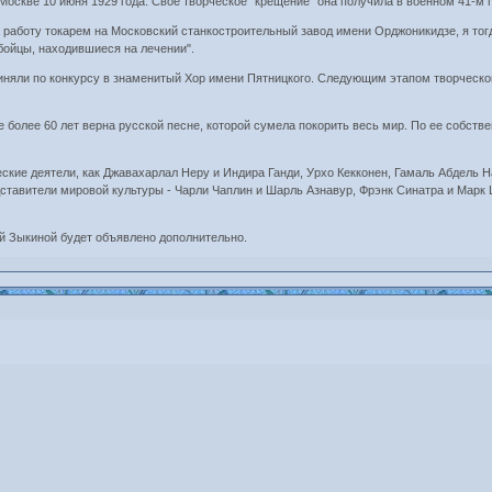
оскве 10 июня 1929 года. Свое творческое "крещение" она получила в военном 41-м г
 работу токарем на Московский станкостроительный завод имени Орджоникидзе, я тог
ойцы, находившиеся на лечении".
риняли по конкурсу в знаменитый Хор имени Пятницкого. Следующим этапом творческог
 более 60 лет верна русской песне, которой сумела покорить весь мир. По ее собст
ские деятели, как Джавахарлал Неру и Индира Ганди, Урхо Кекконен, Гамаль Абдель Н
вители мировой культуры - Чарли Чаплин и Шарль Азнавур, Фрэнк Синатра и Марк Шаг
й Зыкиной будет объявлено дополнительно.