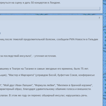
рнуться на сцену и дать 50 концертов в Лондоне.
7
льниц после тяжелой продолжительной болезни, сообщили РИА Новости в Гильдии
а последствий инсульта", - уточнил источник.
шему в Театре на Таганке в самые звездные его времена, было 75 лет.
ильщик), "Мастер и Маргарита" (управдом Босой, буфетчик Соков, конферансье
, "Мой друг Иван Лапшин", "Формула любви", "Миллион в брачной корзине",
характерный образ, благодаря удивительному обаянию голоса и внешности.
клапан. В этом же году он перенес обширный инсульт, нарушилась речь.