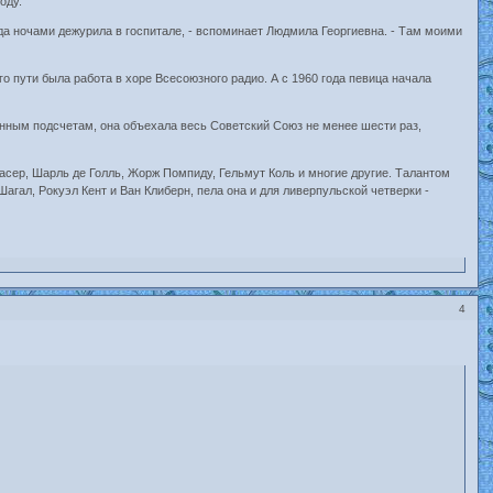
оду.
да ночами дежурила в госпитале, - вспоминает Людмила Георгиевна. - Там моими
о пути была работа в хоре Всесоюзного радио. А с 1960 года певица начала
венным подсчетам, она объехала весь Советский Союз не менее шести раз,
асер, Шарль де Голль, Жорж Помпиду, Гельмут Коль и многие другие. Талантом
ал, Рокуэл Кент и Ван Клиберн, пела она и для ливерпульской четверки -
4