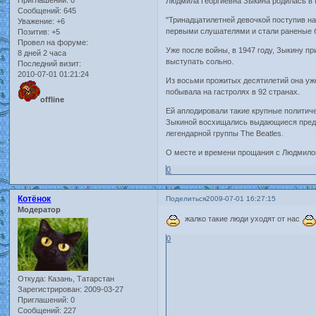
Людмила Георгиевна Зыкина родилась в М
Сообщений:
645
"Тринадцатилетней девочкой поступив на
Уважение:
+6
первыми слушателями и стали раненые б
Позитив:
+5
Провел на форуме:
Уже после войны, в 1947 году, Зыкину п
8 дней 2 часа
выступать сольно.
Последний визит:
2010-07-01 01:21:24
Из восьми прожитых десятилетий она уже
побывала на гастролях в 92 странах.
offline
Ей аплодировали такие крупные политиче
Зыкиной восхищались выдающиеся предста
легендарной группы The Beatles.
О месте и времени прощания с Людмило
0
Котёнок
Поделиться
2009-07-01 16:27:15
Модератор
жалко такие люди уходят от нас
0
Откуда:
Казань, Татарстан
Зарегистрирован
: 2009-03-27
Приглашений:
0
Сообщений:
227