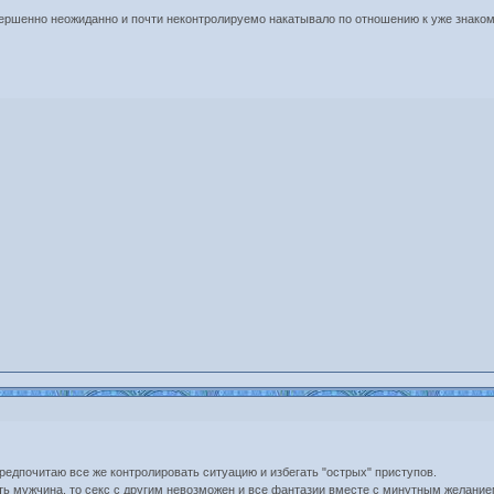
вершенно неожиданно и почти неконтролируемо накатывало по отношению к уже знакому 
предпочитаю все же контролировать ситуацию и избегать "острых" приступов.
сть мужчина, то секс с другим невозможен и все фантазии вместе с минутным желанием 