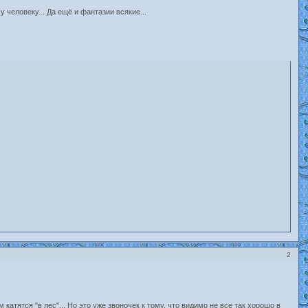
человеку... Да ещё и фантазии всякие...
2
катятся "в лес"... Но это уже звоночек к тому, что видимо не все так хорошо в