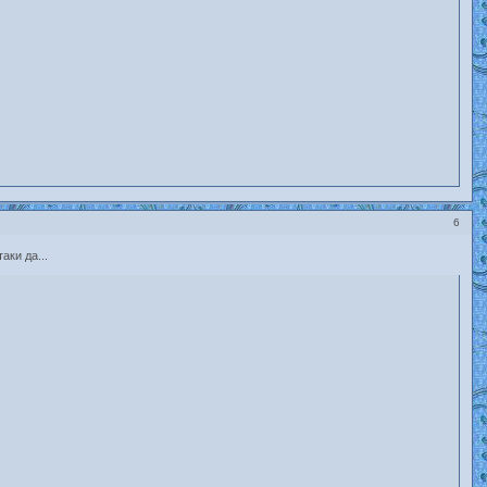
6
аки да...