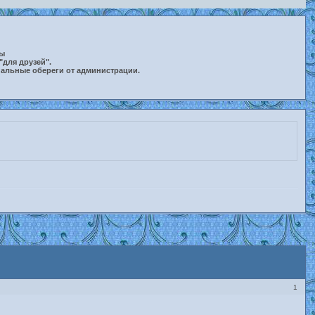
ты
"для друзей".
нальные обереги от администрации.
1