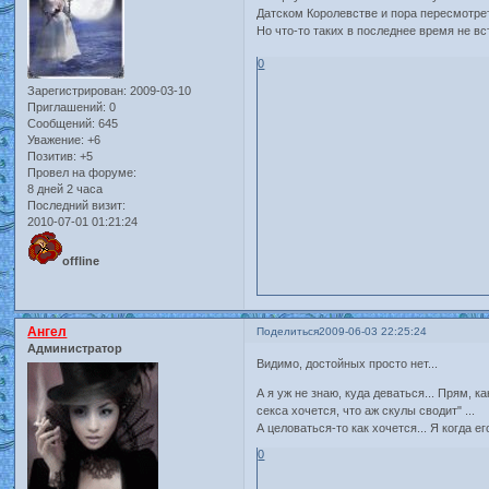
Датском Королевстве и пора пересмотреть
Но что-то таких в последнее время не вс
0
Зарегистрирован
: 2009-03-10
Приглашений:
0
Сообщений:
645
Уважение:
+6
Позитив:
+5
Провел на форуме:
8 дней 2 часа
Последний визит:
2010-07-01 01:21:24
offline
Ангел
Поделиться
2009-06-03 22:25:24
Администратор
Видимо, достойных просто нет...
А я уж не знаю, куда деваться... Прям, 
секса хочется, что аж скулы сводит" ...
А целоваться-то как хочется... Я когда е
0