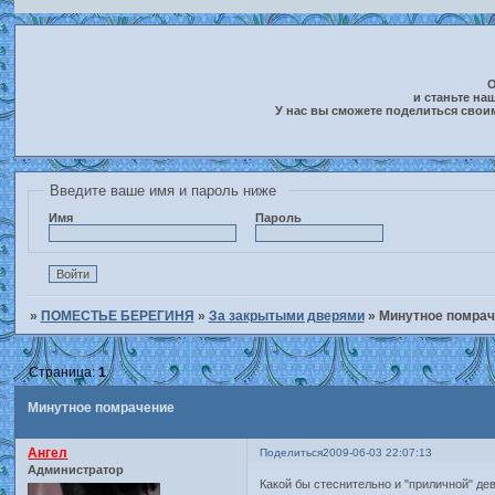
О
и станьте на
У нас вы сможете поделиться свои
Введите ваше имя и пароль ниже
Имя
Пароль
»
ПОМЕСТЬЕ БЕРЕГИНЯ
»
За закрытыми дверями
»
Минутное помраче
Страница:
1
Минутное помрачение
Ангел
Поделиться
2009-06-03 22:07:13
Администратор
Какой бы стеснительно и "приличной" дев