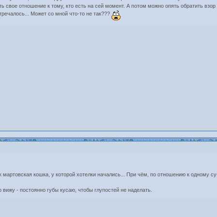
 свое отношение к тому, кто есть на сей момент. А потом можно опять обратить взор н
тречалось... Может со мной что-то не так???
как мартовская кошка, у которой хотелки начались... При чём, по отношению к одному
го вижу - постоянно губы кусаю, чтобы глупостей не наделать.