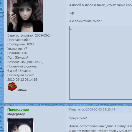
А порой бывало и такое, что желание со
Уф...
А с вами такое было?
0
Зарегистрирован
: 2009-03-14
Приглашений:
0
Сообщений:
1033
Уважение:
+7
Позитив:
+16
Пол:
Женский
Возраст:
45
[1980-12-30]
Провел на форуме:
6 дней 18 часов
Последний визит:
2010-09-13 08:14:15
offline
Привидение
Поделиться
2009-06-03 22:20:44
Модератор
*фыркнула*
Ангел, естественно находило. Правда я 
А еще у меня есть "бзик": если у меня е