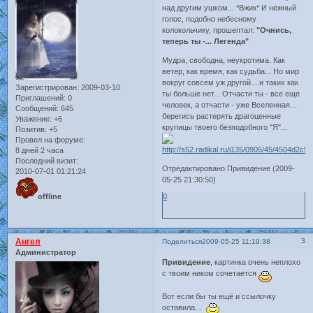
над другим ушком... *Вжик* И нежный
голос, подобно небесному
колокольчику, прошептал:
"Очнись,
теперь ты -... Легенда"
Мудра, свободна, неукротима. Как
ветер, как время, как судьба... Но мир
вокруг совсем уж другой... и таких как
Зарегистрирован
: 2009-03-10
ты больше нет... Отчасти ты - все еще
Приглашений:
0
человек, а отчасти - уже Вселенная...
Сообщений:
645
берегись растерять драгоценные
Уважение:
+6
крупицы твоего безподобного "Я"...
Позитив:
+5
Провел на форуме:
8 дней 2 часа
Последний визит:
Отредактировано Привидение (2009-
2010-07-01 01:21:24
05-25 21:30:50)
offline
0
Ангел
3
Поделиться
2009-05-25 11:19:38
Администратор
Привидение
, картинка очень неплохо
с твоим ником сочетается
Вот если бы ты ещё и ссылочку
оставила...