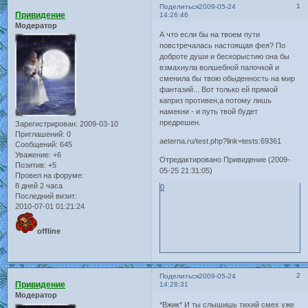
1
Поделиться
2009-05-24
Привидение
14:26:46
Модератор
А что если бы на твоем пути
повстречалась настоящая фея? По
доброте души и бескорыстию она бы
взмахнула волшебной палочкой и
сменила бы твою обыденность на мир
фантазий... Вот только ей прямой
каприз противен,а потому лишь
намекни - и путь твой будет
предрешен.
Зарегистрирован
: 2009-03-10
Приглашений:
0
aeterna.ru/test.php?link=tests:69361
Сообщений:
645
Уважение:
+6
Отредактировано Привидение (2009-
Позитив:
+5
05-25 21:31:05)
Провел на форуме:
8 дней 2 часа
0
Последний визит:
2010-07-01 01:21:24
offline
2
Поделиться
2009-05-24
Привидение
14:28:31
Модератор
*Вжик* И ты слышишь тихий смех уже