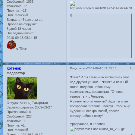
Сообщений:
1033
Уважение:
+7
Позитив:
+16
Пол:
Женский
0
Возраст:
45
[1980-12-30]
Провел на форуме:
6 дней 18 часов
Последний визит:
2010-09-13 08:14:15
offline
Котёнок
6
Поделиться
2009-06-10 11:35:10
Модератор
*Вжик* И ты слышишь тихий смех уже
над другим ушком... *Вжик* И нежный
голос, подобно небесному
колокольчику, прошептал: "Очнись,
теперь ты -... Человек
А зачем что-то менять? Ведь ты и так
Откуда:
Казань, Татарстан
прекрасна! Оглянись вокруг - твой мир
Зарегистрирован
: 2009-03-27
чудесен и без фантазий, просто
Приглашений:
0
прислушайся к нему!
Сообщений:
227
Уважение:
+1
Уррррааааа, я человек
Позитив:
+1
Пол:
Женский
Возраст:
43
[1982-10-15]