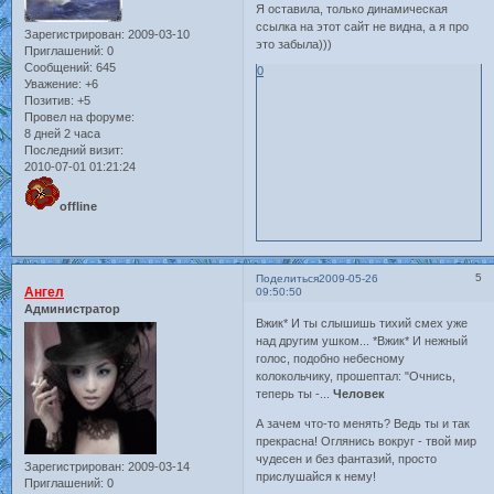
Я оставила, только динамическая
ссылка на этот сайт не видна, а я про
Зарегистрирован
: 2009-03-10
это забыла)))
Приглашений:
0
Сообщений:
645
0
Уважение:
+6
Позитив:
+5
Провел на форуме:
8 дней 2 часа
Последний визит:
2010-07-01 01:21:24
offline
5
Поделиться
2009-05-26
Ангел
09:50:50
Администратор
Вжик* И ты слышишь тихий смех уже
над другим ушком... *Вжик* И нежный
голос, подобно небесному
колокольчику, прошептал: "Очнись,
теперь ты -...
Человек
А зачем что-то менять? Ведь ты и так
прекрасна! Оглянись вокруг - твой мир
чудесен и без фантазий, просто
Зарегистрирован
: 2009-03-14
прислушайся к нему!
Приглашений:
0