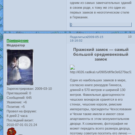
одним из самых замечательных зданий
в своем роде, к тому же это один из
первых замков в неоготическом стиле
в Германии.
0
10
Поделиться
2009-05-15
Привидение
19:16:02
Модератор
Пражский замок — самый
большой средневековый
замок
Один из наибольших замков в мире,
согласно книге рекордов Гиннеса,
Зарегистрирован
: 2009-03-10
длиной в 570 метров и шириной 130
Приглашений:
0
метров. Фамильные драгоценности
Сообщений:
645
чешских монархов хранятся в его
Уважение:
+6
стенах, чешские короли, римские
Позитив:
+5
императоры, президенты Чехословакии
Провел на форуме:
и Чехии также имели и имеют свои
8 дней 2 часа
апартаменты в этом монументальном
Последний визит:
дворце. К сожалению, фотография не
2010-07-01 01:21:24
может передать всего размера дворца,
поэтому советую посетить его лично —