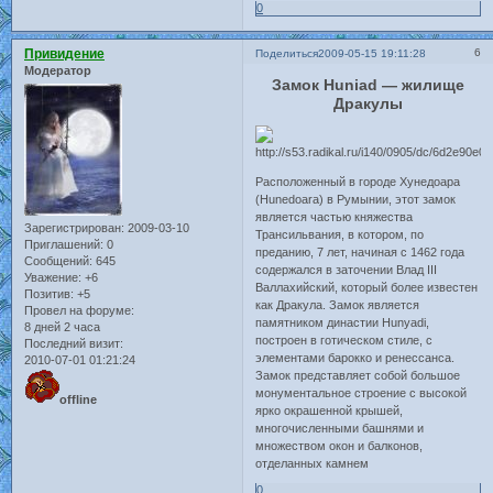
0
Привидение
6
Поделиться
2009-05-15 19:11:28
Модератор
Замок Huniad — жилище
Дракулы
Расположенный в городе Хунедоара
(Hunedoara) в Румынии, этот замок
является частью княжества
Зарегистрирован
: 2009-03-10
Трансильвания, в котором, по
Приглашений:
0
преданию, 7 лет, начиная с 1462 года
Сообщений:
645
содержался в заточении Влад III
Уважение:
+6
Валлахийский, который более известен
Позитив:
+5
как Дракула. Замок является
Провел на форуме:
памятником династии Hunyadi,
8 дней 2 часа
построен в готическом стиле, с
Последний визит:
элементами барокко и ренессанса.
2010-07-01 01:21:24
Замок представляет собой большое
монументальное строение с высокой
offline
ярко окрашенной крышей,
многочисленными башнями и
множеством окон и балконов,
отделанных камнем
0