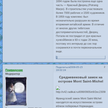
1694 годом была построена еще одна
часть — Красный Дворец (Potrang
Marpo). В строительстве участвовало
более 7000 рабочих и 1500 художников.
В 1959 году комплекс был
незначительно разрушен во время
вторжения китайской армии. В отличие
от многих других тибетских
достопримечательностей, Дворец
Потала не пострадал от рук красных
хунвэйбинов в 60-х годах 20 века,
поэтому его интерьер до сих пор
сохранился в почти первоначальном
виде.
0
2
Поделиться
2009-05-15
Привидение
19:02:24
Модератор
Средневековый замок на
острове Mont Saint-Michel
Французский замок Mont Saint-Michel
находится на искусственном острове
вблизи побережья Нормандии.