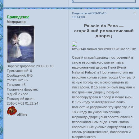
0
8
Поделиться
2009-05-15
Привидение
19:14:08
Модератор
Palacio da Pena —
старейший романтический
дворец
Самый старый дворец, построенный в
стиле европейского романтизма,
Зарегистрирован
: 2009-03-10
национальный дворец Пена (Pena
Приглашений:
0
National Palace) в Португалии стоит на
Сообщений:
645
вершине холма возле города Синтра. В
Уважение:
+6
ясную погоду его можно увидеть из
Позитив:
+5
Лиссабона. В 15 веке он был задуман и
Провел на форуме:
построен как дворец, позднее
8 дней 2 часа
переоборудован в собор и монастырь.
Последний визит:
В 1755 году землетрясение почти
2010-07-01 01:21:24
полностью разрушило эту красоту, а в
1838 году по указанию принца
offline
Фернандо дворец был восстановлен в
первоначальном виде. Стиль замка
современные ученые определяют как
смесь романтического, баварского и
мавританского.