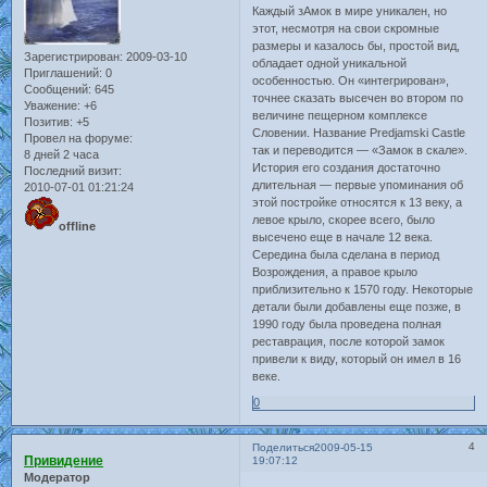
Каждый зАмок в мире уникален, но
этот, несмотря на свои скромные
размеры и казалось бы, простой вид,
Зарегистрирован
: 2009-03-10
обладает одной уникальной
Приглашений:
0
особенностью. Он «интегрирован»,
Сообщений:
645
точнее сказать высечен во втором по
Уважение:
+6
величине пещерном комплексе
Позитив:
+5
Словении. Название Predjamski Castle
Провел на форуме:
так и переводится — «Замок в скале».
8 дней 2 часа
История его создания достаточно
Последний визит:
длительная — первые упоминания об
2010-07-01 01:21:24
этой постройке относятся к 13 веку, а
левое крыло, скорее всего, было
offline
высечено еще в начале 12 века.
Середина была сделана в период
Возрождения, а правое крыло
приблизительно к 1570 году. Некоторые
детали были добавлены еще позже, в
1990 году была проведена полная
реставрация, после которой замок
привели к виду, который он имел в 16
веке.
0
4
Поделиться
2009-05-15
Привидение
19:07:12
Модератор