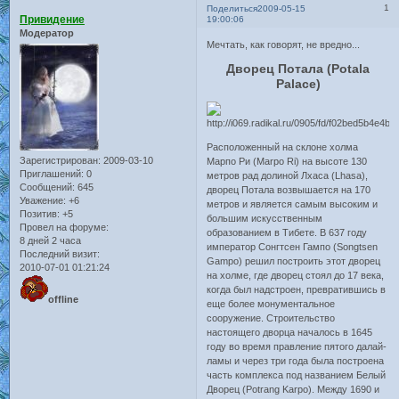
1
Поделиться
2009-05-15
Привидение
19:00:06
Модератор
Мечтать, как говорят, не вредно...
Дворец Потала (Potala
Palace)
Расположенный на склоне холма
Зарегистрирован
: 2009-03-10
Марпо Ри (Marpo Ri) на высоте 130
Приглашений:
0
метров рад долиной Лхаса (Lhasa),
Сообщений:
645
дворец Потала возвышается на 170
Уважение:
+6
метров и является самым высоким и
Позитив:
+5
большим искусственным
Провел на форуме:
образованием в Тибете. В 637 году
8 дней 2 часа
император Сонгтсен Гампо (Songtsen
Последний визит:
Gampo) решил построить этот дворец
2010-07-01 01:21:24
на холме, где дворец стоял до 17 века,
когда был надстроен, превратившись в
offline
еще более монументальное
сооружение. Строительство
настоящего дворца началось в 1645
году во время правление пятого далай-
ламы и через три года была построена
часть комплекса под названием Белый
Дворец (Potrang Karpo). Между 1690 и