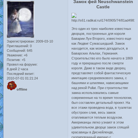
Замок фей Neuschwanstein
Castle
Это один из трех наиболее известных
дворцов, построенных для короля
Баварии Луи Второго, известного еще
Зарегистрирован
: 2009-03-10
как Людвиг Сумасшедший. Замок
Приглашений:
0
находится, как можно догадаться, в
Сообщений:
645
Баварских Альпах, Германия.
Уважение:
+6
Строительство его было начато в 1869
Позитив:
+5
году и прекращено после смерти
Провел на форуме:
короля. Даже в таком виде дворец
8 дней 2 часа
представляет собой фантастическую
Последний визит:
имитацию средневекового замка, с
2010-07-01 01:21:24
башнями и шпилями, нависающими
над рекой Pullat. При строительстве
offline
замка использовались самые
современные на то время технологии,
был составлен детальный проект. На
все этажи проведена вода, в туалетах
обустроен слив, весь замок
отапливается теплым воздухом.
Американцы легко узнают в этом
удивительном дворце замок спящей
красавицы в Диснейленде,
скопированный именно с