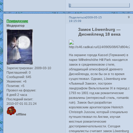
0
9
Поделиться
2009-05-15
Привидение
19:15:09
Модератор
Замок Löwenburg —
Диснейленд 18 века
На окраине города Kassel (Германия) в
парке Wilhelmshöhe Hill Park находится
замок в средневековом стиле,
Зарегистрирован
: 2009-03-10
обладающий атмосферой древнего
Приглашений:
0
Диснейленда, если бы он в то время
Сообщений:
645
существовал. Однако, Löwenburg или
Уважение:
+6
«Львиный Замок», построен
Позитив:
+5
ландграфом Вильгельмом IX в период с
Провел на форуме:
1793 по 1801 год как романтические
8 дней 2 часа
развалины (интересный стиль, romantic
Последний визит:
ruin). Замок был разработан
2010-07-01 01:21:24
королевским архитектором Heinrich
Christoph Jussow, который специально
offline
путешествовал по Англии, изучая
местные романтические
достопримечательности. Сегодня
специалисты считают замок Löwenburg