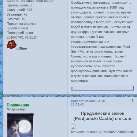
Зарегистрирован
: 2009-03-10
Сообщение с материком происходит с
Приглашений:
0
помощью насыпанной в 1880 году
Сообщений:
645
узкой дороги, причем только во время
Уважение:
+6
отлива, прилив превращает остров в
Позитив:
+5
изолированную местность, окруженную
Провел на форуме:
водой и мокрым песком. В отличие от
8 дней 2 часа
других французских замков, которые
Последний визит:
первоначально были
2010-07-01 01:21:24
укрепсооружениями или
увеселительными заведениями, Mont
offline
Saint-Michel являлся монастырем.
Сейчас его в год посещают более 4
миллионов человек, а сам замок
«увековечен» во множестве
французских фильмов, мультфильмов
и даже в нескольких малоизвестных
видеоиграх.
0
3
Поделиться
2009-05-15
Привидение
19:03:43
Модератор
Предъямский замок
(Predjamski Castle) в скале