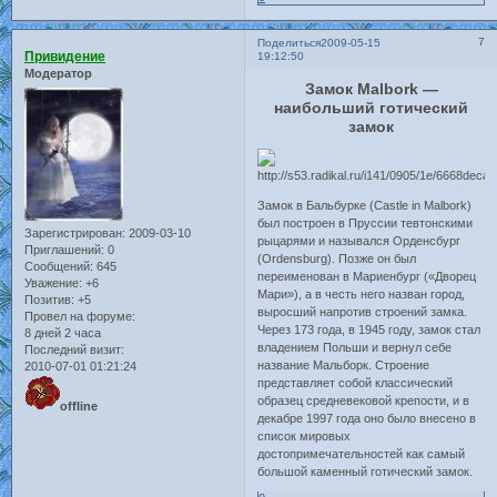
7
Поделиться
2009-05-15
Привидение
19:12:50
Модератор
Замок Malbork —
наибольший готический
замок
Замок в Бальбурке (Castle in Malbork)
был построен в Пруссии тевтонскими
Зарегистрирован
: 2009-03-10
рыцарями и назывался Орденсбург
Приглашений:
0
(Ordensburg). Позже он был
Сообщений:
645
переименован в Мариенбург («Дворец
Уважение:
+6
Мари»), а в честь него назван город,
Позитив:
+5
выросший напротив строений замка.
Провел на форуме:
Через 173 года, в 1945 году, замок стал
8 дней 2 часа
владением Польши и вернул себе
Последний визит:
название Мальборк. Строение
2010-07-01 01:21:24
представляет собой классический
образец средневековой крепости, и в
offline
декабре 1997 года оно было внесено в
список мировых
достопримечательностей как самый
большой каменный готический замок.