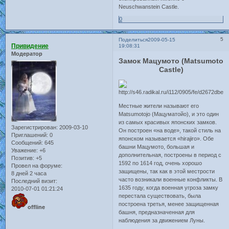
Neuschwanstein Castle.
0
5
Поделиться
2009-05-15
Привидение
19:08:31
Модератор
Замок Мацумото (Matsumoto
Castle)
Местные жители называют его
Matsumotojo (Мацуматойо), и это один
из самых красивых японских замков.
Зарегистрирован
: 2009-03-10
Он построен «на воде», такой стиль на
Приглашений:
0
японском называется «hirajiro». Обе
Сообщений:
645
башни Мацумото, большая и
Уважение:
+6
дополнительная, построены в период с
Позитив:
+5
1592 по 1614 год, очень хорошо
Провел на форуме:
защищены, так как в этой местрости
8 дней 2 часа
часто возникали военные конфликты. В
Последний визит:
1635 году, когда военная угроза замку
2010-07-01 01:21:24
перестала существовать, была
построена третья, менее защищенная
offline
башня, предназначенная для
наблюдения за движением Луны.