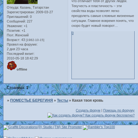
что отличает тебя от других людей.
Текучесть и пластичность – эти
Откуда:
Казань, Татарстан
свойства воды позволят легко
Зарегистрирован
: 2009-03-27
преодолеть самые сложные жизненные
Приглашений:
0
ситуации. Главное вовремя понять, что
Сообщений:
227
скоро будет новый поворот…
Уважение:
+1
Позитив:
+1
0
Пол:
Женский
Возраст:
43
[1982-10-15]
Провел на форуме:
2 дня 23 часа
Последний визит:
2010-05-18 18:42:29
offline
Страница:
1
»
ПОМЕСТЬЕ БЕРЕГИНЯ
»
Тесты
»
Какая твоя кровь
Создать форум
|
Помощь по форуму