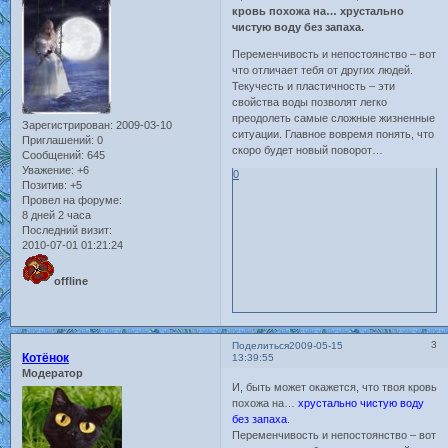
кровь похожа на… хрустально
чистую воду без запаха.
Переменчивость и непостоянство – вот
что отличает тебя от других людей.
Текучесть и пластичность – эти
свойства воды позволят легко
преодолеть самые сложные жизненные
Зарегистрирован
: 2009-03-10
ситуации. Главное вовремя понять, что
Приглашений:
0
скоро будет новый поворот…
Сообщений:
645
Уважение:
+6
0
Позитив:
+5
Провел на форуме:
8 дней 2 часа
Последний визит:
2010-07-01 01:21:24
offline
3
Поделиться
2009-05-15
Котёнок
13:39:55
Модератор
И, быть может окажется, что твоя кровь
похожа на…
хрустально чистую воду
без запаха
.
Переменчивость и непостоянство – вот