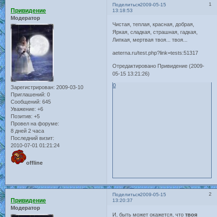
1
Поделиться
2009-05-15
Привидение
13:18:53
Модератор
Чистая, теплая, красная, добрая,
Яркая, сладкая, страшная, гадкая,
Липкая, мертвая твоя... твоя...
aeterna.ru/test.php?link=tests:51317
Отредактировано Привидение (2009-
05-15 13:21:26)
0
Зарегистрирован
: 2009-03-10
Приглашений:
0
Сообщений:
645
Уважение:
+6
Позитив:
+5
Провел на форуме:
8 дней 2 часа
Последний визит:
2010-07-01 01:21:24
offline
2
Поделиться
2009-05-15
Привидение
13:20:37
Модератор
И, быть может окажется, что
твоя