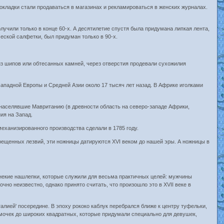
окладки стали продаваться в магазинах и рекламироваться в женских журналах.
учили только в конце 60-х. А десятилетие спустя была придумана липкая лента,
ческой салфетки, был придуман только в 90-х.
з шипов или обтесанных камней, через отверстия продевали сухожилия
ападной Европы и Средней Азии около 17 тысяч лет назад. В Африке иголками
а, населявшие Мавританию (в древности область на северо-западе Африки,
ия на Запад.
механизированного производства сделали в 1785 году.
крещенных лезвий, эти ножницы датируются XVI веком до нашей эры. А ножницы в
и некие нашлепки, которые служили для весьма практичных целей: мужчины
очно неизвестно, однако принято считать, что произошло это в XVII веке в
алией' посередине. В эпоху рококо каблук перебрался ближе к центру туфельки,
мочек до широких квадратных, которые придумали специально для девушек,