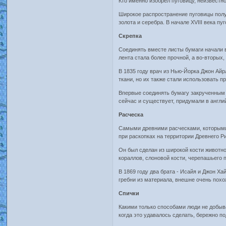
Кто именно изобрел пуговицу, неизвестно
Широкое распространение пуговицы получи
золота и серебра. В начале XVIII века п
Скрепка
Соединять вместе листы бумаги начали в
лента стала более прочной, а во-вторых
В 1835 году врач из Нью-Йорка Джон Ай
ткани, но их также стали использовать п
Впервые соединять бумагу закрученным к
сейчас и существует, придумали в англий
Расческа
Самыми древними расческами, которыми 
при раскопках на территории Древнего Р
Он был сделан из широкой кости животно
кораллов, слоновой кости, черепашьего 
В 1869 году два брата - Исайя и Джон Х
гребни из материала, внешне очень похож
Спички
Какими только способами люди не добыва
когда это удавалось сделать, бережно п