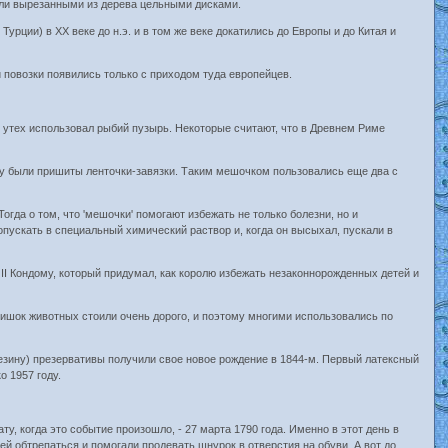
были вырезанными из дерева цельными дисками.
рции) в XX веке до н.э. и в том же веке докатились до Европы и до Китая и
 повозки появились только с приходом туда европейцев.
 утех использовал рыбий пузырь. Некоторые считают, что в Древнем Риме
ему были пришиты ленточки-завязки. Таким мешочком пользовались еще два с
гда о том, что 'мешочки' помогают избежать не только болезни, но и
опускать в специальный химический раствор и, когда он высыхал, пускали в
а II Кондому, который придумал, как королю избежать незаконнорожденных детей и
з кишок животных стоили очень дорого, и поэтому многими использовались по
резину) презервативы получили свое новое рождение в 1844-м. Первый латексный
о 1957 году.
у, когда это событие произошло, - 27 марта 1790 года. Именно в этот день в
ей обтрепаться и помогали продевать шнурок в отверстия на обуви. А вот до