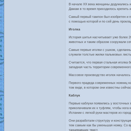
В начале ХХ века женщины додумались ис
Дамам в то время приходилось крепить 
Самый первый тампон был изобретен и пу
с помощью которой и по сей день прокла
Иголка
История шитья насчитывает уже более 2
животных и таким образом сооружали себ
Самые первые иголки с ушком, сделанные
служили толстые жилки пальмовых листье
Считается, что первая стальная иголка 
западная часть территории современного
Массовое производство иголок началось 
Первого прадеда современных ножниц наш
том виде, в котором они известны сейчас
Каблук
Первые каблуки появились у восточных в
приколачивали их к туфлям, чтобы нога к
Испании с легкой руки мастеров из горо
Они разработали структуру и конструкци
тем самым как бы уменьшая ножку. Со в
танцевавших твист.