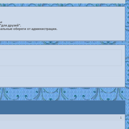
ты
"для друзей".
нальные обереги от администрации.
1