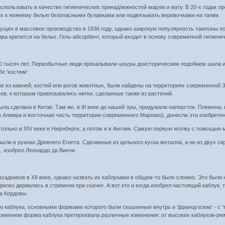
пользовать в качестве гигиенических принадлежностей марлю и вату. В 20-х годах пр
их к нижнему белью безопасными булавками или подвязывать веревочками на талии.
щен в массовое производство в 1936 году, однако широкую популярность тампоны пол
дка крепится на белье. Гель-абсорбент, который входит в основу современной гигиени
0 тысяч лет. Первобытные люди прокалывали шкуры доисторическим подобием шила и
е 'костюм'.
 из камней, костей или рогов животных, были найдены на территориях современной З
в, к которым привязывались нитки, сделанные также из растений.
была сделана в Китае. Там же, в III веке до нашей эры, придумали наперсток. Племен
 Алжира и восточная часть территории современного Марокко), донесли эти изобретен
только в XIV веке в Нюрнберге, а потом и в Англии. Самую первую иголку с помощью 
ли в руинах Древнего Египта. Сделанные из цельного куска металла, а не из двух с
, изобрел Леонардо да Винчи.
садников в XII веке, однако назвать их каблуками в общем-то было сложно. Это был
репко держалась в стремени при скачке. А вот кто и когда изобрел настоящий каблук, т
да Кордовы.
ю каблука, основными формами которого были скошенные внутрь и 'французские' - с 'т
ременем форма каблука претерпевала различные изменения: от высоких каблуков-рю