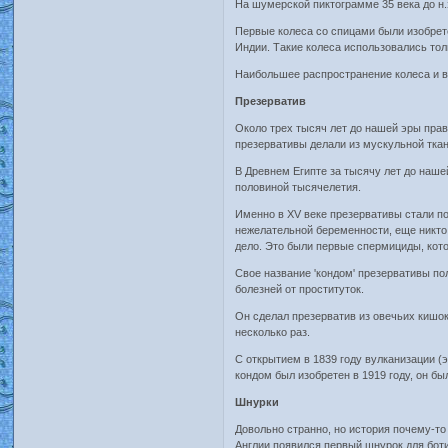
На шумерской пиктограмме 35 века до н.
Первые колеса со спицами были изобрете
Индии. Такие колеса использовались толь
Наибольшее распространение колеса и вс
Презерватив
Около трех тысяч лет до нашей эры пра
презервативы делали из мускульной тка
В Древнем Египте за тысячу лет до наш
половиной тысячелетия.
Именно в XV веке презервативы стали по
нежелательной беременности, еще никто 
дело. Это были первые спермициды, кото
Свое название 'кондом' презервативы пол
болезней от проституток.
Он сделал презерватив из овечьих кишок.
несколько раз.
С открытием в 1839 году вулканизации (
кондом был изобретен в 1919 году, он б
Шнурки
Довольно странно, но история почему-то 
Англии появился первый шнурок для боти