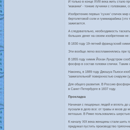
И только в конце XVIII века жить стало
'маканки' - тонкие лучинки с головками
Изобретению первых 'сухих' спичек мир 
бертолетовой соли и гуммиарабика (это т
зажигается.
А следовательно, необходимость таскать
больших денег на своем изобретении не 
В 1830 году 19-летний французский хим
Эти вообще легко воспламенялись при т
В 1855 году химик Йохан Лундстром соо
фосфор в состав головки спички. Таким 
Наконец, в 1889 году Джошуа Пьюси изоб
'зажигательной' поверхностью снаружи (
Для общего развития. В Россию фосфорн
в Санкт-Петербурге в 1837 году.
Прокладка
Начиная с пещерных людей и вплоть до 
пускали в дело все: от травы и мхов до
ветошью. В Риме пользовались шерстью, 
К началу XIX века женщины стали шить п
придумал пустить производство тряпочны