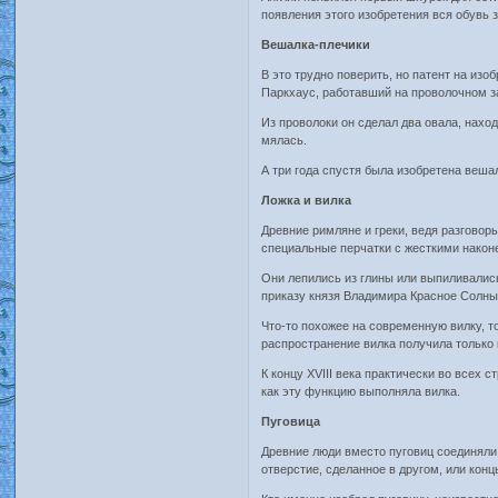
появления этого изобретения вся обувь 
Вешалка-плечики
В это трудно поверить, но патент на изо
Паркхаус, работавший на проволочном за
Из проволоки он сделал два овала, нахо
мялась.
А три года спустя была изобретена веша
Ложка и вилка
Древние римляне и греки, ведя разговор
специальные перчатки с жесткими након
Они лепились из глины или выпиливались
приказу князя Владимира Красное Солныш
Что-то похожее на современную вилку, т
распространение вилка получила только 
К концу XVIII века практически во всех
как эту функцию выполняла вилка.
Пуговица
Древние люди вместо пуговиц соединяли
отверстие, сделанное в другом, или кон