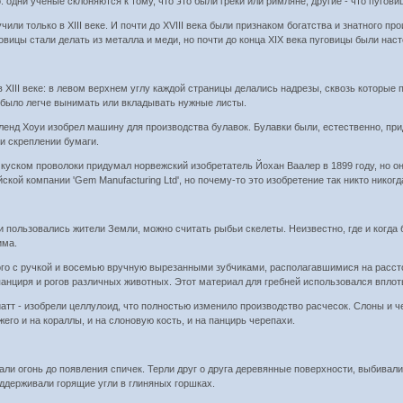
: одни ученые склоняются к тому, что это были греки или римляне, другие - что пуго
ли только в XIII веке. И почти до XVIII века были признаком богатства и знатного пр
уговицы стали делать из металла и меди, но почти до конца XIX века пуговицы были на
 XIII веке: в левом верхнем углу каждой страницы делались надрезы, сквозь которые 
, было легче вынимать или вкладывать нужные листы.
рленд Хоуи изобрел машину для производства булавок. Булавки были, естественно, п
ри скреплении бумаги.
уском проволоки придумал норвежский изобретатель Йохан Ваалер в 1899 году, но он
ской компании 'Gem Manufacturing Ltd', но почему-то это изобретение так никто никогд
пользовались жители Земли, можно считать рыбьи скелеты. Неизвестно, где и когда 
има.
го с ручкой и восемью вручную вырезанными зубчиками, располагавшимися на расстоя
панциря и рогов различных животных. Этот материал для гребней использовался вплот
айатт - изобрели целлулоид, что полностью изменило производство расчесок. Слоны и
его и на кораллы, и на слоновую кость, и на панцирь черепахи.
ли огонь до появления спичек. Терли друг о друга деревянные поверхности, выбивали
оддерживали горящие угли в глиняных горшках.