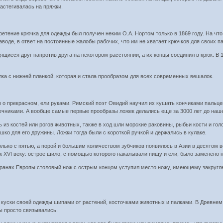
застегивалась на пряжки.
бретение крючка для одежды был получен неким О.А. Нортом только в 1869 году. На что
воде, в ответ на постоянные жалобы рабочих, что им не хватает крючков для своих п
дящиеся друг напротив друга на некотором расстоянии, а их концы соединил в крюк. В
лка с нижней планкой, которая и стала прообразом для всех современных вешалок.
ы о прекрасном, ели руками. Римский поэт Овидий научил их кушать кончиками пальцев
ечниками. А вообще самые первые прообразы ложек делались еще за 3000 лет до наш
 из костей или рогов животных, также в ход шли морские раковины, рыбьи кости и го
ко для его дружины. Ложки тогда были с короткой ручкой и держались в кулаке.
олько с пятью, а порой и большим количеством зубчиков появилось в Азии в десятом в
к XVI веку: острое шило, с помощью которого накалывали пищу и ели, было заменено 
 странах Европы столовый нож с острым концом уступил место ножу, имеющему закругл
 куски своей одежды шипами от растений, косточками животных и палками. В Древнем
цы просто связывались.