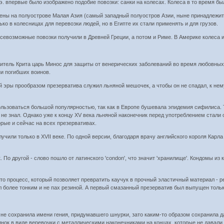
э. впервые было изображено подобие повозки: санки на колесах. Колеса в то время 
ны на полуострове Малая Азия (самый западный полуостров Азии, ныне принадлежит Ту
ко в колесницах для перевозки людей, но в Египте их стали применять и для грузов.
евозможные повозки получили в Древней Греции, а потом и Риме. В Америке колеса и
витель Крита царь Минос для защиты от венерических заболеваний во время любовных
ни погибших воинов.
ей эры прообразом презерватива служил льняной мешочек, а чтобы он не спадал, к н
льзоваться большой популярностью, так как в Европе бушевала эпидемия сифилиса. То
не знал. Однако уже к концу XV века льняной наконечник перед употреблением стали 
рые и сейчас на всех презервативах.
учили только в XVII веке. По одной версии, благодаря врачу английского короля Карл
 По другой - слово пошло от латинского 'condon', что значит 'хранилище'. Кондомы и
это процесс, который позволяет превратить каучук в прочный эластичный материал - 
ыл более тонким и не пах резиной. А первый смазанный презерватив был выпущен тольк
не сохранила имени гения, придумавшего шнурки, зато каким-то образом сохранила дат
нок в виде веревочки с металлическими наконечниками на концах, которые не давали 