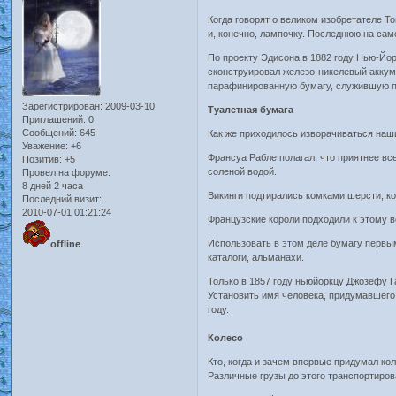
Когда говорят о великом изобретателе Т
и, конечно, лампочку. Последнюю на са
По проекту Эдисона в 1882 году Нью-Йор
сконструировал железо-никелевый аккуму
парафинированную бумагу, служившую пер
Зарегистрирован
: 2009-03-10
Туалетная бумага
Приглашений:
0
Сообщений:
645
Как же приходилось изворачиваться наш
Уважение:
+6
Франсуа Рабле полагал, что приятнее вс
Позитив:
+5
соленой водой.
Провел на форуме:
8 дней 2 часа
Викинги подтирались комками шерсти, к
Последний визит:
2010-07-01 01:21:24
Французские короли подходили к этому 
Использовать в этом деле бумагу первым
offline
каталоги, альманахи.
Только в 1857 году ньюйоркцу Джозефу Г
Установить имя человека, придумавшего 
году.
Колесо
Кто, когда и зачем впервые придумал ко
Различные грузы до этого транспортиров