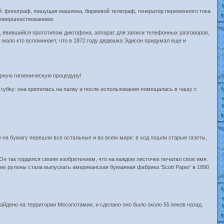
ий: фонограф, пишущая машинка, биржевой телеграф, генератор переменного тока
усовершенствованием.
р, явившийся прототипом диктофона, аппарат для записи телефонных разговоров,
я мало кто вспоминает, что в 1872 году дядюшка Эдисон придумал еще и
рную гигиеническую процедуру!
 губку: она крепилась на палку и после использования помещалась в чашу с
 на бумагу перешли все остальные и во всем мире: в ход пошли старые газеты,
Он так гордился своим изобретением, что на каждом листочке печатал свое имя.
е рулоны стала выпускать американская бумажная фабрика 'Scott Paper' в 1890
айдено на территории Месопотамии, и сделано оно было около 55 веков назад.