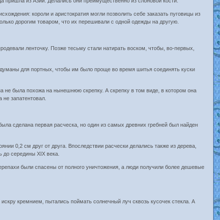
вица пришла из Азии. Делались они преимущественно из слоновой кости.
оисхождения: короли и аристократия могли позволить себе заказать пуговицы из
столько дорогим товаром, что их перешивали с одной одежды на другую.
продевали ленточку. Позже тесьму стали натирать воском, чтобы, во-первых,
ридуманы для портных, чтобы им было проще во время шитья соединять куски
а не была похожа на нынешнюю скрепку. А скрепку в том виде, в котором она
а не запатентовал.
была сделана первая расческа, но один из самых древних гребней был найден
нии 0,2 см друг от друга. Впоследствии расчески делались также из дерева,
ь до середины XIX века.
 черепахи были спасены от полного уничтожения, а люди получили более дешевые
 искру кремнием, пытались поймать солнечный луч сквозь кусочек стекла. А