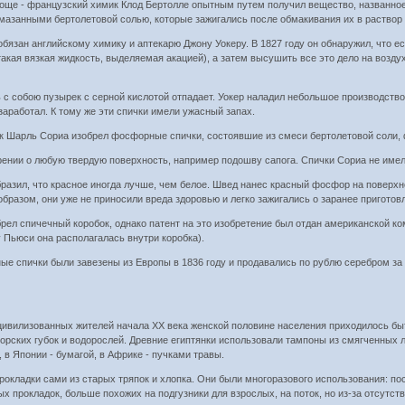
 проще - французский химик Клод Бертолле опытным путем получил вещество, названное
, смазанными бертолетовой солью, которые зажигались после обмакивания их в раство
обязан английскому химику и аптекарю Джону Уокеру. В 1827 году он обнаружил, что 
акая вязкая жидкость, выделяемая акацией), а затем высушить все это дело на воздух
 с собою пузырек с серной кислотой отпадает. Уокер наладил небольшое производство
заработал. К тому же эти спички имели ужасный запах.
ик Шарль Сориа изобрел фосфорные спички, состоявшие из смеси бертолетовой соли, 
рении о любую твердую поверхность, например подошву сапога. Спички Сориа не имел
бразил, что красное иногда лучше, чем белое. Швед нанес красный фосфор на поверх
образом, они уже не приносили вреда здоровью и легко зажигались о заранее пригото
рел спичечный коробок, однако патент на это изобретение был отдан американской ко
у Пьюси она располагалась внутри коробка).
ые спички были завезены из Европы в 1836 году и продавались по рублю серебром за
цивилизованных жителей начала ХХ века женской половине населения приходилось быт
 морских губок и водорослей. Древние египтянки использовали тампоны из смягченных
в Японии - бумагой, в Африке - пучками травы.
рокладки сами из старых тряпок и хлопка. Они были многоразового использования: по
х прокладок, больше похожих на подгузники для взрослых, на поток, но из-за отсутс