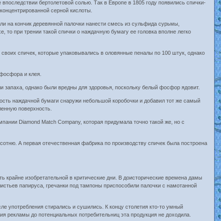
 впоследствии бертолетовой солью. Так в Европе в 1805 году появились спички-
р концентрированной серной кислоты.
если на кончик деревянной палочки нанести смесь из сульфида сурьмы,
е, то при трении такой спички о наждачную бумагу ее головка вполне легко
 своих спичек, которые упаковывались в оловянные пеналы по 100 штук, однако
фосфора и клея.
и запаха, однако были вредны для здоровья, поскольку белый фосфор ядовит.
ность наждачной бумаги снаружи небольшой коробочки и добавил тот же самый
вленную поверхность.
мпании Diamond Match Company, которая придумала точно такой же, но с
 сотню. А первая отечественная фабрика по производству спичек была построена
ь крайне изобретательной в критические дни. В доисторические времена дамы
 листьев папируса, гречанки под тампоны приспособили палочки с намотанной
сле употребления стирались и сушились. К концу столетия кто-то умный
твия рекламы до потенциальных потребительниц эта продукция не доходила.