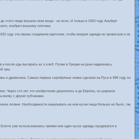
 до этого люди вешали свои вещи - не ясно. И только в 1903 году Альберт
альто, изобрел вешалку-плечики.
 1932 году эти овалы соединили картоном, чтобы мокрая одежда не провисала и не
 и после еды вытирать их о хлеб. Позже в Греции на руки надевались
ей эры.
ловы и древесина. Самые первые серебряные ложки сделали на Руси в 998 году по
еке. Через сто лет это изобретение докатилось и до Европы, но широкое
на вилку с двумя зубчиками.
енное лезвие. Необходимости накалывать на нож куски пищи больше не было, так
 Египте уже использовались пряжки или один кусок одежды продевался в