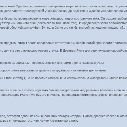
омасе Алве Эдисоне, вспоминают, по крайней мере, пять его самых известных творен
мом деле запатентовал русский ученый Александр Лодыгин, а Эдисон уже занялся ее 
ке была построена первая в мире электростанция постоянного тока. Он создал прибо
лятор и много чего еще (всего около 1000 патентов). И среди всего этого великолепи
вой оберткой для конфет. Эх, если бы не он, как бы мы сейчас хранили сладости?..
им предкам, чтобы после справления естественных надобностей произвести элемента
его делать это с помощью живого утенка. В Древнем Риме для этих нужд приспособили
оренные американцы - всевозможными листьями и початками кукурузы.
вопросу очень изысканно и делали это кружевом и льняными тряпочками.
и стали китайцы, но не простые смертные, а исключительно императоры. Много позже
айетти пришло в голову нарезать бумагу аккуратными квадратами и паковать в пачки. 
сворачивать туалетную бумагу в рулоны, не представляется возможным: впервые таки
лесо, остается одной из самых больших загадок истории. Самое древнее колесо было н
ались с помощью того, что нынче известно как санки.