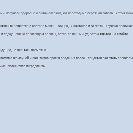
ми, излучали здоровье и сияли блеском, им необходима бережная забота. В этом м
тивные вещества в составе маски – глицин, D-пантенол и глюкоза – глубоко проникаю
и подсушенные полотенцем волосы, оставьте на 5 минут, затем тщательно смойте.
ыдущие, но все-таки возможно.
- помимо шампуней и бальзамов против впадения волос - придется включить специаль
рименяются фито ингредиенты: