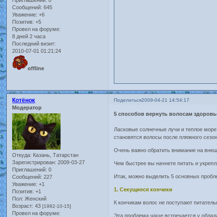
Сообщений:
645
Уважение:
+6
Позитив:
+5
Провел на форуме:
8 дней 2 часа
Последний визит:
2010-07-01 01:21:24
offline
Котёнок
Поделиться
2009-04-21 14:54:17
Модератор
5 способов вернуть волосам здоровь
Ласковые солнечные лучи и теплое море
становятся волосы после пляжного сезо
Очень важно обратить внимание на внешн
Откуда:
Казань, Татарстан
Зарегистрирован
: 2009-03-27
Чем быстрее вы начнете питать и укрепл
Приглашений:
0
Итак, можно выделить 5 основных пробл
Сообщений:
227
Уважение:
+1
1. Секущиеся кончики
Позитив:
+1
Пол:
Женский
К кончикам волос не поступают питатель
Возраст:
43
[1982-10-15]
Провел на форуме:
Эта проблема чаще встречается у облада