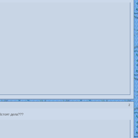
2
обстоят дела???