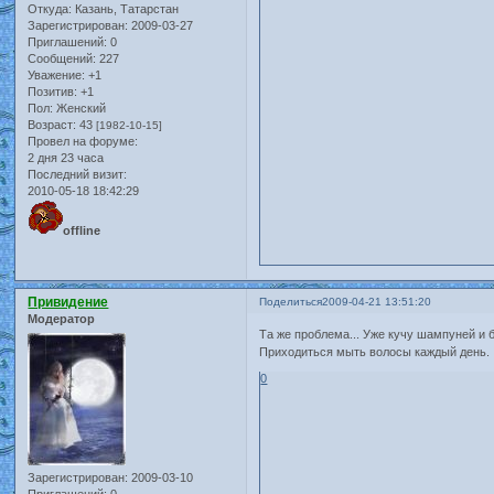
Откуда:
Казань, Татарстан
Зарегистрирован
: 2009-03-27
Приглашений:
0
Сообщений:
227
Уважение:
+1
Позитив:
+1
Пол:
Женский
Возраст:
43
[1982-10-15]
Провел на форуме:
2 дня 23 часа
Последний визит:
2010-05-18 18:42:29
offline
Привидение
Поделиться
2009-04-21 13:51:20
Модератор
Та же проблема... Уже кучу шампуней и б
Приходиться мыть волосы каждый день.
0
Зарегистрирован
: 2009-03-10
Приглашений:
0