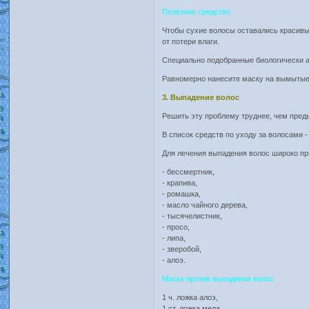
Полезное средство
Чтобы сухие волосы оставались красивы
от потери влаги.
Специально подобранные биологически ак
Равномерно нанесите маску на вымытые 
3. Выпадение волос
Решить эту проблему труднее, чем пред
В список средств по уходу за волосами 
Для лечения выпадения волос широко п
- бессмертник,
- крапива,
- ромашка,
- масло чайного дерева,
- тысячелистник,
- просо,
- липа,
- зверобой,
- алоэ.
Маска против выпадения волос
1 ч. ложка алоэ,
1 ст. ложка меда,