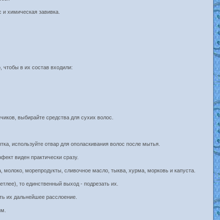
 и химическая завивка.
 чтобы в их состав входили:
чиков, выбирайте средства для сухих волос.
тка, используйте отвар для ополаскивания волос после мытья.
фект виден практически сразу.
а, молоко, морепродукты, сливочное масло, тыква, хурма, морковь и капуста.
етлее), то единственный выход - подрезать их.
ить их дальнейшее расслоение.
им.