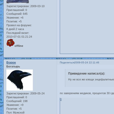
Зарегистрирован
: 2009-03-10
Приглашений:
0
Сообщений:
645
Уважение:
+6
Позитив:
+5
Провел на форуме:
8 дней 2 часа
Последний визит:
2010-07-01 01:21:24
offline
Ворон
Поделиться
2009-05-24 22:11:46
Богатырь
Привидение написал(а):
Ну не все же клещи энцефалитные,
по заверениям медиков, процентов 30 где
Зарегистрирован
: 2009-05-24
Приглашений:
0
0
Сообщений:
198
Уважение:
+9
Позитив:
+5
Пол:
Мужской