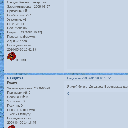
Откуда:
Казань, Татарстан
Зарегистрирован
: 2009-03-27
Приглашений:
0
Сообщений:
227
Уважение:
+1
Позитив:
+1
Пол:
Женский
Возраст:
43
[1982-10-15]
Провел на форуме:
2 дня 23 часа
Последний визит:
2010-05-18 18:42:29
offline
Бандитка
Поделиться
2009-04-29 10:38:51
Родич
Я змей боюсь. До ужаса. В зоопарках даж
Зарегистрирован
: 2009-04-28
Приглашений:
0
0
Сообщений:
10
Уважение:
0
Позитив:
0
Провел на форуме:
1 час 21 минуту
Последний визит:
2009-04-29 14:18:45