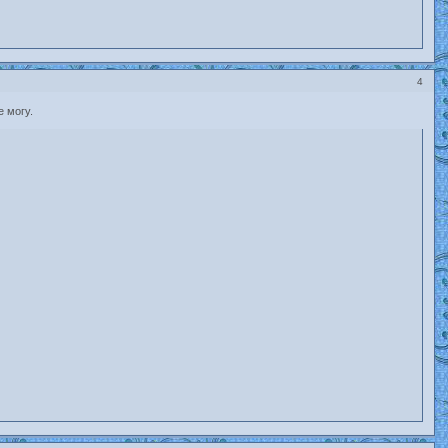
4
е могу.