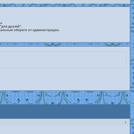
ты
"для друзей".
нальные обереги от администрации.
1