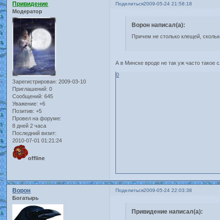
Привидение
Поделиться
2009-05-24 21:58:18
Модератор
Ворон написал(а):
Причем не столько клещей, сколь
А в Минске вроде не так уж часто такое 
0
Зарегистрирован
: 2009-03-10
Приглашений:
0
Сообщений:
645
Уважение:
+6
Позитив:
+5
Провел на форуме:
8 дней 2 часа
Последний визит:
2010-07-01 01:21:24
offline
Ворон
Поделиться
2009-05-24 22:03:38
Богатырь
Привидение написал(а):