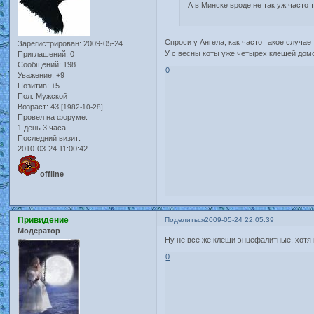
А в Минске вроде не так уж часто 
Спроси у Ангела, как часто такое случа
Зарегистрирован
: 2009-05-24
У с весны коты уже четырех клещей домо
Приглашений:
0
Сообщений:
198
0
Уважение:
+9
Позитив:
+5
Пол:
Мужской
Возраст:
43
[1982-10-28]
Провел на форуме:
1 день 3 часа
Последний визит:
2010-03-24 11:00:42
offline
Привидение
Поделиться
2009-05-24 22:05:39
Модератор
Ну не все же клещи энцефалитные, хотя 
0