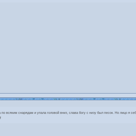
а по всяким снарядам и упала головой вниз, слава богу с низу был песок. Но лицо я се