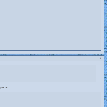
8
приятно.