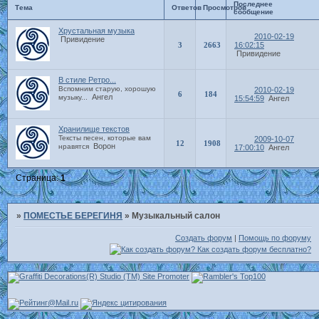
Последнее
Тема
Ответов
Просмотров
сообщение
Хрустальная музыка
2010-02-19
Привидение
3
2663
16:02:15
Привидение
В стиле Ретро...
Вспомним старую, хорошую
2010-02-19
6
184
Ангел
музыку...
15:54:59
Ангел
Хранилище текстов
Тексты песен, которые вам
2009-10-07
12
1908
Ворон
нравятся
17:00:10
Ангел
Страница:
1
»
ПОМЕСТЬЕ БЕРЕГИНЯ
»
Музыкальный салон
Создать форум
|
Помощь по форуму