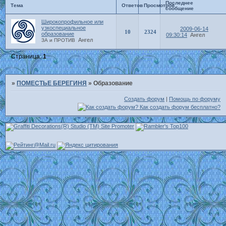
Последнее
Тема
Ответов
Просмотров
сообщение
Широкопрофильное или
узкоспециальное
2009-06-14
10
2324
образование
09:30:14
Ангел
Ангел
ЗА и ПРОТИВ
Страница:
1
»
ПОМЕСТЬЕ БЕРЕГИНЯ
»
Образование
Создать форум
|
Помощь по форуму